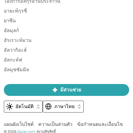
โองการอัลกุรอานประจำวัน
อายะห์กุรซี
ยาซีน
อัลมุลก์
อัรเราะห์มาน
อัลวากิอะฮ์
อัลกะห์ฟ
อัลมุซซัมมิล
มีส่วนช่วย
อัตโนมัติ
ภาษาไทย
แผนผังเว็บไซต์
ความเป็นส่วนตัว
ข้อกำหนดและเงื่อนไข
©
2026
Quran.com
.
สงวนลิขสิทธิ์