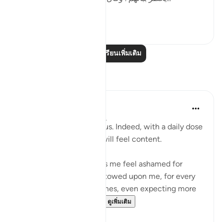
ดูเพิ่มเติม
0
0
อ่านบทเรียนเพิ่มเติม
การสะท้อน
Nadrah
5 ปีที่แล้ว
·
อ้างอิง
อายะห์ 50:35
Allah is The Most Gracious. Indeed, with a daily dose
of Al-Quran, your heart will feel content.
Reading this verse makes me feel ashamed for
everything Allah has bestowed upon me, for every
doa He granted. Sometimes, even expecting more
from what Allah had g...
ดูเพิ่มเติม
2
3