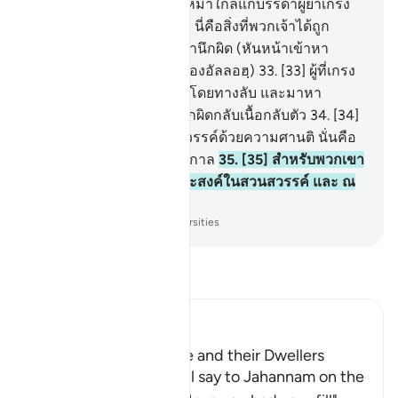
และสวนสวรรค์จะถูกนำให้มาใกล้แก่บรรดาผู้ยำเกรง
มันมิได้อยู่ไกลเลย
32
.
[32] นี่คือสิ่งที่พวกเจ้าได้ถูก
สัญญาไว้สำหรับทุกคนที่สำนึกผิด (หันหน้าเข้าหา
อัลลอฮฺ) ผู้รักษาบัญญัติ (ของอัลลอฮฺ)
33
.
[33] ผู้ที่เกรง
กลัวพระผู้ทรงกรุณาปรานีโดยทางลับ และมาหา
(พระองค์)ด้วยจิตใจที่สำนึกผิดกลับเนื้อกลับตัว
34
.
[34]
พวกเจ้าจงเข้าไปในสวนสวรรค์ด้วยความศานติ นั่นคือ
วันแห่งการพำนักอยู่ตลอดกาล
35
.
[35] สำหรับพวกเขา
จะได้รับสิ่งที่พวกเขาพึงประสงค์ในสวนสวรรค์ และ ณ
ที่เรานั้นยังมีอีกมากมาย
-
Society of Institutes and Universities
อ่านตัฟซีร์
Ibn Kathir (Abridged)
Jahannam and Paradise and their Dwellers
Allah states that He will say to Jahannam on the