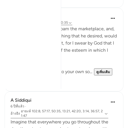
A Siddiqui
6 ปีที่แล้ว
·
อ้างอิง
อายะห์ 42:20, 50:35
'Mālik ibn Dinār used to roam the marketplace, and,
when ever he saw something that he desired, would
say to his soul, 'Be patient, for I swear by God that I
only deny you because of the esteem in which I
hold you'.'
I like this idea of talking to your own so...
ดูเพิ่มเติม
17
6
A Siddiqui
6 ปีที่แล้ว
·
อายะห์ 102:8, 57:17, 50:35, 13:21, 42:20, 3:14, 36:57, 2
อ้างอิง
1:47
Imagine that everywhere you go throughout the