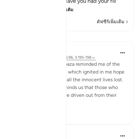
Day of Resurrection, "Have you had your fill"
Allah the Most
…
อ่านเพิ่มเติม
ตัฟซีร์เพิ่มเติม
บทเรียน
Hammad Fahim
3 ปีที่แล้ว
·
อ้างอิง
อายะห์ 50:35, 16:96, 3:195-198
Seeing the suffering in Gaza reminded me of the
verses in Surah Ali Imran, which ignited in me hope
and a sense of peace for all the innocent lives lost.
In these verses, Allah reminds us that those who
suffer persecution and are driven out from their
homes wi...
ดูเพิ่มเติม
48
18
Suleiman Hani