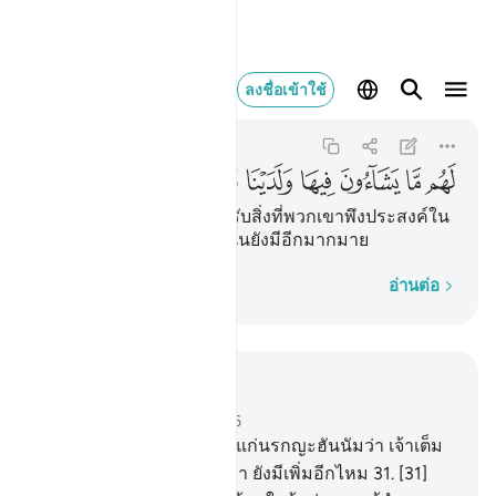
لهم ما يشاءون فيه
ลงชื่อเข้าใช้
Qaf
50:35
50:35
ﳬ
ﳭ
ﳮ
ﳯ
ﳰ
ﳱ
ﳲ
[35] สำหรับพวกเขาจะได้รับสิ่งที่พวกเขาพึงประสงค์ใน
สวนสวรรค์ และ ณ ที่เรานั้นยังมีอีกมากมาย
ทีละคำ
อ่านต่อ
อ่านในบริบท
บท 50, หน้าหนังสือ 519, จุซ 26
30
.
[30] วันซึ่งเราจะกล่าวแก่นรกญะฮันนัมว่า เจ้าเต็ม
แล้วหรือ และมันจะกล่าวว่า ยังมีเพิ่มอีกไหม
31
.
[31]