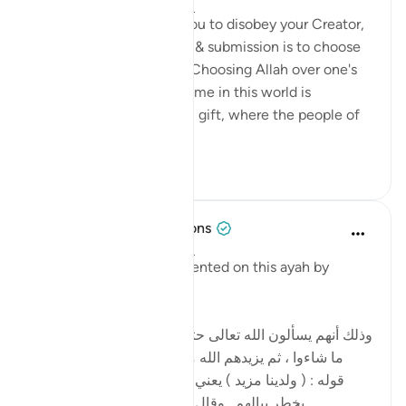
5 ปีที่แล้ว
·
อ้างอิง
อายะห์ 50:35
When your desires call you to disobey your Creator,
remember that true love & submission is to choose
Allah over one's desires. Choosing Allah over one's
desires for a limited lifetime in this world is
rewarded with an eternal gift, where the people of
Paradis...
ดูเพิ่มเติม
24
2
Tulayhah Tafsir Translations
5 ปีที่แล้ว
·
อ้างอิง
อายะห์ 50:35
Imam al-Baghawi commented on this ayah by
writing:
[وذلك أنهم يسألون الله تعالى حتى تنتهي مسألتهم فيعطون
ما شاءوا ، ثم يزيدهم الله من عنده ما لم يسألوه ، وهو
قوله : ( ولدينا مزيد ) يعني الزيادة لهم في النعيم ما لم
يخطر ببالهم . وقال جابر وأنس : هو النظر إلى و...