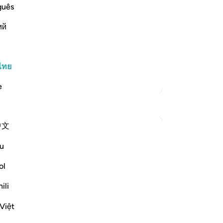
ief in Him and the coming of the
พว
guês
กล่
ow it was like the response of Thamud
ий
[1
d -- when they said:
และ
ให
เป็
ไทย
ฉัน
ตัฟซีร์เพิ่มเติม
e
เข
คร
วัน
中文
หน
19
u
 the surah after each of the stories of
เป
-
So
ol
ili
m will not believe. And indeed it is your Lord
บั
คุณ
Việt