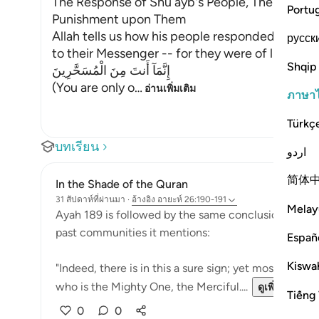
The Response of Shu`ayb's People, Their Disbel
Portu
Punishment upon Them
Allah tells us how his people responded, and h
русск
to their Messenger -- for they were of like min
Shqip
إِنَّمَآ أَنتَ مِنَ الْمُسَحَّرِينَ
(You are only o
…
อ่านเพิ่มเติม
ภาษา
Türkç
บทเรียน
اردو
简体
In the Shade of the Quran
31 สัปดาห์ที่ผ่านมา
·
อ้างอิง
อายะห์ 26:190-191
Melay
Ayah 189 is followed by the same conclusion given in
past communities it mentions:
Españ
Kiswah
"Indeed, there is in this a sure sign; yet most of the
who is the Mighty One, the Merciful....
ดูเพิ่มเติม
Tiếng 
0
0