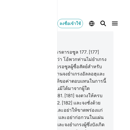
ลงชื่อเข้าใช้
านในบริบท
26, หน้าหนังสือ 375, จุซ 19
6
.
[176] ชาวป่าทึบได้ปฏิเสธบรรดารอซูล
177
.
[177]
ะที่ชุอัยบฺได้กล่าวแก่พวกเขาว่า โอ้พวกท่านไม่ยำเกรง
างหรือ
178
.
[178] แท้จริงฉันคือรอซูลผู้ซื่อสัตย์สำหรับ
กท่าน
179
.
[179] ดังนั้นพวกท่านจงยำเกรงอัลลอฮฺและ
่อฟังฉัน
180
.
[180] และฉันมิได้ขอค่าตอบแทนในการนี้
กพวกท่าน ค่าตอบแทนของฉันมิได้มาจากผู้ใด
กจากพระเจ้าแห่งสากลโลก
181
.
[181] จงตวงให้ครบ
มและอย่าเป็นผู้ที่ขาดพร่อง
182
.
[182] และจงชั่งด้วย
ั่งอย่างเที่ยงตรง
183
.
[183] และอย่าให้ขาดพร่องแก่
าชนซึ่งสิ่งต่าง ๆ ของพวกเขา และอย่าก่อกวนในแผ่น
นเป็นผู้บ่อนทำลาย
184
.
[184] และจงยำเกรงผู้ซึ่งบังเกิด