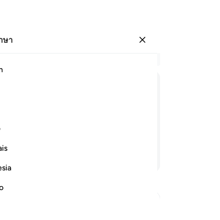
ภาษา
ลงชื่อเข้าใช้
อ่
h
บท 
17
ﱳ
ﱴ
ﱵ
ﱶﱷ
ﱸ
ﱹ
ﱺ
ขณ
บ้
งแน่นอน แต่ส่วนมากของพวกเขาไม่เป็นผู้
พว
ف
เชื
is
จา
อ่านต่อ
นอ
esia
เต็
ตาช
no
มห
ดิ