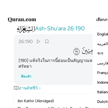
เลือก
026
ان في ذالك لاية وما كان اكثرهم مومنين ١٩٠
Ash-Shu'ara
26:190
Englis
26:190
العربية
ﱻ
ﱼ
বাংলা
[190] แท้จริงในการนี้ย่อมเป็นสัญญาณหนึ่งอย่า
ارسی
ศรัทธา
França
ทีละคำ
Indon
อ่านตัฟซีร์
Italia
Ibn Kathir (Abridged)
Dutch