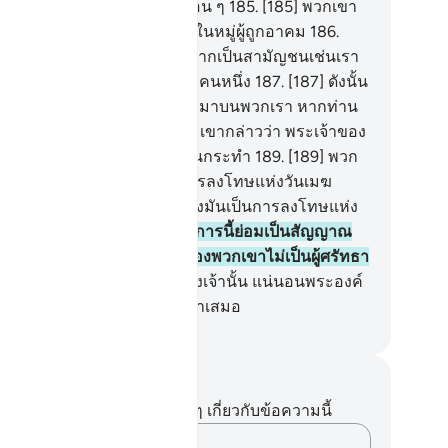
กท่าน และประชาชาติสมัยก่อน ๆ
185
.
[185] พวกเขา
าวว่า แท้จริงท่านเป็นคนหนึ่งในหมู่ผู้ถูกอาคม
186
.
86] และท่านมิใช่ใครอื่นนอกจากเป็นสามัญชนเช่นเรา
เราคิดว่าท่านเป็นผู้กล่าวเท็จคนหนึ่ง
187
.
[187] ดังนั้น
้ส่วนต่างๆ จากท้องฟ้า หล่นลงมาบนพวกเรา หากท่าน
นผู้สัตย์จริงคนหนึ่ง
188
.
[188] เขากล่าวว่า พระเจ้าของ
ทรงรอบรู้ดียิ่งในสิ่งที่พวกท่านกระทำ
189
.
[189] พวก
าได้ปฏิเสธไม่เชื่อเขาดังนั้นการลงโทษแห่งวันเมฆ
อบคลุมได้คร่าพวกเขา แท้จริงมันเป็นการลงโทษแห่ง
ยิ่งใหญ่
190
.
[190] แท้จริงในการนี้ย่อมเป็นสัญญาณ
ึ่งอย่างแน่นอน แต่ส่วนมากของพวกเขาไม่เป็นผู้ศรัทธา
1
.
[191] และแท้จริงพระเจ้าของเจ้านั้น แน่นอนพระองค์
็นผู้ทรงเดชานุภาพ ผู้ทรงเมตตาเสมอ
ciety of Institutes and Universities
นทึกและข้อคิด
ไม่มีบันทึกหรือข้อคิดเห็นใดๆ เกี่ยวกับข้อความนี้
บันทึกความคิดของคุณ…