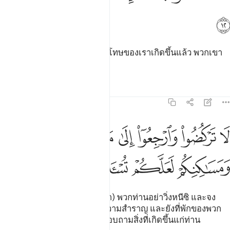
ﱓ
[12] เมื่อพวกเขารู้สึกว่า การลงโทษของเราเกิดขึ้นแล้ว พวกเขา
จึงวิ่งหนีออกไป
ตัฟซีร
บทเรียน
ภาพสะท้อน
21:13
ﱔ
ﱕ
ﱖ
ﱗ
ﱘ
ﱙ
ﱚ
ا تركضوا وارجعوا الى ما اترفتم فيه ومساكنكم لعلكم تسالون ١٣
َا تَرْكُضُوا۟ وَٱرْجِعُوٓا۟ إِلَىٰ مَآ أُتْرِفْتُمْ فِيهِ وَمَسَـٰكِنِكُمْ لَعَلَّكُمْ تُسْـَٔلُونَ ١٣
ﱛ
ﱜ
ﱝ
ﱞ
[13] (มลาอิกะฮ์พูดกับพวกนั้นว่า) พวกท่านอย่าวิ่งหนีซิ และจง
กลับไปยังสิ่งที่พวกท่านได้รับความสำราญ และยังที่พักของพวก
ท่าน เพื่อว่าพวกท่านจะได้ถูกสอบถามสิ่งที่เกิดขึ้นแก่ท่าน