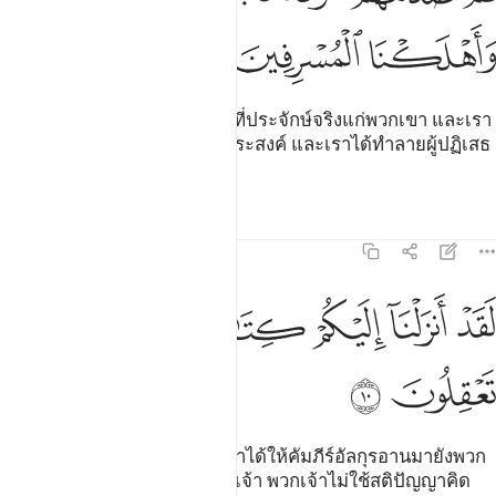
ﲬ
ﲭ
ﲮ
[9] และเราได้ทำให้สัญญาเป็นที่ประจักษ์จริงแก่พวกเขา และเรา
ได้ให้พวกเขารอดพ้น และผู้ที่ประสงค์ และเราได้ทำลายผู้ปฏิเสธ
ละเมิดฝ่าฝืน
ตัฟซีร
บทเรียน
ภาพสะท้อน
21:10
ﲯ
ﲰ
ﲱ
ﲲ
قد انزلنا اليكم كتابا فيه ذكركم افلا تعقلون ١٠
ﲳ
ﲴﲵ
ﲶ
َقَدْ أَنزَلْنَآ إِلَيْكُمْ كِتَـٰبًۭا فِيهِ ذِكْرُكُمْ ۖ أَفَلَا تَعْقِلُونَ ١٠
ﲷ
ﲸ
[10] เราขอสาบานว่า แท้จริงเราได้ให้คัมภีร์อัลกุรอานมายังพวก
เจ้า ในนั้นมีข้อเตือนสติแก่พวกเจ้า พวกเจ้าไม่ใช้สติปัญญาคิด