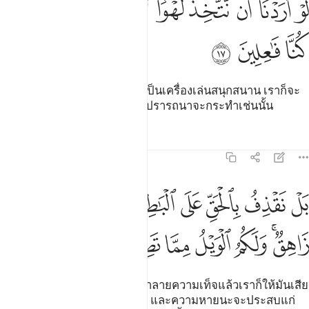
ﱶ
ﱷ
ﱸ
ﱹ
ﱺ
ﱻ
ﱼ
ﱽ
ﱾ
َوْ أَرَدْنَآ أَن نَّتَّخِذَ لَهْوًۭا لَّٱتَّخَذْنَـٰهُ مِن لَّدُنَّآ إِن كُنَّا فَـٰعِلِينَ ١٧
ﱿ
ﲀ
ﲁ
[17] หากเราปรารถนาที่จะเอาเป็นเครื่องเล่นสนุกสนาน เราก็จะ
เอามันจากที่มีอยู่ที่เรา หากเราปรารถนาจะกระทำเช่นนั้น
ตัฟซีร
บทเรียน
ภาพสะท้อน
21:18
ﲂ
ﲃ
ﲄ
ﲅ
ﲆ
ﲇ
ﲈ
ﲉ
ل نقذف بالحق على الباطل فيدمغه فاذا هو زاهق ولكم الويل مما تصفون 
َلْ نَقْذِفُ بِٱلْحَقِّ عَلَى ٱلْبَـٰطِلِ فَيَدْمَغُهُۥ فَإِذَا هُوَ زَاهِقٌۭ ۚ وَلَكُمُ ٱلْوَيْلُ مِ
ﲊﲋ
ﲌ
ﲍ
ﲎ
ﲏ
ﲐ
[18] แต่ว่าเราได้ให้ความจริงทำลายความเท็จแล้วเราก็ให้มันเสีย
หายไป แล้วมันก็จะมลายสิ้นไป และความหายนะจะประสบแก่