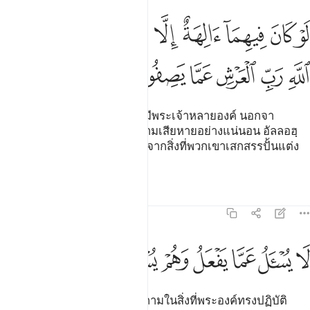
ﲮ
ﲯ
ﲰ
ﲱ
ﲲ
ﲳ
ﲴﲵ
ﲶ
و كان فيهما الهة الا الله لفسدتا فسبحان الله رب العرش عما يصفون ٢٢
َوْ كَانَ فِيهِمَآ ءَالِهَةٌ إِلَّا ٱللَّهُ لَفَسَدَتَا ۚ فَسُبْحَـٰنَ ٱللَّهِ رَبِّ ٱلْعَرْشِ عَمَّا يَصِفُ
ﲷ
ﲸ
ﲹ
ﲺ
ﲻ
ﲼ
[22] หากในชั้นฟ้าและแผ่นดินมีพระเจ้าหลายองค์ นอกจา
กอัลลอฮฺแล้ว ก็จะก่อให้เกิดความเสียหายอย่างแน่นอน อัลลอฮฺ
พระเจ้าแห่งบัลลังก์ทรงบริสุทธิ์จากสิ่งที่พวกเขาเสกสรรปั้นแต่ง
ขึ้น
ตัฟซีร
บทเรียน
ภาพสะท้อน
21:23
ﲽ
ﲾ
ﲿ
ﳀ
ا يسال عما يفعل وهم يسالون ٢٣
ﳁ
ﳂ
ﳃ
َا يُسْـَٔلُ عَمَّا يَفْعَلُ وَهُمْ يُسْـَٔلُونَ ٢٣
[23] พระองค์จะไม่ทรงถูกสอบถามในสิ่งที่พระองค์ทรงปฏิบัติ