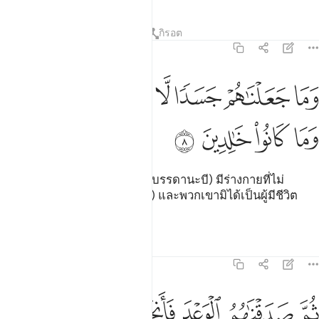
ตัฟซีร
บทเรียน
ภาพสะท้อน
กิรอต
21:8
ﲜ
ﲝ
ﲞ
ﲟ
ما جعلناهم جسدا لا ياكلون الطعام وما كانوا خالدين ٨
ﲠ
ﲡ
َمَا جَعَلْنَـٰهُمْ جَسَدًۭا لَّا يَأْكُلُونَ ٱلطَّعَامَ وَمَا كَانُوا۟ خَـٰلِدِينَ ٨
ﲢ
ﲣ
ﲤ
ﲥ
[8] และเรามิได้ทำให้พวกเขา (บรรดานะบี) มีร่างกายที่ไม่
ต้องการอาหาร (เช่นมลาอิกะฮฺ) และพวกเขามิได้เป็นผู้มีชีวิต
ยั่งยืน
ตัฟซีร
บทเรียน
ภาพสะท้อน
21:9
ﲦ
ﲧ
ﲨ
ﲩ
ﲪ
م صدقناهم الوعد فانجيناهم ومن نشاء واهلكنا المسرفين ٩
ﲫ
ُمَّ صَدَقْنَـٰهُمُ ٱلْوَعْدَ فَأَنجَيْنَـٰهُمْ وَمَن نَّشَآءُ وَأَهْلَكْنَا ٱلْمُسْرِف