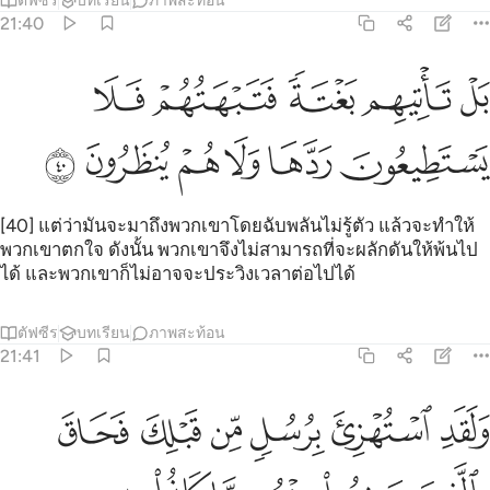
ตัฟซีร
บทเรียน
ภาพสะท้อน
21:40
ﱶ
ﱷ
ﱸ
ﱹ
ﱺ
ل تاتيهم بغتة فتبهتهم فلا يستطيعون ردها ولا هم ينظرون ٤٠
َلْ تَأْتِيهِم بَغْتَةًۭ فَتَبْهَتُهُمْ فَلَا يَسْتَطِيعُونَ رَدَّهَا وَلَا هُمْ يُنظَرُونَ ٤٠
ﱻ
ﱼ
ﱽ
ﱾ
ﱿ
ﲀ
[40] แต่ว่ามันจะมาถึงพวกเขาโดยฉับพลันไม่รู้ตัว แล้วจะทำให้
พวกเขาตกใจ ดังนั้น พวกเขาจึงไม่สามารถที่จะผลักดันให้พ้นไป
ได้ และพวกเขาก็ไม่อาจจะประวิงเวลาต่อไปได้
ตัฟซีร
บทเรียน
ภาพสะท้อน
21:41
ﲁ
ﲂ
ﲃ
ﲄ
ﲅ
ﲆ
لقد استهزي برسل من قبلك فحاق بالذين سخروا منهم ما كانوا به يستهزي
َلَقَدِ ٱسْتُهْزِئَ بِرُسُلٍۢ مِّن قَبْلِكَ فَحَاقَ بِٱلَّذِينَ سَخِرُوا۟ مِنْهُم مَّا كَانُوا۟ بِهِۦ يَسْتَه