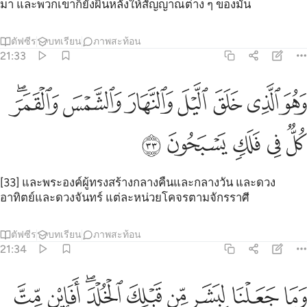
มา และพวกเขาก็ยังผินหลังให้สัญญาณต่าง ๆ ของมัน
ตัฟซีร
บทเรียน
ภาพสะท้อน
21:33
ﲰ
ﲱ
ﲲ
ﲳ
ﲴ
ﲵ
هو الذي خلق الليل والنهار والشمس والقمر كل في فلك يسبحون ٣٣
ﲶﲷ
َهُوَ ٱلَّذِى خَلَقَ ٱلَّيْلَ وَٱلنَّهَارَ وَٱلشَّمْسَ وَٱلْقَمَرَ ۖ كُلٌّۭ فِى فَلَكٍۢ يَس
ﲸ
ﲹ
ﲺ
ﲻ
ﲼ
[33] และพระองค์ผู้ทรงสร้างกลางคืนและกลางวัน และดวง
อาทิตย์และดวงจันทร์ แต่ละหน่วยโคจรตามจักรราศี
ตัฟซีร
บทเรียน
ภาพสะท้อน
21:34
ﲽ
ﲾ
ﲿ
ﳀ
ﳁ
ﳂﳃ
ما جعلنا لبشر من قبلك الخلد افان مت فهم الخالدون ٣٤
ﳄ
ﳅ
َمَا جَعَلْنَا لِبَشَرٍۢ مِّن قَبْلِكَ ٱلْخُلْدَ ۖ أَفَإِي۟ن مِّتَّ فَهُمُ ٱلْخَـٰلِ