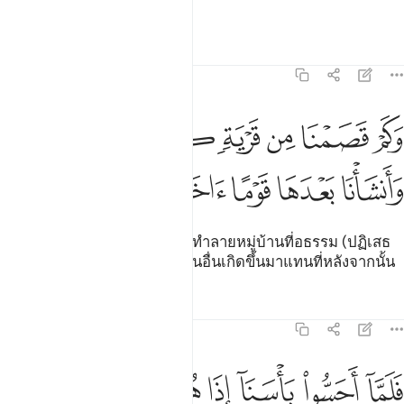
บ้างดอกหรือ
ตัฟซีร
บทเรียน
ภาพสะท้อน
21:11
ﱁ
ﱂ
ﱃ
ﱄ
ﱅ
ﱆ
كم قصمنا من قرية كانت ظالمة وانشانا بعدها قوما اخرين ١١
َكَمْ قَصَمْنَا مِن قَرْيَةٍۢ كَانَتْ ظَالِمَةًۭ وَأَنشَأْنَا بَعْدَهَا قَوْمًا ءَاخَرِينَ ١١
ﱇ
ﱈ
ﱉ
ﱊ
ﱋ
[11] และกี่มากน้อยแล้วที่เราได้ทำลายหมู่บ้านที่อธรรม (ปฏิเสธ
การศรัทธา) และเราได้ให้หมู่ชนอื่นเกิดขึ้นมาแทนที่หลังจากนั้น
ตัฟซีร
บทเรียน
ภาพสะท้อน
21:12
ﱌ
ﱍ
ﱎ
ﱏ
لما احسوا باسنا اذا هم منها يركضون ١٢
ﱐ
ﱑ
ﱒ
َلَمَّآ أَحَسُّوا۟ بَأْسَنَآ إِذَا هُم مِّنْهَا يَرْكُضُونَ ١٢