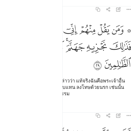
ตัฟซีร
บทเรียน
ภาพสะท้อน
21:29
ﱳ ﱴ
ﱵ
ﱶ
ﱷ
ﱸ
ﱹ
ﱺ
من يقل منهم اني الاه من دونه فذالك نجزيه جهنم كذالك نجزي الظالمين
َمَن يَقُلْ مِنْهُمْ إِنِّىٓ إِلَـٰهٌۭ مِّن دُونِهِۦ فَذَٰلِكَ نَجْزِيهِ جَهَنَّمَ ۚ كَذَٰلِ
ﱻ
ﱼ
ﱽﱾ
ﱿ
ﲀ
ﲁ
ﲂ
[29] และผู้ใดในหมู่พวกเขาที่กล่าวว่า แท้จริงฉันคือพระเจ้าอื่น
จากพระองค์ เขาผู้นั้นเราจะตอบแทน ลงโทษด้วยนรก เช่นนั้น
แหละเราตอบแทนบรรดาผู้อธรรม
ตัฟซีร
บทเรียน
ภาพสะท้อน
21:30
ولم ير الذين كفروا ان السماوات والارض كانتا رتقا ففتقناهما وجعلنا م