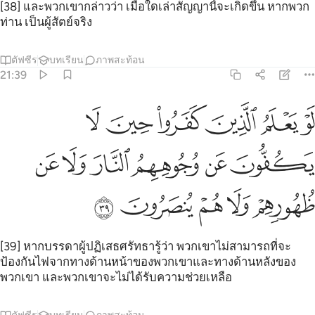
[38] และพวกเขากล่าวว่า เมื่อใดเล่าสัญญานี้จะเกิดขึ้น หากพวก
ท่าน เป็นผู้สัตย์จริง
ตัฟซีร
บทเรียน
ภาพสะท้อน
21:39
ﱥ
ﱦ
ﱧ
ﱨ
ﱩ
ﱪ
و يعلم الذين كفروا حين لا يكفون عن وجوههم النار ولا عن ظهورهم ولا 
َوْ يَعْلَمُ ٱلَّذِينَ كَفَرُوا۟ حِينَ لَا يَكُفُّونَ عَن وُجُوهِهِمُ ٱلنَّارَ وَلَا عَن ظُهُورِهِمْ
ﱫ
ﱬ
ﱭ
ﱮ
ﱯ
ﱰ
ﱱ
ﱲ
ﱳ
ﱴ
ﱵ
[39] หากบรรดาผู้ปฏิเสธศรัทธารู้ว่า พวกเขาไม่สามารถที่จะ
ป้องกันไฟจากทางด้านหน้าของพวกเขาและทางด้านหลังของ
พวกเขา และพวกเขาจะไม่ได้รับความช่วยเหลือ