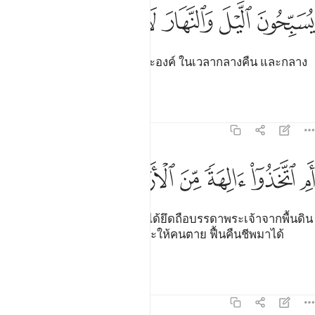
ﲠ
ﲡ
سبحون الليل والنهار لا يفترون ٢٠
ﲢ
ﲣ
ﲤ
ﲥ
ُسَبِّحُونَ ٱلَّيْلَ وَٱلنَّهَارَ لَا يَفْتُرُونَ ٢٠
[20] พวกเขาจะแซ่ซ้องสดุดีพระองค์ ในเวลากลางคืน และกลาง
วัน โดยไม่ขาดระยะ
ตัฟซีร
บทเรียน
ภาพสะท้อน
21:21
ﲦ
ﲧ
ﲨ
ﲩ
م اتخذوا الهة من الارض هم ينشرون ٢١
ﲪ
ﲫ
ﲬ
ﲭ
َمِ ٱتَّخَذُوٓا۟ ءَالِهَةًۭ مِّنَ ٱلْأَرْضِ هُمْ يُنشِرُونَ ٢١
[21] แต่ทว่าพวกเขา (มุชริกีน) ได้ยึดถือบรรดาพระเจ้าจากพื้นดิน
โดยคิดว่าสิ่งเหล่านั้นสามารถจะให้คนตาย ฟื้นคืนชีพมาได้
กระนั้นหรือ
ตัฟซีร
บทเรียน
ภาพสะท้อน
21:22