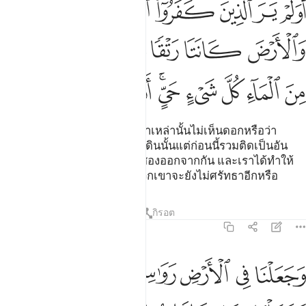
ﲃ
ﲄ
ﲅ
ﲆ
ﲇ
ﲈ
َوَلَمْ يَرَ ٱلَّذِينَ كَفَرُوٓا۟ أَنَّ ٱلسَّمَـٰوَٰتِ وَٱلْأَرْضَ كَانَتَا رَتْقًۭا فَفَتَقْنَـٰهُمَا ۖ وَجَعَلْنَا مِ
ﲉ
ﲊ
ﲋ
ﲌﲍ
ﲎ
ﲏ
ﲐ
ﲑ
ﲒ
ﲓﲔ
ﲕ
ﲖ
ﲗ
[30] และบรรดาผู้ปฏิเสธศรัทธาเหล่านั้นไม่เห็นดอกหรือว่า
แท้จริงชั้นฟ้าทั้งหลายและแผ่นดินนั้นแต่ก่อนนี้รวมติดเป็นอัน
เดียวกัน แล้วเราได้แยกมันทั้งสองออกจากกัน และเราได้ทำให้
ทุกสิ่งมีชีวิตมาจากน้ำ ดังนั้นพวกเขาจะยังไม่ศรัทธาอีกหรือ
ตัฟซีร
บทเรียน
ภาพสะท้อน
กิรอต
21:31
ﲘ
ﲙ
ﲚ
ﲛ
ﲜ
ﲝ
ﲞ
جعلنا في الارض رواسي ان تميد بهم وجعلنا فيها فجاجا سبلا لعلهم يهتدو
َجَعَلْنَا فِى ٱلْأَرْضِ رَوَٰسِىَ أَن تَمِيدَ بِهِمْ وَجَعَلْنَا فِيهَا فِجَاجًۭا سُبُلًۭا لَّعَلَّهُم