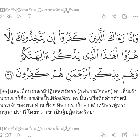
ตัฟซีร
บทเรียน
ภาพสะท้อน
กิรอต
21:36
ﱁ
ﱂ
ﱃ
ﱄ
ﱅ
ﱆ
ﱇ
اذا راك الذين كفروا ان يتخذونك الا هزوا اهاذا الذي يذكر الهتكم وهم بذ
َإِذَا رَءَاكَ ٱلَّذِينَ كَفَرُوٓا۟ إِن يَتَّخِذُونَكَ إِلَّا هُزُوًا أَهَـٰذَا ٱلَّذِى يَذْكُرُ ءَالِهَتَكُم
ﱈ
ﱉ
ﱊ
ﱋ
ﱌ
ﱍ
ﱎ
ﱏ
ﱐ
ﱑ
ﱒ
[36] และเมื่อบรรดาผู้ปฏิเสธศรัทธา (กุฟฟารมักกะฮฺ) พบเห็นเจ้า
พวกเขาก็ถือเอาเจ้าเป็นที่ล้อเลียน คนนี้นะหรือที่กล่าวตำหนิ
พระเจ้าของพวกท่าน ทั้ง ๆ ที่พวกเขาก็กล่าวตำหนิพระผู้ทรง
กรุณาปรานี โดยพวกเขาเป็นผู้ปฏิเสธศรัทธา
ตัฟซีร
บทเรียน
ภาพสะท้อน
กิรอต
21:37