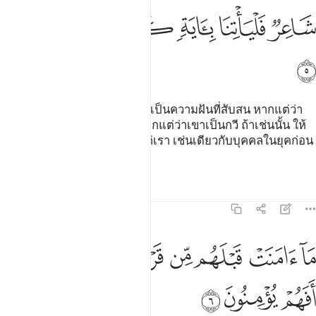
ﱻ
ﱼ
ﱽ
ﱾ
ﱿ
ﲀ
ﲁ
[5] แต่ทว่าพวกเขากล่าวว่า มันเป็นความฝันที่สับสน หากแต่ว่า
เขาได้เสกสรรปั้นแต่งมันขึ้นหากแต่ว่าเขาเป็นกวี ถ้าเช่นนั้น ให้
เขานำหลักฐานหนึ่งมาแสดงแก่เรา เช่นเดียวกับบุคคลในยุคก่อน
ๆ ได้ถูกส่งมา
ตัฟซีร
บทเรียน
ภาพสะท้อน
21:6
ﲂ
ﲃ
ﲄ
ﲅ
ﲆ
ا امنت قبلهم من قرية اهلكناها افهم يومنون ٦
ﲇﲈ
َآ ءَامَنَتْ قَبْلَهُم مِّن قَرْيَةٍ أَهْلَكْنَـٰهَآ ۖ أَفَهُمْ يُؤْمِنُونَ ٦
ﲉ
ﲊ
ﲋ