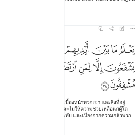
ตามพระบัญชาของพระองค์
ตัฟซีร
บทเรียน
ภาพสะท้อน
21:28
ﱣ
ﱤ
ﱥ
ﱦ
ﱧ
ﱨ
ﱩ
علم ما بين ايديهم وما خلفهم ولا يشفعون الا لمن ارتضى وهم من خشيت
َعْلَمُ مَا بَيْنَ أَيْدِيهِمْ وَمَا خَلْفَهُمْ وَلَا يَشْفَعُونَ إِلَّا لِمَنِ ٱرْتَضَىٰ وَهُم مِّنْ خَشْيَ
ﱪ
ﱫ
ﱬ
ﱭ
ﱮ
ﱯ
ﱰ
ﱱ
ﱲ
[28] พระองค์ทรงรอบรู้ สิ่งที่อยู่เบื้องหน้าพวกเขา และสิ่งที่อยู่
เบื้องหลังพวกเขา และพวกเขาจะไม่ให้ความช่วยเหลือแก่ผู้ใด
นอกจากผู้ที่พระองค์ทรงพอพระทัย และเนื่องจากความกลัวพวก
เขาจึงเนื้อตัวสั่น