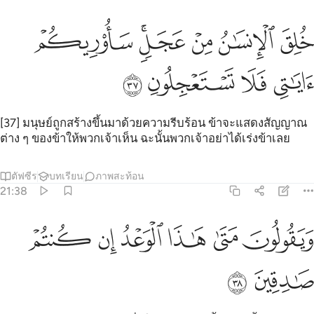
ﱓ
ﱔ
ﱕ
ﱖﱗ
لق الانسان من عجل ساريكم اياتي فلا تستعجلون ٣٧
ﱘ
ُلِقَ ٱلْإِنسَـٰنُ مِنْ عَجَلٍۢ ۚ سَأُو۟رِيكُمْ ءَايَـٰتِى فَلَا تَسْتَعْجِلُونِ ٣٧
ﱙ
ﱚ
ﱛ
ﱜ
[37] มนุษย์ถูกสร้างขึ้นมาด้วยความรีบร้อน ข้าจะแสดงสัญญาณ
ต่าง ๆ ของข้าให้พวกเจ้าเห็น ฉะนั้นพวกเจ้าอย่าได้เร่งข้าเลย
ตัฟซีร
บทเรียน
ภาพสะท้อน
21:38
ﱝ
ﱞ
ﱟ
يقولون متى هاذا الوعد ان كنتم صادقين ٣٨
ﱠ
ﱡ
ﱢ
َيَقُولُونَ مَتَىٰ هَـٰذَا ٱلْوَعْدُ إِن كُنتُمْ صَـٰدِقِينَ ٣٨
ﱣ
ﱤ