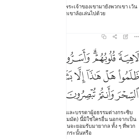
[2] ไม่มีข้อตักเตือนใหม่ ๆ จากพระเจ้าของเขามายังพวกเขา เว้น
แต่ว่าพวกเขารับฟังมันและพวกเขาล้อเล่นไปด้วย
ตัฟซีร
บทเรียน
ภาพสะท้อน
21:3
ﱕ
ﱖﱗ
ﱘ
ﱙ
ﱚ
اهية قلوبهم واسروا النجوى الذين ظلموا هل هاذا الا بشر مثلكم افتاتون
َاهِيَةًۭ قُلُوبُهُمْ ۗ وَأَسَرُّوا۟ ٱلنَّجْوَى ٱلَّذِينَ ظَلَمُوا۟ هَلْ هَـٰذَآ إِلَّا بَشَرٌۭ مِّثْلُكُمْ ۖ أَفَت
ﱛ
ﱜ
ﱝ
ﱞ
ﱟ
ﱠﱡ
ﱢ
ﱣ
ﱤ
ﱥ
ﱦ
[3] จิตใจของพวกเขาเผลอเรอ และบรรดาผู้อธรรมต่างกระซิบ
กระซาบระหว่างกันว่า เขา (มุฮัมมัด) นี้มิใช่ใครอื่น นอกจากเป็น
สามัญชนเยี่ยงพวกท่าน พวกท่านจะยอมรับมายากล ทั้ง ๆ ที่พวก
ท่านรู้เห็นอยู่ว่ามันเป็นมายากลกระนั้นหรือ