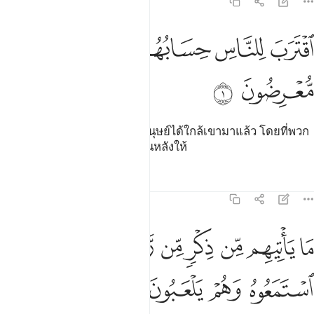
21:1
ﱁ
ﱂ
ﱃ
قترب للناس حسابهم وهم في غفلة معرضون ١
ﱄ
ﱅ
ﱆ
قْتَرَبَ لِلنَّاسِ حِسَابُهُمْ وَهُمْ فِى غَفْلَةٍۢ مُّعْرِضُونَ ١
ﱇ
ﱈ
[1] เวลาแห่งการคิดบัญชีของมนุษย์ได้ใกล้เขามาแล้ว โดยที่พวก
เขาอยู่ในสภาพหลงลืม เป็นผู้ผินหลังให้
ตัฟซีร
บทเรียน
ภาพสะท้อน
21:2
ﱉ
ﱊ
ﱋ
ﱌ
ﱍ
ﱎ
ﱏ
ا ياتيهم من ذكر من ربهم محدث الا استمعوه وهم يلعبون ٢
ﱐ
َا يَأْتِيهِم مِّن ذِكْرٍۢ مِّن رَّبِّهِم مُّحْدَثٍ إِلَّا ٱسْتَمَعُوهُ وَهُمْ يَلْعَبُونَ ٢
ﱑ
ﱒ
ﱓ
ﱔ