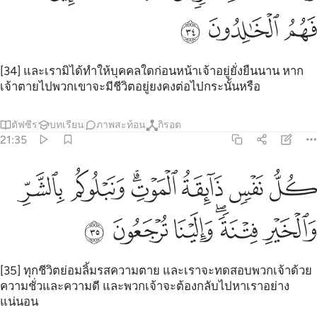
ﳆ
ﳇ
ﳈ
[34] และเรามิได้ทำให้บุคคลใดก่อนหน้าเจ้าอยู่ยั่งยืนนาน หาก
เจ้าตายไปพวกเขาจะมีชีวิตอยู่ยงคงต่อไปกระนั้นหรือ
ตัฟซีร
บทเรียน
ภาพสะท้อน
กิรอต
21:35
ﳉ
ﳊ
ﳋ
ﳌﳍ
ﳎ
ل نفس ذايقة الموت ونبلوكم بالشر والخير فتنة والينا ترجعون ٣٥
ﳏ
ُلُّ نَفْسٍۢ ذَآئِقَةُ ٱلْمَوْتِ ۗ وَنَبْلُوكُم بِٱلشَّرِّ وَٱلْخَيْرِ فِتْنَةًۭ ۖ وَإِلَيْنَا تُرْجَعُ
ﳐ
ﳑﳒ
ﳓ
ﳔ
ﳕ
[35] ทุกชีวิตย่อมลิ้มรสความตาย และเราจะทดสอบพวกเจ้าด้วย
ความชั่วและความดี และพวกเจ้าจะต้องกลับไปหาเราอย่าง
แน่นอน