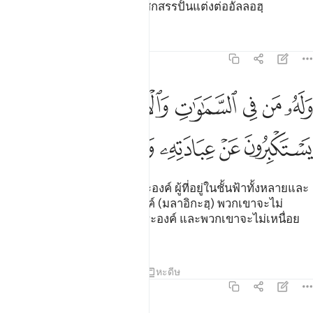
พวกเจ้า ในสิ่งที่พวกเจ้ากล่าวเสกสรรปั้นแต่งต่ออัลลอฮฺ
ตัฟซีร
บทเรียน
ภาพสะท้อน
21:19
ﲑ
ﲒ
ﲓ
ﲔ
ﲕﲖ
ﲗ
ﲘ
ﲙ
له من في السماوات والارض ومن عنده لا يستكبرون عن عبادته ولا يس
َلَهُۥ مَن فِى ٱلسَّمَـٰوَٰتِ وَٱلْأَرْضِ ۚ وَمَنْ عِندَهُۥ لَا يَسْتَكْبِرُونَ عَنْ عِبَادَتِهِۦ وَلَا
ﲚ
ﲛ
ﲜ
ﲝ
ﲞ
ﲟ
[19] และเป็นกรรมสิทธิ์ของพระองค์ ผู้ที่อยู่ในชั้นฟ้าทั้งหลายและ
แผ่นดิน และผู้ที่อยู่ ณ ที่พระองค์ (มลาอิกะฮฺ) พวกเขาจะไม่
ลำพองตนในการเคารพภักดีพระองค์ และพวกเขาจะไม่เหนื่อย
หน่าย
ตัฟซีร
บทเรียน
ภาพสะท้อน
หะดีษ
21:20