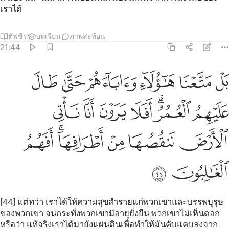
เราได้
ตัฟซีร
บทเรียน
ภาพสะท้อน
21:44
ﲮ
ﲯ
ﲰ
ﲱ
ﲲ
ﲳ
ل متعنا هاولاء واباءهم حتى طال عليهم العمر افلا يرون انا ناتي الارض ن
َلْ مَتَّعْنَا هَـٰٓؤُلَآءِ وَءَابَآءَهُمْ حَتَّىٰ طَالَ عَلَيْهِمُ ٱلْعُمُرُ ۗ أَفَلَا
ﲴ
ﲵﲶ
ﲷ
ﲸ
ﲹ
ﲺ
ﲻ
ﲼ
ﲽ
ﲾﲿ
ﳀ
ﳁ
ﳂ
[44] แต่ทว่า เราได้ให้ความสุขสำรายแก่พวกเขาและบรรพบุรุษ
ของพวกเขา จนกระทั่งพวกเขามีอายุยั่งยืน พวกเขาไม่เห็นดอก
หรือว่า แท้จริงเราได้มายังแผ่นดินเพื่อทำให้มันคับแคบลงจาก