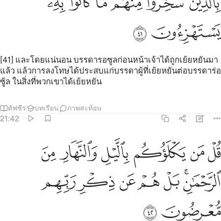
ﲇ
ﲈ
ﲉ
ﲊ
ﲋ
ﲌ
ﲍ
ﲎ
[41] และโดยแน่นอน บรรดารอซูลก่อนหน้าเจ้าได้ถูกเย้ยหยันมา
แล้ว แล้วการลงโทษได้ประสบแก่บรรดาผู้ที่เย้ยหยันต่อบรรดาร่อ
ซู้ล ในสิ่งที่พวกเขาได้เย้ยหยัน
ตัฟซีร
บทเรียน
ภาพสะท้อน
21:42
ﲏ
ﲐ
ﲑ
ﲒ
ﲓ
ﲔ
ل من يكلوكم بالليل والنهار من الرحمان بل هم عن ذكر ربهم معرضون ٢
ُلْ مَن يَكْلَؤُكُم بِٱلَّيْلِ وَٱلنَّهَارِ مِنَ ٱلرَّحْمَـٰنِ ۗ بَلْ هُمْ عَن ذِكْرِ رَبِّهِم مُّعْرِضُونَ 
ﲕﲖ
ﲗ
ﲘ
ﲙ
ﲚ
ﲛ
ﲜ
ﲝ