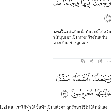
ﲟ
ﲠ
ﲡ
ﲢ
ﲣ
ﲤ
ﲥ
[31] และเราได้ทำให้เทือกเขามั่นคงในแผ่นดินเพื่อมันจะมิได้หวั่น
ไหวไปกับพวกเขา และเราได้ทำให้หุบเขาเป็นทางกว้างในแผ่น
ดินนั้น เพื่อว่าพวกเขาได้ใช้เป็นทางเดินอย่างถูกต้อง
ตัฟซีร
บทเรียน
ภาพสะท้อน
21:32
ﲦ
ﲧ
ﲨ
ﲩﲪ
جعلنا السماء سقفا محفوظا وهم عن اياتها معرضون ٣٢
ﲫ
ﲬ
َجَعَلْنَا ٱلسَّمَآءَ سَقْفًۭا مَّحْفُوظًۭا ۖ وَهُمْ عَنْ ءَايَـٰتِهَا مُعْرِضُونَ ٣٢
ﲭ
ﲮ
ﲯ
[32] และเราได้ทำให้ชั้นฟ้าเป็นหลังคา ถูกรักษาไว้ไม่ให้หล่นลง