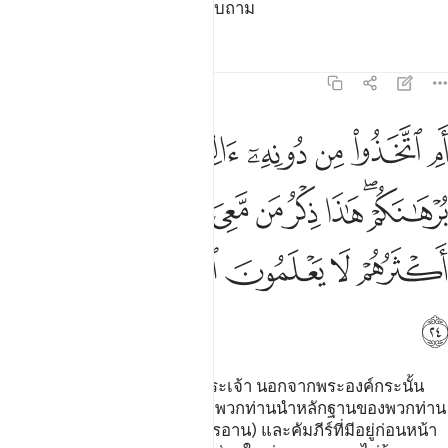
และพวกเขาต่างหากที่จะถูกสอบถาม
ตัฟซีร
บทเรียน
ภาพสะท้อน
21:24
ﳄ
ﳅ
ﳆ
ﳇ
ﳈﳉ
ﳊ
ﳋ
م اتخذوا من دونه الهة قل هاتوا برهانكم هاذا ذكر من معي وذكر من قب
َمِ ٱتَّخَذُوا۟ مِن دُونِهِۦٓ ءَالِهَةًۭ ۖ قُلْ هَاتُوا۟ بُرْهَـٰنَكُمْ ۖ هَـٰذَا ذِكْرُ مَن مَّعِىَ وَذِكْرُ مَ
ﳌﳍ
ﳎ
ﳏ
ﳐ
ﳑ
ﳒ
ﳓ
ﳔﳕ
ﳖ
ﳗ
ﳘ
ﳙ
ﳚﳛ
ﳜ
ﳝ
ﳞ
[24] พวกเขาได้ยึดถือบรรดาพระเจ้า นอกจากพระองค์กระนั้น
หรือ จงกล่าวเถิดมุฮัมมัด ขอให้พวกท่านนำหลักฐานของพวกท่าน
มา นี่คือคัมภีร์ที่อยู่กับฉัน (อัลกุรอาน) และคัมภีร์ที่มีอยู่ก่อนหน้า