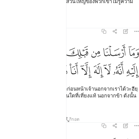
ฉัน (เตารอตและอินญีล) แต่ว่าส่วนใหญ่ของพวกเขาไม่รู้ความ
จริง พวกเขาจึงผินหลังเมินห่าง
ตัฟซีร
บทเรียน
ภาพสะท้อน
21:25
ﱁ
ﱂ
ﱃ
ﱄ
ﱅ
ﱆ
ﱇ
ﱈ
ما ارسلنا من قبلك من رسول الا نوحي اليه انه لا الاه الا انا فاعبدون ٢٥
َمَآ أَرْسَلْنَا مِن قَبْلِكَ مِن رَّسُولٍ إِلَّا نُوحِىٓ إِلَيْهِ أَنَّهُۥ لَآ إِلَـٰهَ إِلَّآ أَنَا۠ فَٱعْبُدُون
ﱉ
ﱊ
ﱋ
ﱌ
ﱍ
ﱎ
ﱏ
ﱐ
[25] และเรามิได้ส่งรอซูลคนใดก่อนหน้าเจ้านอกจากเราได้วะฮียฺ
แก่เขาว่า แท้จริงไม่มีพระเจ้าอื่นใดที่เที่ยงแท้ นอกจากข้า ดังนั้น
พวกเจ้าจงเคารพภักดีต่อข้า
ตัฟซีร
บทเรียน
ภาพสะท้อน
กิรอต
21:26