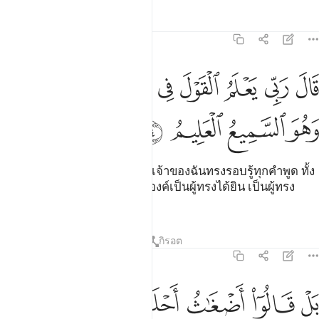
ตัฟซีร
บทเรียน
ภาพสะท้อน
21:4
ﱧ
ﱨ
ﱩ
ﱪ
ﱫ
ﱬ
ال ربي يعلم القول في السماء والارض وهو السميع العليم ٤
ﱭﱮ
َالَ رَبِّى يَعْلَمُ ٱلْقَوْلَ فِى ٱلسَّمَآءِ وَٱلْأَرْضِ ۖ وَهُوَ ٱلسَّمِيعُ ٱلْعَل
ﱯ
ﱰ
ﱱ
ﱲ
[4] เขา (มุฮัมมัด) กล่าวว่า พระเจ้าของฉันทรงรอบรู้ทุกคำพูด ทั้ง
ในชั้นฟ้าและแผ่นดิน และพระองค์เป็นผู้ทรงได้ยิน เป็นผู้ทรง
รอบรู้
ตัฟซีร
บทเรียน
ภาพสะท้อน
กิรอต
21:5
ﱳ
ﱴ
ﱵ
ﱶ
ﱷ
ﱸ
ﱹ
ﱺ
ل قالوا اضغاث احلام بل افتراه بل هو شاعر فلياتنا باية كما ارسل الاولو
َلْ قَالُوٓا۟ أَضْغَـٰثُ أَحْلَـٰمٍۭ بَلِ ٱفْتَرَىٰهُ بَلْ هُوَ شَاعِرٌۭ فَلْيَأْت