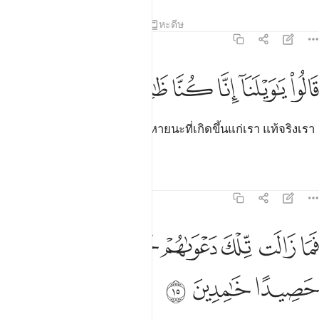
ตัฟซีร
บทเรียน
ภาพสะท้อน
หะดีษ
21:14
ﱟ
ﱠ
ﱡ
الوا يا ويلنا انا كنا ظالمين ١٤
ﱢ
ﱣ
ﱤ
َالُوا۟ يَـٰوَيْلَنَآ إِنَّا كُنَّا ظَـٰلِمِينَ ١٤
[14] พวกเขากล่าวว่า โอ้ ความหายนะที่เกิดขึ้นแก่เรา แท้จริงเรา
นั้นเป็นผู้อธรรม
ตัฟซีร
บทเรียน
ภาพสะท้อน
21:15
ﱥ
ﱦ
ﱧ
ﱨ
ﱩ
ما زالت تلك دعواهم حتى جعلناهم حصيدا خامدين ١٥
ﱪ
َمَا زَالَت تِّلْكَ دَعْوَىٰهُمْ حَتَّىٰ جَعَلْنَـٰهُمْ حَصِيدًا خَـٰمِدِينَ ١٥
ﱫ
ﱬ
ﱭ