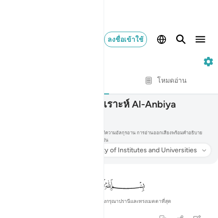
ลงชื่อเข้าใช้
21. Al-Anbiya
ทีละบท
โหมดอ่าน
021
21
.
ซูเราะห์ Al-Anbiya
الأنبياء
อ่านและฟังซูเราะห์ Al-Anbiya พร้อมคำแปล การตีความอัลกุรอาน การอ่านออกเสียงพร้อมคำอธิบาย
ความหมายทีละคำ และการถอดเสียงเป็นอักษรโรมัน
ฟัง
การแปล
: Society of Institutes and Universities
ข้อมูล
ในพระนามของอัลลอฮ์ ผู้ทรงกรุณาปรานีและทรงเมตตาที่สุด