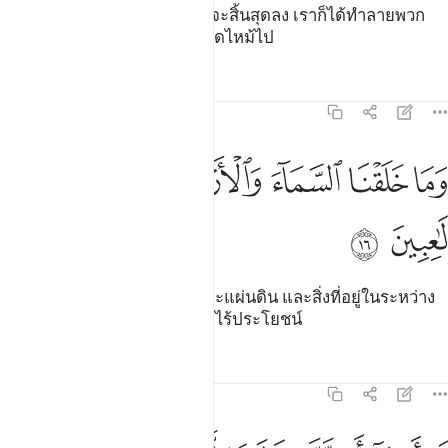
[15] ไม่ทันที่คำพูดของพวกเขาจะสิ้นสุดลง เราก็ได้ทำลายพวก
เขา เสมือนพืชที่ถูกเก็บเกี่ยวมอดไหม้ไป
ตัฟซีร
บทเรียน
ภาพสะท้อน
21:16
ﱮ
ﱯ
ﱰ
ﱱ
ما خلقنا السماء والارض وما بينهما لاعبين ١٦
ﱲ
ﱳ
َمَا خَلَقْنَا ٱلسَّمَآءَ وَٱلْأَرْضَ وَمَا بَيْنَهُمَا لَـٰعِبِينَ ١٦
ﱴ
ﱵ
[16] และเรามิได้สร้างชั้นฟ้าและแผ่นดิน และสิ่งที่อยู่ในระหว่าง
ทั้งสอง เพื่อการสนุกสนานอย่างไร้ประโยชน์
ตัฟซีร
บทเรียน
ภาพสะท้อน
21:17
و اردنا ان نتخذ لهوا لاتخذناه من لدنا ان كنا فاعلين ١٧