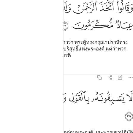
ﱑ
ﱒ
ﱓ
ﱔﱕ
قالوا اتخذ الرحمان ولدا سبحانه بل عباد مكرمون ٢٦
ﱖﱗ
ﱘ
َقَالُوا۟ ٱتَّخَذَ ٱلرَّحْمَـٰنُ وَلَدًۭا ۗ سُبْحَـٰنَهُۥ ۚ بَلْ عِبَادٌۭ مُّكْرَمُونَ ٢٦
ﱙ
ﱚ
ﱛ
[26] และพวกเขา (มุชริกูน) กล่าวว่า พระผู้ทรงกรุณาปรานีทรง
ยึดมลาอิกะฮฺเป็นพระบุตร มหาบริสุทธิ์แห่งพระองค์ แต่ว่าพวก
เขา (มลาอิกะฮฺ) เป็นบ่าวผู้มีเกียรติ
ตัฟซีร
บทเรียน
ภาพสะท้อน
21:27
ﱜ
ﱝ
ﱞ
ا يسبقونه بالقول وهم بامره يعملون ٢٧
ﱟ
ﱠ
ﱡ
َا يَسْبِقُونَهُۥ بِٱلْقَوْلِ وَهُم بِأَمْرِهِۦ يَعْمَلُونَ ٢٧
ﱢ
[27] พวกเขาจะไม่ชิงกล่าวคำพูดก่อนพระองค์ และพวกเขาปฏิบัติ