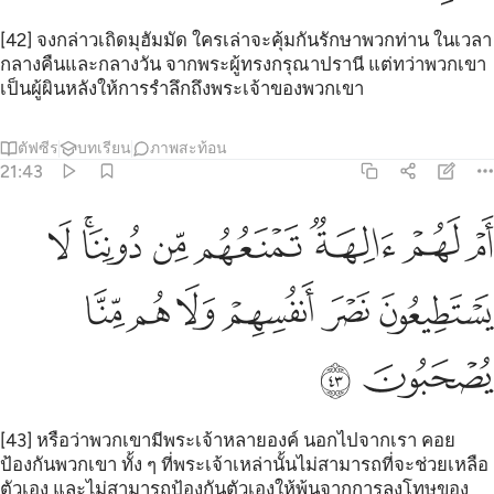
[42] จงกล่าวเถิดมุฮัมมัด ใครเล่าจะคุ้มกันรักษาพวกท่าน ในเวลา
กลางคืนและกลางวัน จากพระผู้ทรงกรุณาปรานี แต่ทว่าพวกเขา
เป็นผู้ผินหลังให้การรำลึกถึงพระเจ้าของพวกเขา
ตัฟซีร
บทเรียน
ภาพสะท้อน
21:43
ﲞ
ﲟ
ﲠ
ﲡ
ﲢ
ﲣﲤ
ﲥ
م لهم الهة تمنعهم من دوننا لا يستطيعون نصر انفسهم ولا هم منا يصحبون
َمْ لَهُمْ ءَالِهَةٌۭ تَمْنَعُهُم مِّن دُونِنَا ۚ لَا يَسْتَطِيعُونَ نَصْرَ أَنفُسِهِمْ وَلَا هُم مِّنَّا يُصْحَ
ﲦ
ﲧ
ﲨ
ﲩ
ﲪ
ﲫ
ﲬ
ﲭ
[43] หรือว่าพวกเขามีพระเจ้าหลายองค์ นอกไปจากเรา คอย
ป้องกันพวกเขา ทั้ง ๆ ที่พระเจ้าเหล่านั้นไม่สามารถที่จะช่วยเหลือ
ตัวเอง และไม่สามารถป้องกันตัวเองให้พ้นจากการลงโทษของ