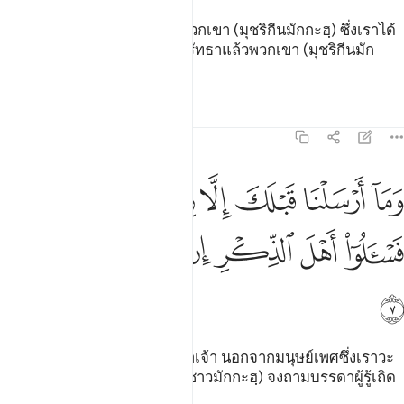
[6] ไม่มีชาวเมืองใดก่อนหน้าพวกเขา (มุชริกีนมักกะฮฺ) ซึ่งเราได้
ทำลายมัน (ชาวเมืองนั้น) ได้ศรัทธาแล้วพวกเขา (มุชริกีนมัก
กะฮฺ) จะศรัทธากระนั้นหรือ
ตัฟซีร
บทเรียน
ภาพสะท้อน
21:7
ﲌ
ﲍ
ﲎ
ﲏ
ﲐ
ﲑ
ﲒﲓ
ما ارسلنا قبلك الا رجالا نوحي اليهم فاسالوا اهل الذكر ان كنتم لا تعلمون
َمَآ أَرْسَلْنَا قَبْلَكَ إِلَّا رِجَالًۭا نُّوحِىٓ إِلَيْهِمْ ۖ فَسْـَٔلُوٓا۟ أَهْلَ ٱلذِّكْرِ إِن كُنتُمْ
ﲔ
ﲕ
ﲖ
ﲗ
ﲘ
ﲙ
ﲚ
ﲛ
[7] และเรามิได้ส่งผู้ใดก่อนหน้าเจ้า นอกจากมนุษย์เพศซึ่งเราวะ
ฮียฺแก่พวกเขา ดังนั้นพวกเจ้า (ชาวมักกะฮฺ) จงถามบรรดาผู้รู้เถิด
หากพวกเจ้าไม่รู้