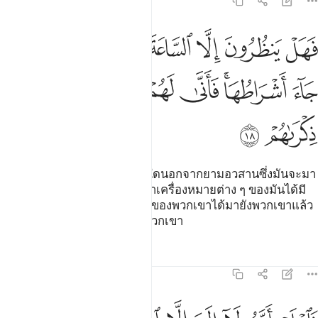
47:18
ﳇ
ﳈ
ﳉ
ﳊ
ﳋ
ﳌ
ﳍﳎ
ﳏ
هل ينظرون الا الساعة ان تاتيهم بغتة فقد جاء اشراطها فانى لهم اذا جاء
َهَلْ يَنظُرُونَ إِلَّا ٱلسَّاعَةَ أَن تَأْتِيَهُم بَغْتَةًۭ ۖ فَقَدْ جَآءَ أَشْرَاطُهَا ۚ فَأَنَّىٰ لَهُمْ إِذَا جَآ
ﳐ
ﳑﳒ
ﳓ
ﳔ
ﳕ
ﳖ
ﳗ
ﳘ
[18] ดังนั้นพวกเขามิได้คอยสิ่งใดนอกจากยามอวสานซึ่งมันจะมา
หาพวกเขาอย่างกะทันหัน แต่ว่าเครื่องหมายต่าง ๆ ของมันได้มี
มาแล้ว ดังนั้น เมื่อการตักเตือนของพวกเขาได้มายังพวกเขาแล้ว
จะเกิดประโยชน์อันใดเล่าแก่พวกเขา
ตัฟซีร
บทเรียน
ภาพสะท้อน
47:19
اعلم انه لا الاه الا الله واستغفر لذنبك وللمومنين والمومنات والله يعلم 