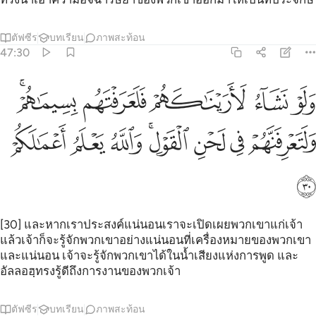
ตัฟซีร
บทเรียน
ภาพสะท้อน
47:30
ﱁ
ﱂ
ﱃ
ﱄ
ﱅﱆ
لو نشاء لاريناكهم فلعرفتهم بسيماهم ولتعرفنهم في لحن القول والله يع
َلَوْ نَشَآءُ لَأَرَيْنَـٰكَهُمْ فَلَعَرَفْتَهُم بِسِيمَـٰهُمْ ۚ وَلَتَعْرِفَنَّهُمْ فِى لَحْنِ ٱلْقَوْلِ ۚ وَٱللَّه
ﱇ
ﱈ
ﱉ
ﱊﱋ
ﱌ
ﱍ
ﱎ
ﱏ
[30] และหากเราประสงค์แน่นอนเราจะเปิดเผยพวกเขาแก่เจ้า
แล้วเจ้าก็จะรู้จักพวกเขาอย่างแน่นอนที่เครื่องหมายของพวกเขา
และแน่นอน เจ้าจะรู้จักพวกเขาได้ในน้ำเสียงแห่งการพูด และ
อัลลอฮฺทรงรู้ดีถึงการงานของพวกเจ้า
ตัฟซีร
บทเรียน
ภาพสะท้อน