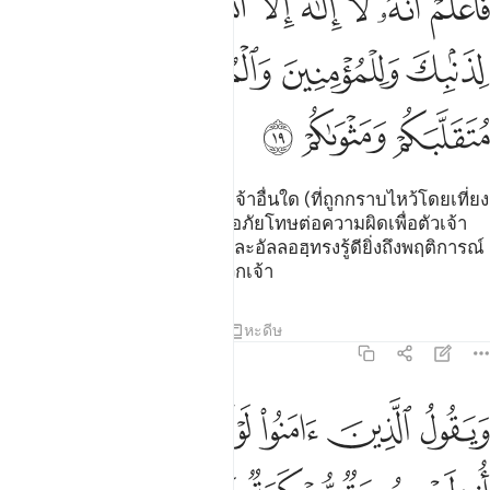
ﳙ
ﳚ
ﳛ
ﳜ
ﳝ
ﳞ
ﳟ
َٱعْلَمْ أَنَّهُۥ لَآ إِلَـٰهَ إِلَّا ٱللَّهُ وَٱسْتَغْفِرْ لِذَنۢبِكَ وَلِلْمُؤْمِنِينَ وَٱلْمُؤْمِنَـٰتِ ۗ وَٱللَّهُ 
ﳠ
ﳡ
ﳢﳣ
ﳤ
ﳥ
ﳦ
ﳧ
ﳨ
[19] ฉะนั้นพึงรู้เถิดว่า ไม่มีพระเจ้าอื่นใด (ที่ถูกกราบไหว้โดยเที่ยง
แท้) นอกจากอัลลอฮฺและจงขออภัยโทษต่อความผิดเพื่อตัวเจ้า
และเพื่อบรรดาผู้ศรัทธาหญิง และอัลลอฮฺทรงรู้ดียิ่งถึงพฤติการณ์
ของพวกเจ้าและที่พำนักของพวกเจ้า
ตัฟซีร
บทเรียน
ภาพสะท้อน
หะดีษ
47:20
ﱁ
ﱂ
ﱃ
ﱄ
ﱅ
ﱆﱇ
ﱈ
يقول الذين امنوا لولا نزلت سورة فاذا انزلت سورة محكمة وذكر فيها 
َيَقُولُ ٱلَّذِينَ ءَامَنُوا۟ لَوْلَا نُزِّلَتْ سُورَةٌۭ ۖ فَإِذَآ أُنزِلَتْ سُورَةٌۭ مُّحْكَمَةٌۭ وَذُكِرَ فِي