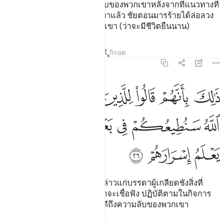
[25] แท้จริงบรรดาผู้ผินหลังกลับของพวกเขาหลังจากที่แนวทางที่
ถูกต้องเป็นที่ประจักษ์แก่พวกเขาแล้ว ชัยตอนมารร้ายได้ล่อลวง
พวกเขาได้ให้ความหวังแก่พวกเขา (ว่าจะมีชีวิตยืนนาน)
ตัฟซีร
บทเรียน
ภาพสะท้อน
กิรอต
47:26
ﲙ
ﲚ
ﲛ
ﲜ
ﲝ
ﲞ
ﲟ
الك بانهم قالوا للذين كرهوا ما نزل الله سنطيعكم في بعض الامر والله ي
َٰلِكَ بِأَنَّهُمْ قَالُوا۟ لِلَّذِينَ كَرِهُوا۟ مَا نَزَّلَ ٱللَّهُ سَنُطِيعُكُمْ فِى بَعْضِ ٱلْأَمْرِ ۖ وَٱللّ
ﲠ
ﲡ
ﲢ
ﲣ
ﲤﲥ
ﲦ
ﲧ
ﲨ
ﲩ
[26] ทั้งนี้เพราะว่าพวกเขาได้กล่าวแก่บรรดาผู้เกลียดชังสิ่งที่
อัลลอฮฺทรงประทานลงมาว่าเราจะเชื่อฟัง ปฏิบัติตามในกิจการ
บางอย่าง แต่อัลลอฮฺทรงทราบดีถึงความลับของพวกเขา