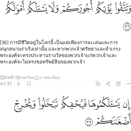
ﲠ
ﲡ
ﲢ
ﲣ
ﲤ
ﲥ
ﲦ
[36] การมีชีวิตอยู่ในโลกนี้ เป็นแต่เพียงการละเล่นและการ
สนุกสนานร่าเริงเท่านั้น และหากพวกเจ้าศรัทธาและยำเกรง
พระองค์จะทรงประทานรางวัลของพวกเจ้าแก่พวกเจ้าและ
พระองค์จะไม่ทรงขอทรัพย์สินของพวกเจ้า
ตัฟซีร
บทเรียน
ภาพสะท้อน
47:37
ﲧ
ﲨ
ﲩ
ن يسالكموها فيحفكم تبخلوا ويخرج اضغانكم ٣٧
ﲪ
ﲫ
ِن يَسْـَٔلْكُمُوهَا فَيُحْفِكُمْ تَبْخَلُوا۟ وَيُخْرِجْ أَضْغَـٰنَكُمْ ٣٧
ﲬ
ﲭ