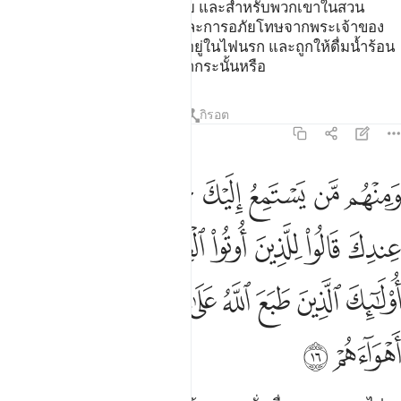
น้ำผึ้งที่สะอาดบริสุทธิ์หลายสาย และสำหรับพวกเขาในสวน
สวรรค์นั้นมีผลไม้หลายชนิด และการอภัยโทษจากพระเจ้าของ
พวกเขาจะเหมือนกับผู้ที่พำนักอยู่ในไฟนรก และถูกให้ดื่มน้ำร้อน
จัดแล้วมันตัดลำไส้ของพวกเขากระนั้นหรือ
ตัฟซีร
บทเรียน
ภาพสะท้อน
กิรอต
47:16
ﲦ
ﲧ
ﲨ
ﲩ
ﲪ
ﲫ
ﲬ
ﲭ
منهم من يستمع اليك حتى اذا خرجوا من عندك قالوا للذين اوتوا العلم ماذا
َمِنْهُم مَّن يَسْتَمِعُ إِلَيْكَ حَتَّىٰٓ إِذَا خَرَجُوا۟ مِنْ عِندِكَ قَالُوا۟ لِلَّذِينَ أُوتُوا۟ ٱلْ
ﲮ
ﲯ
ﲰ
ﲱ
ﲲ
ﲳ
ﲴ
ﲵﲶ
ﲷ
ﲸ
ﲹ
ﲺ
ﲻ
ﲼ
ﲽ
ﲾ
ﲿ