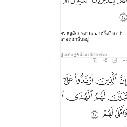
ﲀ
ﲁ
ﲂ
ﲃ
ﲄ
ﲅ
ﲆ
َفَلَا يَتَدَبَّرُونَ ٱلْقُرْءَانَ أَمْ عَلَىٰ قُلُوبٍ أَقْفَالُهَآ ٢٤
ﲇ
[24] พวกเขามิได้พิจารณาใคร่ครวญอัลกุรอานดอกหรือ? แต่ว่า
บนหัวใจของพวกเขามีกุญแจหลายดอกลั่นอยู่
ตัฟซีร
บทเรียน
ภาพสะท้อน
หะดีษ
เนื้อหาที่เกี่ยวข้อง
47:25
ﲈ
ﲉ
ﲊ
ﲋ
ﲌ
ﲍ
ﲎ
ﲏ
ن الذين ارتدوا على ادبارهم من بعد ما تبين لهم الهدى الشيطان سول لهم
ِنَّ ٱلَّذِينَ ٱرْتَدُّوا۟ عَلَىٰٓ أَدْبَـٰرِهِم مِّنۢ بَعْدِ مَا تَبَيَّنَ لَهُمُ ٱلْهُدَى ۙ ٱلشَّيْطَـٰنُ سَوَّ
ﲐ
ﲑ
ﲒ
ﲓ
ﲔ
ﲕ
ﲖ
ﲗ
ﲘ