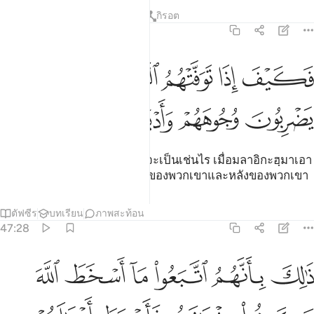
ตัฟซีร
บทเรียน
ภาพสะท้อน
กิรอต
47:27
ﲪ
ﲫ
ﲬ
كيف اذا توفتهم الملايكة يضربون وجوههم وادبارهم ٢٧
ﲭ
َكَيْفَ إِذَا تَوَفَّتْهُمُ ٱلْمَلَـٰٓئِكَةُ يَضْرِبُونَ وُجُوهَهُمْ وَأَدْبَـٰرَهُمْ ٢٧
ﲮ
ﲯ
ﲰ
ﲱ
[27] แล้ว (สภาพของพวกเขา) จะเป็นเช่นไร เมื่อมลาอิกะฮฺมาเอา
ชีวิตของพวกเขา โดยตีใบหน้าของพวกเขาและหลังของพวกเขา
ตัฟซีร
บทเรียน
ภาพสะท้อน
47:28
ﲲ
ﲳ
ﲴ
ﲵ
ﲶ
الك بانهم اتبعوا ما اسخط الله وكرهوا رضوانه فاحبط اعمالهم ٢٨
ﲷ
َٰلِكَ بِأَنَّهُمُ ٱتَّبَعُوا۟ مَآ أَسْخَطَ ٱللَّهَ وَكَرِهُوا۟ رِضْوَٰنَهُۥ فَأَحْبَطَ أَعْمَـٰلَهُمْ ٢٨