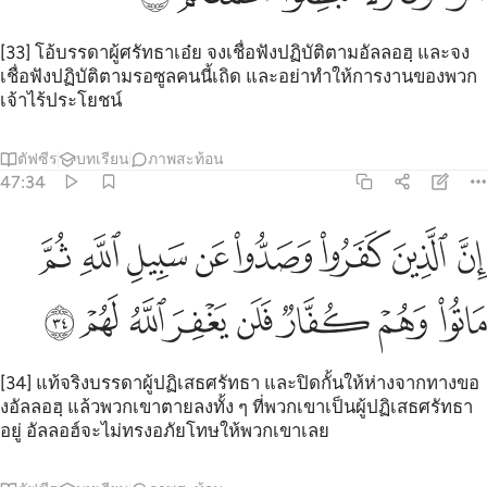
[33] โอ้บรรดาผู้ศรัทธาเอ๋ย จงเชื่อฟังปฏิบัติตามอัลลอฮฺ และจง
เชื่อฟังปฏิบัติตามรอซูลคนนี้เถิด และอย่าทำให้การงานของพวก
เจ้าไร้ประโยชน์
ตัฟซีร
บทเรียน
ภาพสะท้อน
47:34
ﱻ
ﱼ
ﱽ
ﱾ
ﱿ
ﲀ
ﲁ
ﲂ
ن الذين كفروا وصدوا عن سبيل الله ثم ماتوا وهم كفار فلن يغفر الله لهم
ِنَّ ٱلَّذِينَ كَفَرُوا۟ وَصَدُّوا۟ عَن سَبِيلِ ٱللَّهِ ثُمَّ مَاتُوا۟ وَهُمْ كُفَّارٌۭ فَلَن يَغ
ﲃ
ﲄ
ﲅ
ﲆ
ﲇ
ﲈ
ﲉ
ﲊ
[34] แท้จริงบรรดาผู้ปฏิเสธศรัทธา และปิดกั้นให้ห่างจากทางขอ
งอัลลอฮฺ แล้วพวกเขาตายลงทั้ง ๆ ที่พวกเขาเป็นผู้ปฏิเสธศรัทธา
อยู่ อัลลอฮ์จะไม่ทรงอภัยโทษให้พวกเขาเลย