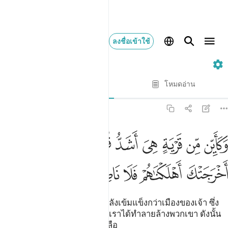
ลงชื่อเข้าใช้
47. Muhammad
ทีละบท
โหมดอ่าน
การแปล
: Society of Institutes and Universities
47:13
ﱙ
ﱚ
ﱛ
ﱜ
ﱝ
ﱞ
ﱟ
ﱠ
ﱡ
كاين من قرية هي اشد قوة من قريتك التي اخرجتك اهلكناهم فلا ناصر له
َكَأَيِّن مِّن قَرْيَةٍ هِىَ أَشَدُّ قُوَّةًۭ مِّن قَرْيَتِكَ ٱلَّتِىٓ أَخْرَجَتْكَ أَهْلَكْنَـٰهُمْ فَلَا نَا
ﱢ
ﱣ
ﱤ
ﱥ
ﱦ
ﱧ
[13] และกี่เมืองมาแล้ว ที่มันมีพลังเข้มแข็งกว่าเมืองของเจ้า ซึ่ง
มันขับใสเจ้า (มุฮัมมัด) ออกไป เราได้ทำลายล้างพวกเขา ดังนั้น
สำหรับพวกเขาจึงไม่มีผู้ช่วยเหลือ