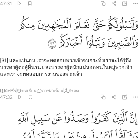
47:31
ﱐ
ﱑ
ﱒ
ﱓ
ﱔ
لنبلونكم حتى نعلم المجاهدين منكم والصابرين ونبلو اخباركم ٣١
َلَنَبْلُوَنَّكُمْ حَتَّىٰ نَعْلَمَ ٱلْمُجَـٰهِدِينَ مِنكُمْ وَٱلصَّـٰبِرِينَ وَنَبْلُوَا۟ أَخْبَارَكُمْ ٣١
ﱕ
ﱖ
ﱗ
ﱘ
[31] และแน่นอน เราจะทดสอบพวกเจ้าจนกระทั่งเราจะได้รู้ถึง
บรรดาผู้ต่อสู้ดิ้นรน และบรรดาผู้หนักแน่นอดทนในหมู่พวกเจ้า
และเราจะทดสอบการงานของพวกเจ้า
ตัฟซีร
บทเรียน
ภาพสะท้อน
กิรอต
47:32
ﱙ
ﱚ
ﱛ
ﱜ
ﱝ
ﱞ
ﱟ
ن الذين كفروا وصدوا عن سبيل الله وشاقوا الرسول من بعد ما تبين لهم
ِنَّ ٱلَّذِينَ كَفَرُوا۟ وَصَدُّوا۟ عَن سَبِيلِ ٱللَّهِ وَشَآقُّوا۟ ٱلرَّسُولَ مِنۢ بَعْدِ مَا تَبَيَّنَ لَهُمُ 
ﱠ
ﱡ
ﱢ
ﱣ
ﱤ
ﱥ
ﱦ