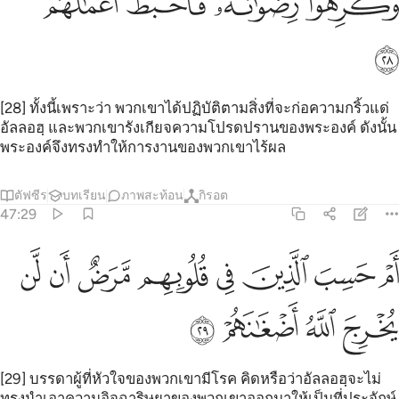
ﲸ
ﲹ
ﲺ
ﲻ
ﲼ
[28] ทั้งนี้เพราะว่า พวกเขาได้ปฏิบัติตามสิ่งที่จะก่อความกริ้วแด่
อัลลอฮฺ และพวกเขารังเกียจความโปรดปรานของพระองค์ ดังนั้น
พระองค์จึงทรงทำให้การงานของพวกเขาไร้ผล
ตัฟซีร
บทเรียน
ภาพสะท้อน
กิรอต
47:29
ﲽ
ﲾ
ﲿ
ﳀ
ﳁ
ﳂ
م حسب الذين في قلوبهم مرض ان لن يخرج الله اضغانهم ٢٩
ﳃ
ﳄ
َمْ حَسِبَ ٱلَّذِينَ فِى قُلُوبِهِم مَّرَضٌ أَن لَّن يُخْرِجَ ٱللَّهُ أَضْغَـٰنَهُمْ ٢٩
ﳅ
ﳆ
ﳇ
ﳈ
[29] บรรดาผู้ที่หัวใจของพวกเขามีโรค คิดหรือว่าอัลลอฮฺจะไม่
ทรงนำเอาความอิจฉาริษยาของพวกเขาออกมาให้เป็นที่ประจักษ์