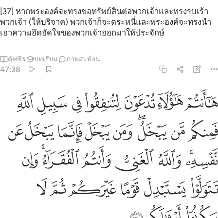
[37] หากพระองค์จะทรงขอทรัพย์สินต่อพวกเจ้าและทรงรบเร้า
พวกเจ้า (ให้บริจาค) พวกเจ้าก็จะตระหนี่และพระองค์จะทรงนำ
เอาความอึดอัดใจของพวกเจ้าออกมาให้ประจักษ์
ตัฟซีร
บทเรียน
ภาพสะท้อน
47:38
ﲮ
ﲯ
ﲰ
ﲱ
ﲲ
ﲳ
ﲴ
ا انتم هاولاء تدعون لتنفقوا في سبيل الله فمنكم من يبخل ومن يبخل فانم
َـٰٓأَنتُمْ هَـٰٓؤُلَآءِ تُدْعَوْنَ لِتُنفِقُوا۟ فِى سَبِيلِ ٱللَّهِ فَمِنكُم مَّن يَبْخَلُ ۖ وَمَن يَبْخَل
ﲵ
ﲶ
ﲷﲸ
ﲹ
ﲺ
ﲻ
ﲼ
ﲽ
ﲾﲿ
ﳀ
ﳁ
ﳂ
ﳃﳄ
ﳅ
ﳆ
ﳇ
ﳈ
ﳉ
ﳊ
ﳋ
ﳌ
ﳍ
ﳎ