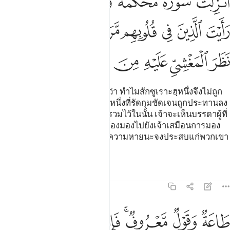
ﱉ
ﱊ
ﱋ
ﱌ
ﱍ
ﱎ
ﱏ
ﱐ
ﱑ
ﱒ
ﱓ
ﱔ
ﱕ
ﱖ
ﱗ
ﱘ
ﱙ
ﱚﱛ
ﱜ
ﱝ
ﱞ
[20] และบรรดาผู้ศรัทธากล่าวว่า ทำไมสักซูเราะฮฺหนึ่งจึงไม่ถูก
ประทานลงมา ครั้นเมื่อซูเราะฮฺหนึ่งที่รัดกุมชัดเจนถูกประทานลง
มา และได้มีการทำสงครามถูกรวมไว้ในนั้น เจ้าจะเห็นบรรดาผู้ที่
ในหัวใจของพวกเขามีโรค จะจ้องมองไปยังเจ้าเสมือนการมอง
ของผู้เป็นลมใกล้จะตาย ดังนั้นความหายนะจงประสบแก่พวกเขา
เถิด
ตัฟซีร
บทเรียน
ภาพสะท้อน
47:21
ﱟ
ﱠ
ﱡﱢ
ﱣ
ﱤ
ﱥ
ﱦ
اعة وقول معروف فاذا عزم الامر فلو صدقوا الله لكان خيرا لهم ٢١
َاعَةٌۭ وَقَوْلٌۭ مَّعْرُوفٌۭ ۚ فَإِذَا عَزَمَ ٱلْأَمْرُ فَلَوْ صَدَقُوا۟ ٱللَّهَ لَكَانَ خ