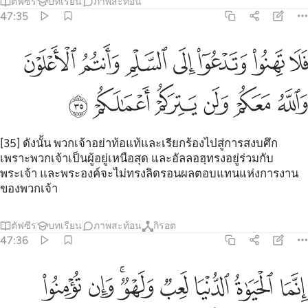
ตัฟซีร
บทเรียน
ภาพสะท้อน
47:35
ﲋ
ﲌ
ﲍ
ﲎ
ﲏ
ﲐ
ﲑ
لا تهنوا وتدعوا الى السلم وانتم الاعلون والله معكم ولن يتركم اعمالكم ٥
َلَا تَهِنُوا۟ وَتَدْعُوٓا۟ إِلَى ٱلسَّلْمِ وَأَنتُمُ ٱلْأَعْلَوْنَ وَٱللَّهُ مَعَكُمْ وَلَن يَتِرَكُمْ أَع
ﲒ
ﲓ
ﲔ
ﲕ
ﲖ
ﲗ
[35] ดังนั้น พวกเจ้าอย่าท้อแท้และเรียกร้องไปสู่การสงบศึก
เพราะพวกเจ้าเป็นผู้อยู่เหนือสุด และอัลลอฮฺทรงอยู่ร่วมกับ
พระเจ้า และพระองค์จะไม่ทรงลิดรอนผลตอบแทนแห่งการงาน
ของพวกเจ้า
ตัฟซีร
บทเรียน
ภาพสะท้อน
กิรอต
47:36
ﲘ
ﲙ
ﲚ
ﲛ
ﲜﲝ
ﲞ
ﲟ
نما الحياة الدنيا لعب ولهو وان تومنوا وتتقوا يوتكم اجوركم ولا يسالكم امو
ِنَّمَا ٱلْحَيَوٰةُ ٱلدُّنْيَا لَعِبٌۭ وَلَهْوٌۭ ۚ وَإِن تُؤْمِنُوا۟ وَتَتَّقُوا۟ يُؤْتِكُمْ أُجُورَكُمْ وَ