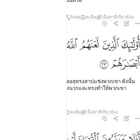
ทางเครือญาติของพวกเจ้ากระนั้นหรือ
ตัฟซีร
บทเรียน
ภาพสะท้อน
กิรอต
หะดีษ
เนื้อหาที่เกี่ยวข้อง
47:23
ﱸ
ﱹ
ﱺ
ﱻ
ولايك الذين لعنهم الله فاصمهم واعمى ابصارهم ٢٣
ﱼ
ﱽ
ُو۟لَـٰٓئِكَ ٱلَّذِينَ لَعَنَهُمُ ٱللَّهُ فَأَصَمَّهُمْ وَأَعْمَىٰٓ أَبْصَـٰرَهُمْ ٢٣
ﱾ
ﱿ
[23] ชนเหล่านี้คือบรรดาผู้ที่อัลลอฮฺทรงสาปแช่งพวกเขา ดังนั้น
พระองค์จึงทรงทำให้พวกเขาหูหนวกและทรงทำให้พวกเขา
ตาบอด
ตัฟซีร
บทเรียน
ภาพสะท้อน
หะดีษ
เนื้อหาที่เกี่ยวข้อง
47:24
فلا يتدبرون القران ام على قلوب اقفالها ٢٤