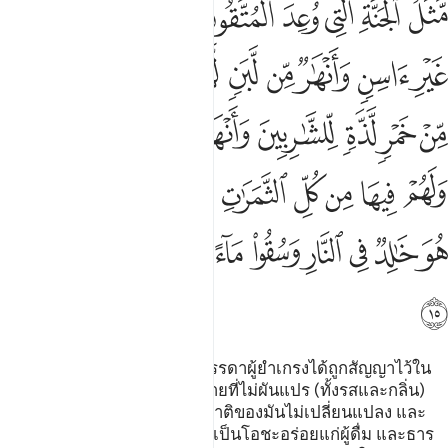
ﱶ
ﱷ
ﱸ
ﱹ
ﱺﱻ
ﱼ
ﱽ
ﱾ
ﱿ
َّثَلُ ٱلْجَنَّةِ ٱلَّتِى وُعِدَ ٱلْمُتَّقُونَ ۖ فِيهَآ أَنْهَـٰرٌۭ مِّن مَّآءٍ غَيْرِ ءَاسِنٍۢ
ﲀ
ﲁ
ﲂ
ﲃ
ﲄ
ﲅ
ﲆ
ﲇ
ﲈ
ﲉ
ﲊ
ﲋ
ﲌ
ﲍ
ﲎ
ﲏ
ﲐﲑ
ﲒ
ﲓ
ﲔ
ﲕ
ﲖ
ﲗ
ﲘ
ﲙﲚ
ﲛ
ﲜ
ﲝ
ﲞ
ﲟ
ﲠ
ﲡ
ﲢ
ﲣ
ﲤ
ﲥ
[15] อุปมาของสวนสวรรค์ซึ่งบรรดาผู้ยำเกรงได้ถูกสัญญาไว้ใน
สวนสวรรค์นั้นมีธารน้ำหลายสายที่ไม่ผันแปร (ทั้งรสและกลิ่น)
และธารน้ำนมหลายสาย ที่รสชาติของมันไม่เปลี่ยนแปลง และ
ธารน้ำจัณฑ์ (เหล้า) หลายสายเป็นโอชะอร่อยแก่ผู้ดื่ม และธาร