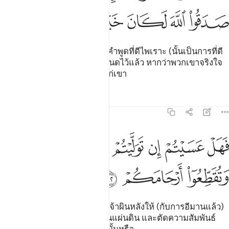
ﱧ
ﱨ
ﱩ
ﱪ
ﱫ
ﱬ
[21] การเชื่อฟังและปฏิบัติตามคำพูดที่ดีไพเราะ (นั้นเป็นการที่ดี
ยิ่ง) ดังนั้นเมื่อกิจการใดถูกกำหนดไว้แล้ว หากว่าพวกเขาจริงใจ
ต่ออัลลอฮฺแล้ว ก็จะเป็นการดีแก่เขา
ตัฟซีร
บทเรียน
ภาพสะท้อน
47:22
ﱭ
ﱮ
ﱯ
ﱰ
ﱱ
ﱲ
ﱳ
هل عسيتم ان توليتم ان تفسدوا في الارض وتقطعوا ارحامكم ٢٢
ﱴ
َهَلْ عَسَيْتُمْ إِن تَوَلَّيْتُمْ أَن تُفْسِدُوا۟ فِى ٱلْأَرْضِ وَتُقَطِّعُوٓا۟ أَرْحَامَكُمْ ٢٢
ﱵ
ﱶ
ﱷ
[22] ดังนั้น หวังกันว่า หากพวกเจ้าผินหลังให้ (กับการอีมานแล้ว)
พวกเจ้าก็จะก่อความเสียหายในแผ่นดิน และตัดความสัมพันธ์