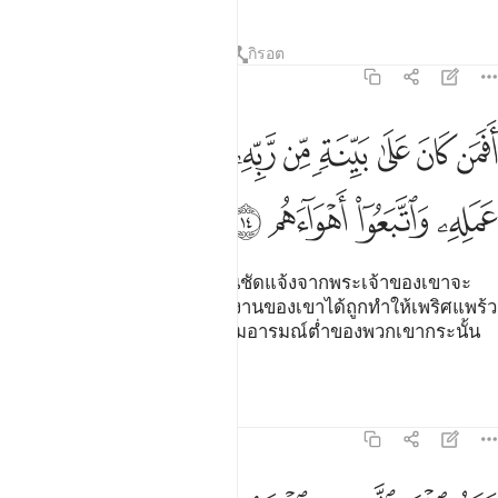
ตัฟซีร
บทเรียน
ภาพสะท้อน
กิรอต
47:14
ﱨ
ﱩ
ﱪ
ﱫ
ﱬ
ﱭ
ﱮ
ﱯ
ﱰ
ﱱ
فمن كان على بينة من ربه كمن زين له سوء عمله واتبعوا اهواءهم ١٤
َفَمَن كَانَ عَلَىٰ بَيِّنَةٍۢ مِّن رَّبِّهِۦ كَمَن زُيِّنَ لَهُۥ سُوٓءُ عَمَلِهِۦ وَٱتَّبَعُوٓا۟ أَهْو
ﱲ
ﱳ
ﱴ
ﱵ
[14] ดังนั้นผู้ที่อยู่บนหลักฐานอันชัดแจ้งจากพระเจ้าของเขาจะ
เหมือนกับผู้ที่ความชั่วแห่งการงานของเขาได้ถูกทำให้เพริศแพร้ว
แก่เขา และพวกเขาก็ปฏิบัติตามอารมณ์ต่ำของพวกเขากระนั้น
หรือ
ตัฟซีร
บทเรียน
ภาพสะท้อน
47:15
ثل الجنة التي وعد المتقون فيها انهار من ماء غير اسن وانهار من لب