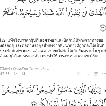
ﱧ
ﱨ
ﱩ
ﱪ
ﱫ
ﱬ
ﱭ
ﱮ
[32] แท้จริงบรรดาผู้ปฏิเสธศรัทธาและปิดกั้นให้ห่างจากทางขอ
งอัลลอฮฺ และต่อต้านรอซูลนี้หลังจากที่แนวทางที่ถูกต้องได้เป็นที่
ประจักษ์แก่พวกเขาแล้ว พวกเขาจะไม่ก่อให้เกิดอันตรายใด ๆ แก่
อัลลอฮฺได้เลย พระองค์จะทรงทำให้การงานของพวกเขาไร้ผล
ตัฟซีร
บทเรียน
ภาพสะท้อน
47:33
ﱯ ﱰ
ﱱ
ﱲ
ﱳ
ﱴ
۞ ا ايها الذين امنوا اطيعوا الله واطيعوا الرسول ولا تبطلوا اعمالكم ٣٣
ﱵ
َـٰٓأَيُّهَا ٱلَّذِينَ ءَامَنُوٓا۟ أَطِيعُوا۟ ٱللَّهَ وَأَطِيعُوا۟ ٱلرَّسُولَ وَلَا تُبْطِلُوٓا۟ أَعْم
ﱶ
ﱷ
ﱸ
ﱹ
ﱺ