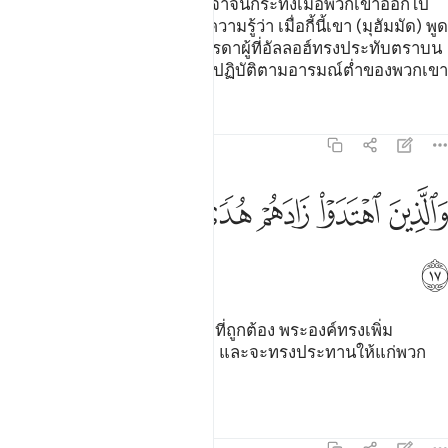
[16] ในหมู่พวกเขามีผู้เงี่ยหูฟังเจ้าจนกระทั่งเมื่อพวกเขาออกไป
จากเจ้า พวกเขาก็จะพูดแก่ผู้มีความรู้ว่า เมื่อกี้นี้เขา (มุฮัมมัด) พูด
อะไรกัน ชนเหล่านี้แหละคือบรรดาผู้ที่อัลลอฮ์ทรงประทับตราบน
หัวใจของพวกเขา และพวกเขาปฏิบัติตามอารมณ์ต่ำของพวกเขา
ตัฟซีร
บทเรียน
ภาพสะท้อน
47:17
ﳀ
ﳁ
ﳂ
الذين اهتدوا زادهم هدى واتاهم تقواهم ١٧
ﳃ
ﳄ
ﳅ
َٱلَّذِينَ ٱهْتَدَوْا۟ زَادَهُمْ هُدًۭى وَءَاتَىٰهُمْ تَقْوَىٰهُمْ ١٧
ﳆ
[17] ส่วนผู้ที่ปฏิบัติตามแนวทางที่ถูกต้อง พระองค์ทรงเพิ่ม
แนวทางที่ถูกต้องให้แก่พวกเขา และจะทรงประทานให้แก่พวก
เขาซึ่งการยำเกรงของพวกเขา
ตัฟซีร
บทเรียน
ภาพสะท้อน