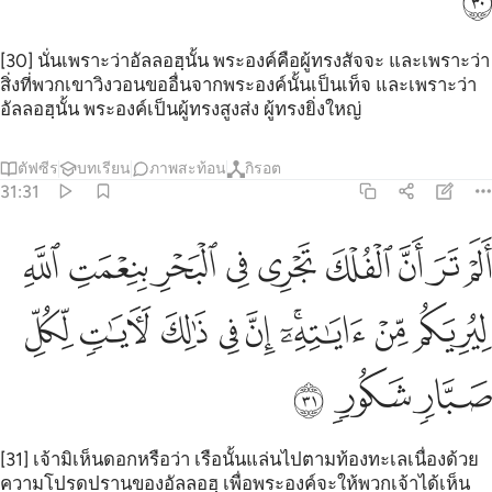
[30] นั่นเพราะว่าอัลลอฮฺนั้น พระองค์คือผู้ทรงสัจจะ และเพราะว่า
สิ่งที่พวกเขาวิงวอนขออื่นจากพระองค์นั้นเป็นเท็จ และเพราะว่า
อัลลอฮฺนั้น พระองค์เป็นผู้ทรงสูงส่ง ผู้ทรงยิ่งใหญ่
ตัฟซีร
บทเรียน
ภาพสะท้อน
กิรอต
31:31
ﱭ
ﱮ
ﱯ
ﱰ
ﱱ
ﱲ
ﱳ
ﱴ
ﱵ
لم تر ان الفلك تجري في البحر بنعمت الله ليريكم من اياته ان في ذالك 
َلَمْ تَرَ أَنَّ ٱلْفُلْكَ تَجْرِى فِى ٱلْبَحْرِ بِنِعْمَتِ ٱللَّهِ لِيُرِيَكُم مِّنْ ءَايَـٰتِهِۦٓ ۚ 
ﱶ
ﱷ
ﱸﱹ
ﱺ
ﱻ
ﱼ
ﱽ
ﱾ
ﱿ
ﲀ
ﲁ
[31] เจ้ามิเห็นดอกหรือว่า เรือนั้นแล่นไปตามท้องทะเลเนื่องด้วย
ความโปรดปรานของอัลลอฮฺ เพื่อพระองค์จะให้พวกเจ้าได้เห็น