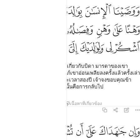
ﱦ
ﱧ
ﱨ
ﱩ
ﱪ
وصينا الانسان بوالديه حملته امه وهنا على وهن وفصاله في عامين ان ا
َوَصَّيْنَا ٱلْإِنسَـٰنَ بِوَٰلِدَيْهِ حَمَلَتْهُ أُمُّهُۥ وَهْنًا عَلَىٰ وَهْنٍۢ وَفِصَـٰ
ﱫ
ﱬ
ﱭ
ﱮ
ﱯ
ﱰ
ﱱ
ﱲ
ﱳ
ﱴ
ﱵ
ﱶ
ﱷ
[14] และเราได้สั่งการแก่มนุษย์เกี่ยวกับบิดา มารดาของเขา
โดยที่มารดาของเขาได้อุ้มครรภ์เขาอ่อนเพลียลงครั้งแล้วครั้งเล่า
และการหย่านมของเขาในระยะเวลาสองปี เจ้าจงขอบคุณข้า
และบิดามารดาของเจ้า ยังเรานั้นคือการกลับไป
ตัฟซีร
บทเรียน
ภาพสะท้อน
เนื้อหาที่เกี่ยวข้อง
31:15
ﱸ
ﱹ
ﱺ
ﱻ
ﱼ
ﱽ
ﱾ
ﱿ
ان جاهداك على ان تشرك بي ما ليس لك به علم فلا تطعهما وصاحبهما في 
َإِن جَـٰهَدَاكَ عَلَىٰٓ أَن تُشْرِكَ بِى مَا لَيْسَ لَكَ بِهِۦ عِلْمٌۭ فَلَا تُطِعْهُمَا ۖ وَصَاحِبْهُمَا فِى ٱ