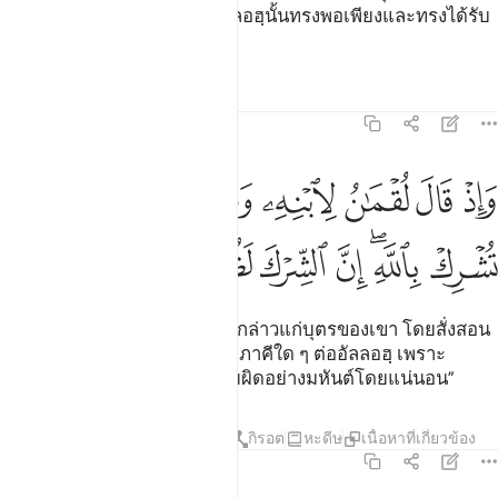
เอง และผู้ใดปฏิเสธ แท้จริงอัลลอฮฺนั้นทรงพอเพียงและทรงได้รับ
การสรรเสริญ
ตัฟซีร
บทเรียน
ภาพสะท้อน
31:13
ﱖ
ﱗ
ﱘ
ﱙ
ﱚ
ﱛ
ﱜ
ﱝ
اذ قال لقمان لابنه وهو يعظه يا بني لا تشرك بالله ان الشرك لظلم عظيم
َإِذْ قَالَ لُقْمَـٰنُ لِٱبْنِهِۦ وَهُوَ يَعِظُهُۥ يَـٰبُنَىَّ لَا تُشْرِكْ بِٱللَّهِ ۖ إِنَّ ٱلشِّرْكَ 
ﱞ
ﱟﱠ
ﱡ
ﱢ
ﱣ
ﱤ
ﱥ
[13] และจงรำลึกเมื่อลุกมานได้กล่าวแก่บุตรของเขา โดยสั่งสอน
เขาว่า “โอ้ลูกเอ๋ย เจ้าอย่าได้ตั้งภาคีใด ๆ ต่ออัลลอฮฺ เพราะ
แท้จริงการตั้งภาคีนั้นเป็นความผิดอย่างมหันต์โดยแน่นอน”
ตัฟซีร
บทเรียน
ภาพสะท้อน
กิรอต
หะดีษ
เนื้อหาที่เกี่ยวข้อง
31:14