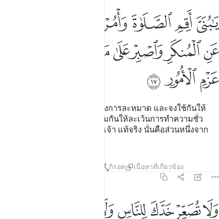
ﲳ
ﲴ
ﲵ
ﲶ
ﲷ
ﲸ
ا بني اقم الصلاة وامر بالمعروف وانه عن المنكر واصبر على ما اصابك ا
َـٰبُنَىَّ أَقِمِ ٱلصَّلَوٰةَ وَأْمُرْ بِٱلْمَعْرُوفِ وَٱنْهَ عَنِ ٱلْمُنكَرِ وَٱصْبِرْ ع
ﲹ
ﲺ
ﲻ
ﲼ
ﲽ
ﲾﲿ
ﳀ
ﳁ
ﳂ
ﳃ
ﳄ
ﳅ
[17] “โอ้ลูกเอ๋ย เจ้าจงดำรงไว้ซึ่งการละหมาด และจงใช้กันให้
กระทำความดี และจงห้ามปรามกันให้ละเว้นการทำความชั่ว
และจงอดทนต่อสิ่งที่ประสบกับเจ้า แท้จริง นั่นคือส่วนหนึ่งจาก
กิจการที่หนักแน่น มั่นคง”
ตัฟซีร
บทเรียน
ภาพสะท้อน
กิรอต
เนื้อหาที่เกี่ยวข้อง
31:18
ﳆ
ﳇ
ﳈ
ﳉ
ﳊ
ﳋ
ﳌ
ﳍ
ﳎﳏ
لا تصعر خدك للناس ولا تمش في الارض مرحا ان الله لا يحب كل مختال 
َلَا تُصَعِّرْ خَدَّكَ لِلنَّاسِ وَلَا تَمْشِ فِى ٱلْأَرْضِ مَرَحًا ۖ إِنَّ ٱللَّهَ لَا يُحِبُّ كُ