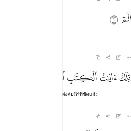
لم ١
ﱁ
ﱂ
لٓمٓ ١
[1] อะลิฟ ลาม มีม
ตัฟซีร
บทเรียน
ภาพสะท้อน
31:2
ﱃ
ﱄ
لك ايات الكتاب الحكيم ٢
ﱅ
ﱆ
ﱇ
ِلْكَ ءَايَـٰتُ ٱلْكِتَـٰبِ ٱلْحَكِيمِ ٢
[2] เหล่านั้นคือบรรดาอายาตแห่งคัมภีร์ที่ชัดแจ้ง
ตัฟซีร
บทเรียน
ภาพสะท้อน
31:3
دى ورحمة للمحسنين ٣