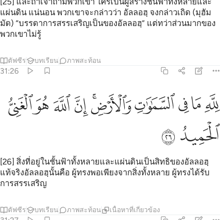
[25] และถ้าเจ้าถามพวกเขา ใครเป็นผู้สร้างชั้นฟ้าทั้งหลายและ
แผ่นดิน แน่นอน พวกเขาจะกล่าวว่า อัลลอฮฺ จงกล่าวเถิด (มุฮัม
มัด) “บรรดาการสรรเสริญเป็นของอัลลอฮฺ” แต่ทว่าส่วนมากของ
พวกเขาไม่รู้
ตัฟซีร
บทเรียน
ภาพสะท้อน
31:26
ﲶ
ﲷ
ﲸ
ﲹ
ﲺﲻ
ﲼ
له ما في السماوات والارض ان الله هو الغني الحميد ٢٦
ﲽ
ﲾ
ﲿ
ِلَّهِ مَا فِى ٱلسَّمَـٰوَٰتِ وَٱلْأَرْضِ ۚ إِنَّ ٱللَّهَ هُوَ ٱلْغَنِىُّ ٱلْحَمِيدُ ٢٦
ﳀ
ﳁ
[26] สิ่งที่อยู่ในชั้นฟ้าทั้งหลายและแผ่นดินเป็นสิทธิของอัลลอฮฺ
แท้จริงอัลลอฮฺนั้นคือ ผู้ทรงพอเพียงจากสิ่งทั้งหลาย ผู้ทรงได้รับ
การสรรเสริญ
ตัฟซีร
บทเรียน
ภาพสะท้อน
เนื้อหาที่เกี่ยวข้อง