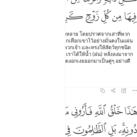
ﲲ
ﲳ
ﲴ
ﲵ
ﲶ
ﲷ
[10] พระองค์ทรงสร้างชั้นฟ้าทั้งหลาย โดยปราศจากเสาที่พวก
เจ้าจะมองเห็นมันได้ และทรงปักเทือกเขาไว้อย่างมั่นคงในแผ่น
ดิน เพื่อมิให้มันสั่นคลอนไปกับพวกเจ้า และทรงให้สัตว์ทุกชนิด
แพร่หลายในมัน (แผ่นดิน) และเราได้ให้น้ำ (ฝน) หลั่งลงมาจาก
ฟากฟ้า และเราได้ให้พืชทุกชนิดงอกเงยออกมาเป็นคู่ๆ อย่างดี
งาม
ตัฟซีร
บทเรียน
ภาพสะท้อน
31:11
ﲸ
ﲹ
ﲺ
ﲻ
ﲼ
ﲽ
ﲾ
ﲿ
اذا خلق الله فاروني ماذا خلق الذين من دونه بل الظالمون في ضلال مبي
َـٰذَا خَلْقُ ٱللَّهِ فَأَرُونِى مَاذَا خَلَقَ ٱلَّذِينَ مِن دُونِهِۦ ۚ بَلِ ٱلظَّـٰلِمُونَ فِى 
ﳀﳁ
ﳂ
ﳃ
ﳄ
ﳅ
ﳆ
ﳇ