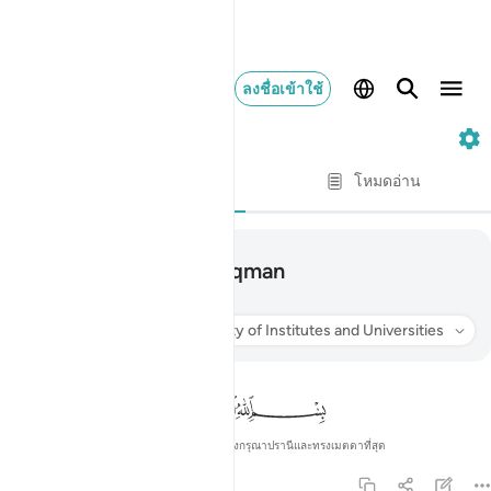
ลงชื่อเข้าใช้
31. Luqman
Switch Quran.com to
English
ทีละบท
โหมดอ่าน
031
31
.
Luqman
لقمان
ฟัง
การแปล
: Society of Institutes and Universities
ข้อมูล
ในพระนามของอัลลอฮ์ ผู้ทรงกรุณาปรานีและทรงเมตตาที่สุด
31:1