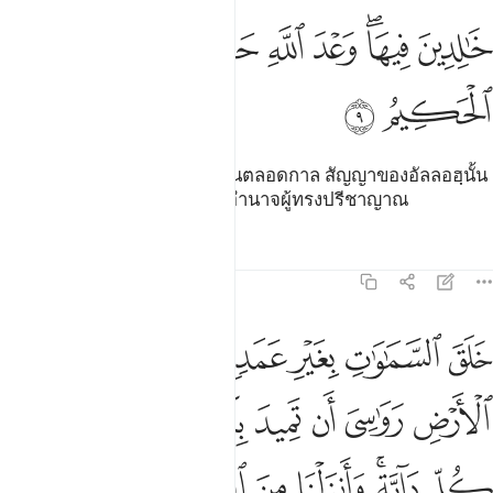
ﲏ
ﲐﲑ
ﲒ
ﲓ
ﲔﲕ
الدين فيها وعد الله حقا وهو العزيز الحكيم ٩
ﲖ
ﲗ
َـٰلِدِينَ فِيهَا ۖ وَعْدَ ٱللَّهِ حَقًّۭا ۚ وَهُوَ ٱلْعَزِيزُ ٱلْحَكِيمُ ٩
ﲘ
ﲙ
[9] พวกเขาเป็นผู้พำนักอยู่ในนั้นตลอดกาล สัญญาของอัลลอฮฺนั้น
เป็นจริง และพระองค์คือผู้ทรงอำนาจผู้ทรงปรีชาญาณ
ตัฟซีร
บทเรียน
ภาพสะท้อน
31:10
ﲚ
ﲛ
ﲜ
ﲝ
ﲞﲟ
ﲠ
ﲡ
لق السماوات بغير عمد ترونها والقى في الارض رواسي ان تميد بكم وبث ف
َلَقَ ٱلسَّمَـٰوَٰتِ بِغَيْرِ عَمَدٍۢ تَرَوْنَهَا ۖ وَأَلْقَىٰ فِى ٱلْأَرْضِ رَوَٰسِىَ أَن تَمِيدَ 
ﲢ
ﲣ
ﲤ
ﲥ
ﲦ
ﲧ
ﲨ
ﲩ
ﲪ
ﲫﲬ
ﲭ
ﲮ
ﲯ
ﲰ
ﲱ