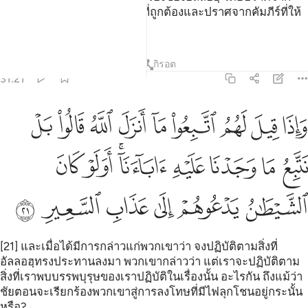
ความรู้และปราศจากแนวทางที่ถูกต้องและปราศจากคัมภีร์ที่ให้
ความสว่าง(แก่พวกเขา)
ตัฟซีร
บทเรียน
ภาพสะท้อน
กิรอต
31:21
ﱡ
ﱢ
ﱣ
ﱤ
ﱥ
ﱦ
ﱧ
ﱨ
ﱩ
اذا قيل لهم اتبعوا ما انزل الله قالوا بل نتبع ما وجدنا عليه اباءنا اولو
َإِذَا قِيلَ لَهُمُ ٱتَّبِعُوا۟ مَآ أَنزَلَ ٱللَّهُ قَالُوا۟ بَلْ نَتَّبِعُ مَا وَجَدْ
ﱪ
ﱫ
ﱬ
ﱭ
ﱮﱯ
ﱰ
ﱱ
ﱲ
ﱳ
ﱴ
ﱵ
ﱶ
ﱷ
[21] และเมื่อได้มีการกล่าวแก่พวกเขาว่า จงปฏิบัติตามสิ่งที่
อัลลอฮฺทรงประทานลงมา พวกเขากล่าวว่า แต่เราจะปฏิบัติตาม
สิ่งที่เราพบบรรพบุรุษของเราปฏิบัติในเรื่องนั้น อะไรกัน ถึงแม้ว่า
ชัยตอนจะเรียกร้องพวกเขาสู่การลงโทษที่มีไฟลุกโชนอยู่กระนั้น
หรือ?