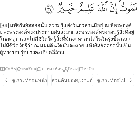
ﳓﳔ
ﳕ
ﳖ
ﳗ
ﳘ
ﳙ
[34] แท้จริงอัลลอฮฺนั้น ความรู้แห่งวันอวสานมีอยู่ ณ ที่พระองค์
และพระองค์ทรงประทานฝนลงมาและพระองค์ทรงรอบรู้สิ่งที่อยู่
ในมดลูก และไม่มีชีวิตใดรู้สิ่งที่มันจะหามาได้ในวันรุ่งขึ้น และ
ไม่มีชีวิตใดรู้ว่า ณ แผ่นดินใดมันจะตาย แท้จริงอัลลอฮฺนั้นเป็น
ผู้ทรงรอบรู้อย่างละเอียดถี่ถ้วน
ตัฟซีร
บทเรียน
ภาพสะท้อน
กิรอต
หะดีษ
ซูเราะห์ก่อนหน้า
ส่วนต้นของซูเราะห์
ซูเราะห์ต่อไป