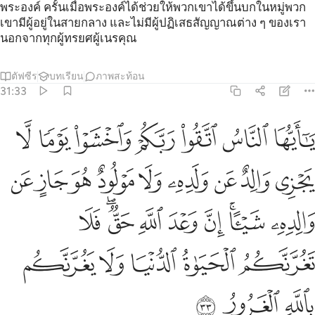
พระองค์ ครั้นเมื่อพระองค์ได้ช่วยให้พวกเขาได้ขึ้นบกในหมู่พวก
เขามีผู้อยู่ในสายกลาง และไม่มีผู้ปฏิเสธสัญญาณต่าง ๆ ของเรา
นอกจากทุกผู้ทรยศผู้เนรคุณ
ตัฟซีร
บทเรียน
ภาพสะท้อน
31:33
ﲚ
ﲛ
ﲜ
ﲝ
ﲞ
ﲟ
ﲠ
ا ايها الناس اتقوا ربكم واخشوا يوما لا يجزي والد عن ولده ولا مولود هو ج
َـٰٓأَيُّهَا ٱلنَّاسُ ٱتَّقُوا۟ رَبَّكُمْ وَٱخْشَوْا۟ يَوْمًۭا لَّا يَجْزِى وَالِد
ﲡ
ﲢ
ﲣ
ﲤ
ﲥ
ﲦ
ﲧ
ﲨ
ﲩ
ﲪ
ﲫﲬ
ﲭ
ﲮ
ﲯ
ﲰﲱ
ﲲ
ﲳ
ﲴ
ﲵ
ﲶ
ﲷ
ﲸ
ﲹ
ﲺ