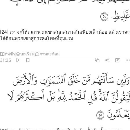
ﲢ
ﲣ
[24] เราจะให้เวลาพวกเขาสนุกสนานกันเพียงเล็กน้อย แล้วเราจะ
ไล่ต้อนพวกเขาสู่การลงโทษที่รุนแรง
ตัฟซีร
บทเรียน
ภาพสะท้อน
31:25
ﲤ
ﲥ
ﲦ
ﲧ
ﲨ
ﲩ
لين سالتهم من خلق السماوات والارض ليقولن الله قل الحمد لله بل اكثر
َلَئِن سَأَلْتَهُم مَّنْ خَلَقَ ٱلسَّمَـٰوَٰتِ وَٱلْأَرْضَ لَيَقُولُنَّ ٱللَّهُ ۚ قُلِ ٱلْحَمْدُ لِلَّهِ ۚ بَلْ أَك
ﲪ
ﲫﲬ
ﲭ
ﲮ
ﲯﲰ
ﲱ
ﲲ
ﲳ
ﲴ
ﲵ