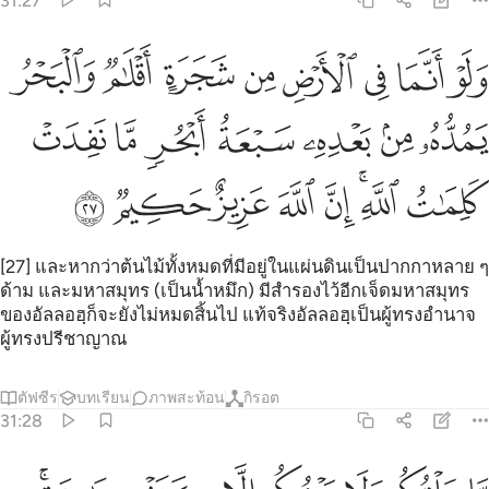
31:27
ﳂ
ﳃ
ﳄ
ﳅ
ﳆ
ﳇ
ﳈ
ﳉ
لو انما في الارض من شجرة اقلام والبحر يمده من بعده سبعة ابحر ما نف
َلَوْ أَنَّمَا فِى ٱلْأَرْضِ مِن شَجَرَةٍ أَقْلَـٰمٌۭ وَٱلْبَحْرُ يَمُدُّهُۥ مِنۢ بَعْدِهِۦ سَبْعَة
ﳊ
ﳋ
ﳌ
ﳍ
ﳎ
ﳏ
ﳐ
ﳑ
ﳒﳓ
ﳔ
ﳕ
ﳖ
ﳗ
ﳘ
[27] และหากว่าต้นไม้ทั้งหมดที่มีอยู่ในแผ่นดินเป็นปากกาหลาย ๆ
ด้าม และมหาสมุทร (เป็นน้ำหมึก) มีสำรองไว้อีกเจ็ดมหาสมุทร
ของอัลลอฮฺก็จะยังไม่หมดสิ้นไป แท้จริงอัลลอฮฺเป็นผู้ทรงอำนาจ
ผู้ทรงปรีชาญาณ
ตัฟซีร
บทเรียน
ภาพสะท้อน
กิรอต
31:28
ا خلقكم ولا بعثكم الا كنفس واحدة ان الله سميع بصير ٢٨