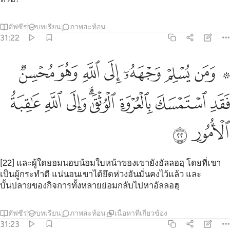
ตัฟซีร
บทเรียน
ภาพสะท้อน
31:22
ﱸ ﱹ
ﱺ
ﱻ
ﱼ
ﱽ
ﱾ
ﱿ
من يسلم وجهه الى الله وهو محسن فقد استمسك بالعروة الوثقى والى ال
َمَن يُسْلِمْ وَجْهَهُۥٓ إِلَى ٱللَّهِ وَهُوَ مُحْسِنٌۭ فَقَدِ ٱسْتَمْسَكَ بِٱلْعُرْوَة
ﲀ
ﲁ
ﲂ
ﲃﲄ
ﲅ
ﲆ
ﲇ
ﲈ
ﲉ
[22] และผู้ใดยอมนอบน้อมใบหน้าของเขายังอัลลอฮฺ โดยที่เขา
เป็นผู้กระทำดี แน่นอนเขาได้ยึดห่วงอันมั่นคงไว้แล้ว และ
บั้นปลายของกิจการทั้งหลายย่อมกลับไปหาอัลลอฮฺ
ตัฟซีร
บทเรียน
ภาพสะท้อน
เนื้อหาที่เกี่ยวข้อง
31:23