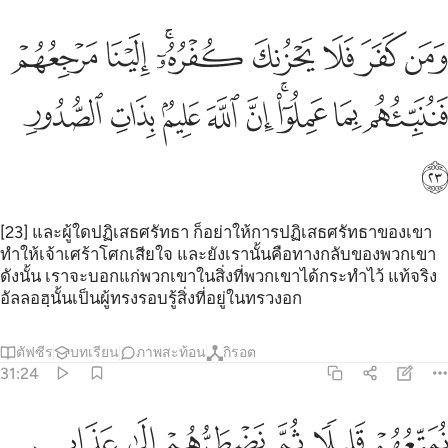
ﲊ
ﲋ
ﲌ
ﲍ
ﲎﲏ
ﲐ
ﲑ
من كفر فلا يحزنك كفره الينا مرجعهم فننبيهم بما عملوا ان الله عليم بذ
َمَن كَفَرَ فَلَا يَحْزُنكَ كُفْرُهُۥٓ ۚ إِلَيْنَا مَرْجِعُهُمْ فَنُنَبِّئُهُم بِم
ﲒ
ﲓ
ﲔﲕ
ﲖ
ﲗ
ﲘ
ﲙ
ﲚ
ﲛ
[23] และผู้ใดปฏิเสธศรัทธา ก็อย่าให้การปฏิเสธศรัทธาของเขา
ทำให้เจ้าเศร้าโศกเสียใจ และยังเรานั้นคือทางกลับของพวกเขา
ดังนั้น เราจะบอกแก่พวกเขาในสิ่งที่พวกเขาได้กระทำไว้ แท้จริง
อัลลอฮฺนั้นเป็นผู้ทรงรอบรู้สิ่งที่อยู่ในทรวงอก
ตัฟซีร
บทเรียน
ภาพสะท้อน
กิรอต
31:24
ﲜ
ﲝ
ﲞ
متعهم قليلا ثم نضطرهم الى عذاب غليظ ٢٤
ﲟ
ﲠ
ﲡ
ُمَتِّعُهُمْ قَلِيلًۭا ثُمَّ نَضْطَرُّهُمْ إِلَىٰ عَذَابٍ غَلِيظٍۢ ٢٤