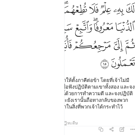
ﲀ
ﲁ
ﲂ
ﲃ
ﲄﲅ
ﲆ
ﲇ
ﲈ
ﲉﲊ
ﲋ
ﲌ
ﲍ
ﲎ
ﲏﲐ
ﲑ
ﲒ
ﲓ
ﲔ
ﲕ
ﲖ
ﲗ
ﲘ
[15] และถ้าเขาทั้งสองบังคับเจ้าให้ตั้งภาคีต่อข้า โดยที่เจ้าไม่มี
ความรู้ในเรื่องนั้น เจ้าอย่าได้เชื่อฟังปฏิบัติตามเขาทั้งสอง และจง
อดทนอยู่กับเขาทั้งสองในโลกนี้ด้วยการทำความดี และจงปฏิบัติ
ตามทางของผู้ที่กลับไปสู่ข้า และยังเรานั้นถือทางกลับของพวก
เจ้า ดังนั้น ข้าจะบอกแก่พวกเจ้าในสิ่งที่พวกเจ้าได้กระทำไว้
ตัฟซีร
บทเรียน
ภาพสะท้อน
หะดีษ
31:16