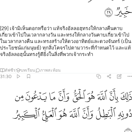
ﱚ
ﱛ
[29] เจ้ามิเห็นดอกหรือว่า แท้จริงอัลลอฮฺทรงให้กลางคืนคาบ
เกี่ยวเข้าไปในเวลากลางวัน และทรงให้กลางวันคาบเกี่ยวเข้าไป
ในเวลากลางคืน และทรงสร้างให้ดวงอาทิตย์และดวงจันทร์ (เป็น
ประโยชน์แก่มนุษย์) ทุกสิ่งโคจรไปตามวาระที่กำหนดไว้ และแท้
จริงอัลลอฮฺนั้นทรงรู้ดียิ่งในสิ่งที่พวกเจ้ากระทำ
ตัฟซีร
บทเรียน
ภาพสะท้อน
31:30
ﱜ
ﱝ
ﱞ
ﱟ
ﱠ
ﱡ
ﱢ
ﱣ
ﱤ
الك بان الله هو الحق وان ما يدعون من دونه الباطل وان الله هو العلي الك
َٰلِكَ بِأَنَّ ٱللَّهَ هُوَ ٱلْحَقُّ وَأَنَّ مَا يَدْعُونَ مِن دُونِهِ ٱلْبَـٰطِلُ وَأَنّ
ﱥ
ﱦ
ﱧ
ﱨ
ﱩ
ﱪ
ﱫ
ﱬ