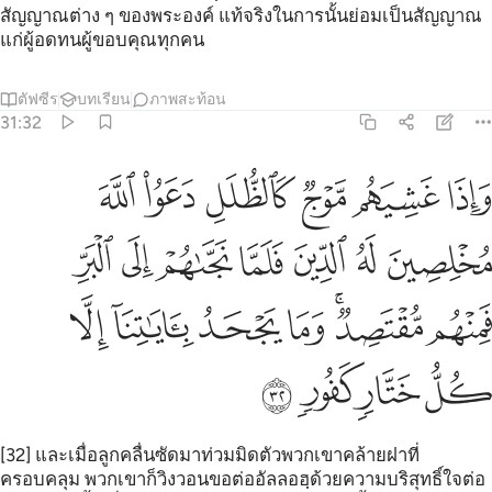
สัญญาณต่าง ๆ ของพระองค์ แท้จริงในการนั้นย่อมเป็นสัญญาณ
แก่ผู้อดทนผู้ขอบคุณทุกคน
ตัฟซีร
บทเรียน
ภาพสะท้อน
31:32
ﲂ
ﲃ
ﲄ
ﲅ
ﲆ
ﲇ
اذا غشيهم موج كالظلل دعوا الله مخلصين له الدين فلما نجاهم الى البر ف
َإِذَا غَشِيَهُم مَّوْجٌۭ كَٱلظُّلَلِ دَعَوُا۟ ٱللَّهَ مُخْلِصِينَ لَهُ ٱلدِّينَ فَلَمَّا نَجَّىٰهُمْ إِ
ﲈ
ﲉ
ﲊ
ﲋ
ﲌ
ﲍ
ﲎ
ﲏ
ﲐﲑ
ﲒ
ﲓ
ﲔ
ﲕ
ﲖ
ﲗ
ﲘ
ﲙ
[32] และเมื่อลูกคลื่นซัดมาท่วมมิดตัวพวกเขาคล้ายฝาที่
ครอบคลุม พวกเขาก็วิงวอนขอต่ออัลลอฮฺด้วยความบริสุทธิ์ใจต่อ