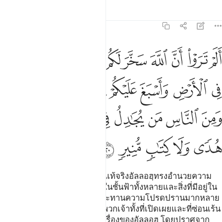
ตัฟซีร
บทเรียน
ภาพสะท้อน
31:20
ﱁ
ﱂ
ﱃ
ﱄ
ﱅ
ﱆ
ﱇ
ﱈ
ﱉ
ﱊ
لم تروا ان الله سخر لكم ما في السماوات وما في الارض واسبغ عليكم ن
َلَمْ تَرَوْا۟ أَنَّ ٱللَّهَ سَخَّرَ لَكُم مَّا فِى ٱلسَّمَـٰوَٰتِ وَمَا فِى ٱلْأَرْضِ وَأَسْبَ
ﱋ
ﱌ
ﱍ
ﱎ
ﱏ
ﱐ
ﱑﱒ
ﱓ
ﱔ
ﱕ
ﱖ
ﱗ
ﱘ
ﱙ
ﱚ
ﱛ
ﱜ
ﱝ
ﱞ
ﱟ
ﱠ
[20] พวกเจ้ามิเห็นดอกหรือว่า แท้จริงอัลลอฮฺทรงอำนวยความ
สะดวกให้แก่พวกเจ้า สิ่งที่มีอยู่ในชั้นฟ้าทั้งหลายและสิ่งที่มีอยู่ใน
แผ่นดิน และพระองค์ได้ทรงประทานความโปรดปรานมากหลาย
ของพระองค์อย่างครบครันแก่พวกเจ้าทั้งที่เปิดเผยและที่ซ่อนเร้น
และในหมู่มนุษย์มีผู้โต้เถียงในเรื่องของอัลลอฮฺ โดยปราศจาก