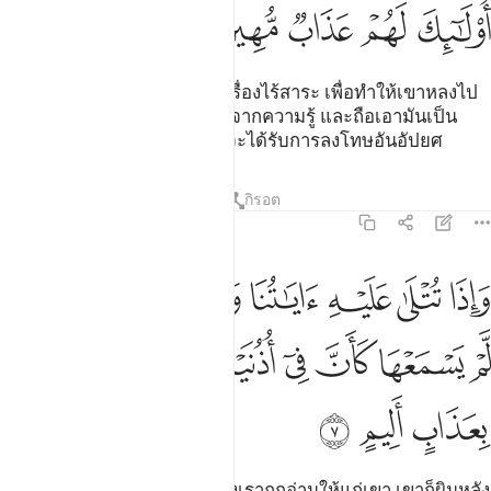
ﱯ
ﱰ
ﱱ
ﱲ
ﱳ
[6] และในหมู่มนุษย์มีผู้ซื้อเอาเรื่องไร้สาระ เพื่อทำให้เขาหลงไป
จากทางของอัลลอฮฺ โดยปราศจากความรู้ และถือเอามันเป็น
เรื่องขบขัน ชนเหล่านี้พวกเขาจะได้รับการลงโทษอันอัปยศ
ตัฟซีร
บทเรียน
ภาพสะท้อน
กิรอต
31:7
ﱴ
ﱵ
ﱶ
ﱷ
ﱸ
ﱹ
ﱺ
اذا تتلى عليه اياتنا ولى مستكبرا كان لم يسمعها كان في اذنيه وقرا فبش
َإِذَا تُتْلَىٰ عَلَيْهِ ءَايَـٰتُنَا وَلَّىٰ مُسْتَكْبِرًۭا كَأَن لَّمْ يَسْمَعْهَا كَأَنَّ فِىٓ أُذُنَيْهِ وَقْرًۭا ۖ فَ
ﱻ
ﱼ
ﱽ
ﱾ
ﱿ
ﲀﲁ
ﲂ
ﲃ
ﲄ
ﲅ
[7] และเมื่ออายาตทั้งหลายของเราถูกอ่านให้แก่เขา เขาก็ผินหลัง