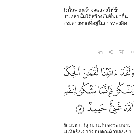
[11] นี่คือการสร้างของอัลลอฮฺ ดังนั้นพวกเจ้าจงแสดงให้ข้า
(อัลลอฮฺ) เห็นซิว่า อันใดเล่าที่เขาเหล่านั้นได้สร้างมันขึ้นมาอื่น
จากพระองค์ แต่ว่าบรรดาผู้อธรรมต่างหากที่อยู่ในการหลงผิด
อย่างชัดแจ้ง
ตัฟซีร
บทเรียน
ภาพสะท้อน
31:12
ﱁ
ﱂ
ﱃ
ﱄ
ﱅ
ﱆ
ﱇﱈ
ﱉ
لقد اتينا لقمان الحكمة ان اشكر لله ومن يشكر فانما يشكر لنفسه ومن ك
َلَقَدْ ءَاتَيْنَا لُقْمَـٰنَ ٱلْحِكْمَةَ أَنِ ٱشْكُرْ لِلَّهِ ۚ وَمَن يَشْكُرْ فَإِنَّمَا يَشْكُرُ لِنَ
ﱊ
ﱋ
ﱌ
ﱍﱎ
ﱏ
ﱐ
ﱑ
ﱒ
ﱓ
ﱔ
ﱕ
[12] และโดยแน่นอน เราได้ให้ฮิกมะฮฺ แก่ลุกมานว่า จงขอบพระ
คุณต่ออัลลอฮฺ และผู้ใดขอบคุณแท้จริงเขาก็ขอบคุณตัวของเขา