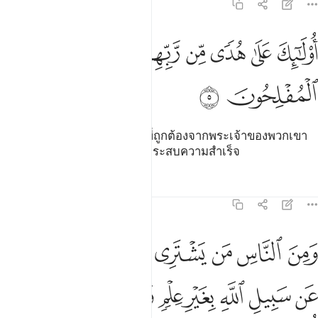
31:5
ﱖ
ﱗ
ﱘ
ﱙ
ﱚﱛ
ولايك على هدى من ربهم واولايك هم المفلحون ٥
ﱜ
ﱝ
ُو۟لَـٰٓئِكَ عَلَىٰ هُدًۭى مِّن رَّبِّهِمْ ۖ وَأُو۟لَـٰٓئِكَ هُمُ ٱلْمُفْلِحُونَ ٥
ﱞ
ﱟ
[5] ชนเหล่านั้นอยู่บนแนวทางที่ถูกต้องจากพระเจ้าของพวกเขา
และชนเหล่านั้นพวกเขาเป็นผู้ประสบความสำเร็จ
ตัฟซีร
บทเรียน
ภาพสะท้อน
31:6
ﱠ
ﱡ
ﱢ
ﱣ
ﱤ
ﱥ
ﱦ
من الناس من يشتري لهو الحديث ليضل عن سبيل الله بغير علم ويتخذها
َمِنَ ٱلنَّاسِ مَن يَشْتَرِى لَهْوَ ٱلْحَدِيثِ لِيُضِلَّ عَن سَبِيلِ ٱللَّهِ بِغَيْرِ عِلْمٍۢ وَ
ﱧ
ﱨ
ﱩ
ﱪ
ﱫ
ﱬ
ﱭﱮ