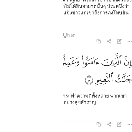
ให้อย่างจองหอง ประหนึ่งว่าเขาไม่ได้ยินอายาตนั้นๆ ประหนึ่งว่า
ในหูของเขานั้นหนวก ดังนั้น จงแจ้งข่าวแก่เขาถึงการลงโทษอัน
เจ็บปวด
ตัฟซีร
บทเรียน
ภาพสะท้อน
กิรอต
31:8
ﲆ
ﲇ
ﲈ
ﲉ
ن الذين امنوا وعملوا الصالحات لهم جنات النعيم ٨
ﲊ
ﲋ
ِنَّ ٱلَّذِينَ ءَامَنُوا۟ وَعَمِلُوا۟ ٱلصَّـٰلِحَـٰتِ لَهُمْ جَنَّـٰتُ ٱلنَّعِيمِ ٨
ﲌ
ﲍ
ﲎ
[8] แท้จริงบรรดาผู้ศรัทธาและกระทำความดีทั้งหลาย พวกเขา
จะได้รับสวนสวรรค์หลากหลายอย่างสุขสำราญ
ตัฟซีร
บทเรียน
ภาพสะท้อน
31:9