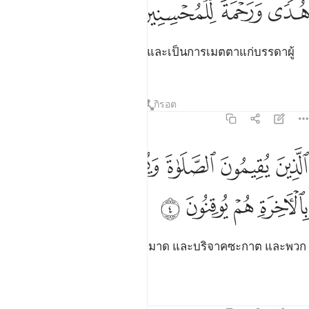
ﱈ
ﱉ
ﱊ
ﱋ
ُدًۭى وَرَحْمَةًۭ لِّلْمُحْسِنِينَ ٣
[3] (เพื่อ) เป็นแนวทางที่ถูกต้องและเป็นการเมตตาแก่บรรดาผู้
กระทำความดี
ตัฟซีร
บทเรียน
ภาพสะท้อน
กิรอต
31:4
ﱌ
ﱍ
ﱎ
ﱏ
ﱐ
لذين يقيمون الصلاة ويوتون الزكاة وهم بالاخرة هم يوقنون ٤
ﱑ
لَّذِينَ يُقِيمُونَ ٱلصَّلَوٰةَ وَيُؤْتُونَ ٱلزَّكَوٰةَ وَهُم بِٱلْـَٔاخِرَةِ هُمْ يُوقِنُونَ ٤
ﱒ
ﱓ
ﱔ
ﱕ
[4] (คือ) บรรดาผู้ดำรงการละหมาด และบริจาคซะกาต และพวก
เขาเชื่อมั่นต่อวันปรโลก
ตัฟซีร
บทเรียน
ภาพสะท้อน