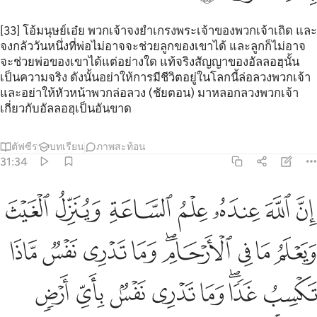
[33] โอ้มนุษย์เอ๋ย พวกเจ้าจงยำเกรงพระเจ้าของพวกเจ้าเถิด และ
จงกลัววันหนึ่งที่พ่อไม่อาจจะช่วยลูกของเขาได้ และลูกก็ไม่อาจ
จะช่วยพ่อของเขาได้แต่อย่างใด แท้จริงสัญญาของอัลลอฮฺนั้น
เป็นความจริง ดังนั้นอย่าให้การมีชีวิตอยู่ในโลกนี้ล่อลวงพวกเจ้า
และอย่าให้หัวหน้าพวกล่อลวง (ชัยตอน) มาหลอกลวงพวกเจ้า
เกี่ยวกับอัลลอฮฺเป็นอันขาด
ตัฟซีร
บทเรียน
ภาพสะท้อน
31:34
ﲻ
ﲼ
ﲽ
ﲾ
ﲿ
ﳀ
ﳁ
ن الله عنده علم الساعة وينزل الغيث ويعلم ما في الارحام وما تدري 
ِنَّ ٱللَّهَ عِندَهُۥ عِلْمُ ٱلسَّاعَةِ وَيُنَزِّلُ ٱلْغَيْثَ وَيَعْلَمُ مَا فِى ٱلْأَرْحَامِ ۖ 
ﳂ
ﳃ
ﳄ
ﳅﳆ
ﳇ
ﳈ
ﳉ
ﳊ
ﳋ
ﳌﳍ
ﳎ
ﳏ
ﳐ
ﳑ
ﳒ