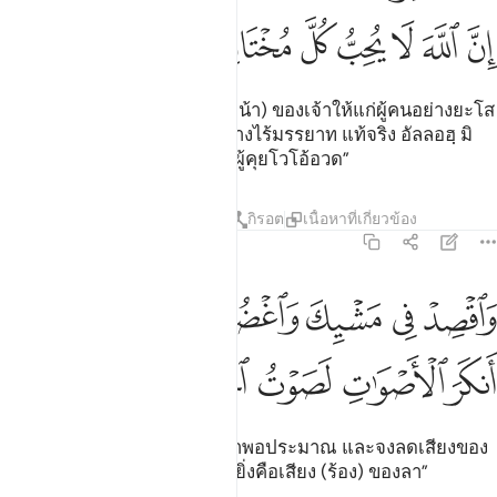
ﳐ
ﳑ
ﳒ
ﳓ
ﳔ
ﳕ
ﳖ
ﳗ
[18] “และเจ้าอย่าหันแก้ม (ใบหน้า) ของเจ้าให้แก่ผู้คนอย่างยะโส
และอย่าเดินไปตามแผ่นดินอย่างไร้มรรยาท แท้จริง อัลลอฮฺ มิ
ทรงชอบทุกผู้หยิ่งจองหอง และผู้คุยโวโอ้อวด”
ตัฟซีร
บทเรียน
ภาพสะท้อน
กิรอต
เนื้อหาที่เกี่ยวข้อง
31:19
ﳘ
ﳙ
ﳚ
ﳛ
ﳜ
ﳝﳞ
ﳟ
اقصد في مشيك واغضض من صوتك ان انكر الاصوات لصوت الحمير ١٩
َٱقْصِدْ فِى مَشْيِكَ وَٱغْضُضْ مِن صَوْتِكَ ۚ إِنَّ أَنكَرَ ٱلْأَصْوَٰتِ لَصَوْتُ ٱلْحَم
ﳠ
ﳡ
ﳢ
ﳣ
ﳤ
[19] “และเจ้าจงก้าวเท้าของเจ้าพอประมาณ และจงลดเสียงของ
เจ้าลง แท้จริง เสียงที่น่าเกลียดยิ่งคือเสียง (ร้อง) ของลา”