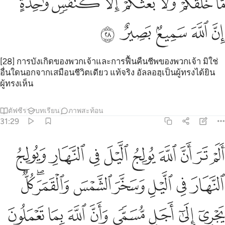
ﳙ
ﳚ
ﳛ
ﳜ
ﳝ
ﳞ
ﳟﳠ
َّا خَلْقُكُمْ وَلَا بَعْثُكُمْ إِلَّا كَنَفْسٍۢ وَٰحِدَةٍ ۗ إِنَّ ٱللَّهَ سَمِيعٌۢ بَصِيرٌ ٢٨
ﳡ
ﳢ
ﳣ
ﳤ
ﳥ
[28] การบังเกิดของพวกเจ้าและการฟื้นคืนชีพของพวกเจ้า มิใช่
อื่นใดนอกจากเสมือนชีวิตเดียว แท้จริง อัลลอฮฺเป็นผู้ทรงได้ยิน
ผู้ทรงเห็น
ตัฟซีร
บทเรียน
ภาพสะท้อน
31:29
ﱁ
ﱂ
ﱃ
ﱄ
ﱅ
ﱆ
ﱇ
ﱈ
ﱉ
لم تر ان الله يولج الليل في النهار ويولج النهار في الليل وسخر الشمس
َلَمْ تَرَ أَنَّ ٱللَّهَ يُولِجُ ٱلَّيْلَ فِى ٱلنَّهَارِ وَيُولِجُ ٱلنَّهَارَ فِى ٱلَّيْلِ وَسَخَّ
ﱊ
ﱋ
ﱌ
ﱍ
ﱎ
ﱏﱐ
ﱑ
ﱒ
ﱓ
ﱔ
ﱕ
ﱖ
ﱗ
ﱘ
ﱙ