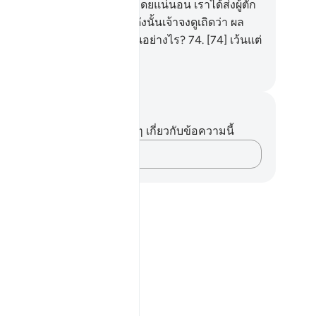
กเขาได้หลงผิด
72
.
[72] และโดยแน่นอน เราได้ส่งผู้ตัก
ือนไปในหมู่พวกเขา
73
.
[73] ดังนั้นเจ้าจงดูเถิดว่า ผล
ดท้ายของพวกที่ถูกเตือนนั้นเป็นอย่างไร?
74
.
[74] เว้นแต่
บ่าวของอัลลอฮฺผู้ซื่อสัตย์
ciety of Institutes and Universities
นทึกและข้อคิด
ไม่มีบันทึกหรือข้อคิดเห็นใดๆ เกี่ยวกับข้อความนี้
บันทึกความคิดของคุณ…