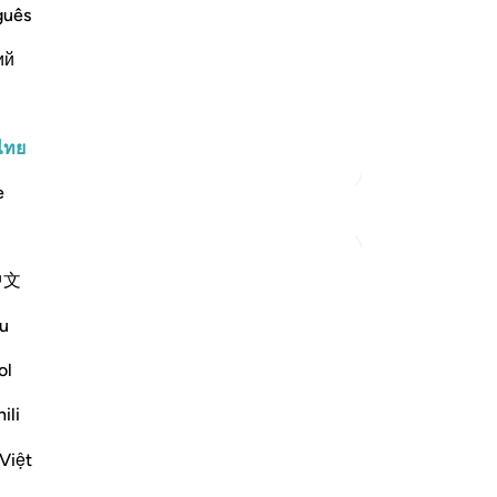
 of the delights of Paradise with its
พว
guês
entertainment, or
เต
ий
สุ
aning here is a specific kind of tree
ปวง
-
So
ไทย
ตัฟซีร์เพิ่มเติม
บั
e
คุณ
中文
u
ps://youtu.be/QfLocv0sPnI
)
ol
ili
: once believers realize that such
Việt
มเติม