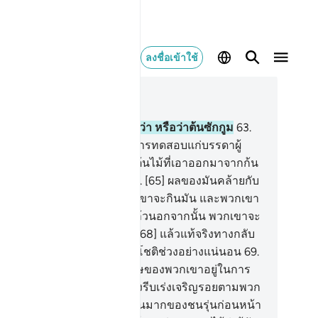
ลงชื่อเข้าใช้
านในบริบท
37, หน้าหนังสือ 448, จุซ 23
.
[62] นั่นเป็นการต้อนรับที่ดีกว่า หรือว่าต้นซักกูม
63
.
3] แท้จริง เราได้จัดทำไว้เป็นการทดสอบแก่บรรดาผู้
รรม
64
.
[64] แท้จริง มันเป็นต้นไม้ที่เอาออกมาจากก้น
งของนรกที่มีไฟลุกโชติช่วง
65
.
[65] ผลของมันคล้ายกับ
วของชัยฏอน
66
.
[6] แล้วพวกเขาจะกินมัน และพวกเขา
ติมมันให้เต็มท้อง
67
.
[67] แล้วนอกจากนั้น พวกเขาจะ
น้ำดื่มที่ผสมจากน้ำเดือด
68
.
[68] แล้วแท้จริงทางกลับ
งพวกเขานั้นย่อมไปสู่ไฟที่ลุกโชติช่วงอย่างแน่นอน
69
.
9] แท้จริงพวกเขาพบบรรพบุรุษของพวกเขาอยู่ในการ
งผิด
70
.
[70] แล้วพวกเขาก็ยังรีบเร่งเจริญรอยตามพวก
า
71
.
[71] และโดยแน่นอน ส่วนมากของชนรุ่นก่อนหน้า