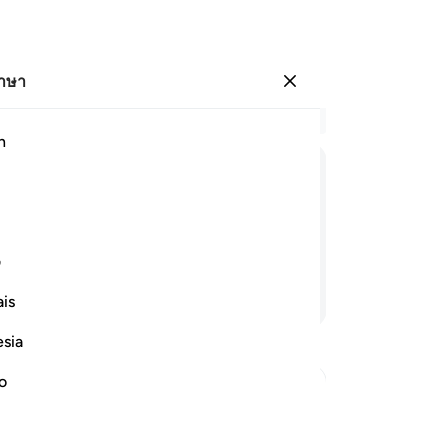
ภาษา
ลงชื่อเข้าใช้
อ่
h
บท 
62
ﱼ
ﱽ
ﱾ
ﱿ
ﲀ
ﲁ
ﲂ
[6
อธ
บึ้
ف
หั
อ่านต่อ
is
จะเ
ได้
esia
ขอ
[6
no
หล
เข