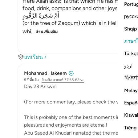
Here Allah asks: `Is that which He has mentioned
Portu
food, drink, companions and other joys better 
أَمْ شَجَرَةُ الزَّقُّومِ
русск
(or the tree of Zaqqum) which is in Hell' The me
Shqip
whi
…
อ่านเพิ่มเติม
ภาษา
Türkç
บทเรียน
اردو
Mohannad Hakeem
简体
5 ปีที่แล้ว
·
อ้างอิง
อายะห์ 37:58-62
Day 23 Answer
Melay
(For more commentary, please check the video:
htt
Españ
Kiswah
This is probably one of the best moments in paradise
pleasures and enjoyments are eternal!
Tiếng 
Abu Saeed Al Khudari narrated that the mes...
ดูเพิ่