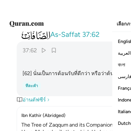
เลือก
037
اذالك خير نزلا ام شجرة الزقوم ٦٢
As-Saffat
37:62
Englis
37:62
العربية
বাংলা
[62] นั่นเป็นการต้อนรับที่ดีกว่า หรือว่าต้นซักกูม
ارسی
ทีละคำ
França
อ่านตัฟซีร์
Indon
Italia
Ibn Kathir (Abridged)
Dutch
The Tree of Zaqqum and its Companions