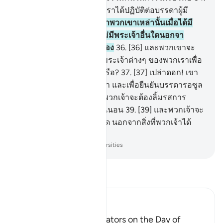
[34] แท้จริงเช่นนั้นแหละ เราได้ปฏิบัติต่อบรรดาผู้มี
ความผิด
35
.
[35] เพราะว่าพวกเขาเหล่านั้นเมื่อได้มี
การกล่าวแก่พวกเขาว่า ไม่มีพระเจ้าอื่นใดนอกจา
กอัลลอฮฺ พวกเขาก็หยิ่งผยอง
36
.
[36] และพวกเขาจะ
กล่าวว่า จะให้เราทอดทิ้งพระเจ้าต่างๆ ของพวกเราเพื่อ
นักกวีบ้า คนหนึ่งกระนั้นหรือ?
37
.
[37] เปล่าดอก! เขา
(มุฮัมมัด) ได้นำสัจธรรมมา และเพื่อยืนยันบรรดารอซูล
ต่างหาก
38
.
[38] แท้จริง พวกเจ้าจะต้องลิ้มรสการ
ลงโทษอันเจ็บปวดอย่างแน่นอน
39
.
[39] และพวกเจ้าจะ
ไม่ได้รับการตอบแทนอื่นใด นอกจากสิ่งที่พวกเจ้าได้
กระทำเอาไว้
-
Society of Institutes and Universities
อ่านตัฟซีร์
Ibn Kathir (Abridged)
The arguing of the Idolators on the Day of