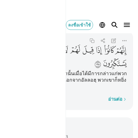
انهم كانوا اذا قيل لهم لا 
ลงชื่อเข้าใช้
As-Saffat
37:35
37:35
ﲂ
ﲃ
ﲄ
ﲅ
ﲆ
ﲇ
ﲈ
ﲉ
ﲊ
ﲋ
ﲌ
[35] เพราะว่าพวกเขาเหล่านั้นเมื่อได้มีการกล่าวแก่พวก
เขาว่า ไม่มีพระเจ้าอื่นใดนอกจากอัลลอฮฺ พวกเขาก็หยิ่ง
ผยอง
ทีละคำ
อ่านต่อ
อ่านในบริบท
บท 37, หน้าหนังสือ 447, จุซ 23