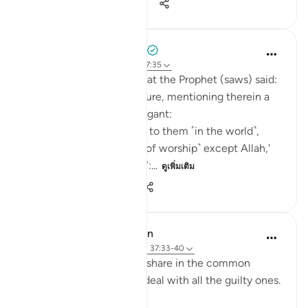
53
7
1,087
Prophetic Commentary
8 ปีที่แล้ว
·
อ้างอิง
อายะห์ 48:26, 37:35
Abu Hurayrah narrates that the Prophet (saws) said:
'Allah revealed His scripture, mentioning therein a
people who became arrogant:
For whenever it was said to them ˹in the world˺,
'There is no god ˹worthy of worship˺ except Allah,'
they acted arrogantly [37:...
ดูเพิ่มเติม
2
0
153
In the Shade of the Quran
31 สัปดาห์ที่ผ่านมา
·
อ้างอิง
อายะห์ 37:33-40
On that day, they all will share in the common
suffering. Thus shall We deal with all the guilty ones.
(Verses 33-34)