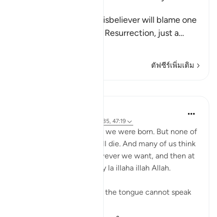
Resurrection
Allah tells us that the disbeliever will blame one
another in the arena of Resurrection, just a
…
อ่านเพิ่มเติม
ตัฟซีร์เพิ่มเติม
บทเรียน
Yasmin Mogahed
5 ปีที่แล้ว
·
อ้างอิง
อายะห์ 3:18, 37:35, 47:19
You and I know what day we were born. But none of
us know what day we will die. And many of us think
we can live our lives however we want, and then at
the time of death just say la illaha illah Allah.
But at the time of death, the tongue cannot speak
—except ...
ดูเพิ่มเติม