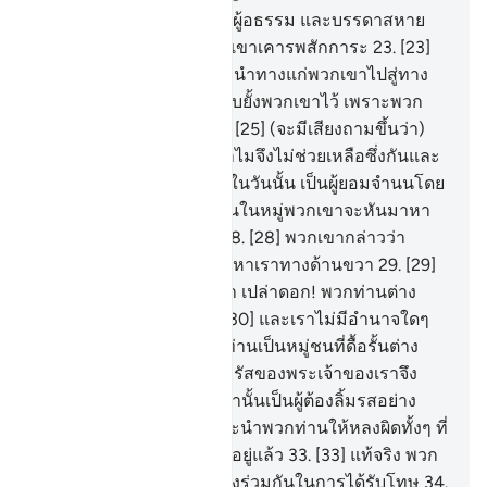
22
.
[22] จงรวบรวมบรรดาผู้อธรรม และบรรดาสหาย
ของพวกเขา และสิ่งที่พวกเขาเคารพสักการะ
23
.
[23]
อื่นจากอัลลอฮฺ แล้วจงแนะนำทางแก่พวกเขาไปสู่ทาง
แห่งนรก
24
.
[24] และจงยับยั้งพวกเขาไว้ เพราะพวก
เขาจะต้องถูกสอบสวน
25
.
[25] (จะมีเสียงถามขึ้นว่า)
เกิดอะไรขึ้นแก่พวกเจ้า ทำไมจึงไม่ช่วยเหลือซึ่งกันและ
กัน
26
.
[26] แต่ว่าพวกเขาในวันนั้น เป็นผู้ยอมจำนนโดย
สิ้นเชิง
27
.
[27] และบางคนในหมู่พวกเขาจะหันมาหา
กัน ไต่ถามซึ่งกันและกัน
28
.
[28] พวกเขากล่าวว่า
แท้จริงพวกท่านเคยเข้ามาหาเราทางด้านขวา
29
.
[29]
พวกเขา (หัวหน้า) กล่าวว่า เปล่าดอก! พวกท่านต่าง
หากที่ไม่ยอมศรัทธา
30
.
[30] และเราไม่มีอำนาจใดๆ
เหนือพวกท่าน แต่ว่าพวกท่านเป็นหมู่ชนที่ดื้อรั้นต่าง
หาก
31
.
[31] ดังนั้น พระดำรัสของพระเจ้าของเราจึง
คู่ควรแก่เราแล้ว แท้จริงเรานั้นเป็นผู้ต้องลิ้มรสอย่าง
แน่นอน
32
.
[32] เราได้แนะนำพวกท่านให้หลงผิดทั้งๆ ที่
ความจริงพวกเราก็หลงผิดอยู่แล้ว
33
.
[33] แท้จริง พวก
เขาในวันนั้นย่อมมีส่วนแบ่งร่วมกันในการได้รับโทษ
34
.