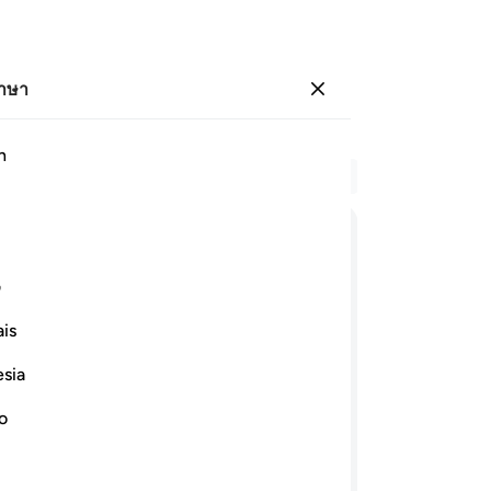
ภาษา
ลงชื่อเข้าใช้
h
อ่
บท 
43
ﱸ
ﱹ
ﱺ
ﱻ
ﱼ
จาก
ف
ปร
ﲂ
ﲃ
ﲄ
ﲅ
ﲆ
เป
is
44
esia
ตะ
ขา เนื่องด้วยน้ำมือของพวกเขาที่ได้
ปร
ระเจ้าของเรา เหตุใดพระองค์จึงไม่ส่งร่อ
no
ามโองการทั้งหลายของพระองค์ท่านและเรา
ได
พว
สา