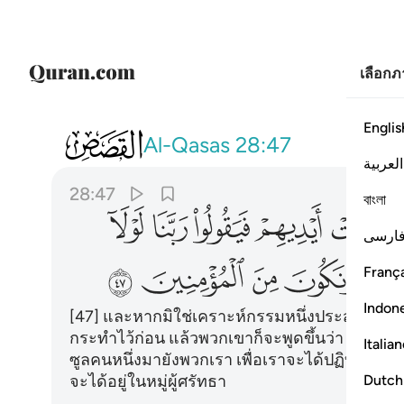
เลือก
Switch Quran.com to
English
ดำเนินการต่อใน ภาษาไทย
Englis
028
ولولا ان تصيبهم مصيبة بما قدمت ايديهم 
Al-Qasas
28:47
العربية
28:47
বাংলা
ﱽ
ﱾ
ﱿ
ﲀ
ﲁ
ارسی
ﲇ
ﲈ
ﲉ
ﲊ
França
Indon
[47] และหากมิใช่เคราะห์กรรมหนึ่งประสบแก่พวกเ
กระทำไว้ก่อน แล้วพวกเขาก็จะพูดขึ้นว่า ข้าแต่พ
Italia
ซูลคนหนึ่งมายังพวกเรา เพื่อเราจะได้ปฏิบัติต
Dutch
จะได้อยู่ในหมู่ผู้ศรัทธา