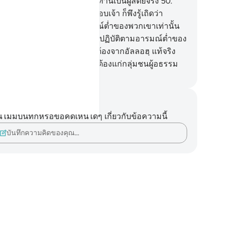
จะได้ปฏิบัติตามมัน หากพวกท่านเป็นผู้สัตย์จริง
50
.
0] หากพวกเขาไม่ยอมสนองตอบเจ้า ก็พึงรู้เถิดว่า
้จริงพวกเขาปฏิบัติตามอารมณ์ต่ำของพวกเขาเท่านั้น
ะผู้ใดเล่าจะหลงผิดยิ่งไปกว่าผู้ปฏิบัติตามอารมณ์ต่ำของ
า โดยปราศจากแนวทางที่ถูกต้องจากอัลลอฮฺ แท้จริง
ลลอฮฺจะไม่ทรงชี้แนะทางที่ถูกต้องแก่กลุ่มชนผู้อธรรม
ciety of Institutes and Universities
นทึกและข้อคิด
ไม่มีบันทึกหรือข้อคิดเห็นใดๆ เกี่ยวกับข้อความนี้
บันทึกความคิดของคุณ…