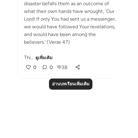
disaster befalls them as an outcome of
what their own hands have wrought, 'Our
Lord! If only You had sent us a messenger,
we would have followed Your revelations,
and would have been among the
believers.' (Verse 47)
Thi...
ดูเพิ่มเติม
0
0
38
อ่านบทเรียนเพิ่มเติม
Notes