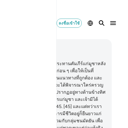
ลงชื่อเข้าใช้
านในบริบท
28, หน้าหนังสือ 391, จุซ 20
.
[43] และโดยแน่นอนเราได้ประทานคัมภีร์แก่มูซาหลัง
ที่เราได้ทำลายชนชาติในรุ่นก่อน ๆ เพื่อให้เป็นที่
ะจักษ์แจ้งแก่ปวงมนุษย์และเป็นแนวทางที่ถูกต้อง และ
็นความเมตตา เพื่อว่าพวกเขาจะได้พิจารณาใคร่ครวญ
.
[44] และเจ้า (มุฮัมมัด) มิได้ปรากฏอยู่ทางด้านข้างทิศ
วันตก เมื่อเราได้กำหนดกิจการแก่มูซา และเจ้ามิได้
ากฏอยู่ในหมู่ผู้ร่วมเป็นพยาน
45
.
[45] และแต่ทว่าเรา
้บังเกิดอีกหลายศตวรรษ แล้วการมีชีวิตอยู่ก็ยืนยาวแก่
กเขา และเจ้ามิได้ปรากฏอยู่ร่วมกับกลุ่มชนมัดยัน เพื่อ
ธยายโองการทั้งหลายของเราแก่พวกเขาแต่ว่าแท้จริง