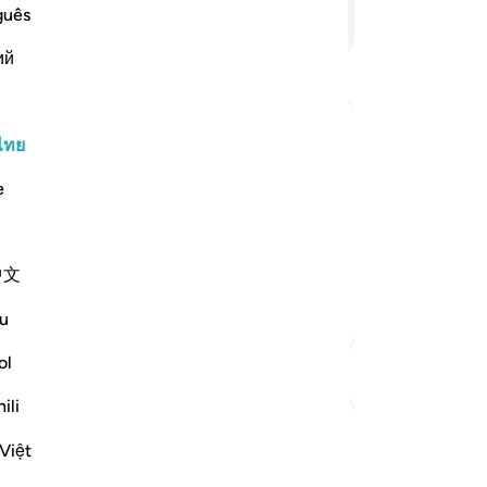
guês
อ่านต่อ
เรา
ปร
ий
แต
ตัก
ก่
ไทย
หา
e
ﷺ, whereby he told
น้
ขึ้
out them as if he were hearing and
คน
te man who could not read books, and he
หล
中文
[4
u
ตัฟซีร์เพิ่มเติม
กล่
เล
ol
การสะท้อน
ก่
ili
สนั
Hana Alasry
[49
Việt
6 ปีที่แล้ว
·
อ้างอิง
อายะห์ 57:16, 28:43-48
เล่
I'm automatically reminded of the