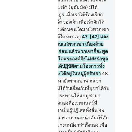
เป็นผู้ส่ง (เจ้ามา)
46
.
[46] และเจ้า (มุฮัมมัด) มิได้
ากฏอยู่ทางด้านข้างของภูเขาฎูร เมื่อเราได้ร้องเรียก
่มันเป็นความเมตตาจากพระเจ้าของเจ้า เพื่อเจ้าจักได้
เตือนกลุ่มชนหนึ่ง ที่มิได้มีผู้ตักเตือนคนใดมายังพวกเขา
อนหน้าเจ้า เพื่อว่าพวกเขาจะได้ใคร่ครวญ
47
.
[47] และ
กมิใช่เคราะห์กรรมหนึ่งประสบแก่พวกเขา เนื่องด้วย
ำมือของพวกเขาที่ได้กระทำไว้ก่อน แล้วพวกเขาก็จะพูด
นว่า ข้าแต่พระเจ้าของเรา เหตุใดพระองค์จึงไม่ส่งร่อซูล
หนึ่งมายังพวกเรา เพื่อเราจะได้ปฏิบัติตามโองการทั้ง
ายของพระองค์ท่านและเราจะได้อยู่ในหมู่ผู้ศรัทธา
48
.
8] ครั้นเมื่อสัจธรรมจากเราได้มายังพวกเขาพวกเขา
าวว่า ทำไมเขา (มุฮัมมัด) จึงมิได้รับเยี่ยงกับที่มูซาได้รับ
่าก็พวกเขามิได้ปฏิเสธสิ่งที่ถูกประทานให้แก่มูซามา
อนดอกหรือพวกเขากล่าวว่า ทั้งสองคือเวทมนตร์ที่
บสนุนซึ่งกันและกัน และว่า เราเป็นผู้ปฏิเสธทั้งสิ้น
49
.
] จงกล่าวเถิด (มุฮัมมัด) ดังนั้น พวกท่านจงนำคัมภีร์สัก
มหนึ่งจากอัลลอฮฺ ที่ถูกต้องเหมาะสมยิ่งกว่าทั้งสอง เพื่อ