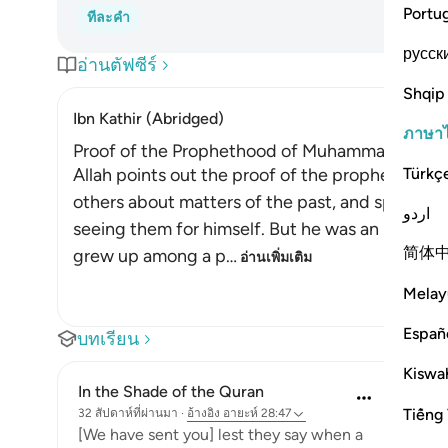
Portu
ทีละคำ
русск
อ่านตัฟซีร์
Shqip
Ibn Kathir (Abridged)
ภาษา
Proof of the Prophethood of Muhammad ﷺ
Türkç
Allah points out the proof of the prophethood of Muhammad 
others about matters of the past, and spoke ab
اردو
seeing them for himself. But he was an illitera
简体
grew up among a p
…
อ่านเพิ่มเติม
Melay
Españ
บทเรียน
Kiswah
In the Shade of the Quran
Tiếng 
32 สัปดาห์ที่ผ่านมา
·
อ้างอิง
อายะห์ 28:47
[We have sent you] lest they say when a