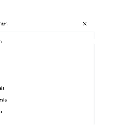
ภาษา
ลงชื่อเข้าใช้
อ่
h
บท 
29
ﱳ
ﱴ
ﱵﱶ
ﱷ
ﱸ
ﱹ
ทา
ข้า
ﱿﲀ
ﲁ
ﲂ
ﲃ
ﲄﲅ
ก่
ف
มี
is
จำเ
ื่อนไหวคล้ายกับงู เขาก็ผินหลังกลับและ
พร
่าหวาดกลัว แท้จริงเจ้าอยู่ในหมู่ผู้
esia
เม
ไม
no
อ่านต่อ
หวา
มื