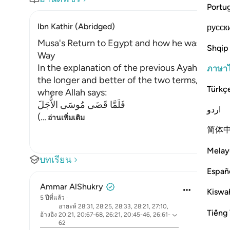
Portu
Ibn Kathir (Abridged)
русск
Musa's Return to Egypt and how he was honored
Shqip
Way
In the explanation of the previous Ayah, we h
ภาษา
the longer and better of the two terms, which
Türkç
where Allah says:
فَلَمَّا قَضَى مُوسَى الاٌّجَلَ
اردو
(
…
อ่านเพิ่มเติม
简体
Melay
บทเรียน
Españ
Ammar AlShukry
Kiswah
5 ปีที่แล้ว
·
อายะห์ 28:31, 28:25, 28:33, 28:21, 27:10,
Tiếng 
อ้างอิง
20:21, 20:67-68, 26:21, 20:45-46, 26:61-
62