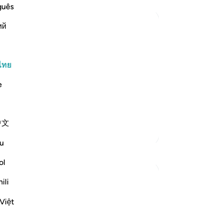
ปร
guês
คล
ий
พร
แท้
 with the Mission and Miracles on the
กล
ave already seen that Musa completed
ได
ไทย
 may also be understood from the Ayah
เข
e
คื
ได้
เข
中文
ว่
ตัฟซีร์เพิ่มเติม
เร
u
ให้
การสะท้อน
สอ
ol
ตาม
Ali Ali
ili
-
So
32 สัปดาห์ที่ผ่านมา
·
อ้างอิง
อายะห์ 28:31, 20:19
Bismillāh.
Việt
บั