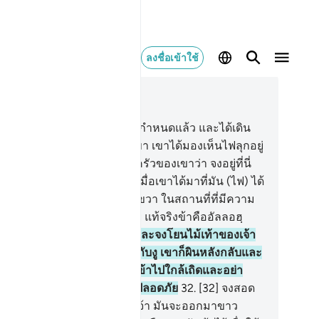
ลงชื่อเข้าใช้
านในบริบท
28, หน้าหนังสือ 389, จุซ 20
.
[29] ครั้นเมื่อมูซาปฏิบัติครบกำหนดแล้ว และได้เดิน
งไปพร้อมกับครอบครัวของเขา เขาได้มองเห็นไฟลุกอยู่
งภูเขาฏูร เขาจึงพูดกับครอบครัวของเขาว่า จงอยู่ที่นี่
อน แท้จริงฉันเห็นไฟ
30
.
[30] เมื่อเขาได้มาที่มัน (ไฟ) ได้
เสียงเรียกจากริมที่ลุ่มทางด้านขวา ในสถานที่ที่มีความ
ริญ ณ ที่ต้นไม้ ว่า โอ้มูซาเอ๋ย แท้จริงข้าคืออัลลอฮฺ
ะเจ้าแห่งสากลโลก
31
.
[31] และจงโยนไม้เท้าของเจ้า
ื่อเขาเห็นมันเคลื่อนไหวคล้ายกับงู เขาก็ผินหลังกลับและ
่กลับมามองอีกโอ้มูซาเอ๋ยจงเข้าไปใกล้เถิดและอย่า
ดกลัว แท้จริงเจ้าอยู่ในหมู่ผู้ปลอดภัย
32
.
[32] จงสอด
อของเจ้าเข้าไปในอกเสื้อของเจ้า มันจะออกมาขาว