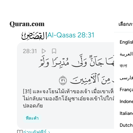
เลือก
028
وان الق عصاك فلما راها تهتز كانها جان
Al-Qasas
28:31
Englis
28:31
العربية
ﱺ
ﱻ
ﱼ
ﱽ
ﱾ
বাংলা
ﲆ
ﲇ
ﲈ
ﲉ
ارسی
França
[31] และจงโยนไม้เท้าของเจ้า เมื่อเขาเห็นมันเคล
ไม่กลับมามองอีกโอ้มูซาเอ๋ยจงเข้าไปใกล้เถิดและอย
Indon
ปลอดภัย
Italia
ทีละคำ
Dutch
อ่านตัฟซีร์