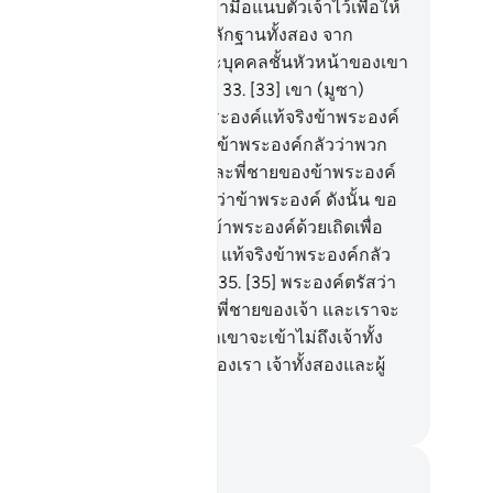
าศจากอันตรายใด ๆ และจงเอามือแนบตัวเจ้าไว้เพื่อให้
ายความตกใจ ดังนั้นนั่นคือหลักฐานทั้งสอง จาก
ะเจ้าของเจ้าไปยังฟิรเอานฺและบุคคลชั้นหัวหน้าของเขา
จริงพวกเขาเป็นหมู่ชนผู้ฝ่าฝืน
33
.
[33] เขา (มูซา)
่าวว่า ข้าแต่พระเจ้าของข้าพระองค์แท้จริงข้าพระองค์
้ฆ่าคนหนึ่งจากพวกเขา ดังนั้นข้าพระองค์กลัวว่าพวก
าจะฆ่าข้าพระองค์
34
.
[34] และพี่ชายของข้าพระองค์
อฮารูน เขาพูดจาคล่องแคล่วกว่าข้าพระองค์ ดังนั้น ขอ
โปรดส่งเขาเป็นผู้ช่วยร่วมกับข้าพระองค์ด้วยเถิดเพื่อ
าจะได้ยืนยันให้แก่ข้าพระองค์ แท้จริงข้าพระองค์กลัว
าพวกเขาจะปฏิเสธข้าพระองค์
35
.
[35] พระองค์ตรัสว่า
าจะให้เจ้ามีความเข้มแข็งด้วยพี่ชายของเจ้า และเราจะ
เจ้าทั้งสองมีอำนาจ ดังนั้นพวกเขาจะเข้าไม่ถึงเจ้าทั้ง
งดอกเพราะสัญญาณต่าง ๆ ของเรา เจ้าทั้งสองและผู้
เจ้าทั้งสองเป็นผู้ชนะ
ciety of Institutes and Universities
นทึกและข้อคิด