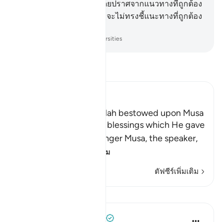
ตามอารมณ์ต่ำของเขา โดยปราศจากแนวทางที่ถูกต้อง
จากอัลลอฮฺ แท้จริงอัลลอฮฺจะไม่ทรงชี้แนะทางที่ถูกต้อง
แก่กลุ่มชนผู้อธรรม
-
Society of Institutes and Universities
อ่านตัฟซีร์
Ibn Kathir (Abridged)
The Blessings which Allah bestowed upon Musa
Allah tells us about the blessings which He gave
His servant and Messenger Musa, the speaker,
may the best
…
อ่านเพิ่มเติม
ตัฟซีร์เพิ่มเติม
บทเรียน
Prophetic Commentary