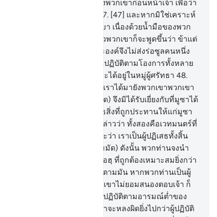
มิได้มีผู้ตักเตือนคนใดมายังพวกเขาก่อนหน้าเจ้า เพื่อว่า
พวกเขาจะได้ใคร่ครวญ
47
.
[47] และหากมิใช่เคราะห์
กรรมหนึ่งประสบแก่พวกเขา เนื่องด้วยน้ำมือของพวก
เขาที่ได้กระทำไว้ก่อน แล้วพวกเขาก็จะพูดขึ้นว่า ข้าแต่
พระเจ้าของเรา เหตุใดพระองค์จึงไม่ส่งร่อซูลคนหนึ่ง
มายังพวกเรา เพื่อเราจะได้ปฏิบัติตามโองการทั้งหลาย
ของพระองค์ท่านและเราจะได้อยู่ในหมู่ผู้ศรัทธา
48
.
[48] ครั้นเมื่อสัจธรรมจากเราได้มายังพวกเขาพวกเขา
กล่าวว่า ทำไมเขา (มุฮัมมัด) จึงมิได้รับเยี่ยงกับที่มูซาได้
รับเล่าก็พวกเขามิได้ปฏิเสธสิ่งที่ถูกประทานให้แก่มูซา
มาก่อนดอกหรือพวกเขากล่าวว่า ทั้งสองคือเวทมนตร์ที่
สนับสนุนซึ่งกันและกัน และว่า เราเป็นผู้ปฏิเสธทั้งสิ้น
49
.
[49] จงกล่าวเถิด (มุฮัมมัด) ดังนั้น พวกท่านจงนำ
คัมภีร์สักเล่มหนึ่งจากอัลลอฮฺ ที่ถูกต้องเหมาะสมยิ่งกว่า
ทั้งสอง เพื่อฉันจะได้ปฏิบัติตามมัน หากพวกท่านเป็นผู้
สัตย์จริง
50
.
[50] หากพวกเขาไม่ยอมสนองตอบเจ้า ก็
พึงรู้เถิดว่า แท้จริงพวกเขาปฏิบัติตามอารมณ์ต่ำของ
พวกเขาเท่านั้น และผู้ใดเล่าจะหลงผิดยิ่งไปกว่าผู้ปฏิบัติ