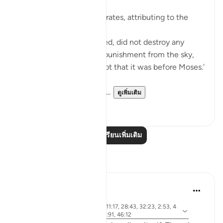
8 ปีที่แล้ว
·
อ้างอิง
อายะห์ 28:43
Abu Sa‘eed al-Khudri narrates, attributing to the
Prophet (saws):
'Allah, Blessed and Exalted, did not destroy any
nation with any form of punishment from the sky,
nor from the earth, except that it was before Moses.'
Then he recited:
And We gave Moses the ...
ดูเพิ่มเติม
0
0
อ่านบทเรียนเพิ่มเติม
การสะท้อน
Khalid Bashir
6 ปีที่แล้ว
·
อายะห์ 37:117, 7:145, 5:46, 11:17, 28:43, 32:23, 2:53, 4
อ้างอิง
0:53-54, 6:154, 5:43-44, 6:91, 46:12