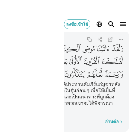
ولقد اتينا موسى الكتاب
ลงชื่อเข้าใช้
Al-Qasas
28:43
28:43
ﲳ
ﲴ
ﲵ
ﲶ
ﲷ
ﲸ
ﲹ
ﲺ
ﲻ
ﲼ
ﲽ
ﲾ
ﲿ
ﳀ
ﳁ
ﳂ
ﳃ
[43] และโดยแน่นอนเราได้ประทานคัมภีร์แก่มูซาหลัง
จากที่เราได้ทำลายชนชาติในรุ่นก่อน ๆ เพื่อให้เป็นที่
ประจักษ์แจ้งแก่ปวงมนุษย์และเป็นแนวทางที่ถูกต้อง
และเป็นความเมตตา เพื่อว่าพวกเขาจะได้พิจารณา
ใคร่ครวญ
ทีละคำ
อ่านต่อ