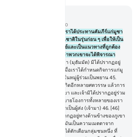
อ่านในบริบท
บท 28, หน้าหนังสือ 390, จุซ 20
43
.
[43] และโดยแน่นอนเราได้ประทานคัมภีร์แก่มูซา
หลังจากที่เราได้ทำลายชนชาติในรุ่นก่อน ๆ เพื่อให้เป็น
ที่ประจักษ์แจ้งแก่ปวงมนุษย์และเป็นแนวทางที่ถูกต้อง
และเป็นความเมตตา เพื่อว่าพวกเขาจะได้พิจารณา
ใคร่ครวญ
44
.
[44] และเจ้า (มุฮัมมัด) มิได้ปรากฏอยู่
ทางด้านข้างทิศตะวันตก เมื่อเราได้กำหนดกิจการแก่มู
ซา และเจ้ามิได้ปรากฏอยู่ในหมู่ผู้ร่วมเป็นพยาน
45
.
[45] และแต่ทว่าเราได้บังเกิดอีกหลายศตวรรษ แล้วการ
มีชีวิตอยู่ก็ยืนยาวแก่พวกเขา และเจ้ามิได้ปรากฏอยู่ร่วม
กับกลุ่มชนมัดยัน เพื่อสาธยายโองการทั้งหลายของเรา
แก่พวกเขาแต่ว่าแท้จริงเราเป็นผู้ส่ง (เจ้ามา)
46
.
[46]
และเจ้า (มุฮัมมัด) มิได้ปรากฏอยู่ทางด้านข้างของภูเขา
ฎูร เมื่อเราได้ร้องเรียก แต่มันเป็นความเมตตาจาก
พระเจ้าของเจ้า เพื่อเจ้าจักได้ตักเตือนกลุ่มชนหนึ่ง ที่