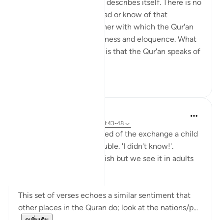
The Qur'an is a book that describes itself. There is no
other book that I have read or know of that
describes itself in a manner with which the Qur'an
speaks of its own uniqueness and eloquence. What
is even more remarkable is that the Qur'an speaks of
yet ano...
ดูเพิ่มเติม
6
0
Hana Alasry
6 ปีที่แล้ว
·
อ้างอิง
อายะห์ 57:16, 28:43-48
I'm automatically reminded of the exchange a child
has when they get in trouble. 'I didn't know!'.
Displacing blame is childish but we see it in adults
too.
This set of verses echoes a similar sentiment that
other places in the Quran do; look at the nations/p...