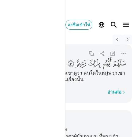
ลงชื่อเข้าใช้
Switch Quran.com to
English
سلهم ايهم بذالك زعيم ٤٠
Al-Qalam
68:40
68:40
ﳙ
ﳚ
ﳛ
ﳜ
ﳝ
[40] (มุฮัมมัด) จงถามพวกเขาดูว่า คนใดในหมู่พวกเขา
จะเป็นหัวหน้าในการตัดสินเรื่องนั้น
ทีละคำ
อ่านต่อ
อ่านในบริบท
บท 68, หน้าหนังสือ 565, จุซ 29
34
.
[34] แท้จริง สำหรับบรรดาผู้ยำเกรง ณ ที่พระเจ้า