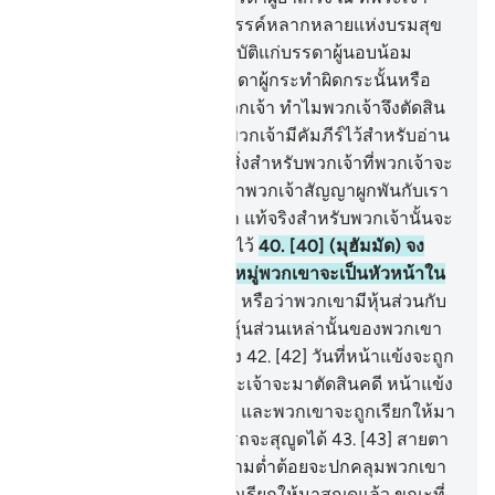
ของพวกเขานั้นคือสวนสวรรค์หลากหลายแห่งบรมสุข
35
.
[35] ดังนั้นจะให้เราปฏิบัติแก่บรรดาผู้นอบน้อม
เสมือนกับเราปฏิบัติแก่บรรดาผู้กระทำผิดกระนั้นหรือ
36
.
[36] เกิดอะไรขึ้นแด่พวกเจ้า ทำไมพวกเจ้าจึงตัดสิน
เช่นนั้น
37
.
[37] หรือว่าที่พวกเจ้ามีคัมภีร์ไว้สำหรับอ่าน
38
.
[38] ซึ่งในคัมภีร์นั้นมีสิ่งสำหรับพวกเจ้าที่พวกเจ้าจะ
เลือกเอาได้
39
.
[39] หรือว่าพวกเจ้าสัญญาผูกพันกับเรา
จนกระทั่งถึงวันกิยามะฮฺว่า แท้จริงสำหรับพวกเจ้านั้นจะ
ได้ตามที่พวกเจ้าตัดสินเอาไว้
40
.
[40] (มุฮัมมัด) จง
ถามพวกเขาดูว่า คนใดในหมู่พวกเขาจะเป็นหัวหน้าใน
การตัดสินเรื่องนั้น
41
.
[41] หรือว่าพวกเขามีหุ้นส่วนกับ
อัลลอฮฺก็จงให้พวกเขานำหุ้นส่วนเหล่านั้นของพวกเขา
มา ถ้าหากพวกเขาสัตย์จริง
42
.
[42] วันที่หน้าแข้งจะถูก
เลิกขึ้น (ในวันกิยามะฮฺ พระเจ้าจะมาตัดสินคดี หน้าแข้ง
ของพระองค์จะถูกเลิกขึ้น) และพวกเขาจะถูกเรียกให้มา
สุญูด แต่พวกเขาไม่สามารถจะสุญูดได้
43
.
[43] สายตา
ของพวกเขาจะละห้อย ความต่ำต้อยจะปกคลุมพวกเขา
และแน่นอนพวกเขาเคยถูกเรียกให้มาสุญูดแล้ว ขณะที่