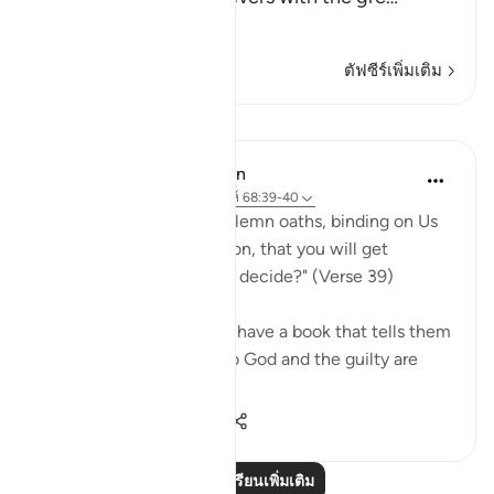
อ่านเพิ่มเติม
ตัฟซีร์เพิ่มเติม
บทเรียน
In the Shade of the Quran
32 สัปดาห์ที่ผ่านมา
·
อ้างอิง
อายะห์ 68:39-40
"Or have you received solemn oaths, binding on Us
till the Day of Resurrection, that you will get
whatever you yourselves decide?" (Verse 39)
If the unbelievers do not have a book that tells them
that those who submit to God and the guilty are
treated in the ...
ดูเพิ่มเติม
0
0
137
อ่านบทเรียนเพิ่มเติม