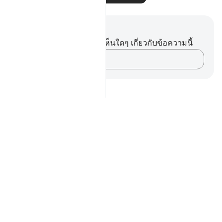
บันทึกและข้อคิด
คุณไม่มีบันทึกหรือข้อคิดเห็นใดๆ เกี่ยวกับข้อความนี้
บันทึกความคิดของคุณ…
Notes
placeholders
close