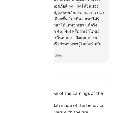
พวกเขายังอยู่ในสภาพที่ปลอดภัยดี
44
.
[44] ดังนั้นจง
ปล่อยให้ข้าเถิด สำหรับผู้ที่ปฏิเสธต่ออัลกุรอาน เราจะนำ
พวกเขาลงสู่ (การลงโทษ) ทีละขั้น โดยที่พวกเขาไม่รู้
45
.
[45] และข้าจะประวิงเวลาให้แก่พวกเขา แท้จริง
อุบายของข้านั้นแข็งแรงนัก
46
.
[46] หรือว่าเจ้าได้ขอ
ค่าตอบแทนจากพวกเขา ดังนั้นพวกเขาจึงแบกภาระ
หนักเพราะมีหนี้
47
.
[47] หรือว่าพวกเขารู้ในสิ่งเร้นลับ
แล้วพวกเขาก็บันทึกเอาไว้
-
Society of Institutes and Universities
อ่านตัฟซีร์
Ibn Kathir (Abridged)
A Parable of the Removal of the Earnings of the
Disbelievers
This is a parable that Allah made of the behavior
of the Quraysh disbelievers with the gre
…