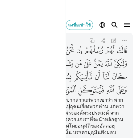
قالت لهم رسلهم ان ن
ลงชื่อเข้าใช้
Ibrahim
14:11
14:11
ﱁ
ﱂ
ﱃ
ﱄ
ﱅ
ﱆ
ﱇ
ﱈ
ﱉ
ﱊ
ﱋ
ﱌ
ﱍ
ﱎ
ﱏ
ﱐﱑ
ﱒ
ﱓ
ﱔ
ﱕ
ﱖ
ﱗ
ﱘ
ﱙ
ﱚﱛ
ﱜ
ﱝ
ﱞ
ﱟ
ﱠ
[11] บรรดารอซูลของพวกเขากล่าวแก่พวกเขาว่า พวก
เรามิใช่อื่นใด นอกจากเป็นปุถุชนเยี่ยงพวกท่าน แต่ทว่า
อัลลอฮฺทรงโปรดปรานผู้ที่พระองค์ทรงประสงค์ จาก
ปวงบ่าวของพระองค์ ไม่บังควรแก่เราที่จะนำหลักฐาน
มาแสดงแก่พวกท่าน เว้นแต่โดยอนุมัติของอัลลอฮฺ
เท่านั้น และแด่อัลลอฮฺเท่านั้น บรรดามุอฺมินพึงมอบ