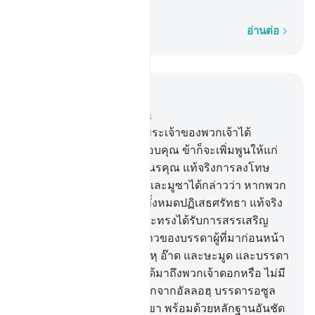
ความไว้วางใจเถิด
ทีละคำ
อ่านต่อ
อ่านในบริบท
บท 14, หน้าหนังสือ 257, จุซ 13
7
.
[7] และจงรำลึกขณะที่พระเจ้าของพวกเจ้าได้
ประกาศว่า หากพวกเจ้าขอบคุณ ข้าก็จะเพิ่มพูนให้แก่
พวกเจ้า และหากพวกเจ้าเนรคุณ แท้จริงการลงโทษ
ของข้านั้นสาหัสยิ่ง
8
.
[8] และมูซาได้กล่าวว่า หากพวก
ท่านและผู้ที่อยู่ในแผ่นดินทั้งหมดปฏิเสธศรัทธา แท้จริง
อัลลอฮฺนั้นทรงพอเพียง และทรงได้รับการสรรเสริญ
อย่างแน่นอน
9
.
[9] เรื่องราวของบรรดาผู้ที่มาก่อนหน้า
พวกเจ้า เช่นกลุ่มชนของนูหฺ อ๊าด และษะมูด และบรรดา
ผู้ที่มาหลังจากพวกเขา มิได้มาถึงพวกเจ้าดอกหรือ ไม่มี
ผู้ใดรู้เรื่องของพวกเขา นอกจากอัลลอฮฺ บรรดารอซูล
ของพวกเขาได้มายังพวกเขา พร้อมด้วยหลักฐานอันชัด