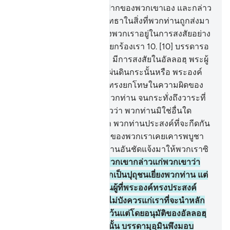
แจ้ง พวกเขาได้เอามือปิดปากของพวกเขาเอง และกล่าว
ว่า แท้จริงเราได้ปฏิเสธศรัทธาในสิ่งที่พวกท่านถูกส่งมา
(คืออัลกุรอาน) และแท้จริงพวกเราอยู่ในการสงสัยอย่าง
แน่นอนต่อสิ่งที่พวกท่านเรียกร้องเรา
10
.
[10] บรรดารอ
ซูลของพวกเขาได้กล่าวว่า มีการสงสัยในอัลลอฮฺ พระผู้
สร้างชั้นฟ้าทั้งหลายและแผ่นดินกระนั้นหรือ พระองค์
ทรงเรียกร้องพวกท่านเพื่อทรงยกโทษในความผิดของ
พวกท่านและทรงผ่อนผันพวกท่าน จนกระทั่งถึงวาระที่
ถูกกำหนดไว้ พวกเขากล่าวว่า พวกท่านมิใช่อื่นใด
นอกจากเป็นปุถุชนเยี่ยงเรา พวกท่านประสงค์ที่จะกีดกัน
พวกเราจากสิ่งที่บรรพบุรุษของพวกเราเคยเคารพบูชา
ดังนั้นพวกท่านจงนำหลักฐานอันชัดแจ้งมาให้พวกเราซิ
11
.
[11] บรรดารอซูลของพวกเขากล่าวแก่พวกเขาว่า
พวกเรามิใช่อื่นใด นอกจากเป็นปุถุชนเยี่ยงพวกท่าน แต่
ทว่าอัลลอฮฺทรงโปรดปรานผู้ที่พระองค์ทรงประสงค์
จากปวงบ่าวของพระองค์ ไม่บังควรแก่เราที่จะนำหลัก
ฐานมาแสดงแก่พวกท่าน เว้นแต่โดยอนุมัติของอัลลอฮฺ
เท่านั้น และแด่อัลลอฮฺเท่านั้น บรรดามุอฺมินพึงมอบ