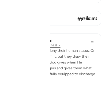
ดู Qiraat
บทกวีนี้มี 1 จุดเชื่อมต่อ
ดูจุดเชื่อมต่อ
บทเรียน
In the Shade of the Quran
31 สัปดาห์ที่ผ่านมา
·
อ้างอิง
อายะห์ 14:11
The messengers do not deny their human status. On
the contrary, they confirm it, but they draw their
attention to the favours God gives when He
chooses human messengers and gives them what
they need in order to be fully equipped to discharge
their great duty:
...
ดูเพิ่มเติม
0
0