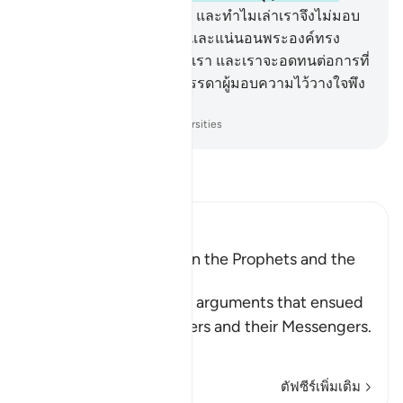
ความไว้วางใจเถิด
12
.
[12] และทำไมเล่าเราจึงไม่มอบ
ความไว้วางใจแด่อัลลอฮฺ และแน่นอนพระองค์ทรง
ชี้แนะแนวทางทั้งหลายแก่เรา และเราจะอดทนต่อการที่
พวกท่านทำร้ายเรา และบรรดาผู้มอบความไว้วางใจพึง
ไว้วางใจแด่อัลลอฮฺเท่านั้น
-
Society of Institutes and Universities
อ่านตัฟซีร์
Ibn Kathir (Abridged)
The Argument between the Prophets and the
Disbelievers
Allah narrates to us the arguments that ensued
between the disbelievers and their Messengers.
Wh
…
อ่านเพิ่มเติม
ตัฟซีร์เพิ่มเติม