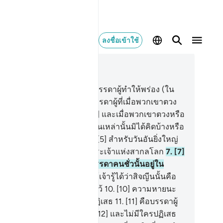
ลงชื่อเข้าใช้
านในบริบท
83, หน้าหนังสือ 588, จุซ 30
[1] ความหายนะจงประสบแด่บรรดาผู้ทำให้พร่อง (ใน
รตวงและการชั่ง)
2
.
[2] คือบรรดาผู้ที่เมื่อพวกเขาตวง
าจากคนอื่นก็ตวงเอาเต็ม
3
.
[3] และเมื่อพวกเขาตวงหรือ
งให้คนอื่นก็ทำให้ขาด
4
.
[4] ชนเหล่านั้นมิได้คิดบ้างหรือ
าพวกเขาจะถูกให้ฟื้นคืนชีพ
5
.
[5] สำหรับวันอันยิ่งใหญ่
[6] วันที่มนุษย์จะยืนต่อหน้าพระเจ้าแห่งสากลโลก
7
.
[7]
ช่เช่นนั้น แท้จริงบันทึกของบรรดาคนชั่วนั้นอยู่ใน
จญีน
8
.
[8] และอันใดเล่าทำให้เจ้ารู้ได้ว่าสิจญีนนั้นคือ
ไร
9
.
[9] คือบันทึกที่ถูกจารึกไว้
10
.
[10] ความหายนะ
วันนั้นจงประสบแด่บรรดาผู้ปฏิเสธ
11
.
[11] คือบรรดาผู้
ิเสธวันแห่งการตอบแทน
12
.
[12] และไม่มีใครปฏิเสธ