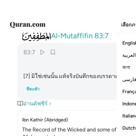
เลือก
083
كلا ان كتاب الفجار لفي سجين ٧
Al-Mutaffifin
83:7
Englis
83:7
العربية
বাংলা
[7] มิใช่เช่นนั้น แท้จริงบันทึกของบรรดาคนชั่วนั้
ارسی
ทีละคำ
França
อ่านตัฟซีร์
Indon
Italia
Ibn Kathir (Abridged)
Dutch
The Record of the Wicked and some of what 