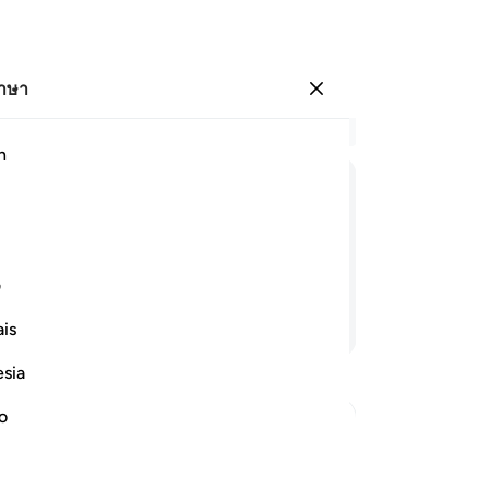
ภาษา
ลงชื่อเข้าใช้
อ่
h
บท 
1
.
ﱊ
ﱋ
ﱌ
ﱍ
ﱎ
ﱏ
ﱐ
กา
เอ
นอยู่ในสิจญีน
ชั่
ف
ว่
อ่านต่อ
is
6
.
มิใ
esia
สิ
อะ
no
ใน
happens to Them
ปฏ