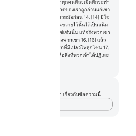
นแห่งการตอบแทนนั้น นอกจากทุกคนที่ละเมิดที่กระทำ
ามผิด
13
.
[13] เมื่อบรรดาอายาตของเราถูกอ่านแก่เขา
าจะกล่าวว่านี่คือนิยายเหลวไหวสมัยก่อน
14
.
[14] มิใช่
นนั้น แต่ว่าสิ่งที่พวกเขาได้ขวนขวายไว้นั้นได้เป็นสนิม
หัวใจของพวกเขา
15
.
[15] มิใช่เช่นนั้น แท้จริงพวกเขา
วันนั้นจะถูกกั้นจากพระเจ้าของพวกเขา
16
.
[16] แล้ว
้จริงพวกเขาจะเข้าไปอยู่ในนรกที่มีเปลวไฟลุกโซน
17
.
] แล้วจะมีเสียงกล่าวขึ้นว่า นี่คือสิ่งที่พวกเจ้าได้ปฏิเสธ
ไว้
ciety of Institutes and Universities
นทึกและข้อคิด
ไม่มีบันทึกหรือข้อคิดเห็นใดๆ เกี่ยวกับข้อความนี้
บันทึกความคิดของคุณ…