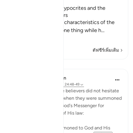
The Treachery of the Hypocrites and the
Attitude of the Believers
Allah tells us about the characteristics of the
hypocrites who show one thing while h
…
อ่านเพิ่มเติม
ตัฟซีร์เพิ่มเติม
บทเรียน
In the Shade of the Quran
31 สัปดาห์ที่ผ่านมา
·
อ้างอิง
อายะห์ 24:48-49
Those who claimed to be believers did not hesitate
to contradict that claim when they were summoned
to put their disputes to God's Messenger for
judgement on the basis of His law:
"Whenever they are summoned to God and His