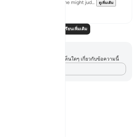
Messenger in order that he might jud...
ดูเพิ่มเติม
0
0
อ่านบทเรียนเพิ่มเติม
บันทึกและข้อคิด
คุณไม่มีบันทึกหรือข้อคิดเห็นใดๆ เกี่ยวกับข้อความนี้
บันทึกความคิดของคุณ…
Notes