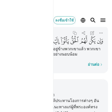
وان يكن لهم الحق ياتو
ลงชื่อเข้าใช้
An-Nur
24:49
24:49
ﲚ
ﲛ
ﲜ
ﲝ
ﲞ
ﲟ
ﲠ
ﲡ
[49] และหากว่าความจริงอยู่ข้างพวกเขาแล้ว พวกเขา
จะรีบมาหาเขา (มุฮัมมัด) อย่างนอบน้อม
ทีละคำ
อ่านต่อ
อ่านในบริบท
บท 24, หน้าหนังสือ 356, จุซ 18
46
.
[46] โดยแน่นอน เราได้ประทานโองการต่างๆ อัน
ชัดแจ้ง และอัลลอฮฺทรงชี้แนะทางแก่ผู้ที่พระองค์ทรง