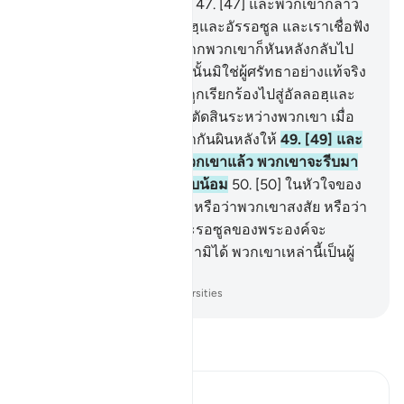
ประสงค์ยัง ทางที่เที่ยงตรง
47
.
[47] และพวกเขากล่าว
กันว่า เราศรัทธาต่ออัลลอฮฺและอัรรอซูล และเราเชื่อฟัง
ปฏิบัติตาม แล้วส่วนหนึ่งจากพวกเขาก็หันหลังกลับไป
หลังจากนั้น และพวกเหล่านั้นมิใช่ผู้ศรัทธาอย่างแท้จริง
48
.
[48] และเมื่อพวกเขาถูกเรียกร้องไปสู่อัลลอฮฺและ
รอซูลของพระองค์ เพื่อให้ตัดสินระหว่างพวกเขา เมื่อ
นั้นฝ่ายหนึ่งจากพวกเขาพากันผินหลังให้
49
.
[49] และ
หากว่าความจริงอยู่ข้างพวกเขาแล้ว พวกเขาจะรีบมา
หาเขา (มุฮัมมัด) อย่างนอบน้อม
50
.
[50] ในหัวใจของ
พวกเขามีโรคกระนั้นหรือ หรือว่าพวกเขาสงสัย หรือว่า
พวกเขากลัวว่าอัลลอฮฺและรอซูลของพระองค์จะ
ลำเอียงออกจากพวกเขา หามิได้ พวกเขาเหล่านี้เป็นผู้
อธรรมต่างหาก
-
Society of Institutes and Universities
อ่านตัฟซีร์
Ibn Kathir (Abridged)