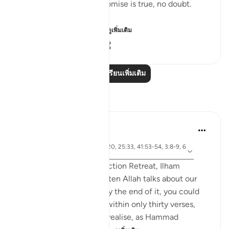
what they do. Yet the promise is true, no doubt.
"Most certainly, He en...
ดูเพิ่มเติม
0
0
57
อ่านบทเรียนเพิ่มเติม
การสะท้อน
Sirotum Daud
6 สัปดาห์ที่ผ่านมา
·
ซูเราะห์ 67 และ อายะห์ 25:20, 25:33, 41:53-54, 3:8-9, 6
อ้างอิง
7:19
In the most recent Reflection Retreat, Ilham
Aminpointed out how often Allah talks about our
sight in Surah Al-Mulk. By the end of it, you could
count around ten times within only thirty verses,
even more so when you realise, as Hammad