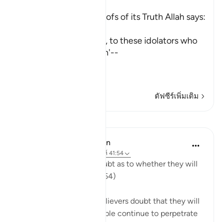
Ibn Kathir (Abridged)
The Qur'an and the Proofs of its Truth Allah says:
قُلْ
(Say) -- `O Muhammad, to these idolators who
disbelieve in the Qur'an'--
أَرَءَيْتُمْ إِن كَانَ
(T
…
อ่านเพิ่มเติม
ตัฟซีร์เพิ่มเติม
บทเรียน
In the Shade of the Quran
32 สัปดาห์ที่ผ่านมา
·
อ้างอิง
อายะห์ 41:54
"They are certainly in doubt as to whether they will
meet their Lord." (Verse 54)
It is because of the unbelievers doubt that they will
meet their Lord that people continue to perpetrate