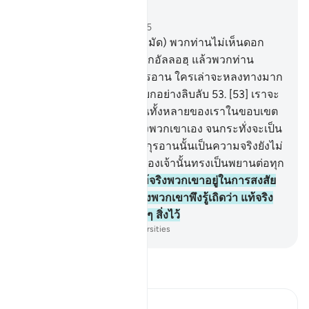
อ่านในบริบท
บท 41, หน้าหนังสือ 482, จุซ 25
52
.
[52] จงกล่าวเถิด (มุฮัมมัด) พวกท่านไม่เห็นดอก
หรือว่า ถ้าอัลกุรอานมาจากอัลลอฮฺ แล้วพวกท่าน
ปฏิเสธที่จะศรัทธาต่ออัลกุรอาน ใครเล่าจะหลงทางมาก
ไปกว่าผู้ที่อยู่ในการแตกแยกอย่างลิบลับ
53
.
[53] เราจะ
ให้พวกเขาได้เห็นสัญญาณทั้งหลายของเราในขอบเขต
อันไกลโพ้น และในตัวของพวกเขาเอง จนกระทั่งจะเป็น
ประจักษ์แก่พวกเขาว่า อัลกุรอานนั้นเป็นความจริงยังไม่
พอเพียงอีกหรือที่พระเจ้าของเจ้านั้นทรงเป็นพยานต่อทุก
สิ่ง
54
.
[54] พึงรู้เถิดว่า แท้จริงพวกเขาอยู่ในการสงสัย
เกี่ยวกับการพบพระเจ้าของพวกเขาพึงรู้เถิดว่า แท้จริง
พระองค์เป็นผู้ทรงล้อมทุก ๆ สิ่งไว้
-
Society of Institutes and Universities
อ่านตัฟซีร์