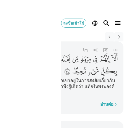
ลงชื่อเข้าใช้
Switch Quran.com to
English
الا انهم في مرية من 
Fussilat
41:54
41:54
ﳒ
ﳓ
ﳔ
ﳕ
ﳖ
ﳗ
ﳘﳙ
ﳚ
ﳛ
ﳜ
ﳝ
ﳞ
ﳟ
[54] พึงรู้เถิดว่า แท้จริงพวกเขาอยู่ในการสงสัยเกี่ยวกับ
การพบพระเจ้าของพวกเขาพึงรู้เถิดว่า แท้จริงพระองค์
เป็นผู้ทรงล้อมทุก ๆ สิ่งไว้
ทีละคำ
อ่านต่อ