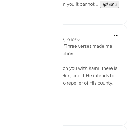
it is yours by destiny, from you it cannot ...
ดูเพิ่มเติม
47
2
Ammar AlShukry
4 ปีที่แล้ว
·
อ้างอิง
อายะห์ 11:6, 35:2, 10:107
Aamir ibn Abd Qays said, 'Three verses made me
independent of all of creation:
1. And if Allah should touch you with harm, there is
no remover of it except Him; and if He intends for
you good, then there is no repeller of His bounty.
(Yunus v 107)
2. Whateve...
ดูเพิ่มเติม
42
2