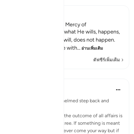
Ibn Kathir (Abridged)
None can withhold the Mercy of
Allah Allah tells us that what He wills, happens,
and what He does not will, does not happen.
None can give what He with
…
อ่านเพิ่มเติม
ตัฟซีร์เพิ่มเติม
บทเรียน
Waleed Basyouni
3 ปีที่แล้ว
·
อ้างอิง
อายะห์ 35:2
If you are getting overwhelmed step back and
remember this:
❝Go easy on yourself for the outcome of all affairs is
determined by God's decree. If something is meant
to go elsewhere, it will never come your way but if