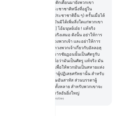
ขันของพวกเขาว่า หากมีผู้ตักเตือนมายังพวกเขา
แน่นอนพวกเขาก็จะเป็นประชาชาติหนึ่งที่อยู่ใน
แนวทางที่ถูกต้องยิ่ง (กว่าประชาชาติอื่น ๆ) ครั้นเมื่อได้
มีผู้ตักเตือนมายังพวกเขา มันมิได้เพิ่มสิ่งใดแก่พวกเขา
นอกจากการเตลิดหนี
5
.
[5] โอ้มนุษย์เอ๋ย ! แท้จริง
สัญญาของอัลลอฮฺนั้นเป็นจริงเสมอ ดังนั้น อย่าให้การ
ดำรงชีวิตอยู่ในโลกนี้ล่อลวงพวกเจ้า และอย่าให้การ
หลอกล่อ (ชัยฏอน) มาล่อลวงพวกเจ้าเกี่ยวกับอัลลอฮฺ
เป็นอันขาด
6
.
[6] แท้จริง มารชัยฏอนนั้นเป็นศัตรูกับ
พวกเจ้า ดังนั้น พวกเจ้าจงถือว่ามันเป็นศัตรู แท้จริง มัน
เรียกร้องพลพรรคของมัน เพื่อให้พวกมันเป็นสหายแห่ง
ไฟลุกโชติช่วง
7
.
[7] บรรดาผู้ปฏิเสธศรัทธานั้น สำหรับ
พวกเขาจะได้รับการลงโทษอันสาหัส ส่วนบรรดาผู้
ศรัทธาและกระทำความดีทั้งหลาย สำหรับพวกเขาจะ
ได้รับการอภัยโทษและรางวัลอันยิ่งใหญ่
-
Society of Institutes and Universities
อ่านตัฟซีร์