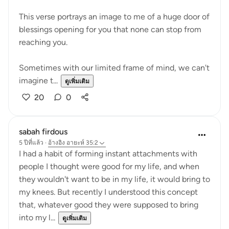
This verse portrays an image to me of a huge door of
blessings opening for you that none can stop from
reaching you.
Sometimes with our limited frame of mind, we can't
imagine t...
ดูเพิ่มเติม
20
0
sabah firdous
5 ปีที่แล้ว
·
อ้างอิง
อายะห์ 35:2
I had a habit of forming instant attachments with
people I thought were good for my life, and when
they wouldn't want to be in my life, it would bring to
my knees. But recently I understood this concept
that, whatever good they were supposed to bring
into my l...
ดูเพิ่มเติม