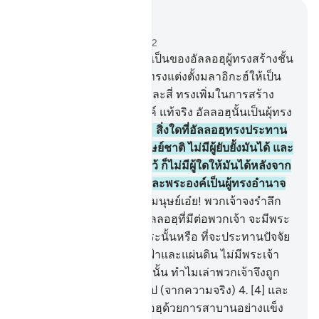
อ่านในบริบท
บท 35, หน้าหนังสือ 434, จุซ 22
1
.
[1] บรรดาการสรรเสริญเป็นของอัลลอฮฺผู้ทรงสร้างชั้น
ฟ้าทั้งหลายและแผ่นดิน ผู้ทรงแต่งตั้งมลาอิกะฮ์ให้เป็น
ผู้นำข่าว ผู้มีปีกสอง สาม และสี่ ทรงเพิ่มในการสร้าง
ตามที่พระองค์ทรงประสงค์ แท้จริง อัลลอฮฺนั้นเป็นผุ้ทรง
อานุภาพเหนือทุกสิ่ง
2
.
[2] สิ่งใดที่อัลลอฮฺทรงประทาน
ให้จากความเมตตาแก่มนุษย์ชาติ ไม่มีผู้ยับยั้งมันได้ และ
สิ่งใดที่พระองค์ทรงยับยั้งไว้ ก็ไม่มีผู้ใดให้มันได้หลังจาก
(การยับยั้ง) ของพระองค์และพระองค์เป็นผู้ทรงอำนาจ
ผู้ทรงปรีชาญาณ
3
.
[3] โอ้มนุษย์เอ๋ย! พวกเจ้าจงรำลึก
ถึงความโปรดปรานของอัลลอฮฺที่มีต่อพวกเจ้า จะมีพระ
ผู้สร้างอื่นใดจากอัลลอฮฺกระนั้นหรือ ที่จะประทานปัจจัย
ยังชีพแก่พวกเจ้าจากฟากฟ้าและแผ่นดิน ไม่มีพระเจ้า
อื่นใดนอกจากพระองค์ ดังนั้น ทำไมเล่าพวกเจ้าจึงถูก
หลอกลวงให้หันห่างออกไป (จากความจริง)
4
.
[4] และ
พวกเขาได้สาบานต่ออัลลอฮฺด้วยการสาบานอย่างแข็ง