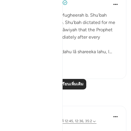
Prophetic Commentary
8 ปีที่แล้ว
·
อ้างอิง
อายะห์ 35:2
Warrâd, the scribe of al-Mugheerah b. Shu‘bah
narrates: al-Mugheerah b. Shu‘bah dictated for me
to write in a letter to Mu‘âwiyah that the Prophet
(saws) used to say immediately after every
prescribed prayer:
'Lâ ilâha illah Allahu Wahdahu lâ shareeka lahu, l...
ดูเพิ่มเติม
1
0
อ่านบทเรียนเพิ่มเติม
การสะท้อน
Ali Ali
30 สัปดาห์ที่ผ่านมา
·
อ้างอิง
อายะห์ 12:45, 12:36, 35:2
Bismillāh.