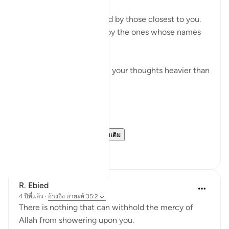
Imagine being abandoned by those closest to you.
Not by strangers — but by the ones whose names
you trusted.
You sit in the dark, alone, your thoughts heavier than
the silence around you.
There is nowhere to go.
No one to turn to.
Then someone co...
ดูเพิ่มเติม
20
0
R. Ebied
4 ปีที่แล้ว
·
อ้างอิง
อายะห์ 35:2
There is nothing that can withhold the mercy of
Allah from showering upon you.