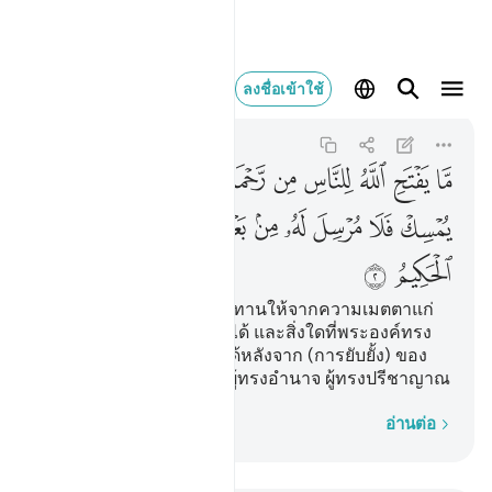
ما يفتح الله ل
ลงชื่อเข้าใช้
Fatir
35:2
35:2
ﲪ
ﲫ
ﲬ
ﲭ
ﲮ
ﲯ
ﲰ
ﲱ
ﲲﲳ
ﲴ
ﲵ
ﲶ
ﲷ
ﲸ
ﲹ
ﲺﲻ
ﲼ
ﲽ
ﲾ
ﲿ
[2] สิ่งใดที่อัลลอฮฺทรงประทานให้จากความเมตตาแก่
มนุษย์ชาติ ไม่มีผู้ยับยั้งมันได้ และสิ่งใดที่พระองค์ทรง
ยับยั้งไว้ ก็ไม่มีผู้ใดให้มันได้หลังจาก (การยับยั้ง) ของ
พระองค์และพระองค์เป็นผู้ทรงอำนาจ ผู้ทรงปรีชาญาณ
ทีละคำ
อ่านต่อ