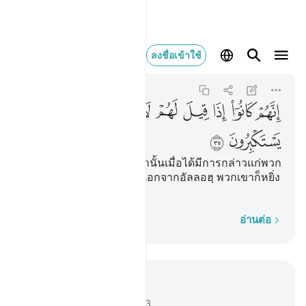
انهم كانوا اذا قيل لهم لا 
ลงชื่อเข้าใช้
As-Saffat
37:35
37:35
ﲂ
ﲃ
ﲄ
ﲅ
ﲆ
ﲇ
ﲈ
ﲉ
ﲊ
ﲋ
ﲌ
[35] เพราะว่าพวกเขาเหล่านั้นเมื่อได้มีการกล่าวแก่พวก
เขาว่า ไม่มีพระเจ้าอื่นใดนอกจากอัลลอฮฺ พวกเขาก็หยิ่ง
ผยอง
ทีละคำ
อ่านต่อ
อ่านในบริบท
บท 37, หน้าหนังสือ 447, จุซ 23