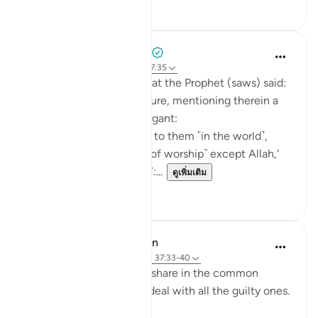
53
7
Prophetic Commentary
8 ปีที่แล้ว
·
อ้างอิง
อายะห์ 48:26, 37:35
Abu Hurayrah narrates that the Prophet (saws) said:
'Allah revealed His scripture, mentioning therein a
people who became arrogant:
For whenever it was said to them ˹in the world˺,
'There is no god ˹worthy of worship˺ except Allah,'
they acted arrogantly [37:...
ดูเพิ่มเติม
2
0
In the Shade of the Quran
31 สัปดาห์ที่ผ่านมา
·
อ้างอิง
อายะห์ 37:33-40
On that day, they all will share in the common
suffering. Thus shall We deal with all the guilty ones.
(Verses 33-34)