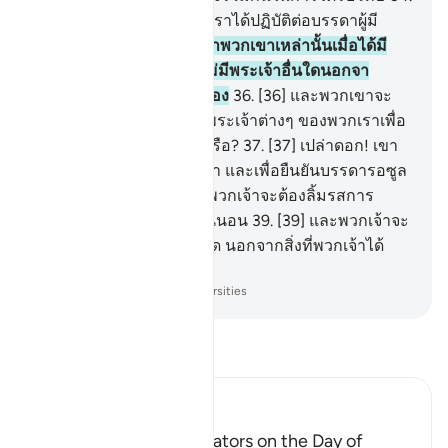
[34] แท้จริงเช่นนั้นแหละ เราได้ปฏิบัติต่อบรรดาผู้มี
ความผิด
35
.
[35] เพราะว่าพวกเขาเหล่านั้นเมื่อได้มี
การกล่าวแก่พวกเขาว่า ไม่มีพระเจ้าอื่นใดนอกจา
กอัลลอฮฺ พวกเขาก็หยิ่งผยอง
36
.
[36] และพวกเขาจะ
กล่าวว่า จะให้เราทอดทิ้งพระเจ้าต่างๆ ของพวกเราเพื่อ
นักกวีบ้า คนหนึ่งกระนั้นหรือ?
37
.
[37] เปล่าดอก! เขา
(มุฮัมมัด) ได้นำสัจธรรมมา และเพื่อยืนยันบรรดารอซูล
ต่างหาก
38
.
[38] แท้จริง พวกเจ้าจะต้องลิ้มรสการ
ลงโทษอันเจ็บปวดอย่างแน่นอน
39
.
[39] และพวกเจ้าจะ
ไม่ได้รับการตอบแทนอื่นใด นอกจากสิ่งที่พวกเจ้าได้
กระทำเอาไว้
-
Society of Institutes and Universities
อ่านตัฟซีร์
Ibn Kathir (Abridged)
The arguing of the Idolators on the Day of