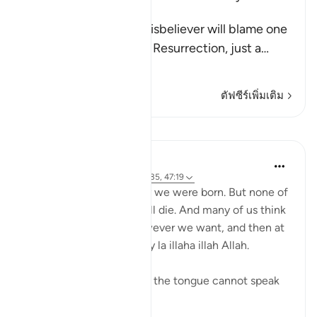
Resurrection
Allah tells us that the disbeliever will blame one
another in the arena of Resurrection, just a
…
อ่านเพิ่มเติม
ตัฟซีร์เพิ่มเติม
บทเรียน
Yasmin Mogahed
5 ปีที่แล้ว
·
อ้างอิง
อายะห์ 3:18, 37:35, 47:19
You and I know what day we were born. But none of
us know what day we will die. And many of us think
we can live our lives however we want, and then at
the time of death just say la illaha illah Allah.
But at the time of death, the tongue cannot speak
—except ...
ดูเพิ่มเติม