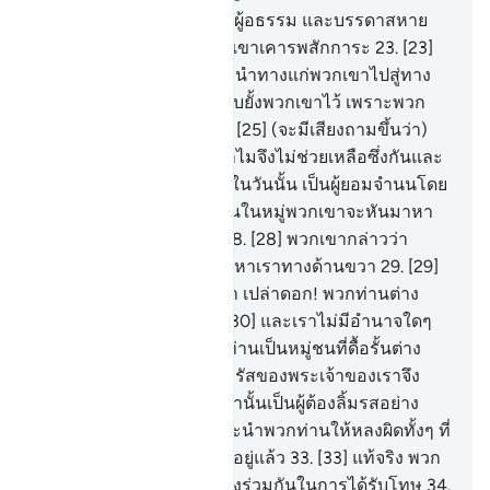
22
.
[22] จงรวบรวมบรรดาผู้อธรรม และบรรดาสหาย
ของพวกเขา และสิ่งที่พวกเขาเคารพสักการะ
23
.
[23]
อื่นจากอัลลอฮฺ แล้วจงแนะนำทางแก่พวกเขาไปสู่ทาง
แห่งนรก
24
.
[24] และจงยับยั้งพวกเขาไว้ เพราะพวก
เขาจะต้องถูกสอบสวน
25
.
[25] (จะมีเสียงถามขึ้นว่า)
เกิดอะไรขึ้นแก่พวกเจ้า ทำไมจึงไม่ช่วยเหลือซึ่งกันและ
กัน
26
.
[26] แต่ว่าพวกเขาในวันนั้น เป็นผู้ยอมจำนนโดย
สิ้นเชิง
27
.
[27] และบางคนในหมู่พวกเขาจะหันมาหา
กัน ไต่ถามซึ่งกันและกัน
28
.
[28] พวกเขากล่าวว่า
แท้จริงพวกท่านเคยเข้ามาหาเราทางด้านขวา
29
.
[29]
พวกเขา (หัวหน้า) กล่าวว่า เปล่าดอก! พวกท่านต่าง
หากที่ไม่ยอมศรัทธา
30
.
[30] และเราไม่มีอำนาจใดๆ
เหนือพวกท่าน แต่ว่าพวกท่านเป็นหมู่ชนที่ดื้อรั้นต่าง
หาก
31
.
[31] ดังนั้น พระดำรัสของพระเจ้าของเราจึง
คู่ควรแก่เราแล้ว แท้จริงเรานั้นเป็นผู้ต้องลิ้มรสอย่าง
แน่นอน
32
.
[32] เราได้แนะนำพวกท่านให้หลงผิดทั้งๆ ที่
ความจริงพวกเราก็หลงผิดอยู่แล้ว
33
.
[33] แท้จริง พวก
เขาในวันนั้นย่อมมีส่วนแบ่งร่วมกันในการได้รับโทษ
34
.