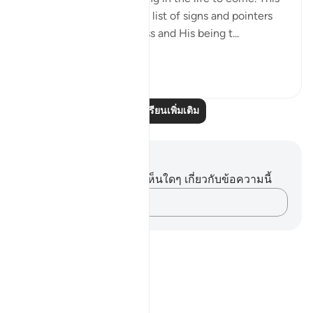
discussion follows a long list of signs and pointers
confirming God's oneness and His being t...
ดูเพิ่มเติม
0
0
อ่านบทเรียนเพิ่มเติม
บันทึกและข้อคิด
คุณไม่มีบันทึกหรือข้อคิดเห็นใดๆ เกี่ยวกับข้อความนี้
บันทึกความคิดของคุณ…