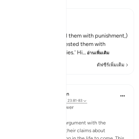
อ่านตัฟซีร์
Ibn Kathir (Abridged)
وَلَقَدْ أَخَذْنَـهُمْ بِالْعَذَابِ
(And indeed We seized them with punishment,)
means, `We tried and tested them with
difficulties and calamities.' Hi
…
อ่านเพิ่มเติม
ตัฟซีร์เพิ่มเติม
บทเรียน
In the Shade of the Quran
31 สัปดาห์ที่ผ่านมา
·
อ้างอิง
อายะห์ 23:81-83
Questions with One Answer
The surah now stops its argument with the
unbelievers, and reports their claims about
resurrection and reckoning in the life to come. This