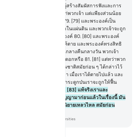
78
.
[78] และพระองค์เป็นผู้สร้างสัมผัสการฟังและการ
เห็น และหัวใจเพื่อเข้าใจแก่พวกเจ้า แต่เเพียงส่วนน้อย
เท่านั้นที่พวกเจ้าขอบคุณ
79
.
[79] และพระองค์เป็น
ผู้ทรงแพร่พันธุ์ของพวกเจ้าในแผ่นดิน และพวกเจ้าจะถูก
รวบรวมให้กลับไปหาพระองค์
80
.
[80] และพระองค์
เป็นผู้ทรงให้เป็นและทรงให้ตาย และพระองค์ทรงสิทธิ
ในการสับเปลี่ยนหมุนเวียนกลางคืนกลางวัน พวกเจ้า
มิได้ใช้สติปัญญาพิจารณาดอกหรือ
81
.
[81] แต่ทว่าพวก
เขาได้กล่าวเช่นเดียวกับชนชาติสมัยก่อน ๆ ได้กล่าวไว้
82
.
[82] พวกเขาได้กล่าวว่า เมื่อเราได้ตายไปแล้ว และ
เราได้กลายเป็นฝุ่นดินและกระดูกป่นเราจะถูกให้ฟื้น
คืนชีพอีกครั้งหนึ่งหรือ
83
.
[83] แท้จริงเราและ
บรรพบุรุษของเราได้ถูกสัญญามาก่อนแล้วในเรื่องนี้ มัน
มิใช่อะไรอื่นนอกจากเป็นนิยายเหลวไหล สมัยก่อน
เท่านั้น
-
Society of Institutes and Universities