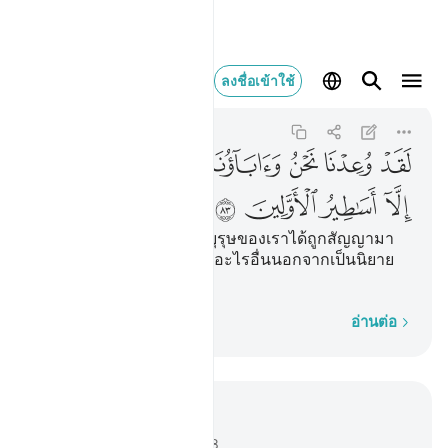
لقد وعدنا نحن واباونا هاذا م
ลงชื่อเข้าใช้
Al-Mu'minun
23:83
23:83
ﲔ
ﲕ
ﲖ
ﲗ
ﲘ
ﲙ
ﲚ
ﲛ
ﲜ
ﲝ
ﲞ
ﲟ
ﲠ
[83] แท้จริงเราและบรรพบุรุษของเราได้ถูกสัญญามา
ก่อนแล้วในเรื่องนี้ มันมิใช่อะไรอื่นนอกจากเป็นนิยาย
เหลวไหล สมัยก่อนเท่านั้น
ทีละคำ
อ่านต่อ
อ่านในบริบท
บท 23, หน้าหนังสือ 347, จุซ 18