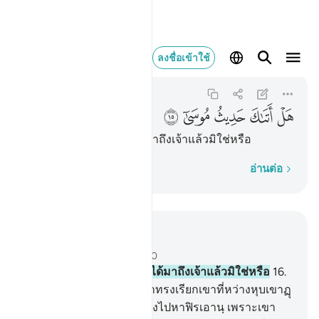
هل اتاك حديث موسى ١٥
ลงชื่อเข้าใช้
An-Nazi'at
79:15
79:15
ﳉ
ﳊ
ﳋ
ﳌ
ﳍ
[15] เรื่องราวของมูซาได้มาถึงเจ้าแล้วมิใช่หรือ
ทีละคำ
อ่านต่อ
อ่านในบริบท
บท 79, หน้าหนังสือ 583, จุซ 30
15
.
[15] เรื่องราวของมูซาได้มาถึงเจ้าแล้วมิใช่หรือ
16
.
[16] ขณะที่พระเจ้าของเขาทรงเรียกเขาที่หว่างหุบเขาฏุ
วาอันบริสุทธิ์
17
.
[17] เจ้าจงไปหาฟิรเอานฺ เพราะเขา