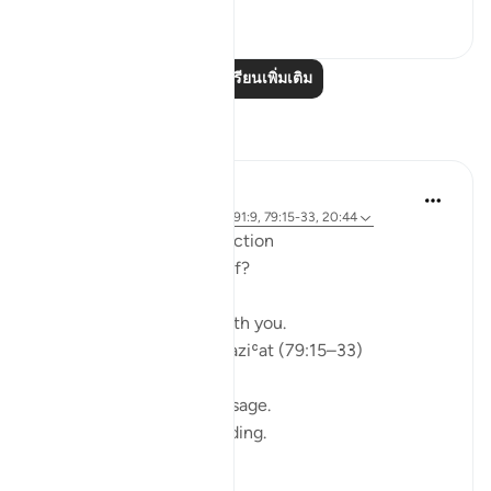
0
0
อ่านบทเรียนเพิ่มเติม
การสะท้อน
ekaterina myachina
5 สัปดาห์ที่ผ่านมา
·
อ้างอิง
อายะห์ 91:9, 79:15-33, 20:44
From Recitation to Reflection
Would You Purify Yourself?
Some recitations stay with you.
Isha Prayer · Surah An-Naziʿat (79:15–33)
I thought I knew this passage.
I knew where it was heading.
Pharaoh.
Arrogance.