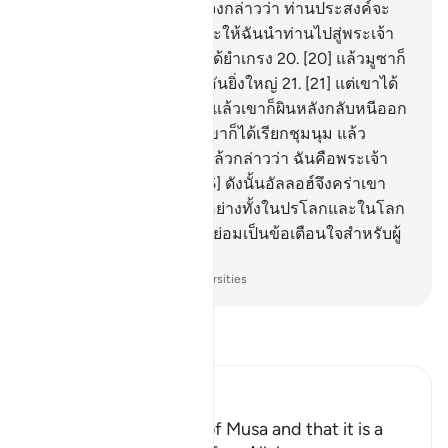
ละเมิดฝ่าฝืน
18
.
[18] แล้วจงกล่าวว่า ท่านประสงค์จะ
ซักฟอกไหม
19
.
[19] และจะให้ฉันนำท่านไปสู่พระเจ้า
ของท่านไหม เพื่อท่านจะได้ยำเกรง
20
.
[20] แล้วมูซาก็
แสดงให้เขาเห็นสัญญาณอันยิ่งใหญ่
21
.
[21] แต่เขาได้
ปฏิเสธและดื้อรั้น
22
.
[22] แล้วเขาก็ผินหลังกลับหนีออก
ไปอย่างเร็ว
23
.
[23] แล้วเขาก็ได้เรียกชุมนุม แล้ว
ประกาศออกไป
24
.
[24] แล้วกล่าวว่า ฉันคือพระเจ้า
สูงสุดของพวกท่าน
25
.
[25] ดังนั้นอัลลอฮ์จึงคร่าเขา
เป็นการลงโทษที่เป็นแบบอย่างทั้งในปรโลกและในโลก
นี้
26
.
[26] แท้จริงในการนี้ย่อมเป็นข้อเตือนใจสำหรับผู้
ยำเกรงของอัลลอฮ์
-
Society of Institutes and Universities
อ่านตัฟซีร์
Ibn Kathir (Abridged)
Mentioning the Story of Musa and that it is a