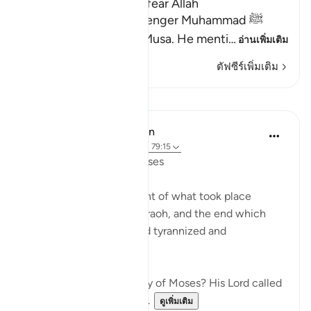
Lesson for Those Who fear Allah
Allah informs His Messenger Muhammad ﷺ
about His Messenger Musa. He menti
…
อ่านเพิ่มเติม
ตัฟซีร์เพิ่มเติม
บทเรียน
In the Shade of the Quran
31 สัปดาห์ที่ผ่านมา
·
อ้างอิง
อายะห์ 79:15
Instructions Given to Moses
Here, we have an account of what took place
between Moses and Pharaoh, and the end which
Pharaoh met after he had tyrannized and
transgressed all bounds:
"Have you heard the story of Moses? His Lord called
out to him in the sacred...
ดูเพิ่มเติม