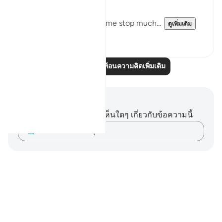
Downfall.
But this recitation made me stop much...
ดูเพิ่มเติม
15
2
อ่านบทความสะท้อนความคิดเพิ่มเติม
บันทึกและข้อคิด
คุณไม่มีบันทึกหรือข้อคิดเห็นใดๆ เกี่ยวกับข้อความนี้
บันทึกความคิดของคุณ…