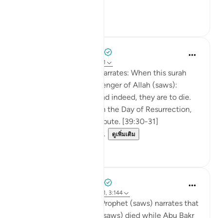
ดูเพิ่มเติม
0
0
Prophetic Commentary
8 ปีที่แล้ว
·
อ้างอิง
อายะห์ 39:30-31
Az-Zubayr b. al-‘Awâm narrates: When this surah
came down to the Messenger of Allah (saws):
Indeed, you are to die, and indeed, they are to die.
(30) Then indeed you, on the Day of Resurrection,
before your Lord, will dispute. [39:30-31]
Az-Zubayr asked: 'O Me...
ดูเพิ่มเติม
0
0
Prophetic Commentary
8 ปีที่แล้ว
·
อ้างอิง
อายะห์ 39:30-31, 3:144
‘Âishah, the wife of the Prophet (saws) narrates that
the Messenger of Allah (saws) died while Abu Bakr