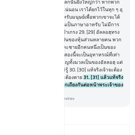
แน่นอนการลงโทษในปรโลกนั้นยิ่งใหญ่กว่า หากพวก
เขาได้รู้
27
.
[27] และโดยแน่นอน เราได้ยกไว้ในทุก ๆ อุ
ทาหรณ์ในอัลกุรอานนี้สำหรับมนุษย์เพื่อพวกเขาจะได้
ใคร่ครวญ
28
.
[28] กุรอานเป็นภาษาอาหรับ ไม่มีการ
คดเคี้ยวเพื่อพวกเขาจะได้ยำเกรง
29
.
[29] อัลลอฮฺทรง
ยกอุทาหรณ์ชายคนหนึ่งเป็นของหุ้นส่วนหลายคน พวก
เขาขัดแย้งไม่ลงรอยกัน และชายอีกคนหนึ่งเป็นของ
ชายคนหนึ่งโดยเฉพาะ ทั้งสองนี้จะเป็นอุทาหรณ์ที่เท่า
เทียมกันหรือ? การสรรเสริญทั้งมวลเป็นของอัลลอฮฺ แต่
ว่าส่วนมากของพวกเขาไม่รู้
30
.
[30] แท้จริงเจ้าจะต้อง
ตาย และแท้จริงพวกเขาจะต้องตาย
31
.
[31] แล้วแท้จริง
พวกเจ้าในวันกิยามะฮฺจะถกเถียงกันต่อหน้าพระเจ้าของ
พวกเจ้า
-
Society of Institutes and Universities
อ่านตัฟซีร์
Ibn Kathir (Abridged)