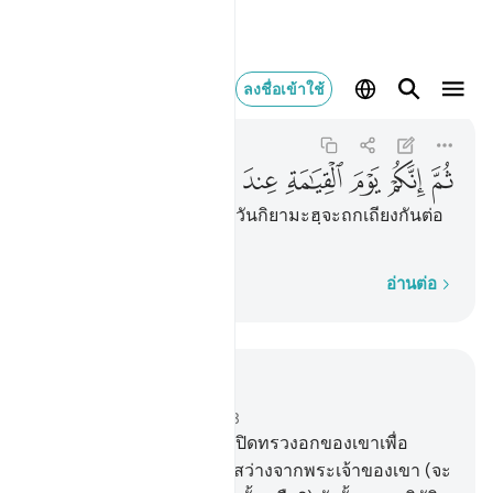
ثم انكم يوم القيامة عند
ลงชื่อเข้าใช้
Az-Zumar
39:31
39:31
ﳕ
ﳖ
ﳗ
ﳘ
ﳙ
ﳚ
ﳛ
ﳜ
[31] แล้วแท้จริงพวกเจ้าในวันกิยามะฮฺจะถกเถียงกันต่อ
หน้าพระเจ้าของพวกเจ้า
ทีละคำ
อ่านต่อ
อ่านในบริบท
บท 39, หน้าหนังสือ 461, จุซ 23
22
.
[22] ผู้ใดที่อัลลอฮฺทรงเปิดทรวงอกของเขาเพื่อ
อิสลาม และเขาอยู่บนแสงสว่างจากพระเจ้าของเขา (จะ