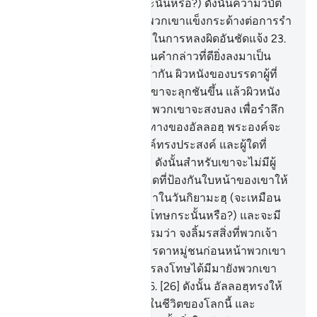
เหมือนกับผู้ที่หัวใจบอดกระนั้นหรือ?) ดังนั้นความวิบัติ
จงประสบแด่ผู้ที่หัวใจของพวกเขาแข็งกระด้างต่อการรำ
ลึกถึงอัลลอฮฺ ชนเหล่านี้อยู่ในการหลงผิดอันชัดแจ้ง
23
.
[23] อัลลอฮฺได้ทรงประทานคำกล่าวที่ดียิ่งลงมาเป็น
คัมภีร์คล้องจองกันกล่าวซ้ำกัน ผิวหนังของบรรดาผู้ที่
เกรงกลัวพระเจ้าของพวกเขาจะลุกชันขึ้น แล้วผิวหนัง
ของพวกเขาและหัวใจของพวกเขาจะสงบลง เพื่อรำลึก
ถึงอัลลอฮฺ นั่นคือการชี้นำทางของอัลลอฮฺ พระองค์จะ
ทรงชี้นำทางแก่ผู้ที่พระองค์ทรงประสงค์ และผู้ใดที่
อัลลอฮฺทรงให้เขาหลงทาง ดังนั้นสำหรับเขาจะไม่มีผู้
ชี้นำทาง
24
.
[24] ดังนั้นผู้ใดที่ป้องกันใบหน้าของเขาให้
พ้นจากการลงโทษอันชั่วช้าในวันกิยามะฮฺ (จะเหมือน
กับผู้ที่ปลอดภัยจากการลงโทษกระนั้นหรือ?) และจะมี
เสียงกล่าวแก่บรรดาผู้อธรรมว่า จงลิ้มรสสิ่งที่พวกเจ้า
แสวงหาไว้เถิด
25
.
[25] บรรดาหมู่ชนก่อนหน้าพวกเขา
ได้ปฏิเสธมาแล้ว ดังนั้นการลงโทษได้มีมายังพวกเขา
โดยที่พวกเขาไม่รู้สึกตัว
26
.
[26] ดังนั้น อัลลอฮฺทรงให้
พวกเขาลิ้มรสความอัปยศในชีวิตของโลกนี้ และ