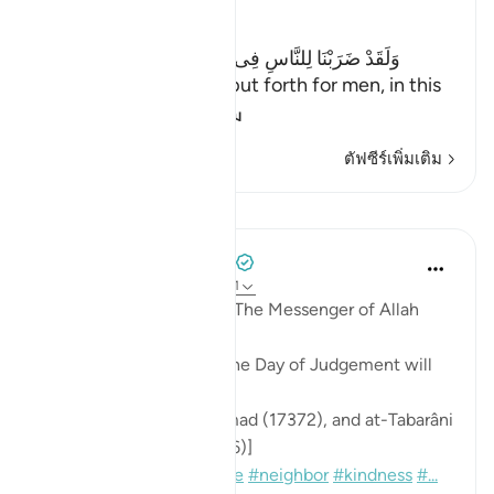
The Parable of Shirk
وَلَقَدْ ضَرَبْنَا لِلنَّاسِ فِى هَـذَا الْقُرْءَانِ مِن كُلِّ مَثَلٍ
(And indeed We have put forth for men, in this
Qur'an every
…
อ่านเพิ่มเติม
ตัฟซีร์เพิ่มเติม
บทเรียน
Prophetic Commentary
8 ปีที่แล้ว
·
อ้างอิง
อายะห์ 39:30-31
‘Uqbah b. ‘Âmir narrates: The Messenger of Allah
(saws) said:
'The first disputants on the Day of Judgement will
be two neighbors.'
[Sound: Narrated by Ahmad (17372), and at-Tabarâni
in al-Kabeer (17/309, 636)]
#hadith
#dispute
#justice
#neighbor
#kindness
#...