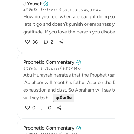
J Yousef
4 ปีที่แล้ว
·
อ้างอิง
อายะห์ 68:31-33, 35:45, 9:114
How do you feel when are caught doing something 
lets it go and doesn’t punish or embarrass you? Ther
gratitude. If you love the person you disobeyed, in 
36
2
Prophetic Commentary
8 ปีที่แล้ว
·
อ้างอิง
อายะห์ 9:113-114
Abu Hurayrah narrates that the Prophet (saws) said:
'Abraham will meet his father Azar on the Day of Jud
exhaustion and dust. So Abraham will say to him: ‘Did
will say to h...
ดูเพิ่มเติม
0
0
Prophetic Commentary