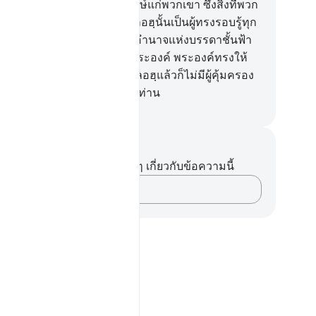
าแล้ว นอกจากจะเป็นที่ประจักษ์แก่พวกเขา ซึ่งสิ่งที่พวก
จะยำเกรงเท่านั้น แท้จริงอัลลอฮฺนั้นเป็นผู้ทรงรอบรู้ทุก
116
.
[116] แท้จริงอัลลอฮฺนั้น อำนาจแห่งบรรดาชั้นฟ้า
ะแผ่นดินเป็นกรรมสิทธิ์ของพระองค์ พระองค์ทรงให้
็น ทรงให้ตายและนอกจากอัลลอฮฺแล้วก็ไม่มีผู้คุ้มครอง
ะผู้ช่วยเหลือใด ๆ สำหรับพวกท่าน
ciety of Institutes and Universities
นทึกและข้อคิด
ไม่มีบันทึกหรือข้อคิดเห็นใดๆ เกี่ยวกับข้อความนี้
บันทึกความคิดของคุณ…