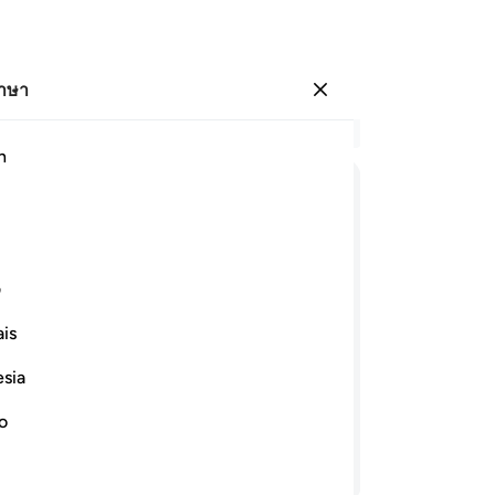
ภาษา
ลงชื่อเข้าใช้
อ่
h
บท 
11
ﱨ
ﱩ
ﱪ
ﱫ
ﱬ
ขอ
ญาต
ﱲ
ﱳ
ﱴ
ﱵ
ﱶ
ﱷ
ﱸ
เข
ف
แล
is
ปร
ของเขามิได้ปรากฏขึ้น นอกจากเป็น
เขา
อได้เป็นที่ประจักษ์แก่เขาแล้ว แท้จริง
esia
กจากบิดาของเขาแท้จริงอิบรอฮีมนั้นเป็น
ขอ
เขา
no
ธร
อ่านต่อ
หล