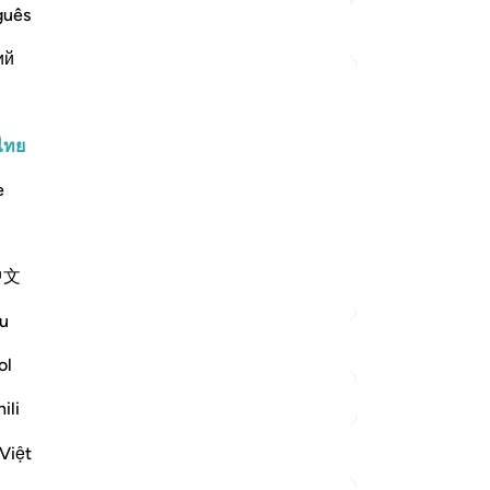
เข
guês
เขา
ий
สิ่ง
แล
เป
 that his father Al-Musayyib said,
แล
ไทย
to him and found Abu Jahl and
-
So
e
t said,
บั
คุณ
中文
ตัฟซีร์เพิ่มเติม
u
ol
ดูจุดเชื่อมต่อ
ili
Việt