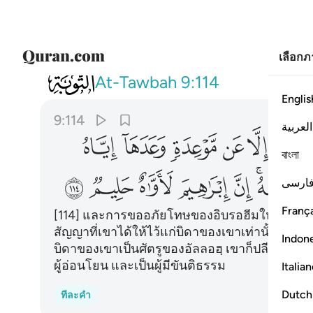
เลือก
009
وما كان استغفار ابراهيم لابيه الا عن موع
At-Tawbah
9:114
Englis
9:114
العربية
ﱭ
ﱮ
ﱯ
ﱰ
ﱱ
বাংলা
ﱹﱺ
ﱻ
ﱼ
ﱽ
ﱾ
ﱿ
ارسی
França
[114] และการขออภัยโทษของอิบรอฮีมให้แก่บิดา
สัญญาที่เขาได้ให้ไว้แก่บิดาของเขาเท่านั้น แต่เมื่
Indon
บิดาของเขาเป็นศัตรูของอัลลอฮฺ เขาก็ปลีกตัวออ
ผู้อ่อนโยน และเป็นผู้มีขันติธรรม
Italia
Dutch
ทีละคำ