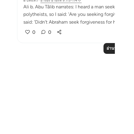
8 ปีที่แล้ว
·
อ้างอิง
อายะห์ 9:113-114
Ali b. Abu Tâlib narrates: I heard a man seeking for
polytheists, so I said: 'Are you seeking forgiveness 
said: 'Didn't Abraham seek forgiveness for his father
0
0
อ่านบทเรียนเพิ่
Notes
placeholders
close