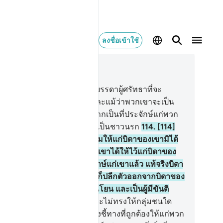
ลงชื่อเข้าใช้
านในบริบท
9, หน้าหนังสือ 205, จุซ 11
3
.
[113] ไม่บังควรแก่นะบีและบรรดาผู้ศรัทธาที่จะ
อภัยโทษให้แก่พวกตั้งภาคี และแม้ว่าพวกเขาจะเป็น
ิใกล้ชิดกันก็ตาม ทั้งนี้หลังจากเป็นที่ประจักษ์แก่พวก
าแล้วว่า แน่นอนพวกเหล่านั้นเป็นชาวนรก
114
.
[114]
ะการขออภัยโทษของอิบรอฮีมให้แก่บิดาของเขามิได้
ากฏขึ้น นอกจากเป็นสัญญาที่เขาได้ให้ไว้แก่บิดาของ
เท่านั้น แต่เมื่อได้เป็นที่ประจักษ์แก่เขาแล้ว แท้จริงบิดา
งเขาเป็นศัตรูของอัลลอฮฺ เขาก็ปลีกตัวออกจากบิดาของ
แท้จริงอิบรอฮีมนั้นเป็นผู้อ่อนโยน และเป็นผู้มีขันติ
รม
115
.
[115] และอัลลอฮฺนั้นจะไม่ทรงให้กลุ่มชนใด
งผิด หลังจากที่พระองค์ได้ทรงชี้ทางที่ถูกต้องให้แก่พวก