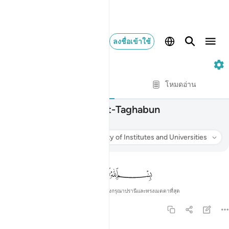
ลงชื่อเข้าใช้
64. At-Taghabun
ทีละบท
โหมดอ่าน
064
64
.
At-Taghabun
التغابن
ฟัง
การแปล
: Society of Institutes and Universities
ข้อมูล
ในพระนามของอัลลอฮ์ ผู้ทรงกรุณาปรานีและทรงเมตตาที่สุด
64:1