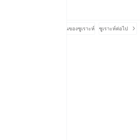
ปรีชาญาณ
ตัฟซีร
บทเรียน
ภาพสะท้อน
ซูเราะห์ก่อนหน้า
ส่วนต้นของซูเราะห์
ซูเราะห์ต่อไป