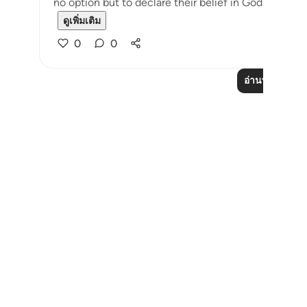
no option but to declare their belief in God and subm
ดูเพิ่มเติม
0
0
อ่านบทเรียนเพิ่
Notes
placeholders
close