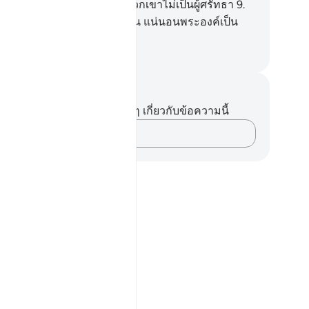
่างแน่นอน แต่ส่วนมากของพวกเขาไม่เป็นผู้ศรัทธา
9
.
] และแท้จริงพระเจ้าของเจ้านั้น แน่นอนพระองค์เป็น
้ทรงอำนาจ ผู้ทรงเมตตาเสมอ
ciety of Institutes and Universities
นทึกและข้อคิด
ไม่มีบันทึกหรือข้อคิดเห็นใดๆ เกี่ยวกับข้อความนี้
บันทึกความคิดของคุณ…