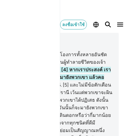
ลงชื่อเข้าใช้
านในบริบท
26, หน้าหนังสือ 367, จุซ 19
1] ฏอ ซีน มีม
2
.
[2] เหล่านี้คือโองการทั้งหลายอันชัด
ง
3
.
[3] บางทีเจ้า (มุฮัมมัด) เป็นผู้ทำลายชีวิตของเจ้า
ราะพวกเขาไม่เป็นผู้ศรัทธา
4
.
[4] หากเราประสงค์ เรา
ให้มีสัญญาณหนึ่งจากฟากฟ้ามายังพวกเขา แล้วคอ
งพวกเขาก็ยอมก้มลมต่อมัน
5
.
[5] และไม่มีข้อตักเตือน
ม่ อันใดจากพระผู้ทรงกรุณาปรานี เว้นแต่พวกเขาจะผิน
งให้กับมัน
6
.
[6] แล้วแน่นอนพวกเขาได้ปฏิเสธ ดังนั้น
าวคราวที่พวกเขาเคยเยาะเย้ยมันนั้นก็จะมายังพวกเขา
[7] พวกเขามิได้มองไปยังแผ่นดินดอกหรือว่ากี่มากน้อย
้วที่เราได้ให้มันงอกเงยออกมาจากทุกชนิดที่ดีมี
ะโยชน์
8
.
[8] แท้จริงในการนี้ย่อมเป็นสัญญาณหนึ่ง