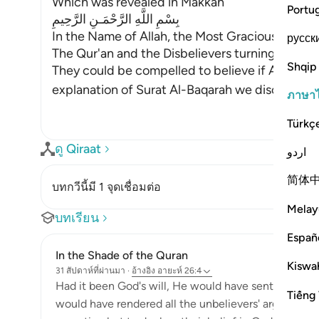
Which was revealed in Makkah
Portu
بِسْمِ اللَّهِ الرَّحْمَـنِ الرَّحِيمِ
In the Name of Allah, the Most Gracious, the Mo
русск
The Qur'an and the Disbelievers turning away;
Shqip
They could be compelled to believe if Allah so 
explanation of Surat Al-Baqarah we discussed t
ภาษา
Türkç
ดู Qiraat
اردو
简体
บทกวีนี้มี 1 จุดเชื่อมต่อ
Melay
บทเรียน
Españ
In the Shade of the Quran
Kiswah
31 สัปดาห์ที่ผ่านมา
·
อ้างอิง
อายะห์ 26:4
Had it been God's will, He would have sent down a
Tiếng 
would have rendered all the unbelievers' argument