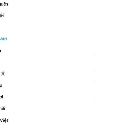
อย
guês
[9
st Merciful.
ий
ผู
-
So
willed At the beginning of the
he le
…
อ่านเพิ่มเติม
ไทย
บั
คุณ
ตัฟซีร์เพิ่มเติม
e
中文
ดูจุดเชื่อมต่อ
u
ol
ili
 miraculous, overpowering sign which
Việt
s meaningless. They would then have had