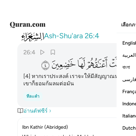
เลือก
026
ان نشا ننزل عليهم من السماء اية فظلت 
Ash-Shu'ara
26:4
Englis
26:4
العربية
ﱖ
ﱗ
ﱘ
ﱙ
ﱚ
বাংলা
[4] หากเราประสงค์ เราจะให้มีสัญญาณหนึ่งจา
ارسی
เขาก็ยอมก้มลมต่อมัน
França
ทีละคำ
Indon
อ่านตัฟซีร์
Italia
Ibn Kathir (Abridged)
Dutch