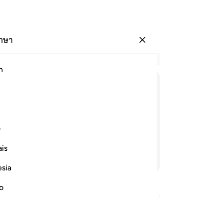
ภาษา
ลงชื่อเข้าใช้
อ่
h
บท 
1
.
[
ﱏ
ﱐ
ﱑ
ﱒ
ﱓ
ﱔ
ﱕ
แจ้
เพ
กฟากฟ้ามายังพวกเขา แล้วคอของพวก
จะ
ف
ขอ
is
ให
อ่านต่อ
หลั
esia
ข่
7
.
no
แล
ปร