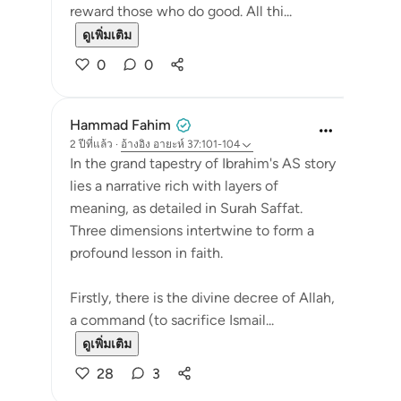
reward those who do good. All thi...
ดูเพิ่มเติม
0
0
Hammad Fahim
2 ปีที่แล้ว
·
อ้างอิง
อายะห์ 37:101-104
In the grand tapestry of Ibrahim's AS story
lies a narrative rich with layers of
meaning, as detailed in Surah Saffat.
Three dimensions intertwine to form a
profound lesson in faith.
Firstly, there is the divine decree of Allah,
a command (to sacrifice Ismail...
ดูเพิ่มเติม
28
3