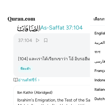
เลือก
037
وناديناه ان يا ابراهيم ١٠٤
As-Saffat
37:104
Englis
37:104
العربية
বাংলা
[104] และเราได้เรียกเขาว่า โอ้ อิบรอฮีมเอ๋ย!
ارسی
ทีละคำ
França
อ่านตัฟซีร์
Indon
Italia
Ibn Kathir (Abridged)
Dutch
Ibrahim's Emigration, the Test of the Sacrifice 