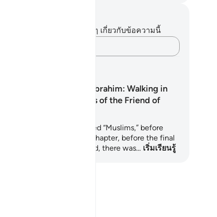
นทึกและข้อคิด
ไม่มีบันทึกหรือข้อคิดเห็นใดๆ เกี่ยวกับข้อความนี้
บันทึกความคิดของคุณ…
นการเรียนรู้
The Islam of Ibrahim: Walking in
the Footsteps of the Friend of
Allah
fore there was a nation called “Muslims,” before
velation flowed chapter by chapter, before the final
rm of our rituals was revealed, there was…
เริ่มเรียนรู้