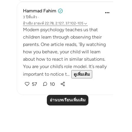
Hammad Fahim
3 ปีที่แล้ว
·
อ้างอิง
อายะห์ 22:78, 2:127, 37:102-105
Modern psychology teaches us that
children learn through observing their
parents. One article reads, 'By watching
how you behave, your child will learn
about how to react in similar situations.
You are your child’s role model. It’s really
important to notice t...
ดูเพิ่มเติม
57
10
อ่านบทเรียนเพิ่มเติม