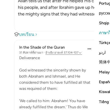
Allah tells us that after He helped His close fr
Portu
his people, and after Ibrahim gave up hoping th
русск
the mighty signs that they had witnessed
…
อ่านเ
Shqip
ภาษา
บทเรียน
Türkç
In the Shade of the Quran
اردو
31 สัปดาห์ที่ผ่านมา
·
อ้างอิง
อายะห์ 37:104-107
Deliverance
简体
God witnessed the sincerity shown by
Melay
both Abraham and Ishmael, and He
Españ
considered them to have fulfilled all that
was required of them:
Kiswah
'We called to him: Abraham! You have
Tiếng 
already fulfilled the dream.' Thus do We