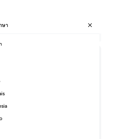
ภาษา
ลงชื่อเข้าใช้
อ่
h
บท 
1
.
ﱓ
ﱔ
ﱕ
ﱖ
ﱗ
ﱘ
คั
เจ
ﱡ
ﱢﱣ
ﱤ
ﱥ
ﱦ
ﱧ
2
.
ف
เส
is
บั
ﱭ
ﱮ
ﱯ
ﱰ
ﱱ
ปร
esia
ไว
ศจากเสาค้ำจุน ซึ่งพวกเจ้ามองเห็นมัน
แจ
no
ตย์และดวงจันทร์เป็นประโยชน์ (แก่
เจ้
 ทรงบริหารกิจการทรงจำแนกโองการทั้ง
ทำ
รพบพระเจ้าของพวกเจ้า