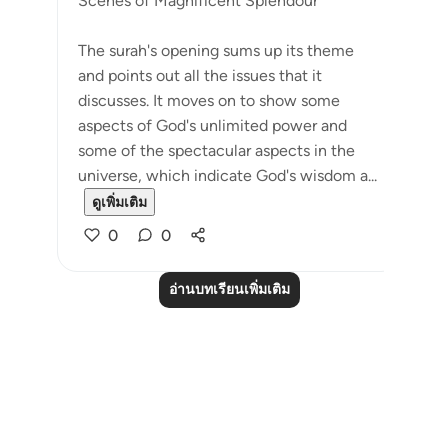
Scenes of Magnificent Splendour
The surah's opening sums up its theme
and points out all the issues that it
discusses. It moves on to show some
aspects of God's unlimited power and
some of the spectacular aspects in the
universe, which indicate God's wisdom a...
ดูเพิ่มเติม
0
0
อ่านบทเรียนเพิ่มเติม