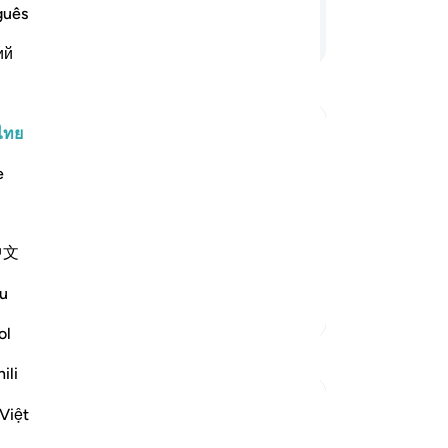
ทุ
guês
วั
อ่านต่อ
ий
ชน
-
So
ไทย
บั
คุณ
e
uthority, since it is He Who has raised
nd order. He, by His leave, order and
 earth, distant and far away from
中文
u
ตัฟซีร์เพิ่มเติม
ol
การสะท้อน
ili
Wxx Haf
Việt
23 สัปดาห์ที่ผ่านมา
·
อ้างอิง
อายะห์ 13:2