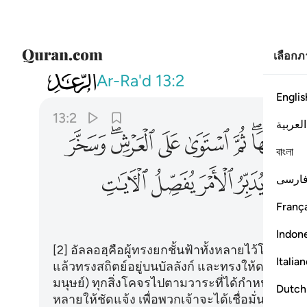
เลือก
013
الله الذي رفع السماوات بغير عم
Ar-Ra'd
13:2
Englis
13:2
العربية
ﱙﱚ
ﱛ
ﱜ
ﱝ
ﱞﱟ
ﱠ
বাংলা
ﱨ
ﱩ
ﱪ
ﱫ
ﱬ
ارسی
França
Indon
[2] อัลลอฮฺคือผู้ทรงยกชั้นฟ้าทั้งหลายไว้โดยปรา
Italia
แล้วทรงสถิตย์อยู่บนบัลลังก์ และทรงให้ดวงอาทิ
มนุษย์) ทุกสิ่งโคจรไปตามวาระที่ได้กำหนดไว้
Dutch
หลายให้ชัดแจ้ง เพื่อพวกเจ้าจะได้เชื่อมั่นในกา