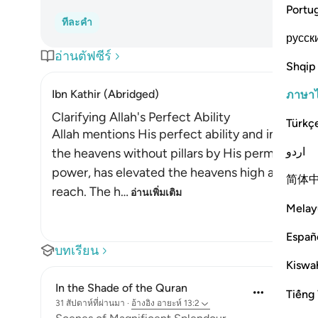
Portu
ทีละคำ
русск
อ่านตัฟซีร์
Shqip
Ibn Kathir (Abridged)
ภาษา
Clarifying Allah's Perfect Ability
Türkç
Allah mentions His perfect ability and infinite a
اردو
the heavens without pillars by His permission a
power, has elevated the heavens high above the
简体
reach. The h
…
อ่านเพิ่มเติม
Melay
Españ
บทเรียน
Kiswah
In the Shade of the Quran
Tiếng 
31 สัปดาห์ที่ผ่านมา
·
อ้างอิง
อายะห์ 13:2