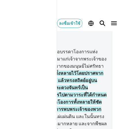
ลงชื่อเข้าใช้
านในบริบท
13, หน้าหนังสือ 249, จุซ 13
[1] อะลิฟ ลาม มีม รอ เหล่านี้คือบรรดาโองการแห่ง
มภีร์ และสิ่งที่ได้ถูกประทานลงมาแก่เจ้าจากพระเจ้าของ
้านั้นเป็นสัจธรรม และแต่ส่วนมากของมนุษย์ไม่ศรัทธา
[2] อัลลอฮฺคือผู้ทรงยกชั้นฟ้าทั้งหลายไว้โดยปราศจาก
าค้ำจุน ซึ่งพวกเจ้ามองเห็นมัน แล้วทรงสถิตย์อยู่บน
ลลังก์ และทรงให้ดวงอาทิตย์และดวงจันทร์เป็น
ะโยชน์ (แก่มนุษย์) ทุกสิ่งโคจรไปตามวาระที่ได้กำหนด
้ ทรงบริหารกิจการทรงจำแนกโองการทั้งหลายให้ชัด
้ง เพื่อพวกเจ้าจะได้เชื่อมั่นในการพบพระเจ้าของพวก
า
3
.
[3] และพระองค์คือผู้ทรงแผ่แผ่นดิน และในนั้นทรง
ให้มันมีภูเขามั่นคง และลำน้ำมากหลาย และจากพืชผล