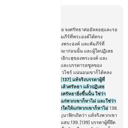
อ่านในบริบท
บท 4, หน้าหนังสือ 100, จุซ 5
136
.
[136] ผู้ศรัทธาทั้งหลาย จงศรัทธาต่ออัลลอฮฺและรอ
ซูลของพระองค์เถิด และคัมภีร์ที่พระองค์ได้ทรง
ประทานลงมาแก่รอซูลของพระองค์ และคัมภีร์ที่
พระองค์ได้ทรงประทานลงมาก่อนนั้น และผู้ใดปฏิเสธ
ศรัทธาต่ออัลลอฮฺ และมลาอิกะฮฺของพระองค์ และ
บรรดาคัมภีร์ของพระองค์และบรรดารอซูลของ
พระองค์ และวันปรโลกแล้วไซร้ แน่นอนเขาก็ได้หลง
ทางไปแล้วอย่างไกล
137
.
[137] แท้จริงบรรดาผู้ที่
ศรัทธาแล้วปฏิเสธศรัทธาแล้วศรัทธา แล้วปฏิเสธ
ศรัทธา แล้วเพิ่มการปฏิเสธศรัทธายิ่งขึ้นนั้น ใช่ว่า
อัลลอฮฺจะทรงอภัยโทษให้แก่พวกเขาก็หาไม่ และใช่ว่า
พระองค์จะทรงแนะนำทางใดให้แก่พวกเขาก็หาไม่
138
.
[138] จงแจ้งข่าวดีแก่พวกมุนาฟิกเถิดว่า แท้จริงพวกเขา
จะได้รับการลงโทษอันเจ็บแสบ
139
.
[139] บรรดาผู้ที่ยึด