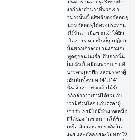
เอาบรรดาผู้ปฏิเสธศรัทธาเป็นมิตรอื่นจากผู้ศรัทธาทั้ง
หลายนั้น พวกเขาจะแสวงหากำลังอำนาจที่พวกเขา
กระนั้นหรือ แท้จริงกำลังอำนาจนั้นเป็นสิทธิของอัลลอฮฺ
ทั้งหมด
140
.
[140] และแน่นอนอัลลอฮฺได้ทรงประทาน
ลงมาแก่พวกเจ้าแล้วในคัมภีร์นั้นว่า เมื่อพวกเจ้าได้ยิน
บรรดาโองการของอัลลอฮฺ โองการเหล่านั้นก็ถูกปฏิเสธ
ศรัทธา และถูกเย้ยหยัน ดังนั้นพวกเจ้าจงอย่านั่งร่วมกับ
พวกเขา จนกว่าพวกเขาจะพูดคุยกันในเรื่องอื่นจากนั้น
แท้จริงพวกเจ้านั้น ถ้าเช่นนั้นแล้ว ก็เหมือนพวกเขา แท้
จริงอัลลอฮฺจะทรงรวบรวมบรรดามุนาฟิก และบรรดาผู้
ปฏิเสธศรัทธาไว้ในนรกญะฮันนัมทั้งหมด
141
.
[141]
บรรดาผู้ที่คอยดูพวกเจ้าอยู่นั้น ถ้าหากพวกเจ้าได้รับ
ชัยชนะจากอัลลอฮฺ พวกเขาก็กล่าวว่าเรามิได้ร่วมกับ
พวกท่านดอกหรือ และหากว่ามีส่วนใดๆ แก่บรรดาผู้
ปฏิเสธศรัทธา พวกเขาก็กล่าวว่า เรามิได้มีอำนาจเหนือ
พวกท่านดอกหรือ และเรามิได้ป้องกันพวกท่านให้พ้น
จากบรรดาผู้ศรัทธากระนั้นหรือ อัลลอฮฺจะทรงตัดสิน
ระหว่างพวกเจ้าในวันกิยามะฮฺ และอัลลอฮฺจะไม่ทรงให้