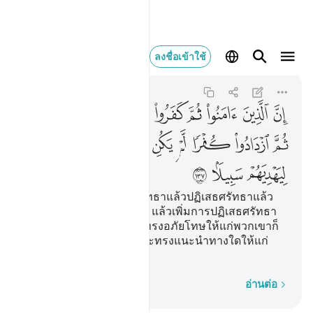
ان الذين امنوا ثم كفرو
ลงชื่อเข้าใช้
An-Nisa
4:137
4:137
ﲉ
ﲊ
ﲋ
ﲌ
ﲍ
ﲎ
ﲏ
ﲐ
ﲑ
ﲒ
ﲓ
ﲔ
ﲕ
ﲖ
ﲗ
ﲘ
ﲙ
ﲚ
ﲛ
ﲜ
ﲝ
[137] แท้จริงบรรดาผู้ที่ศรัทธาแล้วปฏิเสธศรัทธาแล้ว
ศรัทธา แล้วปฏิเสธศรัทธา แล้วเพิ่มการปฏิเสธศรัทธา
ยิ่งขึ้นนั้น ใช่ว่าอัลลอฮฺจะทรงอภัยโทษให้แก่พวกเขาก็
หาไม่ และใช่ว่าพระองค์จะทรงแนะนำทางใดให้แก่
พวกเขาก็หาไม่
ทีละคำ
อ่านต่อ