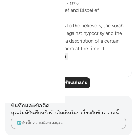
31 สัปดาห์ที่ผ่านมา
·
อ้างอิง
อายะห์ 4:137
Vacillation Between Belief and Disbelief
After this double address to the believers, the surah
begins its hard campaign against hypocrisy and the
hypocrites, starting with a description of a certain
condition pertaining to them at the time. It
describes the a...
ดูเพิ่มเติม
0
0
อ่านบทเรียนเพิ่มเติม
บันทึกและข้อคิด
คุณไม่มีบันทึกหรือข้อคิดเห็นใดๆ เกี่ยวกับข้อความนี้
บันทึกความคิดของคุณ…