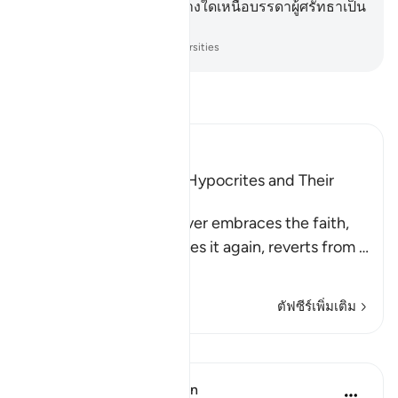
บรรดาผู้ปฏิเสธศรัทธามีทางใดเหนือบรรดาผู้ศรัทธาเป็น
อันขาด
-
Society of Institutes and Universities
อ่านตัฟซีร์
Ibn Kathir (Abridged)
Characteristics of the Hypocrites and Their
Destination
Allah states that whoever embraces the faith,
reverts from it, embraces it again, reverts from
…
อ่านเพิ่มเติม
ตัฟซีร์เพิ่มเติม
บทเรียน
In the Shade of the Quran