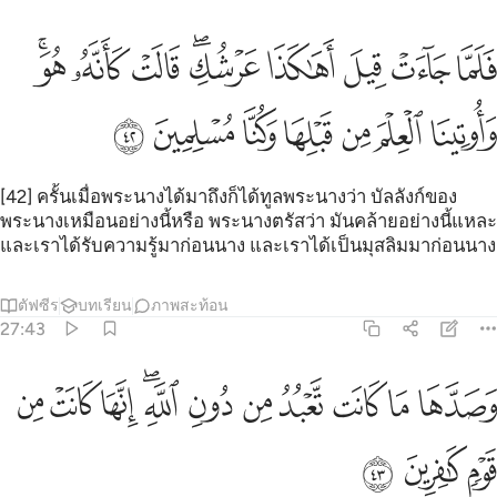
ﲵ
ﲶ
ﲷ
ﲸ
ﲹﲺ
ﲻ
ﲼ
ﲽﲾ
لما جاءت قيل اهاكذا عرشك قالت كانه هو واوتينا العلم من قبلها وكنا م
َلَمَّا جَآءَتْ قِيلَ أَهَـٰكَذَا عَرْشُكِ ۖ قَالَتْ كَأَنَّهُۥ هُوَ ۚ وَأُوتِينَا ٱلْعِلْمَ مِن قَبْلِهَا وَكُ
ﲿ
ﳀ
ﳁ
ﳂ
ﳃ
ﳄ
ﳅ
[42] ครั้นเมื่อพระนางได้มาถึงก็ได้ทูลพระนางว่า บัลลังก์ของ
พระนางเหมือนอย่างนี้หรือ พระนางตรัสว่า มันคล้ายอย่างนี้แหละ
และเราได้รับความรู้มาก่อนนาง และเราได้เป็นมุสลิมมาก่อนนาง
ตัฟซีร
บทเรียน
ภาพสะท้อน
27:43
ﳆ
ﳇ
ﳈ
ﳉ
ﳊ
ﳋ
ﳌﳍ
ﳎ
صدها ما كانت تعبد من دون الله انها كانت من قوم كافرين ٤٣
ﳏ
ﳐ
َصَدَّهَا مَا كَانَت تَّعْبُدُ مِن دُونِ ٱللَّهِ ۖ إِنَّهَا كَانَتْ مِن قَوْمٍۢ كَـٰفِرِينَ ٤٣
ﳑ
ﳒ
ﳓ