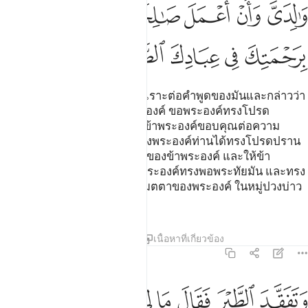
ﲠ
ﲡ
ﲢ
ﲣ
ﲤ
ﲥ
ﲦ
ﲧ
ﲨ
ﲩ
ﲪ
[19] เขา (สุลัยมาน) ยิ้มแกมหัวเราะต่อคำพูดของมันและกล่าวว่า
ข้าแต่พระผู้เป็นเจ้าของข้าพระองค์ ขอพระองค์ทรงโปรด
ประทานแก่ข้าพระองค์ เพื่อให้ข้าพระองค์ขอบคุณต่อความ
โปรดปรานของพระองค์ท่าน ซึ่งพระองค์ท่านได้ทรงโปรดปราน
แก่ข้าพระองค์ และบิดามารดาของข้าพระองค์ และให้ข้า
พระองค์กระทำความดีเพื่อให้พระองค์ทรงพอพระทัยมัน และทรง
ให้ข้าพระองค์เข้าอยู่ในความเมตตาของพระองค์ ในหมู่ปวงบ่าว
ของพระองค์ที่ดีทั้งหลาย
ตัฟซีร
บทเรียน
ภาพสะท้อน
เนื้อหาที่เกี่ยวข้อง
27:20
ﲫ
ﲬ
ﲭ
ﲮ
ﲯ
ﲰ
ﲱ
تفقد الطير فقال ما لي لا ارى الهدهد ام كان من الغايبين ٢٠
ﲲ
َتَفَقَّدَ ٱلطَّيْرَ فَقَالَ مَا لِىَ لَآ أَرَى ٱلْهُدْهُدَ أَمْ كَانَ مِنَ ٱلْغَآئِب