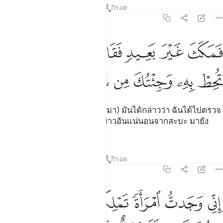
ตัฟซีร
บทเรียน
ภาพสะท้อน
กิรอต
27:22
ﳂ
ﳃ
ﳄ
ﳅ
ﳆ
ﳇ
ﳈ
مكث غير بعيد فقال احطت بما لم تحط به وجيتك من سبا بنبا يقين ٢٢
َمَكَثَ غَيْرَ بَعِيدٍۢ فَقَالَ أَحَطتُ بِمَا لَمْ تُحِطْ بِهِۦ وَجِئْتُكَ مِن سَبَإٍۭ بِنَبَإ
ﳉ
ﳊ
ﳋ
ﳌ
ﳍ
ﳎ
ﳏ
ﳐ
[22] มันหายไปชั่วครู่ (แล้วกลับมา) มันได้กล่าวว่า ฉันได้ไปตรวจ
พบสิ่งที่ท่านไม่รู้ และฉันได้นำข่าวอันแน่นอนจากสะบะ มายัง
ท่าน
ตัฟซีร
บทเรียน
ภาพสะท้อน
กิรอต
27:23
ﱁ
ﱂ
ﱃ
ﱄ
ﱅ
ني وجدت امراة تملكهم واوتيت من كل شيء ولها عرش عظيم ٢٣
ﱆ
ِنِّى وَجَدتُّ ٱمْرَأَةًۭ تَمْلِكُهُمْ وَأُوتِيَتْ مِن كُلِّ شَىْءٍۢ وَلَهَا عَرْشٌ عَظِيم