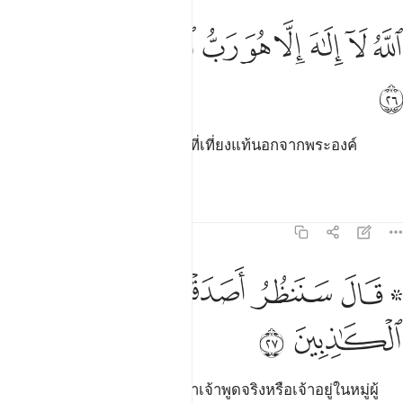
ﱰ
ﱱ
ﱲ
ﱳ
ﱴ
لله لا الاه الا هو رب العرش العظيم ۩‏ ٢٦
ﱵ
ﱶ
ﱷﱸ
للَّهُ لَآ إِلَـٰهَ إِلَّا هُوَ رَبُّ ٱلْعَرْشِ ٱلْعَظِيمِ ۩‏ ٢٦
ﱹ
[26] อัลลอฮฺ ไม่มีพระเจ้าอื่นใดที่เที่ยงแท้นอกจากพระองค์
พระเจ้าแห่งบัลลังก์อันยิ่งใหญ่
ตัฟซีร
บทเรียน
ภาพสะท้อน
27:27
ﱺ ﱻ
ﱼ
ﱽ
۞ ال سننظر اصدقت ام كنت من الكاذبين ٢٧
ﱾ
ﱿ
ﲀ
۞ َالَ سَنَنظُرُ أَصَدَقْتَ أَمْ كُنتَ مِنَ ٱلْكَـٰذِبِينَ ٢٧
ﲁ
ﲂ
[27] เขากล่าวว่า เราจะคอยดูว่าเจ้าพูดจริงหรือเจ้าอยู่ในหมู่ผู้