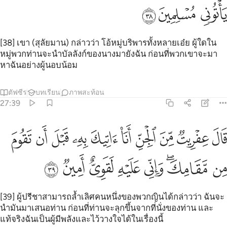
ﱩ
ﱪ
ﱫ
[38] เขา (สุลัยมาน) กล่าวว่า โอ้หมู่บริพารทั้งหลายเอ๋ย ผู้ใดใน
หมู่พวกท่านจะนำบัลลังก์ของนางมายังฉัน ก่อนที่พวกเขาจะมา
หาฉันอย่างผู้นอบน้อม
ตัฟซีร
บทเรียน
ภาพสะท้อน
27:39
ﱬ
ﱭ
ﱮ
ﱯ
ﱰ
ﱱ
ﱲ
ﱳ
ﱴ
ﱵ
ال عفريت من الجن انا اتيك به قبل ان تقوم من مقامك واني عليه لقوي 
َالَ عِفْرِيتٌۭ مِّنَ ٱلْجِنِّ أَنَا۠ ءَاتِيكَ بِهِۦ قَبْلَ أَن تَقُومَ مِن مَّقَامِكَ ۖ وَإِنِّى ع
ﱶ
ﱷﱸ
ﱹ
ﱺ
ﱻ
ﱼ
ﱽ
[39] ผู้ปรีชาสามารถล้ำเลิศคนหนึ่งของพวกญินได้กล่าวว่า ฉันจะ
นำมันมาเสนอท่าน ก่อนที่ท่านจะลุกขึ้นจากที่นั่งของท่าน และ
แท้จริงฉันเป็นผู้มีพลังและไว้วางใจได้ในเรื่องนี้