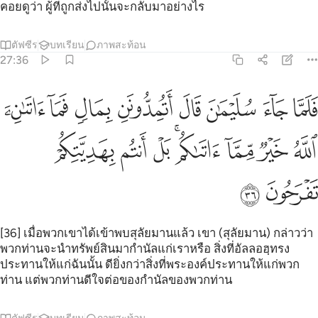
คอยดูว่า ผู้ที่ถูกส่งไปนั้นจะกลับมาอย่างไร
ตัฟซีร
บทเรียน
ภาพสะท้อน
27:36
ﱁ
ﱂ
ﱃ
ﱄ
ﱅ
ﱆ
ﱇ
ﱈ
لما جاء سليمان قال اتمدونن بمال فما اتاني الله خير مما اتاكم بل انتم 
َلَمَّا جَآءَ سُلَيْمَـٰنَ قَالَ أَتُمِدُّونَنِ بِمَالٍۢ فَمَآ ءَاتَىٰنِۦَ ٱللَّهُ خَيْرٌۭ مِّمَّآ ءَاتَىٰ
ﱉ
ﱊ
ﱋ
ﱌﱍ
ﱎ
ﱏ
ﱐ
ﱑ
ﱒ
[36] เมื่อพวกเขาได้เข้าพบสุลัยมานแล้ว เขา (สุลัยมาน) กล่าวว่า
พวกท่านจะนำทรัพย์สินมากำนัลแก่เราหรือ สิ่งที่อัลลอฮฺทรง
ประทานให้แก่ฉันนั้น ดียิ่งกว่าสิ่งที่พระองค์ประทานให้แก่พวก
ท่าน แต่พวกท่านดีใจต่อของกำนัลของพวกท่าน