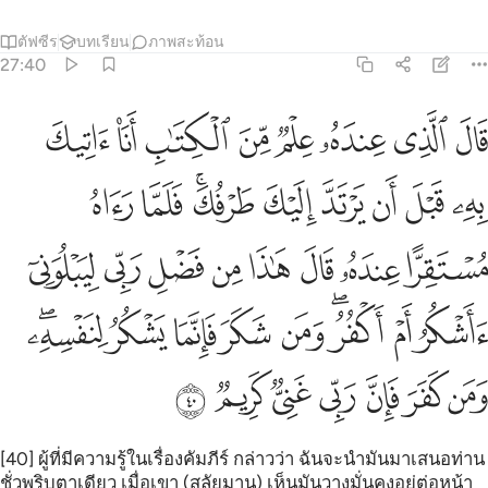
ตัฟซีร
บทเรียน
ภาพสะท้อน
27:40
ﱾ
ﱿ
ﲀ
ﲁ
ﲂ
ﲃ
ﲄ
ﲅ
ال الذي عنده علم من الكتاب انا اتيك به قبل ان يرتد اليك طرفك فلم
َالَ ٱلَّذِى عِندَهُۥ عِلْمٌۭ مِّنَ ٱلْكِتَـٰبِ أَنَا۠ ءَاتِيكَ بِهِۦ قَبْلَ أَن يَرْتَدَّ إِلَيْكَ 
ﲆ
ﲇ
ﲈ
ﲉ
ﲊ
ﲋﲌ
ﲍ
ﲎ
ﲏ
ﲐ
ﲑ
ﲒ
ﲓ
ﲔ
ﲕ
ﲖ
ﲗ
ﲘ
ﲙﲚ
ﲛ
ﲜ
ﲝ
ﲞ
ﲟﲠ
ﲡ
ﲢ
ﲣ
ﲤ
ﲥ
ﲦ
ﲧ
[40] ผู้ที่มีความรู้ในเรื่องคัมภีร์ กล่าวว่า ฉันจะนำมันมาเสนอท่าน
ชั่วพริบตาเดียว เมื่อเขา (สุลัยมาน) เห็นมันวางมั่นคงอยู่ต่อหน้า