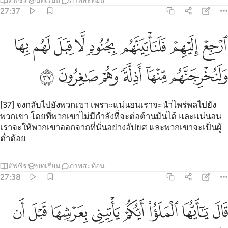
ตัฟซีร
บทเรียน
ภาพสะท้อน
27:37
ﱓ
ﱔ
ﱕ
ﱖ
ﱗ
ﱘ
ﱙ
ﱚ
رجع اليهم فلناتينهم بجنود لا قبل لهم بها ولنخرجنهم منها اذلة وهم صاغرو
رْجِعْ إِلَيْهِمْ فَلَنَأْتِيَنَّهُم بِجُنُودٍۢ لَّا قِبَلَ لَهُم بِهَا وَلَنُخْرِجَنَّهُم مِّنْهَآ أَذِلَّةًۭ و
ﱛ
ﱜ
ﱝ
ﱞ
ﱟ
ﱠ
[37] จงกลับไปยังพวกเขา เพราะแน่นอนเราจะนำไพร่พลไปยัง
พวกเขา โดยที่พวกเขาไม่มีกำลังที่จะต่อต้านมันได้ และแน่นอน
เราจะให้พวกเขาออกจากที่นั่นอย่างอัปยศ และพวกเขาจะเป็นผู้
ต่ำต้อย
ตัฟซีร
บทเรียน
ภาพสะท้อน
27:38
ﱡ
ﱢ
ﱣ
ﱤ
ﱥ
ﱦ
ال يا ايها الملا ايكم ياتيني بعرشها قبل ان ياتوني مسلمين ٣٨
ﱧ
ﱨ
َالَ يَـٰٓأَيُّهَا ٱلْمَلَؤُا۟ أَيُّكُمْ يَأْتِينِى بِعَرْشِهَا قَبْلَ أَن يَأْتُونِى مُسْلِمِينَ ٣٨