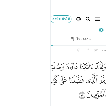
ลงชื่อเข้าใช้
27. An-Naml
ทีละบท
โหมดอ่าน
การแปล
: Society of Institutes and Universities
27:15
ﱎ
ﱏ
ﱐ
ﱑ
ﱒﱓ
ﱔ
ﱕ
لقد اتينا داوود وسليمان علما وقالا الحمد لله الذي فضلنا على كثير من ع
َلَقَدْ ءَاتَيْنَا دَاوُۥدَ وَسُلَيْمَـٰنَ عِلْمًۭا ۖ وَقَالَا ٱلْحَمْدُ لِلَّهِ ٱ
ﱖ
ﱗ
ﱘ
ﱙ
ﱚ
ﱛ
ﱜ
ﱝ
ﱞ