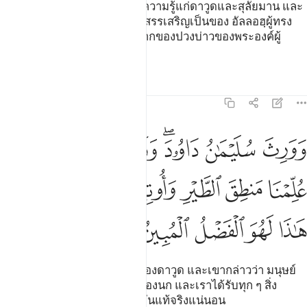
[15] และโดยแน่นอนเราได้ให้ความรู้แก่ดาวูดและสุลัยมาน และ
เขาทั้งสองกล่าวว่า บรรดาการสรรเสริญเป็นของ อัลลอฮฺผู้ทรง
โปรดปรานแก่เรา เหนือส่วนมากของปวงบ่าวของพระองค์ผู้
ศรัทธาทั้งหลาย
ตัฟซีร
บทเรียน
ภาพสะท้อน
27:16
ﱟ
ﱠ
ﱡﱢ
ﱣ
ﱤ
ﱥ
ورث سليمان داوود وقال يا ايها الناس علمنا منطق الطير واوتينا من كل
َوَرِثَ سُلَيْمَـٰنُ دَاوُۥدَ ۖ وَقَالَ يَـٰٓأَيُّهَا ٱلنَّاسُ عُلِّمْنَا مَنطِقَ ٱلطَّي
ﱦ
ﱧ
ﱨ
ﱩ
ﱪ
ﱫ
ﱬﱭ
ﱮ
ﱯ
ﱰ
ﱱ
ﱲ
ﱳ
[16] และสุลัยมานเป็นทายาทของดาวูด และเขากล่าวว่า มนุษย์
เอ๋ย เราได้รับความรู้ในภาษาของนก และเราได้รับทุก ๆ สิ่ง
แท้จริง นี่คือความโปรดปรานอันแท้จริงแน่นอน