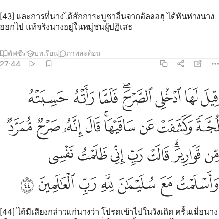
[43] และการที่นางได้สักการะบูชาอื่นจากอัลลอฮฺ ได้หันห่างนาง
ออกไป แท้จริงนางอยู่ในหมู่ชนผู้ปฏิเสธ
ตัฟซีร
บทเรียน
ภาพสะท้อน
27:44
ﳔ
ﳕ
ﳖ
ﳗﳘ
ﳙ
ﳚ
ﳛ
يل لها ادخلي الصرح فلما راته حسبته لجة وكشفت عن ساقيها قال ان
ِيلَ لَهَا ٱدْخُلِى ٱلصَّرْحَ ۖ فَلَمَّا رَأَتْهُ حَسِبَتْهُ لُجَّةًۭ وَكَشَفَتْ عَن سَاقَيْ
ﳜ
ﳝ
ﳞ
ﳟﳠ
ﳡ
ﳢ
ﳣ
ﳤ
ﳥ
ﳦﳧ
ﳨ
ﳩ
ﳪ
ﳫ
ﳬ
ﳭ
ﳮ
ﳯ
ﳰ
ﳱ
ﳲ
ﳳ
[44] ได้มีเสียงกล่าวแก่นางว่า โปรดเข้าไปในวังเถิด ครั้นเมื่อนาง