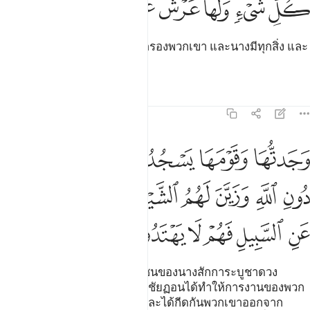
ﱇ
ﱈ
ﱉ
ﱊ
ﱋ
ﱌ
[23] ฉันได้พบหญิงคนหนึ่ง ปกครองพวกเขา และนางมีทุกสิ่ง และ
นางมีบัลลังก์อันใหญ่โต
ตัฟซีร
บทเรียน
ภาพสะท้อน
27:24
ﱍ
ﱎ
ﱏ
ﱐ
ﱑ
جدتها وقومها يسجدون للشمس من دون الله وزين لهم الشيطان اعمالهم
َجَدتُّهَا وَقَوْمَهَا يَسْجُدُونَ لِلشَّمْسِ مِن دُونِ ٱللَّهِ وَزَيَّنَ لَهُمُ ٱلشَّيْطَـٰنُ أَعْمَـٰ
ﱒ
ﱓ
ﱔ
ﱕ
ﱖ
ﱗ
ﱘ
ﱙ
ﱚ
ﱛ
ﱜ
ﱝ
ﱞ
[24] และฉันได้พบนางและหมู่ชนของนางสักการะบูชาดวง
อาทิตย์อื่นจากอัลลอฮฺ และมารชัยฏอนได้ทำให้การงานของพวก
เขาเป็นของดีงามแก่พวกเขา และได้กีดกันพวกเขาออกจาก