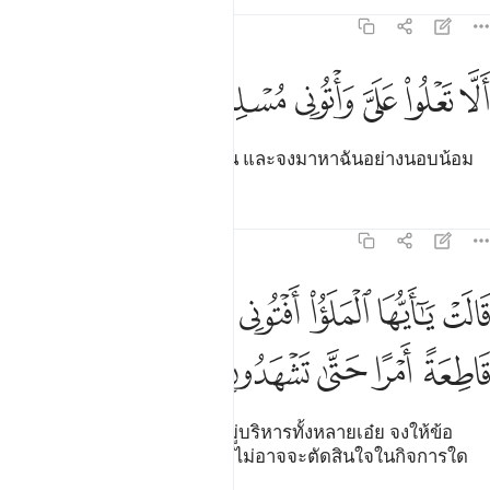
ตัฟซีร
บทเรียน
ภาพสะท้อน
27:31
ﲡ
ﲢ
ﲣ
ﲤ
لا تعلوا علي واتوني مسلمين ٣١
ﲥ
ﲦ
َلَّا تَعْلُوا۟ عَلَىَّ وَأْتُونِى مُسْلِمِينَ ٣١
[31] พวกท่านอย่าเย่อหยิ่งต่อฉัน และจงมาหาฉันอย่างนอบน้อม
ตัฟซีร
บทเรียน
ภาพสะท้อน
27:32
ﲧ
ﲨ
ﲩ
ﲪ
ﲫ
ﲬ
ﲭ
ﲮ
الت يا ايها الملا افتوني في امري ما كنت قاطعة امرا حتى تشهدون ٣٢
َالَتْ يَـٰٓأَيُّهَا ٱلْمَلَؤُا۟ أَفْتُونِى فِىٓ أَمْرِى مَا كُنتُ قَاطِعَةً أَمْرًا حَتَّىٰ تَشْهَدُونِ 
ﲯ
ﲰ
ﲱ
ﲲ
ﲳ
[32] พระนางทรงกล่าวว่า โอ้หมู่บริหารทั้งหลายเอ๋ย จงให้ข้อ
ชี้ขาดแก่ฉันในเรื่องของฉัน ฉันไม่อาจจะตัดสินใจในกิจการใด
จนกว่าพวกท่านจะอยู่ร่วมด้วย