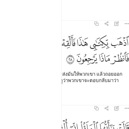
กล่าวเท็จ
ตัฟซีร
บทเรียน
ภาพสะท้อน
27:28
ﲃ
ﲄ
ﲅ
ﲆ
ﲇ
ﲈ
ﲉ
ذهب بكتابي هاذا فالقه اليهم ثم تول عنهم فانظر ماذا يرجعون ٢٨
ﲊ
ذْهَب بِّكِتَـٰبِى هَـٰذَا فَأَلْقِهْ إِلَيْهِمْ ثُمَّ تَوَلَّ عَنْهُمْ فَٱنظُرْ مَاذَا يَرْجِعُونَ ٢٨
ﲋ
ﲌ
ﲍ
ﲎ
[28] เจ้าจงนำสารของฉันนี้และส่งมันให้พวกเขา แล้วถอยออก
ห่างจากพวกเขา ดังนั้นจงคอยดูว่าพวกเขาจะตอบกลับมาว่า
อย่างไร
ตัฟซีร
บทเรียน
ภาพสะท้อน
27:29
ﲏ
ﲐ
ﲑ
ﲒ
ﲓ
الت يا ايها الملا اني القي الي كتاب كريم ٢٩
ﲔ
ﲕ
َالَتْ يَـٰٓأَيُّهَا ٱلْمَلَؤُا۟ إِنِّىٓ أُلْقِىَ إِلَىَّ كِتَـٰبٌۭ كَرِيمٌ ٢٩