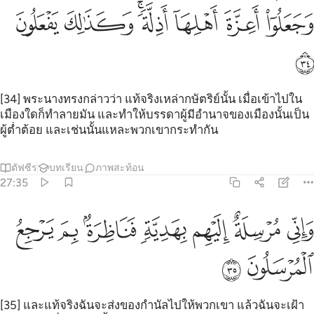
ﳈ
ﳉ
ﳊ
ﳋﳌ
ﳍ
ﳎ
ﳏ
[34] พระนางทรงกล่าวว่า แท้จริงเหล่ากษัตริย์นั้น เมื่อเข้าไปใน
เมืองใดก็ทำลายมัน และทำให้บรรดาผู้มีอำนาจของเมืองนั้นเป็น
ผู้ต่ำต้อย และเช่นนั้นแหละพวกเขากระทำกัน
ตัฟซีร
บทเรียน
ภาพสะท้อน
27:35
ﳐ
ﳑ
ﳒ
ﳓ
اني مرسلة اليهم بهدية فناظرة بم يرجع المرسلون ٣٥
ﳔ
ﳕ
ﳖ
َإِنِّى مُرْسِلَةٌ إِلَيْهِم بِهَدِيَّةٍۢ فَنَاظِرَةٌۢ بِمَ يَرْجِعُ ٱلْمُرْسَلُونَ 
ﳗ
ﳘ
[35] และแท้จริงฉันจะส่งของกำนัลไปให้พวกเขา แล้วฉันจะเฝ้า