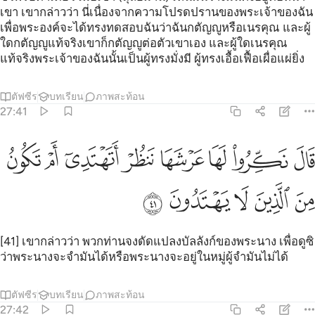
เขา เขากล่าวว่า นี่เนื่องจากความโปรดปรานของพระเจ้าของฉัน
เพื่อพระองค์จะได้ทรงทดสอบฉันว่าฉันกตัญญูหรือเนรคุณ และผู้
ใดกตัญญูแท้จริงเขาก็กตัญญูต่อตัวเขาเอง และผู้ใดเนรคุณ
แท้จริงพระเจ้าของฉันนั้นเป็นผู้ทรงมั่งมี ผู้ทรงเอื้อเฟื้อเผื่อแผ่ยิ่ง
ตัฟซีร
บทเรียน
ภาพสะท้อน
27:41
ﲨ
ﲩ
ﲪ
ﲫ
ﲬ
ﲭ
ﲮ
ال نكروا لها عرشها ننظر اتهتدي ام تكون من الذين لا يهتدون ٤١
ﲯ
َالَ نَكِّرُوا۟ لَهَا عَرْشَهَا نَنظُرْ أَتَهْتَدِىٓ أَمْ تَكُونُ مِنَ ٱلَّذِينَ لَا يَهْتَدُونَ ٤١
ﲰ
ﲱ
ﲲ
ﲳ
ﲴ
[41] เขากล่าวว่า พวกท่านจงดัดแปลงบัลลังก์ของพระนาง เพื่อดูซิ
ว่าพระนางจะจำมันได้หรือพระนางจะอยู่ในหมู่ผู้จำมันไม่ได้
ตัฟซีร
บทเรียน
ภาพสะท้อน
27:42