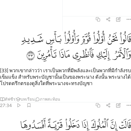
ตัฟซีร
บทเรียน
ภาพสะท้อน
27:33
ﲴ
ﲵ
ﲶ
ﲷ
ﲸ
ﲹ
ﲺ
الوا نحن اولو قوة واولو باس شديد والامر اليك فانظري ماذا تامرين ٣٣
َالُوا۟ نَحْنُ أُو۟لُوا۟ قُوَّةٍۢ وَأُو۟لُوا۟ بَأْسٍۢ شَدِيدٍۢ وَٱلْأَمْرُ إِلَيْكِ فَٱنظ
ﲻ
ﲼ
ﲽ
ﲾ
ﲿ
ﳀ
[33] พวกเขากล่าวว่า เราเป็นพวกที่มีพลังและเป็นพวกที่มีกำลังรบ
เข็มแข็ง สำหรับพระบัญชานั้นเป็นของพระนาง ดังนั้น พระนางได้
โปรดตรึกตรองดูสิ่งใดที่พระนางจะทรงบัญชา
ตัฟซีร
บทเรียน
ภาพสะท้อน
27:34
ﳁ
ﳂ
ﳃ
ﳄ
ﳅ
ﳆ
ﳇ
الت ان الملوك اذا دخلوا قرية افسدوها وجعلوا اعزة اهلها اذلة وكذالك يف
َالَتْ إِنَّ ٱلْمُلُوكَ إِذَا دَخَلُوا۟ قَرْيَةً أَفْسَدُوهَا وَجَعَلُوٓا۟ أَعِزَّةَ أَهْلِهَآ أَذِلَّةًۭ 