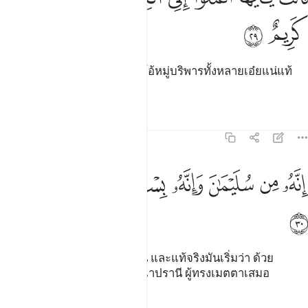
ﲖ
ﲗ
[29] (พระราชินี) ทรงกล่าวว่า โอ้หมู่บริพารทั้งหลายเอ๋ยแน่แท้
สารอันมีเกียรติถูกนำมาให้ฉัน
ตัฟซีร
บทเรียน
ภาพสะท้อน
27:30
ﲘ
ﲙ
ﲚ
ﲛ
ﲜ
نه من سليمان وانه بسم الله الرحمان الرحيم ٣٠
ﲝ
ﲞ
ﲟ
ِنَّهُۥ مِن سُلَيْمَـٰنَ وَإِنَّهُۥ بِسْمِ ٱللَّهِ ٱلرَّحْمَـٰنِ ٱلرَّحِيمِ ٣٠
ﲠ
[30] แท้จริงมันมาจากสุลัยมาน และแท้จริงมันเริ่มว่า ด้วย
พระนามของอัลลอฮฺ ผู้ทรงกรุณาปรานี ผู้ทรงเมตตาเสมอ