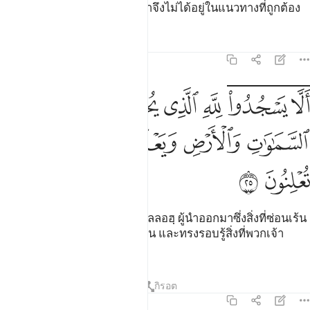
แนวทางที่ถูกต้อง ดังนั้นพวกเขาจึงไม่ได้อยู่ในแนวทางที่ถูกต้อง
ตัฟซีร
บทเรียน
ภาพสะท้อน
27:25
ﱟﱠ
ﱡﱢ
ﱣ
ﱤ
ﱥ
ﱦ
ﱧ
لا يسجدوا لله الذي يخرج الخبء في السماوات والارض ويعلم ما تخفون و
َلَّا يَسْجُدُوا۟ لِلَّهِ ٱلَّذِى يُخْرِجُ ٱلْخَبْءَ فِى ٱلسَّمَـٰوَٰتِ وَٱلْأَرْضِ وَيَعْلَمُ مَا تُخ
ﱨ
ﱩ
ﱪ
ﱫ
ﱬ
ﱭ
ﱮ
ﱯ
[25] ทำไมพวกเขาไม่สุญูดต่ออัลลอฮฺ ผู้นำออกมาซึ่งสิ่งที่ซ่อนเร้น
อยู่ในชั้นฟ้าทั้งหลายและแผ่นดิน และทรงรอบรู้สิ่งที่พวกเจ้า
ปิดบัง และสิ่งที่พวกเจ้าเปิดเผย
ตัฟซีร
บทเรียน
ภาพสะท้อน
กิรอต
27:26