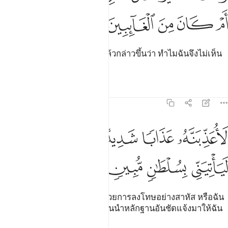
ﲳ
ﲴ
ﲵ
ﲶ
ﲷ
[20] และเขาได้ตรวจดูฝูงนกแล้วกล่าวขึ้นว่า ทำไมฉันจึงไม่เห็น
ฮุดฮุด แต่ว่ามันหายไปไหน
ตัฟซีร
บทเรียน
ภาพสะท้อน
27:21
ﲸ
ﲹ
ﲺ
ﲻ
اعذبنه عذابا شديدا او لاذبحنه او لياتيني بسلطان مبين ٢١
ﲼ
ﲽ
َأُعَذِّبَنَّهُۥ عَذَابًۭا شَدِيدًا أَوْ لَأَا۟ذْبَحَنَّهُۥٓ أَوْ لَيَأْتِيَنِّى بِسُلْطَـٰنٍۢ مُّبِينٍۢ ١
ﲾ
ﲿ
ﳀ
ﳁ
[21] แน่นอน ฉันจะลงโทษมันด้วยการลงโทษอย่างสาหัส หรือฉัน
จะฆ่ามันอย่างแน่นอนหรือให้มันนำหลักฐานอันชัดแจ้งมาให้ฉัน