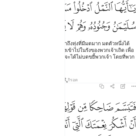
ﲆ
ﲇ
ﲈ
ﲉ
ﲊ
ﲋ
ﲌ
ﲍ
ﲎ
ﲏ
ﲐ
ﲑ
[18] จนกระทั่งเมื่อพวกเขาได้มาถึงทุ่งที่มีมดมาก มดตัวหนึ่งได้
พูดว่า โอ้พวกมดเอ๋ย พวกเจ้าจงเข้าไปในรังของพวกเจ้าเถิด เพื่อ
ว่าสุลัยมานและไพร่พลของเขาจะได้ไม่บดขยี้พวกเจ้า โดยที่พวก
เขาไม่รู้ตัว
ตัฟซีร
บทเรียน
ภาพสะท้อน
กิรอต
27:19
ﲒ
ﲓ
ﲔ
ﲕ
ﲖ
ﲗ
ﲘ
تبسم ضاحكا من قولها وقال رب اوزعني ان اشكر نعمتك التي انعمت ع
َتَبَسَّمَ ضَاحِكًۭا مِّن قَوْلِهَا وَقَالَ رَبِّ أَوْزِعْنِىٓ أَنْ أَشْكُرَ نِعْمَتَكَ 
ﲙ
ﲚ
ﲛ
ﲜ
ﲝ
ﲞ
ﲟ