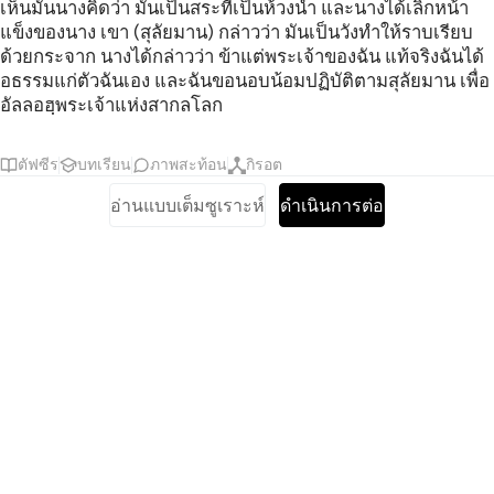
เห็นมันนางคิดว่า มันเป็นสระที่เป็นห้วงน้ำ และนางได้เลิกหน้า
แข็งของนาง เขา (สุลัยมาน) กล่าวว่า มันเป็นวังทำให้ราบเรียบ
ด้วยกระจาก นางได้กล่าวว่า ข้าแต่พระเจ้าของฉัน แท้จริงฉันได้
อธรรมแก่ตัวฉันเอง และฉันขอนอบน้อมปฏิบัติตามสุลัยมาน เพื่อ
อัลลอฮฺพระเจ้าแห่งสากลโลก
ตัฟซีร
บทเรียน
ภาพสะท้อน
กิรอต
อ่านแบบเต็มซูเราะห์
ดำเนินการต่อ