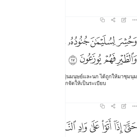
ตัฟซีร
บทเรียน
ภาพสะท้อน
27:17
ﱴ
ﱵ
ﱶ
ﱷ
ﱸ
حشر لسليمان جنوده من الجن والانس والطير فهم يوزعون ١٧
ﱹ
َحُشِرَ لِسُلَيْمَـٰنَ جُنُودُهُۥ مِنَ ٱلْجِنِّ وَٱلْإِنسِ وَٱلطَّيْرِ فَهُمْ يُوزَعُونَ ١٧
ﱺ
ﱻ
ﱼ
ﱽ
[17] และไพร่พลของเขาที่เป็นญินมนุษย์และนก ได้ถูกให้มาชุมนุม
ต่อหน้าสุลัยมาน และพวกเขาถูกจัดให้เป็นระเบียบ
ตัฟซีร
บทเรียน
ภาพสะท้อน
27:18
ﱾ
ﱿ
ﲀ
ﲁ
ﲂ
ﲃ
ﲄ
ﲅ
تى اذا اتوا على واد النمل قالت نملة يا ايها النمل ادخلوا مساكنكم لا 
َتَّىٰٓ إِذَآ أَتَوْا۟ عَلَىٰ وَادِ ٱلنَّمْلِ قَالَتْ نَمْلَةٌۭ يَـٰٓأَيُّهَا ٱلنَّمْلُ ٱدْخُلُوا۟ مَسَـٰكِنَكُمْ لَا 