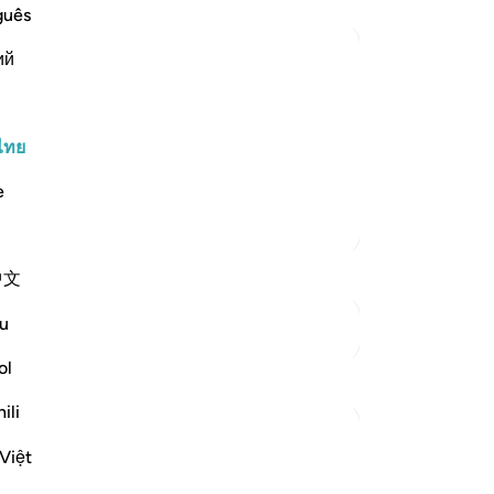
สำ
guês
จา
ий
คว
หญ
d a Blessing from Him
s creation of An`am, this term includes
สั
จะ
ไทย
tail in Surat Al-An`am where the "eight
แท้
 benefits d
…
อ่านเพิ่มเติม
e
เส
ตัฟซีร์เพิ่มเติม
และ
พวก
中文
ชี้
คด
u
ดูจุดเชื่อมต่อ
จะ
-
So
ol
การสะท้อน
ili
บั
Yousef Junior
คุณ
Việt
5 ปีที่แล้ว
·
อ้างอิง
อายะห์ 16:7
As I stand here awaiting my flight, looking