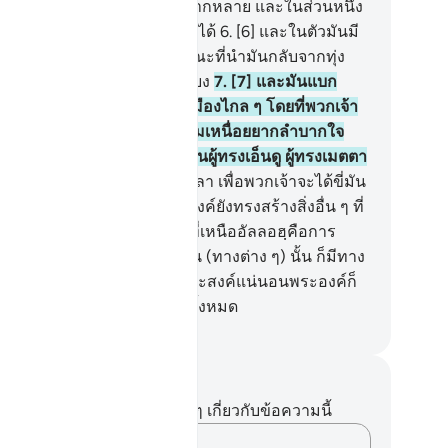
หรับพวกเจ้า และประโยชน์มากหลาย และในส่วนหนึ่ง
กมันนั้นพวกเจ้าเอามาบริโภคได้
6
.
[6] และในตัวมันมี
ามสง่างามสำหรับพวกเจ้า ขณะที่นำมันกลับจากทุ่ง
้าและขณะที่นำมันออกไปเลี้ยง
7
.
[7] และมันแบก
มภาระหนักของพวกเจ้าไปยังเมืองไกล ๆ โดยที่พวกเจ้า
ไปถึงมันไม่ได้เว้นแต่ด้วยความเหนื่อยยากลำบากใจ
จริงพระเจ้าของพวกเจ้านั้นเป็นผู้ทรงเอ็นดู ผู้ทรงเมตตา
มอ
8
.
[8] และม้า และล่อ และลา เพื่อพวกเจ้าจะได้ขี่มัน
เป็นเครื่องประดับ และพระองค์ยังทรงสร้างสิ่งอื่น ๆ ที่
เจ้าไม่รู้
9
.
[9] และเป็นหน้าที่เหนืออัลลอฮฺคือการ
แนะทางที่เที่ยงตรง และจากมัน (ทางต่าง ๆ) นั้น ก็มีทาง
เคี้ยวและหากพระองค์ทรงประสงค์แน่นอนพระองค์ก็
ทรงชี้แนะนำทางแก่พวกเจ้าทั้งหมด
ciety of Institutes and Universities
นทึกและข้อคิด
ไม่มีบันทึกหรือข้อคิดเห็นใดๆ เกี่ยวกับข้อความนี้
บันทึกความคิดของคุณ…