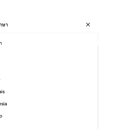
ภาษา
ลงชื่อเข้าใช้
อ่
h
บท 
1
.
[
ﱁ
ﱂ
ﱃ
ﱄ
ﱅ
มั
พว
ﱍ
ﱎ
ﱏ
ﱐ
พร
ف
พร
is
พว
งไกล ๆ โดยที่พวกเจ้าจะไปถึงมันไม่ได้
พว
าของพวกเจ้านั้นเป็นผู้ทรงเอ็นดู ผู้ทรง
esia
ทั
เหน
no
อ่านต่อ
น้ำ
ปศ