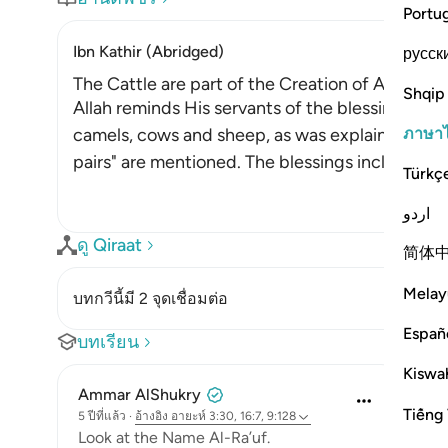
Portu
Ibn Kathir (Abridged)
русск
The Cattle are part of the Creation of Allah an
Shqip
Allah reminds His servants of the blessing in Hi
ภาษา
camels, cows and sheep, as was explained in de
pairs" are mentioned. The blessings include the
Türkç
اردو
ดู Qiraat
简体
Melay
บทกวีนี้มี 2 จุดเชื่อมต่อ
Españ
บทเรียน
Kiswah
Ammar AlShukry
Tiếng 
5 ปีที่แล้ว
·
อ้างอิง
อายะห์ 3:30, 16:7, 9:128
Look at the Name Al-Ra’uf.