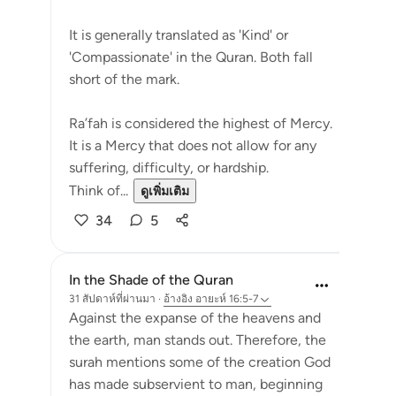
It is generally translated as 'Kind' or
'Compassionate' in the Quran. Both fall
short of the mark.
Ra’fah is considered the highest of Mercy.
It is a Mercy that does not allow for any
suffering, difficulty, or hardship.
Think of...
ดูเพิ่มเติม
34
5
In the Shade of the Quran
31 สัปดาห์ที่ผ่านมา
·
อ้างอิง
อายะห์ 16:5-7
Against the expanse of the heavens and
the earth, man stands out. Therefore, the
surah mentions some of the creation God
has made subservient to man, beginning