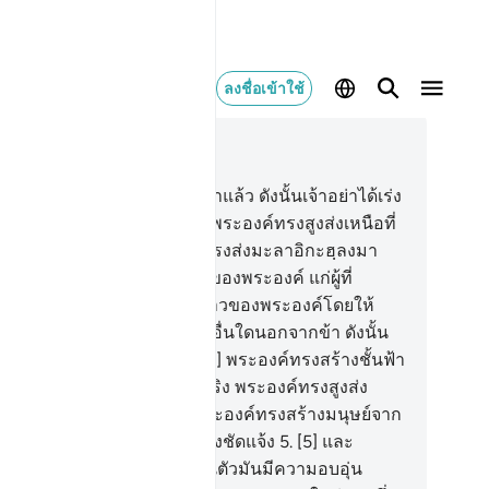
ลงชื่อเข้าใช้
านในบริบท
16, หน้าหนังสือ 268, จุซ 14
1] พระบัญชาของอัลลอฮฺได้มาแล้ว ดังนั้นเจ้าอย่าได้เร่ง
น มหาบริสุทธิ์แด่พระองค์และพระองค์ทรงสูงส่งเหนือที่
กเขาตั้งภาคี
2
.
[2] พระองค์ทรงส่งมะลาอิกะฮฺลงมา
้อมด้วยวะฮียฺ ตามพระบัญชาของพระองค์ แก่ผู้ที่
ะองค์ทรงประสงค์ จากปวงบ่าวของพระองค์โดยให้
กเขาตักเตือนว่า ไม่มีพระเจ้าอื่นใดนอกจากข้า ดังนั้น
กเจ้าจงยำเกรงต่อข้าเถิด
3
.
[3] พระองค์ทรงสร้างชั้นฟ้า
้งหลายและแผ่นดินด้วยความจริง พระองค์ทรงสูงส่ง
ือที่พวกเขาตั้งภาคี
4
.
[4] พระองค์ทรงสร้างมนุษย์จาก
อสุจิแล้วเขาก็เป็นปรปักษ์อย่างชัดแจ้ง
5
.
[5] และ
ุสัตว์ พระองค์ทรงสร้างมัน ในตัวมันมีความอบอุ่น