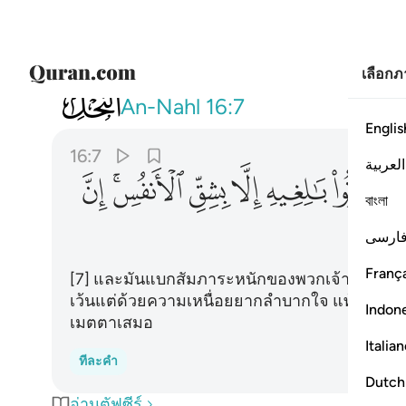
เลือก
016
وتحمل اثقالكم الى بلد لم تكونوا 
An-Nahl
16:7
Englis
16:7
العربية
ﱆ
ﱇ
ﱈ
ﱉ
ﱊﱋ
ﱌ
বাংলা
ارسی
França
[7] และมันแบกสัมภาระหนักของพวกเจ้าไปยังเมือ
เว้นแต่ด้วยความเหนื่อยยากลำบากใจ แท้จริงพระเจ้
Indon
เมตตาเสมอ
Italia
ทีละคำ
Dutch
อ่านตัฟซีร์