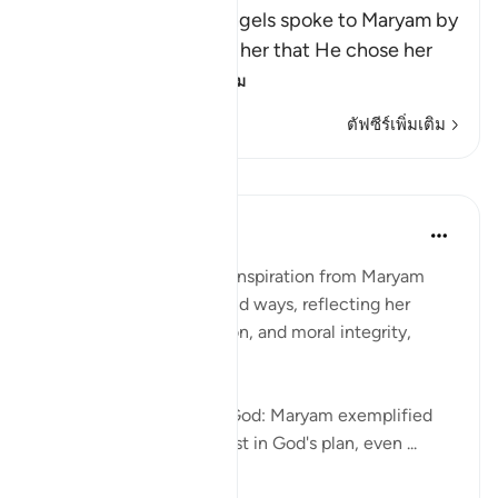
Allah states that the angels spoke to Maryam by
His command and told her that He chose her
because of h
…
อ่านเพิ่มเติม
ตัฟซีร์เพิ่มเติม
การสะท้อน
Ismail Ibrahim
2 ปีที่แล้ว
·
อ้างอิง
อายะห์ 3:43
Women today can draw inspiration from Maryam
(Mary) in several profound ways, reflecting her
qualities of faith, devotion, and moral integrity,
which are timeless:
Deep Faith and Trust in God: Maryam exemplified
unwavering faith and trust in God's plan, even ...
ดูเพิ่มเติม