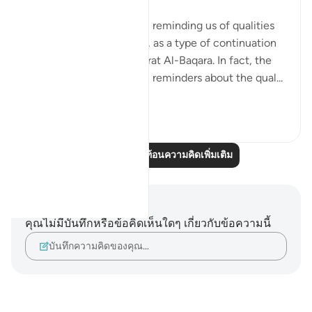
Surat Al-Imran ends with reminding us of qualities
needed to be successful, as a type of continuation
from the first page of Surat Al-Baqara. In fact, the
entire Surah is filled with reminders about the qual...
ดูเพิ่มเติม
12
1
อ่านบทความสะท้อนความคิดเพิ่มเติม
บันทึกและข้อคิด
คุณไม่มีบันทึกหรือข้อคิดเห็นใดๆ เกี่ยวกับข้อความนี้
บันทึกความคิดของคุณ…