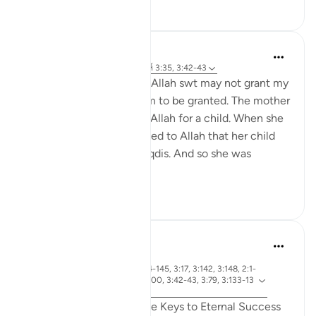
10
1
Binth Ahmd A
24 สัปดาห์ที่ผ่านมา
·
อ้างอิง
อายะห์ 3:35, 3:42-43
Reminder to myself that Allah swt may not grant my
duas the way I want them to be granted. The mother
of Maryam AS prayed to Allah for a child. When she
got pregnant, she promised to Allah that her child
would serve Bayt-Al-Maqdis. And so she was
expecting a b...
ดูเพิ่มเติม
6
0
R. Ebied
ปีที่แล้ว
·
ซูเราะห์ 3 และ อายะห์ 3:144-145, 3:17, 3:142, 3:148, 2:1-
อ้างอิง
5, 3:172-175, 3:92, 3:198-200, 3:42-43, 3:79, 3:133-13
8, 3:102-103, 3:31, 3:159
Qualities of Believers: The Keys to Eternal Success