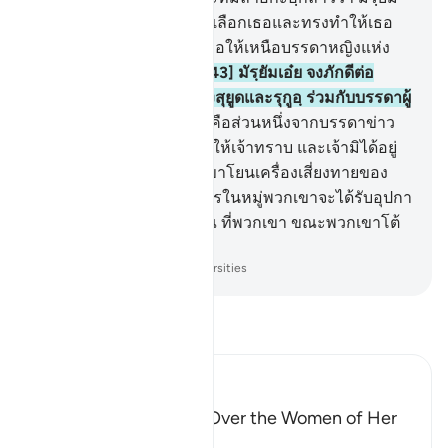
เอ๋ย่! แท้จริงอัลลอฮฺได้ทรงเลือกเธอและทรงทำให้เธอ
บริสุทธิ์ และได้ทรงเลือกเธอให้เหนือบรรดาหญิงแห่ง
ประชาชาติทั้งหลาย
43
.
[43] มัรฺยัมเอ๋ย จงภักดีต่อ
พระเจ้าของเจ้าเถิด และจงสุยูดและรุกูอฺ ร่วมกับบรรดาผู้
รุกูอฺทั้งหลาย
44
.
[44] นั่นคือส่วนหนึ่งจากบรรดาข่าว
ของสิ่งเร้นลับ ซึ่งเราชี้แจงให้เจ้าทราบ และเจ้ามิได้อยู่
ณ ที่พวกเขา ขณะที่พวกเขาโยนเครื่องเสี่ยงทายของ
พวกเขา (เพื่อทราบว่า) ใครในหมู่พวกเขาจะได้รับอุปกา
ระมัรฺยัม และเจ้ามิได้อยู่ ณ ที่พวกเขา ขณะพวกเขาโต้
เถียงกัน
-
Society of Institutes and Universities
อ่านตัฟซีร์
Ibn Kathir (Abridged)
The Virtue of Maryam Over the Women of Her
Time