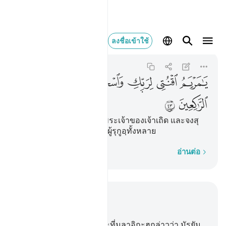
يا مريم اقنتي لربك و
ลงชื่อเข้าใช้
Ali 'Imran
3:43
3:43
ﲟ
ﲠ
ﲡ
ﲢ
ﲣ
ﲤ
ﲥ
ﲦ
[43] มัรฺยัมเอ๋ย จงภักดีต่อพระเจ้าของเจ้าเถิด และจงสุ
ยูดและรุกูอฺ ร่วมกับบรรดาผู้รุกูอฺทั้งหลาย
ทีละคำ
อ่านต่อ
อ่านในบริบท
บท 3, หน้าหนังสือ 55, จุซ 3
42
.
[42] และจงรำลึก ขณะที่มลาอิกะฮฺกล่าวว่า มัรฺยัม