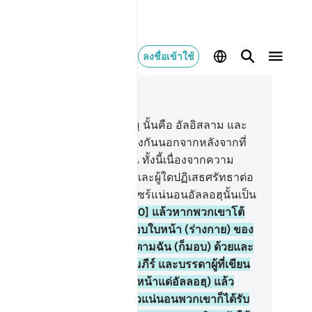
ลงชื่อเข้าใช้
านในบริบท
3, หน้าหนังสือ 52, จุซ 3
.
[19] แท้จริงศาสนา ณ อัลลอฮฺ นั้นคือ อัลอิสลาม และ
ดาผู้ที่ได้รับคัมภีร์ มิได้ขัดแย้งกันนอกจากหลังจากที่
มีความรู้ มายังพวกเขาเท่านั้น ทั้งนี้เนื่องจากความ
จฉาริษยาระหว่างพวกเขาเอง และผู้ใดปฏิเสธศรัทธาต่อ
รดาโองการของอัลลอฮฺแล้วไซร้แน่นอนอัลลอฮฺนั้นเป็น
้ทรงรวดเร็วในการชำระ
20
.
[20] แล้วหากพวกเขาโต้
้งเจ้า ก็จงกล่าวเถิดว่าฉันได้มอบใบหน้า (ร่างกาย) ของ
แด่อัลลอฮฺแล้ว และผู้ที่ปฏิบัติตามฉัน (ก็มอบ) ด้วยและ
าจงกล่าวแก่บรรดาผู้ที่ได้รับคัมภีร์ และบรรดาผู้ที่เขียน
านไม่เป็นว่า พวกท่านมอบ (ใบหน้าแด่อัลลอฮฺ) แล้ว
ือ? ถ้าหากพวกเขาได้มอบแล้วแน่นอนพวกเขาก็ได้รับ