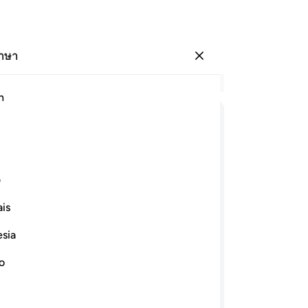
ภาษา
ลงชื่อเข้าใช้
อ่
h
บท 
19
ﲅ
ﲆ
ﲇ
ﲈ
ﲉ
บรร
ได้
ﲑ
ﲒ
ﲓﲔ
อิ
ف
บร
is
ผู
ﲜ
ﲝ
ﲞﲟ
ﲠ
ﲡ
แย
esia
ฉัน
าฉันได้มอบใบหน้า (ร่างกาย) ของฉันแด่
เจ้
no
ะเจ้าจงกล่าวแก่บรรดาผู้ที่ได้รับคัมภีร์
อ่
(ใบหน้าแด่อัลลอฮฺ) แล้วหรือ? ถ้าหากพวก
หร
แนวทางอันถูกต้องและถ้าหากพวกเขาผิน