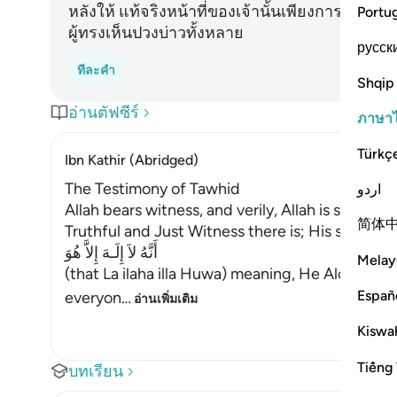
หลังให้ แท้จริงหน้าที่ของเจ้านั้นเพียงการประกาศ
Portu
ผู้ทรงเห็นปวงบ่าวทั้งหลาย
русск
ทีละคำ
Shqip
อ่านตัฟซีร์
ภาษา
Türkç
Ibn Kathir (Abridged)
The Testimony of Tawhid
اردو
Allah bears witness, and verily, Allah is suffici
简体
Truthful and Just Witness there is; His statemen
أَنَّهُ لاَ إِلَـهَ إِلاَّ هُوَ
Melay
(that La ilaha illa Huwa) meaning, He Alone is t
Españ
everyon
…
อ่านเพิ่มเติม
Kiswah
Tiếng 
บทเรียน