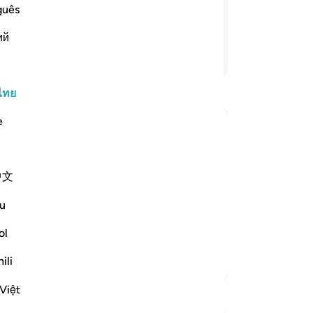
แล
ให้ทราบเท่านั้น และอัลลอฮฺ นั้นเป็น
guês
แท
ий
และ
-
So
อ่านต่อ
ไทย
บั
คุณ
e
ent as a Witness, and He is the Most
中文
t is the absolute truth,
u
he Lord and God of all creation;
ol
ili
ตัฟซีร์เพิ่มเติม
Việt