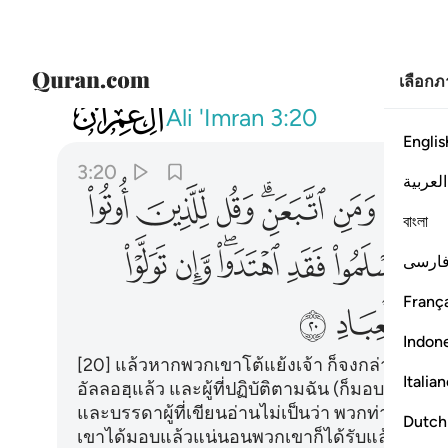
เลือก
003
فان حاجوك فقل اسلمت وجهي لله ومن اتبع
Ali 'Imran
3:20
Englis
3:20
العربية
ﲊ
ﲋ
ﲌﲍ
ﲎ
ﲏ
ﲐ
বাংলা
ﲕ
ﲖ
ﲗ
ﲘﲙ
ﲚ
ﲛ
ارسی
França
ﲢ
ﲣ
Indon
[20] แล้วหากพวกเขาโต้แย้งเจ้า ก็จงกล่าวเถิดว่
Italia
อัลลอฮฺแล้ว และผู้ที่ปฏิบัติตามฉัน (ก็มอบ) ด้วยแล
และบรรดาผู้ที่เขียนอ่านไม่เป็นว่า พวกท่านมอบ 
Dutch
เขาได้มอบแล้วแน่นอนพวกเขาก็ได้รับแล้ว ซึ่ง