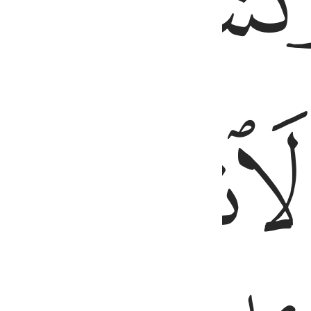
ﱒ
ﱓ
ﱕ
ﱖ