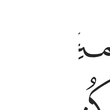
ﱋ
ﱌ
قلب لانفضوا من حولك فاعف عنهم واستغفر لهم وشاورهم في الامر فاذا 
ًا غَلِيظَ ٱلْقَلْبِ لَٱنفَضُّوا۟ مِنْ حَوْلِكَ ۖ فَٱعْفُ عَنْهُمْ وَٱسْتَغْفِرْ لَهُمْ وَش