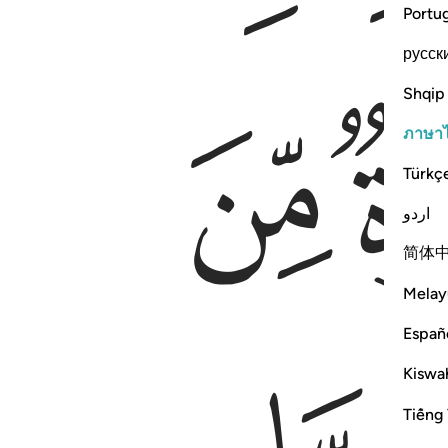
Portu
русск
ﳜ
Shqip
ภาษา
Türkç
اردو
简体
Melay
Españ
Kiswah
Tiếng 