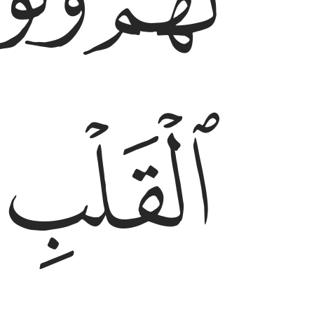
ﱎﱏ
ﱐ
ﱑ
ﱔ