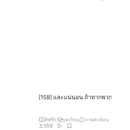
[158] และแน่นอน ถ้าหากพวกเจ้าตายไป
ตัฟซีร
บทเรียน
ภาพสะท้อน
3:159