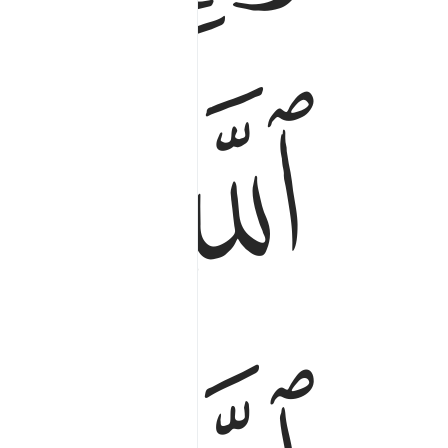
ﳘ
ﳙ
ﳚ