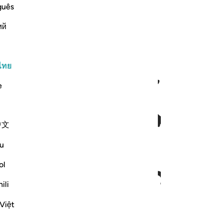
guês
ий
ﳛ
ไทย
e
中文
u
ol
ili
Việt