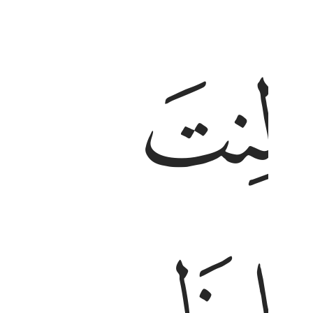
ﱍ
عزمت فتوكل على الله ان الله يحب المتوكلين ١٥٩
َاوِرْهُمْ فِى ٱلْأَمْرِ ۖ فَإِذَا عَزَمْتَ فَتَوَكَّلْ عَلَى ٱللَّهِ ۚ إِنَّ ٱللَّهَ يُحِ