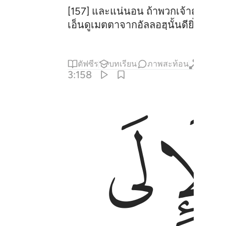
[157] และแน่นอน ถ้าพวกเจ้าถูกฆ่
เอ็นดูเมตตาจากอัลลอฮฺนั้นดียิ่งกว่าสิ
ตัฟซีร
บทเรียน
ภาพสะท้อน
กิรอต
3:158
ﱅ