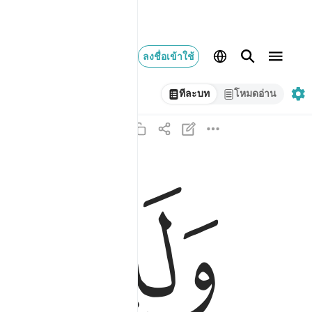
ลงชื่อเข้าใช้
ทีละบท
โหมดอ่าน
ﳔ
ﳕ
ولين قتلتم في سبيل الله او متم لمغفرة من الله و
وَلَئِن قُتِلْتُمْ فِى سَبِيلِ ٱللَّهِ أَوْ مُتُّمْ لَمَغْفِرَةٌۭ مِّنَ ٱل