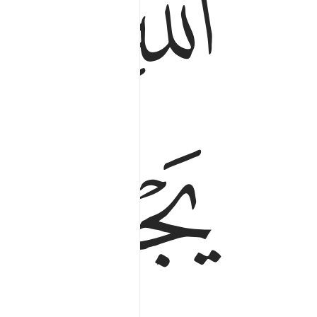
ﳝ
ﳞ
ﳡ