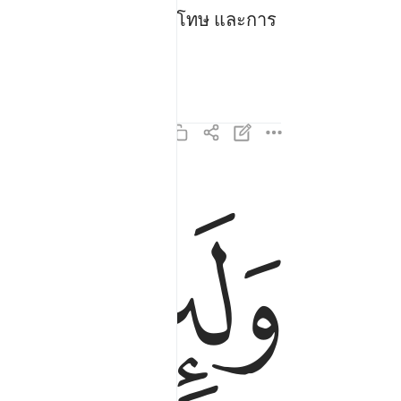
ค์) แล้ว แน่นอนการอภัยโทษ และการ
ﱁ
ﱂ
ولين متم او قتلتم لالى الله تحشرون ١٥٨
وَلَئِن مُّتُّمْ أَوْ قُتِلْتُمْ لَإِلَى ٱللَّهِ تُحْشَرُونَ ١٥٨