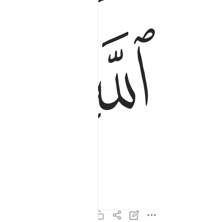
ﱆ
ﱇ
้าจะถูกนำไปชุมนุม