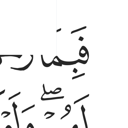
ﱉ
ﱊ
فبما رحمة من الله لنت لهم ولو كنت فظا غليظ ال
فَبِمَا رَحْمَةٍۢ مِّنَ ٱللَّهِ لِنتَ لَهُمْ ۖ وَلَوْ كُنتَ فَظّ