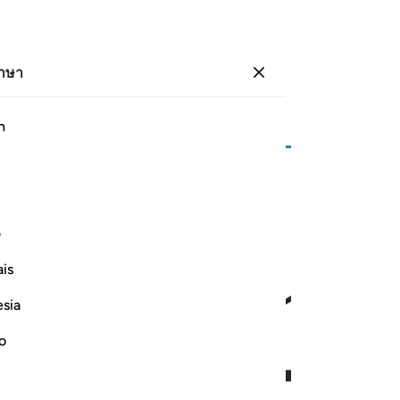
ภาษา
ลงชื่อเข้าใช้
หน้า
70
ญุซ
4
/
ฮิซบ์
7
h
ﳖ
ﳗ
رحمة خير مما يجمعون ١٥٧
ف
لَّهِ وَرَحْمَةٌ خَيْرٌۭ مِّمَّا يَجْمَعُونَ ١٥٧
is
esia
no