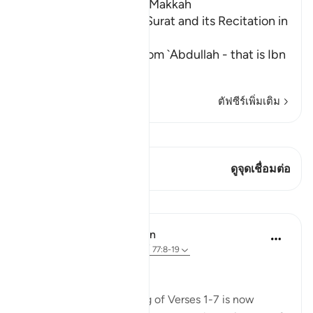
Which was revealed in Makkah
The Revelation of this Surat and its Recitation in
the Maghrib Prayer
Al-Bukhari recorded from `Abdullah - that is Ibn
Mas`
…
อ่านเพิ่มเติม
ตัฟซีร์เพิ่มเติม
ดู Qiraat
บทกวีนี้มี 1 จุดเชื่อมต่อ
ดูจุดเชื่อมต่อ
บทเรียน
In the Shade of the Quran
31 สัปดาห์ที่ผ่านมา
·
อ้างอิง
อายะห์ 77:8-19
Universal Upheaval
This enigmatic beginning of Verses 1-7 is now