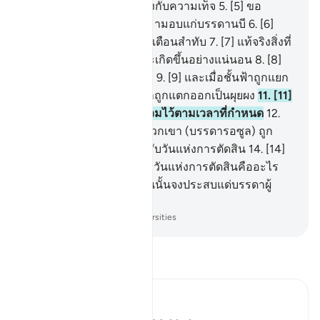
ที่จำแนกระหว่างความจริงกับความเท็จ
5
.
[5] ขอ
สาบานต่อมลาอิกะฮฺที่นำมามอบแก่บรรดานบี
6
.
[6]
ด้วยการให้เหตุผลและการเตือนสำทับ
7
.
[7] แท้จริงสิ่งที่
พวกเจ้าถูกสัญญาไว้นั้น จะเกิดขึ้นอย่างแน่นอน
8
.
[8]
เมื่อดวงดาวถูกทำให้มืดลง
9
.
[9] และเมื่อชั้นฟ้าถูกแยก
ออก
10
.
[10] และเมื่อภูเขาถูกแตกออกเป็นผุยผง
11
.
[11]
และเมื่อบรรดาร่อซู้ลถูกรวมไว้ตามเวลาที่กำหนด
12
.
[12] สำหรับวันไหนเล่าที่พวกเขา (บรรดารอซูล) ถูก
เลื่อนออกไป
13
.
[13] สำหรับวันแห่งการตัดสิน
14
.
[14]
และอันใดเล่าให้เจ้ารู้ได้ว่าวันแห่งการตัดสินคืออะไร
15
.
[15] ความหายนะในวันนั้นจงประสบแด่บรรดาผู้
ปฏิเสธ
-
Society of Institutes and Universities
อ่านตัฟซีร์
Ibn Kathir (Abridged)