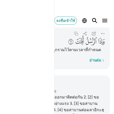
واذا الرسل اقتت ١١
ลงชื่อเข้าใช้
Al-Mursalat
77:11
77:11
ﲤ
ﲥ
ﲦ
ﲧ
[11] และเมื่อบรรดาร่อซู้ลถูกรวมไว้ตามเวลาที่กำหนด
ทีละคำ
อ่านต่อ
อ่านในบริบท
บท 77, หน้าหนังสือ 580, จุซ 29
1
.
[1] ขอสาบานต่อลมที่พัดออกมาติดต่อกัน
2
.
[2] ขอ
สาบานต่อลมพายุที่พัดมาอย่างแรง
3
.
[3] ขอสาบาน
ต่อมลาอิกะฮ์ที่อุ้มเมฆฝน
4
.
[4] ขอสาบานต่อมลาอิกะฮฺ