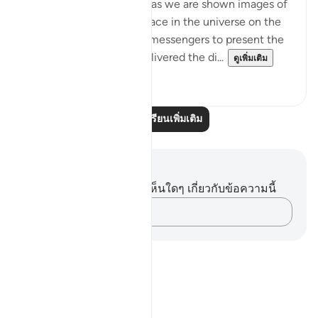
followed by a strong jolt as we are shown images of
great events that take place in the universe on the
day appointed for God's messengers to present the
results of their having delivered the di...
ดูเพิ่มเติม
0
0
อ่านบทเรียนเพิ่มเติม
บันทึกและข้อคิด
คุณไม่มีบันทึกหรือข้อคิดเห็นใดๆ เกี่ยวกับข้อความนี้
บันทึกความคิดของคุณ…