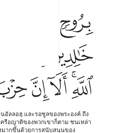
ﱝ
ﱞﱟ
ﱠ
ﱦ
ﱧﱨ
ﱩ
ﱱﱲ
ﱳ
ﱴ
ﱵ
้านอัลลอฮฺ และรอซูลของพระองค์ ถึง
อเครือญาติของพวกเขาก็ตาม ชนเหล่า
ังมากขึ้นด้วยการสนับสนุนของ