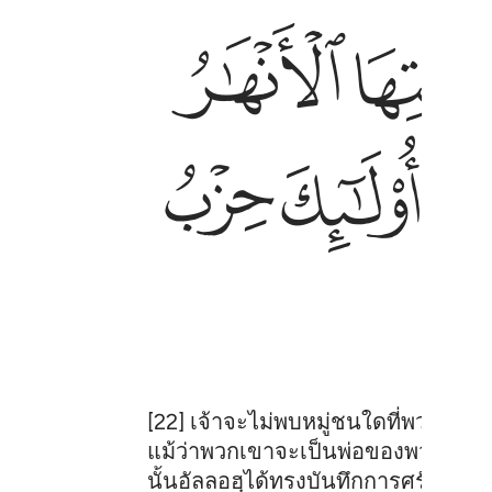
ﱤ
ﱥ
ﱮ
ﱯ
ﱰ
[22] เจ้าจะไม่พบหมู่ชนใดที่พวกเขาศ
แม้ว่าพวกเขาจะเป็นพ่อของพวกเขา 
นั้นอัลลอฮฺได้ทรงบันทึกการศรัทธา