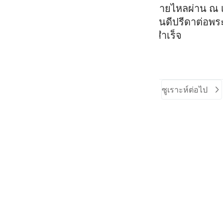
สวนสวรรค์หลากหลาย มีแม่น้ำหลายสายไหลผ่าน ณ เบื
งโปรดปรานต่อพวกเขา และพวกเขาก็ยินดีปรีดาต่อพร
องอัลลอฮฺนั้น พวกเขาเป็นผู้ประสบความสำเร็จ
ซูเราะห์ก่อนหน้า
ส่วนต้นของซูเราะห์
ซูเราะห์ต่อไป