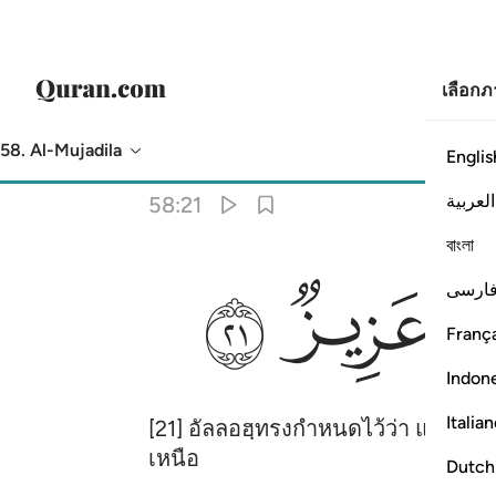
เลือก
58. Al-Mujadila
Englis
การแปล
: Society of Institutes and Universities
العربية
58:21
বাংলা
ﳪ
ﳫ
ارسی
França
Indon
Italia
[21] อัลลอฮฺทรงกำหนดไว้ว่า แน่นอนข
เหนือ
Dutch