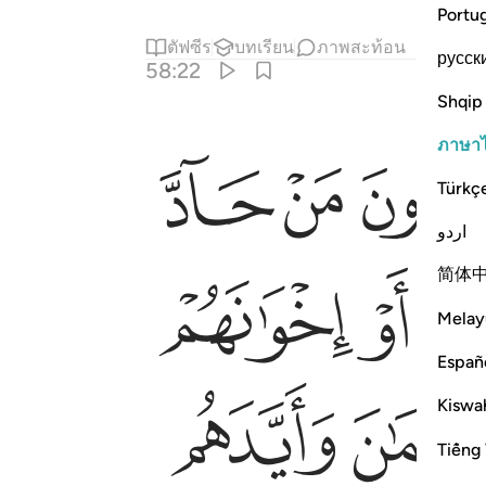
Portu
ตัฟซีร
บทเรียน
ภาพสะท้อน
русск
58:22
Shqip
ﱉ
ﱊ
ภาษา
لايك كتب في قلوبهم الايمان وايدهم بروح منه ويدخلهم جنات تجري من تحته
نَآءَهُمْ أَوْ إِخْوَٰنَهُمْ أَوْ عَشِيرَتَهُمْ ۚ أُو۟لَـٰٓئِكَ كَتَبَ فِى قُلُوبِهِمُ ٱلْ
Türkç
اردو
ﱒ
ﱓ
简体
Melay
Españ
ﱜ
Kiswah
Tiếng 