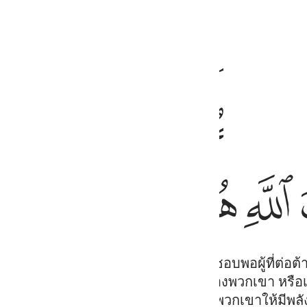
ﱡ
ﱢ
ﱣ
ﱪ
ﱫ
ﱬ
ﱭ
ﱶ
ﱷ
ﱸ
ﱹ
รัทธาต่ออัลลอฮฺ และวันปรโลกรักใคร่ชอบพอผู้ที่ต่อต
หรือลูกหลานของพวกเขา หรือพี่น้องของพวกเขา หรื
ไว้ในจิตใจของพวกเขา และได้ทรงเสริมพวกเขาให้มีพล