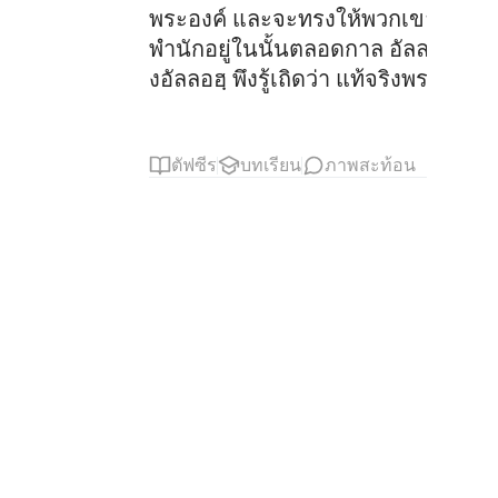
พระองค์ และจะทรงให้พวกเขาได้เข้า
พำนักอยู่ในนั้นตลอดกาล อัลลอฮฺทร
งอัลลอฮฺ พึงรู้เถิดว่า แท้จริงพรรคข
ตัฟซีร
บทเรียน
ภาพสะท้อน