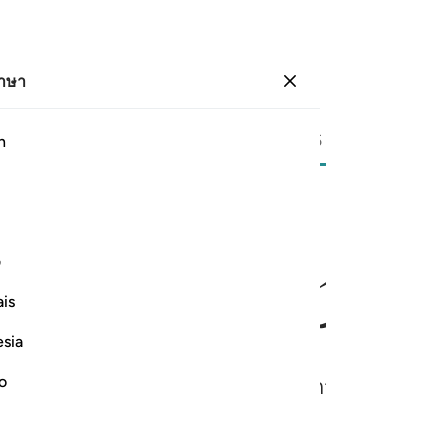
ภาษา
ลงชื่อเข้าใช้
หน้า
544
ญุซ
28
/
ฮิซบ์
55
h
ﳤ
ﳥﳦ
ﳧ
ﳨ
ﳩ
ف
ِيزٌۭ ٢١
is
esia
no
้าและรอซูลของข้าจะมีชัยชนะเหนือกว่า แท้จริงอัลลอฮ