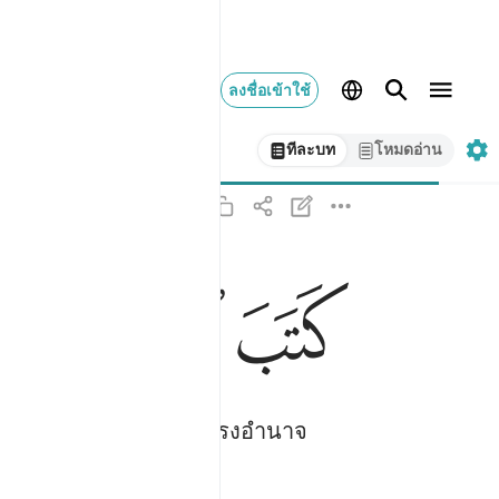
ลงชื่อเข้าใช้
ทีละบท
โหมดอ่าน
ﳡ
ﳢ
ﳣ
كتب الله لاغلبن انا ورسلي ان الله قوي عزيز ٢١
كَتَبَ ٱللَّهُ لَأَغْلِبَنَّ أَنَا۠ وَرُسُلِىٓ ۚ إِنَّ ٱللَّهَ قَوِىٌّ عَز
ฺนั้นเป็นผู้ทรงพลัง ผู้ทรงอำนาจ