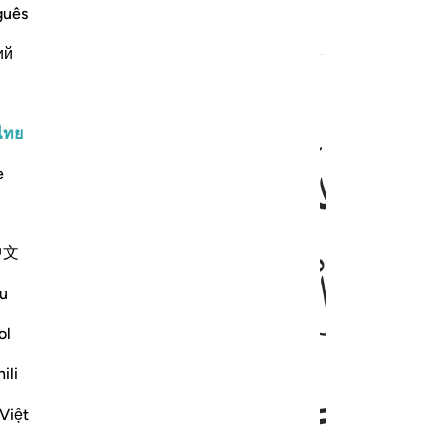
guês
ий
ﱅ
ﱆ
ﱇ
ﱈ
ไทย
حاد الله ورسوله ولو كانوا اباءهم او ابناءهم او اخوانهم او عشيرتهم او
رِ يُوَآدُّونَ مَنْ حَآدَّ ٱللَّهَ وَرَسُولَهُۥ وَلَوْ كَانُوٓا۟ ءَابَآءَهُمْ أَوْ أَبْ
e
ﱏ
ﱐ
ﱑ
中文
u
ol
ﱘ
ﱙ
ﱚ
ﱛ
ili
Việt