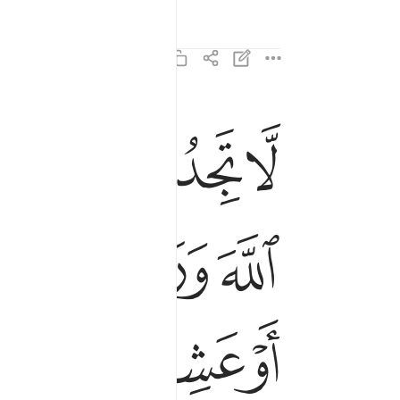
ﱁ
ﱂ
ﱃ
ﱄ
لا تجد قوما يومنون بالله واليوم الاخر يوادون من 
لَّا تَجِدُ قَوْمًۭا يُؤْمِنُونَ بِٱللَّهِ وَٱلْيَوْمِ ٱلْـَٔاخِ
ﱋ
ﱌ
ﱍ
ﱎ
ﱔ
ﱕﱖ
ﱗ