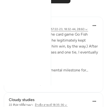
การสะท้อน
Khalisa M.
8 สัปดาห์ที่ผ่านมา
·
อ้างอิง
อายะห์ 57:22-23, 18:32-44, 28:60
My son and I often play the card game Go Fish
together, and for a while he legitimately kept
winning. (I wasn’t letting him win, by the way.) After
about fifteen straight losses and one tie, I eventually
won a game.
Apparently, one developmental milestone for...
ดูเพิ่มเติม
24
3
Cloudy studies
22 สัปดาห์ที่ผ่านมา
·
อ้างอิง
อายะห์ 18:35-36