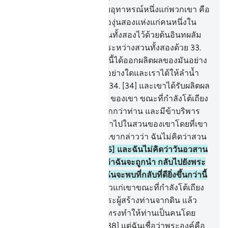
32
.
[32] และจงเปรียบเทียบอุทาหรณ์หนึ่งแก่พวกเขา คือ
ชายสองคน เราได้ให้สวนองุ่นสองแห่งแก่คนหนึ่งใน
สองคน และเราได้ล้อมสวนทั้งสองไว้ด้วยต้นอินทผลัม
และเราได้ทำให้มีพืชพันธุ์ระหว่างสวนทั้งสองด้วย
33
.
[33] แต่ละสวนทั้งสองแห่งนี้ได้ออกผลิตผลของมันอย่าง
สมบูรณ์ ไม่เคยลดน้อยแต่อย่างใดและเราได้ให้ลำน้ำ
ไหลท่ามกลางสวนทั้งสอง
34
.
[34] และเขาได้รับผลิตผล
ดังนั้นเขาจึงกล่าวแก่เพื่อน ของเขา ขณะที่กำลังโต้เถียง
กันอยู่ว่า ฉันมีทรัพย์สินมากกว่าท่าน และมีข้าบริพาร
มากกว่า
35
.
[35] เขาได้เข้าไปในสวนของเขาโดยที่เขา
เป็นผู้อธรรมแก่ตัวเขาเอง เขากล่าวว่า ฉันไม่คิดว่าสวน
นี้จะพินาศไปได้เลย
36
.
[36] และฉันไม่คิดว่าวันอวสาน
ของโลกจะมีขึ้น และหากว่าฉันจะถูกนำ กลับไปยังพระ
ผู้เป็นเจ้าของฉัน แน่นอน ฉันจะพบที่กลับที่ดียิ่งขึ้นกว่านี้
37
.
[37] เพื่อนของเขากล่าวแก่เขาขณะที่กำลังโต้เถียง
กันอยู่ว่า ท่านเนรคุณต่อพระผู้สร้างท่านจากดิน แล้ว
จากเชื้ออสุจิ แล้วพระองค์ทรงทำให้ท่านเป็นคนโดย
สมบูรณ์ กระนั้นหรือ
38
.
[38] แต่ฉันเชื่อว่าพระองค์คือ