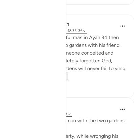
บทเรียน
In the Shade of the Quran
31 สัปดาห์ที่ผ่านมา
·
อ้างอิง
อายะห์ 18:35-36
The ungrateful and prideful man in Ayah 34 then
walks into one of the two gardens with his friend.
His attitude is that of someone conceited and
ungrateful. He has completely forgotten God,
thinking that the two gardens will never fail to yield
their produce. ...
ดูเพิ่มเติม
0
0
J Yousef
3 ปีที่แล้ว
·
อ้างอิง
อายะห์ 18:35-38
Some reflections on the man with the two gardens
'And he entered his property, while wronging his