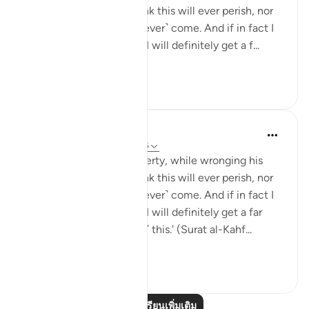
soul, saying, 'I do not think this will ever perish, nor
do I think the Hour will ˹ever˺ come. And if in fact I
am returned to my Lord, I will definitely get a f...
ดูเพิ่มเติม
28
3
J Yousef
5 ปีที่แล้ว
·
อ้างอิง
อายะห์ 18:35-36
'And he entered his property, while wronging his
soul, saying, 'I do not think this will ever perish, nor
do I think the Hour will ˹ever˺ come. And if in fact I
am returned to my Lord, I will definitely get a far
better outcome than ˹all˺ this.' (Surat al-Kahf...
ดูเพิ่มเติม
8
0
อ่านบทเรียนเพิ่มเติม