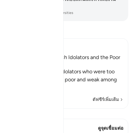
บั้นปลาย
-
Society of Institutes and Universities
อ่านตัฟซีร์
Ibn Kathir (Abridged)
The Example of the Rich Idolators and the Poor
Muslims
After mentioning the idolators who were too
arrogant to sit with the poor and weak among
Muslims
…
อ่านเพิ่มเติม
ตัฟซีร์เพิ่มเติม
ดู Qiraat
บทกวีนี้มี 1 จุดเชื่อมต่อ
ดูจุดเชื่อมต่อ