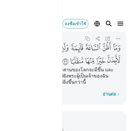
وما اظن الساعة قايمة
ลงชื่อเข้าใช้
Al-Kahf
18:36
18:36
ﱎ
ﱏ
ﱐ
ﱑ
ﱒ
ﱓ
ﱔ
ﱕ
ﱖ
ﱗ
ﱘ
ﱙ
ﱚ
[36] และฉันไม่คิดว่าวันอวสานของโลกจะมีขึ้น และ
หากว่าฉันจะถูกนำ กลับไปยังพระผู้เป็นเจ้าของฉัน
แน่นอน ฉันจะพบที่กลับที่ดียิ่งขึ้นกว่านี้
ทีละคำ
อ่านต่อ
อ่านในบริบท
บท 18, หน้าหนังสือ 298, จุซ 15