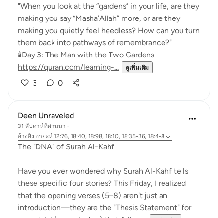
"When you look at the “gardens” in your life, are they
making you say “Masha’Allah” more, or are they
making you quietly feel heedless? How can you turn
them back into pathways of remembrance?"
🕯️Day 3: The Man with the Two Gardens
https://quran.com/learning-...
ดูเพิ่มเติม
3
0
Deen Unraveled
31 สัปดาห์ที่ผ่านมา
·
อ้างอิง
อายะห์ 12:76, 18:40, 18:98, 18:10, 18:35-36, 18:4-8
The "DNA" of Surah Al-Kahf
Have you ever wondered why Surah Al-Kahf tells
these specific four stories? This Friday, I realized
that the opening verses (5–8) aren't just an
introduction—they are the "Thesis Statement" for