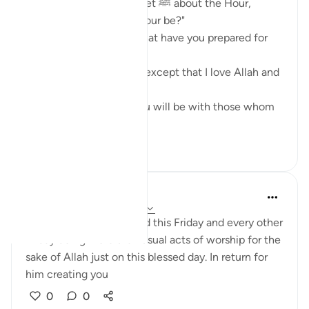
{ A man asked the Prophet ﷺ about the Hour,
saying, "When will the Hour be?"
The Prophet ﷺ said, "What have you prepared for
it?"
The man said, "Nothing, except that I love Allah and
His Apostle."
The Prophet ﷺ said, "You will be with those whom
you love." ...
ดูเพิ่มเติม
8
3
Luqman
5 ปีที่แล้ว
·
อ้างอิง
อายะห์ 62:9-10
Just a Reminder to spend this Friday and every other
Friday doing more than usual acts of worship for the
sake of Allah just on this blessed day. In return for
him creating you
0
0