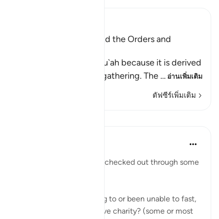
Ibn Kathir (Abridged)
Al-Jumu`ah (Friday), and the Orders and
Etiquette for Friday
Friday is called Al-Jumu`ah because it is derived
from Al-Jam`, literally, gathering. The
…
อ่านเพิ่มเติม
ตัฟซีร์เพิ่มเติม
บทเรียน
Taimiyyah Zubair
4 ปีที่แล้ว
·
อ้างอิง
อายะห์ 62:10
Have you been mentally checked out through some
or most of Ramadan?
Have you been struggling to or been unable to fast,
or pray in the night, or give charity? (some or most