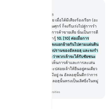
อ่านในบริบท
บท 62, หน้าหนังสือ 554, จุซ 28
9
.
[9] โอ้บรรดาผู้ศรัทธาเอ๋ย เมื่อได้มีเสียงร้องเรียก (อะ
ซาน) เพื่อทำละหมาดในวันศุกร์ ก็จงรีบเร่งไปสู่การรำ
ลึกถึงอัลลอฮฺ และจงละทิ้งการค้าขายเสีย นั่นเป็นการดี
สำหรับพวกเจ้าหากพวกเจ้ารู้
10
.
[10] ต่อเมื่อการ
ละหมาดได้สิ้นสุดลงแล้วก็จงแยกย้ายกันไปตามแผ่นดิน
และจงแสวงหาความโปรดปรานของอัลลอฮฺ และจงรำ
ลึกถึงอัลลอฮฺให้มาก ๆ เพื่อว่าพวกเจ้าจะได้รับชัยชนะ
11
.
[11] และเมื่อพวกเขาได้เห็นการค้าและการละเล่น
พวกเขาก็กรูกันไปที่นั่น และปล่อยเจ้าให้ยืนอยู่คนเดียว
จงกล่าวเถิด(มุฮัมมัด)สิ่งที่มีอยู่ ณ อัลลอฮฺนั้นดีกว่าการ
ละเล่น และการค้า และอัลลอฮฺนั้นทรงเป็นเลิศยิ่งในหมู่
ผู้ประทานปัจจัยยังชีพ
-
Society of Institutes and Universities
อ่านตัฟซีร์