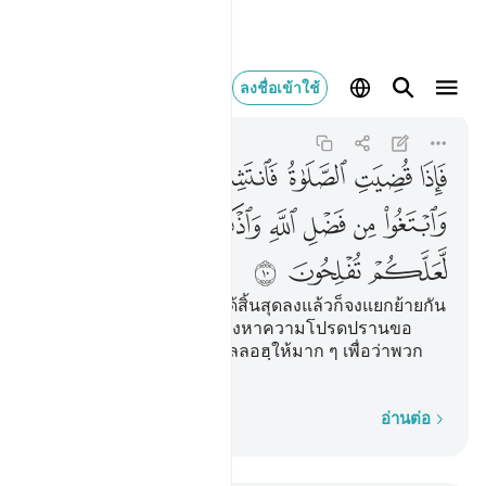
فاذا قضيت الصلاة فانتشرو
ลงชื่อเข้าใช้
Al-Jumu'ah
62:10
62:10
ﱘ
ﱙ
ﱚ
ﱛ
ﱜ
ﱝ
ﱞ
ﱟ
ﱠ
ﱡ
ﱢ
ﱣ
ﱤ
ﱥ
ﱦ
ﱧ
[10] ต่อเมื่อการละหมาดได้สิ้นสุดลงแล้วก็จงแยกย้ายกัน
ไปตามแผ่นดิน และจงแสวงหาความโปรดปรานขอ
งอัลลอฮฺ และจงรำลึกถึงอัลลอฮฺให้มาก ๆ เพื่อว่าพวก
เจ้าจะได้รับชัยชนะ
ทีละคำ
อ่านต่อ