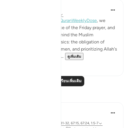
Mohannad Hakeem
4 ปีที่แล้ว
·
อ้างอิง
อายะห์ 62:9-11
This week's session of
#QuranWeeklyDose
, we
discussed the significance of the Friday prayer, and
why it is important to remind the Muslim
community about the basics: the obligation of
attending the Jumaa for men, and prioritizing Allah's
commands over every ot...
ดูเพิ่มเติม
12
0
อ่านบทเรียนเพิ่มเติม
การสะท้อน
Sirotum Daud
21 สัปดาห์ที่ผ่านมา
·
อ้างอิง
อายะห์ 62:9-10, 18:28, 36:31-32, 67:15, 67:24, 1:5-7