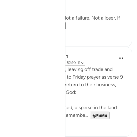
😶🥺 of Ramadan?)
You’re not a lost cause. Not a failure. Not a loser. If
you remembe...
ดูเพิ่มเติม
21
1
In the Shade of the Quran
31 สัปดาห์ที่ผ่านมา
·
อ้างอิง
อายะห์ 62:10-11
When they have done so, leaving off trade and
business and heading off to Friday prayer as verse 9
specifies, they can then return to their business,
continuing to remember God:
"When the prayer is finished, disperse in the land
and seek God's bounty. Remembe...
ดูเพิ่มเติม
1
0