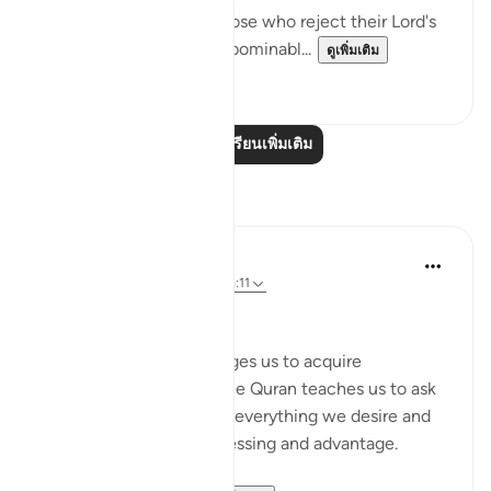
'This is true guidance; those who reject their Lord's
revelations shall suffer abominabl...
ดูเพิ่มเติม
0
0
อ่านบทเรียนเพิ่มเติม
การสะท้อน
DrHaleema Anwar
4 ปีที่แล้ว
·
อ้างอิง
อายะห์ 47:17, 45:11
رَبَّنَآ ءَاتِنَا فِى ٱلدُّنْيَا حَسَنَةً
The love of this world urges us to acquire
‘Everything’. Where as, the Quran teaches us to ask
for what is best for us as everything we desire and
want will not bring us blessing and advantage.