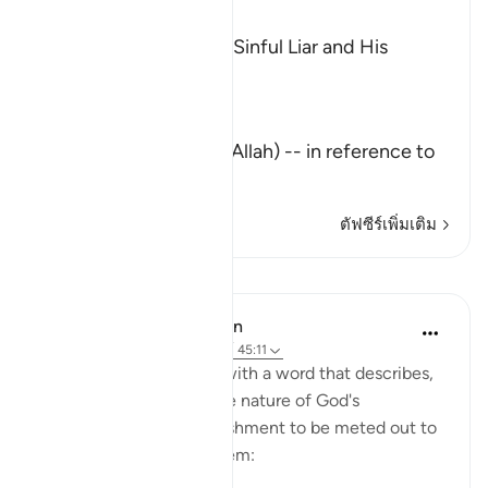
Ibn Kathir (Abridged)
The Description of the Sinful Liar and His
Requital
Allah the Exalted says,
تِلْكَ آيَـتُ اللَّهِ
(These are the Ayat of Allah) -- in reference to
the Qu
…
อ่านเพิ่มเติม
ตัฟซีร์เพิ่มเติม
บทเรียน
In the Shade of the Quran
31 สัปดาห์ที่ผ่านมา
·
อ้างอิง
อายะห์ 45:11
This section concludes with a word that describes,
in general terms, the true nature of God's
revelations and the punishment to be meted out to
those who disbelieve them: