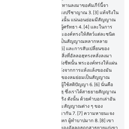
1
.
[1] ฮา มีม
2
.
[2] การประทานลงมาขอคัมภีร์นี้จา
กอัลลอฮฺ ผู้ทรงอำนาจ ผู้ทรงปรีชาญาณ
3
.
[3] แท้จริงใน
ชั้นฟ้าทั้งหลาย และแผ่นดินนั้น แน่นอนย่อมมีสัญญาณ
หลากหลายสำหรับบรรดาผู้ศรัทธา
4
.
[4] และในการ
บังเกิดพวกเจ้า และสิ่งที่พระองค์ทรงให้สัตว์แต่ละชนิด
แพร่สะพัดออกไปนั้นย่อมเป็นสัญญาณหลากหลาย
สำหรับหมู่ชนผู้เชื่อมั่น
5
.
[5] และการสับเปลี่ยนของ
กลางคืนและกลางวัน และสิ่งที่อัลลอฮฺทรงหลั่งลงมา
จากฟากฟ้า เพื่อเป็นปัจจัยยังชีพนั้น พระองค์ทรงให้แผ่น
ดินมีชีวิตชีวาโดยน้ำฝนหลังจากการแห้งแล้งของมัน
และการเปลี่ยนทิศทางเดินของลมย่อมเป็นสัญญาณ
หลากหลาย สำหรับหมู่ชนผู้ใช้สติปัญญา
6
.
[6] นั่นคือ
สัญญาณต่าง ๆ ของอัลลอฮฺ ซึ่งเราได้สาธยายสัญญาณ
เหล่านั้นแก่เจ้าด้วยความจริง ดังนั้น ด้วยคำบอกเล่าอัน
ใดเล่า หลังจากอัลลอฮฺ และสัญญาณต่าง ๆ ของ
พระองค์ที่พวกเขาจะศรัทธากัน
7
.
[7] ความหายนะจง
ประสบแด่ทุกคนที่เป็นผู้โกหก ผู้ทำบาปมาก
8
.
[8] เขา
ได้ฟังอายาต (อัลกุรอาน) ของอัลลอฮฺถูกสาธยายแก่เขา