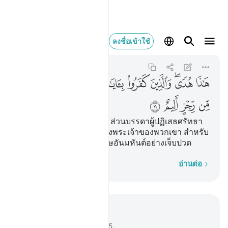
هاذا هدى والذين كفروا با
ลงชื่อเข้าใช้
Al-Jathiyah
45:11
45:11
ﲶ
ﲷﲸ
ﲹ
ﲺ
ﲻ
ﲼ
ﲽ
ﲾ
ﲿ
ﳀ
ﳁ
ﳂ
[11] นี่คือแนวทางที่ถูกต้อง ส่วนบรรดาผู้ปฏิเสธศรัทธา
ต่ออายาต (อัลกุรอาน) แห่งพระเจ้าของพวกเขา สำหรับ
พวกเขาจะได้รับการลงโทษอันมหันต์อย่างเจ็บปวด
ทีละคำ
อ่านต่อ
อ่านในบริบท
บท 45, หน้าหนังสือ 499, จุซ 25