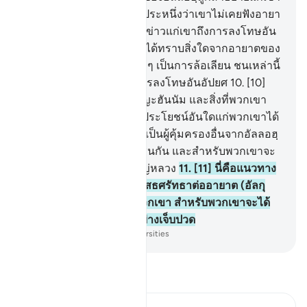
แล้วเขาก็ดื้อรั้นอย่างยโส ประหนึ่งว่าเขาไม่เคยฟังอายา
ตมาก่อนเลย ดังนั้น จงแจ้งข่าวแก่เขาถึงการลงโทษอัน
เจ็บปวด
9
.
[9] และเมื่อเขาได้ทราบสิ่งใดจากอายาตของ
เรา เขาก็ถือเอาอายาตนั้น ๆ เป็นการล้อเลียน ชนเหล่านี้
สำหรับพวกเขาจะได้รับการลงโทษอันอัปยศ
10
.
[10]
เบื้องหน้าพวกเขาคือนรกญะฮันนัม และสิ่งที่พวกเขา
ขวนขวายไว้จะไม่อำนวยประโยชน์อันใดแก่พวกเขาได้
และสิ่งที่พวกเขายึดถือเอาเป็นผู้คุ้มครองอื่นจากอัลลอฮฺ
ก็จะไม่อำนวยประโยชน์เช่นกัน และสำหรับพวกเขาจะ
ได้รับการลงโทษอย่างใหญ่หลวง
11
.
[11] นี่คือแนวทาง
ที่ถูกต้อง ส่วนบรรดาผู้ปฏิเสธศรัทธาต่ออายาต (อัลกุ
รอาน) แห่งพระเจ้าของพวกเขา สำหรับพวกเขาจะได้
รับการลงโทษอันมหันต์อย่างเจ็บปวด
-
Society of Institutes and Universities
อ่านตัฟซีร์