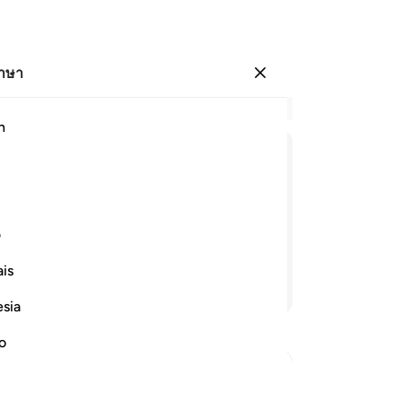
ภาษา
ลงชื่อเข้าใช้
อ่
h
บท 
2
.
ﲸ
ﲹ
ﲺ
ﲻ
ﲼ
มุส
คว
กเราถูกปิดกั้น ไม่แต่เพียงเท่านั้น
เร
ف
แก
is
ลง
อ่านต่อ
แล
esia
แท
มะล
no
จะ
พว