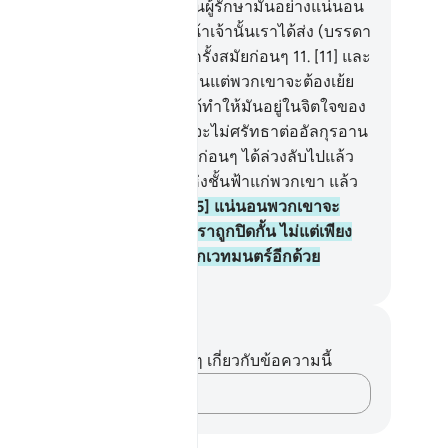
รอาน) ลงมา และแท้จริงเราเป็นผู้รักษามันอย่างแน่นอน
.
[10] และโดยแน่นอน ก่อนหน้าเจ้านั้นเราได้ส่ง (บรรดา
อซูล) มาในหมู่คณะต่างๆ เมื่อครั้งสมัยก่อนๆ
11
.
[11] และ
่มีร่อซูลคนใดมายังพวกเขา เว้นแต่พวกเขาจะต้องเย้ย
ัน
12
.
[12] ในทำนองนั้น เราได้ทำให้มันอยู่ในจิตใจของ
กอาชญากร
13
.
[13] พวกเขาจะไม่ศรัทธาต่ออัลกุรอาน
ะแน่นอนแบบอย่างของคนรุ่นก่อนๆ ได้ล่วงลับไปแล้ว
.
[14] และหากเราเปิดประตูแห่งชั้นฟ้าแก่พวกเขา แล้ว
กเขาจะขึ้นต่อไปเรื่อยๆ
15
.
[15] แน่นอนพวกเขาจะ
่าวว่า แท้จริงสายตาของพวกเราถูกปิดกั้น ไม่แต่เพียง
านั้นพวกเรายังเป็นกลุ่มชนที่ถูกเวทมนตร์อีกด้วย
ciety of Institutes and Universities
นทึกและข้อคิด
ไม่มีบันทึกหรือข้อคิดเห็นใดๆ เกี่ยวกับข้อความนี้
บันทึกความคิดของคุณ…