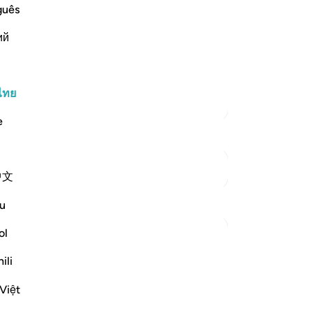
 no matter what Signs and Wonders They
กุ
guês
10
 stubborn resistance to the truth by
ий
ร่
be opened for them, and they were to be
ไม
หย
มเติม
พว
ไทย
ตัฟซีร์เพิ่มเติม
แล
e
14
พว
กล
ดูจุดเชื่อมต่อ
中文
เท่
-
So
u
ol
บั
คุณ
ili
es the obstinacy of the disbelievers by
Việt