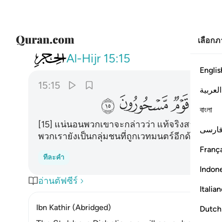
เลือก
015
لقالوا انما سكرت ابصارنا بل نح
Al-Hijr
15:15
Englis
15:15
العربية
ﲽ
ﲾ
ﲿ
ﳀ
বাংলা
[15] แน่นอนพวกเขาจะกล่าวว่า แท้จริงสายตาของพว
ارسی
พวกเรายังเป็นกลุ่มชนที่ถูกเวทมนตร์อีกด้วย
França
ทีละคำ
Indon
อ่านตัฟซีร์
Italia
Ibn Kathir (Abridged)
Dutch