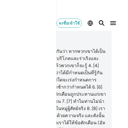
ลงชื่อเข้าใช้
านในบริบท
15, หน้าหนังสือ 262, จุซ 14
[2] บรรดาผู้ปฏิเสธศรัทธาหวังกันว่า หากพวกเขาได้เป็น
ลิม
3
.
[3] เจ้าจงปล่อยพวกเขาบริโภคและร่าเริงและ
ามหวังจะทำให้พวกเขาลืม แล้วพวกเขาก็จะรู้
4
.
[4]
ามิได้ทำลายเมืองใด นอกจากว่าได้มีกำหนดเป็นที่รู้กัน
่มันแล้ว
5
.
[5] ไม่มีประชาชาติใดจะเร่งกำหนดการ
โทษได้ และไม่อาจจะทำให้ล่าช้ากว่ากำหนดได้
6
.
[6]
ะพวกเขากล่าวว่า โอ้ผู้ซึ่งข้อตักเตือนถูกประทานแก่เขา
้จริงท่านเป็นคนบ้าอย่างแน่นอน
7
.
[7] ทำไมท่านไม่นำ
าอิกะฮฺมาที่เรา หากท่านอยู่ในหมู่ผู้สัตย์จริง
8
.
[8] เรา
ไม่ส่งมะลาอิกะฮฺลงมา เว้นแต่ด้วยความจริง และดังนั้น
กเขาไม่ต้องคอย
9
.
[9] แท้จริงเราได้ให้ข้อตักเตือน (อัล