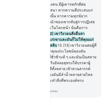
11
.
[11] และในหมู่มนุษย์บางคน มีผู้เคารพภักดีต่อ
อัลลอฮฺบนขอบทางของศาสนา หากความดีประสบแก่
เขา เขาก็พออกพอใจต่อสิ่งนั้น หากความทุกข์ยาก
ประสบแก่เขา เขาก็จะผินหน้าของเขากลับสู่การปฏิเสธ
เขาขาดทุนทั้งในโลกนี้และในโลกหน้า นั่นคือการ
ขาดทุนอย่างชัดแจ้ง
12
.
[12] เขาวิงวอนสิ่งอื่นจา
กอัลลอฮฺ ซึ่งมันไม่ให้โทษแก่เขาและมันก็ไม่ให้คุณแก่
เขา นั่นคือการหลงผิดที่ไกลลิบ
13
.
[13] เขาวิงวอนต่อผู้ที่
โทษของมันจะมีขึ้นเร็วกว่าคุณประโยชน์ของมัน
แน่นอนมันเป็นผู้คุ้มครองที่ชั่วช้าแท้ ๆ และมันเป็นสหาย
ที่ชั่วช้าจริง ๆ
14
.
[14] แท้จริงอัลลอฮฺทรงให้บรรดาผู้
ศรัทธาและผู้กระทำความดีทั้งหลาย เข้าสวนสวรรค์
หลากหลาย ณ เบื้องล่างของมันมีลำน้ำหลายสายไหล
ผ่าน แท้จริงอัลลอฮฺทรงกระทำสิ่งที่พระองค์ทรง
ประสงค์
-
Society of Institutes and Universities