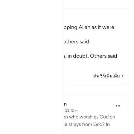
อ่านตัฟซีร์
Ibn Kathir (Abridged)
The meaning of worshipping Allah as it were
upon the edge
Mujahid, Qatadah and others said:
عَلَى حَرْفٍ
(upon the edge) means, in doubt. Others said
tha
…
อ่านเพิ่มเติม
ตัฟซีร์เพิ่มเติม
บทเรียน
In the Shade of the Quran
31 สัปดาห์ที่ผ่านมา
·
อ้างอิง
อายะห์ 22:12
So, where does the person who worships God on
the borderline go when he strays from God? In
simple terms: