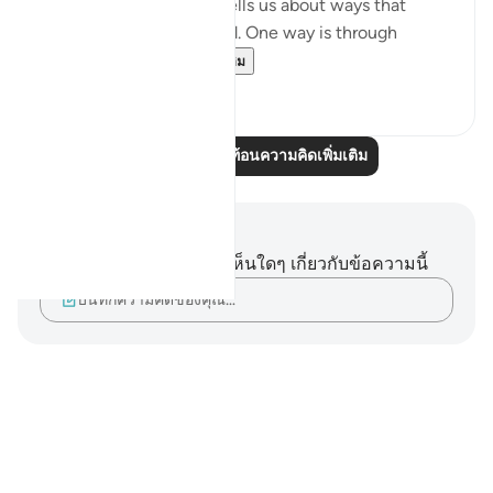
following verses, Allah tells us about ways that
disgrace can be incurned. One way is through
misrepresenting...
ดูเพิ่มเติม
2
1
อ่านบทความสะท้อนความคิดเพิ่มเติม
บันทึกและข้อคิด
คุณไม่มีบันทึกหรือข้อคิดเห็นใดๆ เกี่ยวกับข้อความนี้
บันทึกความคิดของคุณ…