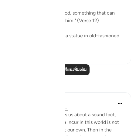
"he invokes, instead of God, something that can
neither harm nor benefit him." (Verse 12)
He may invoke an idol or a statue in old-fashioned
ignorance, ...
ดูเพิ่มเติม
0
0
อ่านบทเรียนเพิ่มเติม
การสะท้อน
Hana Alasry
7 ปีที่แล้ว
·
อ้างอิง
อายะห์ 22:9-13
In these verses, Allah tells us about a sound fact,
that any disgrace that we incur in this world is not
by anyone's doing except our own. Then in the