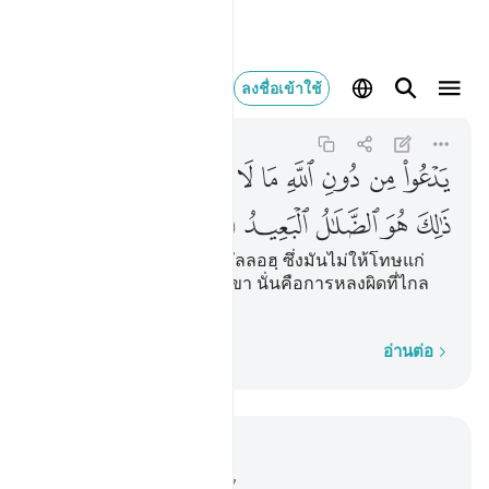
يدعو من دون الله ما 
ลงชื่อเข้าใช้
Al-Hajj
22:12
22:12
ﲣ
ﲤ
ﲥ
ﲦ
ﲧ
ﲨ
ﲩ
ﲪ
ﲫ
ﲬﲭ
ﲮ
ﲯ
ﲰ
ﲱ
ﲲ
[12] เขาวิงวอนสิ่งอื่นจากอัลลอฮฺ ซึ่งมันไม่ให้โทษแก่
เขาและมันก็ไม่ให้คุณแก่เขา นั่นคือการหลงผิดที่ไกล
ลิบ
ทีละคำ
อ่านต่อ
อ่านในบริบท
บท 22, หน้าหนังสือ 333, จุซ 17