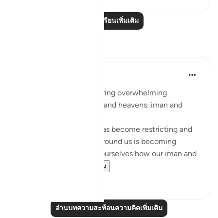
อ่านบทเรียนเพิ่มเติม
การสะท้อน
Sarah R
5 ปีที่แล้ว
·
อ้างอิง
อายะห์ 7:96
The ingredients to receiving overwhelming
blessings from the earth and heavens: iman and
taqwa.
When we feel that life has become restricting and
counting the blessings around us is becoming
difficult, we should ask ourselves how our iman and
taqwa is doing. ...
ดูเพิ่มเติม
10
1
อ่านบทความสะท้อนความคิดเพิ่มเติม