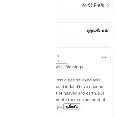
ตัฟซีร์เพิ่มเติม
ดู Qiraat
บทกวีนี้มี 1 จุดเชื่อมต่อ
ดูจุดเชื่อมต่อ
บทเรียน
In the Shade of the Quran
31 สัปดาห์ที่ผ่านมา
·
อ้างอิง
อายะห์ 7:96
A Sure Way to Receive God's Blessings
"Yet had the people of those cities believed and
been God-fearing, We would indeed have opened
up for them blessings out of heaven and earth. But
they disbelieved, so We smote them on account of
what they had been doing....
ดูเพิ่มเติม
0
0