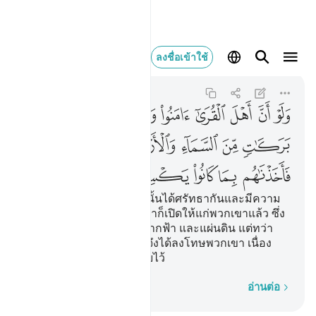
ولو ان اهل القرى ام
ลงชื่อเข้าใช้
Al-A'raf
7:96
7:96
ﱁ
ﱂ
ﱃ
ﱄ
ﱅ
ﱆ
ﱇ
ﱈ
ﱉ
ﱊ
ﱋ
ﱌ
ﱍ
ﱎ
ﱏ
ﱐ
ﱑ
ﱒ
ﱓ
[96] และหากว่าชาวเมืองนั้นได้ศรัทธากันและมีความ
ยำเกรงแล้วไซร้ แน่นอนเราก็เปิดให้แก่พวกเขาแล้ว ซึ่ง
บรรดาความเพิ่มพูนจากฟากฟ้า และแผ่นดิน แต่ทว่า
พวกเขาปฏิเสธ ดังนั้น เราจึงได้ลงโทษพวกเขา เนื่อง
ด้วยสิ่งที่พวกเขาขวนขวายไว้
ทีละคำ
อ่านต่อ