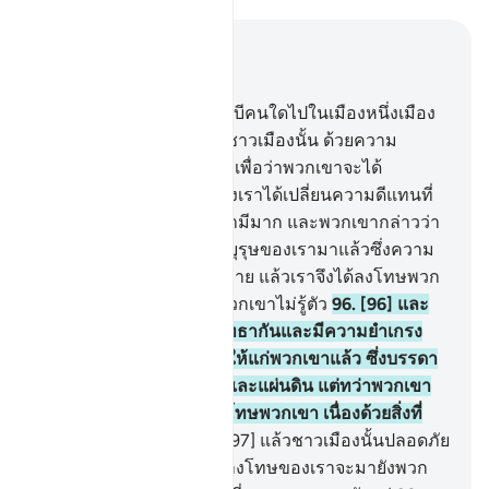
อ่านในบริบท
บท 7, หน้าหนังสือ 163, จุซ 9
94
.
[94] และเรามิได้ส่งนะบีคนใดไปในเมืองหนึ่งเมือง
ใด นอกจากเราได้ลงโทษชาวเมืองนั้น ด้วยความ
แร้นแค้น และการเจ็บป่วย เพื่อว่าพวกเขาจะได้
นอบน้อม
95
.
[95] ภายหลังเราได้เปลี่ยนความดีแทนที่
ความชั่วจนกระทั่งพวกเขามีมาก และพวกเขากล่าวว่า
แท้จริงได้ประสบแก่บรรพบุรุษของเรามาแล้วซึ่งความ
เดือดร้อน และความสุขสบาย แล้วเราจึงได้ลงโทษพวก
เขาโดยกะทันหันขณะที่พวกเขาไม่รู้ตัว
96
.
[96] และ
หากว่าชาวเมืองนั้นได้ศรัทธากันและมีความยำเกรง
แล้วไซร้ แน่นอนเราก็เปิดให้แก่พวกเขาแล้ว ซึ่งบรรดา
ความเพิ่มพูนจากฟากฟ้า และแผ่นดิน แต่ทว่าพวกเขา
ปฏิเสธ ดังนั้น เราจึงได้ลงโทษพวกเขา เนื่องด้วยสิ่งที่
พวกเขาขวนขวายไว้
97
.
[97] แล้วชาวเมืองนั้นปลอดภัย
กระนั้นหรือ ในการที่การลงโทษของเราจะมายังพวก