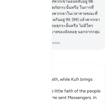
เขาในเวลากลางคืน ขณะที่พวกเขานอนหลับอยู่
98
.
[98] และชาวเมืองนั้นปลอดภัยกระนั้นหรือ ในการที่
การลงโทษของเราจะมายังพวกเขาในเวลาสายขณะที่
พวกเขากำลังเล่นสนุกสนานกันอยู่
99
.
[99] แล้วพวกเขา
ปลอดภัยจากอุบายของอัลลอฮฺกระนั้นหรือ ไม่มีใคร
มั่นใจว่าจะปลอดภัยจากอุบายของอัลลอฮฺ นอกจากกลุ่ม
ชนที่ขาดทุนเท่านั้น
-
Society of Institutes and Universities
อ่านตัฟซีร์
Ibn Kathir (Abridged)
Blessings come with Faith, while Kufr brings
Torment
Allah mentions here the little faith of the people
of the towns to whom He sent Messengers. In
ano
…
อ่านเพิ่มเติม