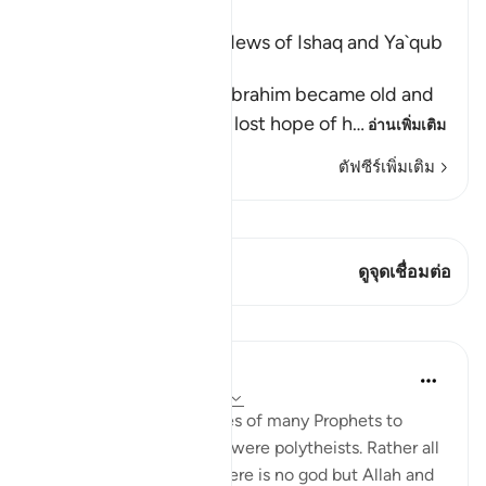
Ibn Kathir (Abridged)
Ibrahim Receives the News of Ishaq and Ya`qub
During His Old Age
Allah states that after Ibrahim became old and
he, and his wife, Sarah, lost hope of h
…
อ่านเพิ่มเติม
ตัฟซีร์เพิ่มเติม
ดู Qiraat
บทกวีนี้มี 1 จุดเชื่อมต่อ
ดูจุดเชื่อมต่อ
บทเรียน
Omar Suleiman
8 ปีที่แล้ว
·
อ้างอิง
อายะห์ 6:83-87
Allah mentions the names of many Prophets to
show that none of them were polytheists. Rather all
of them believed that there is no god but Allah and