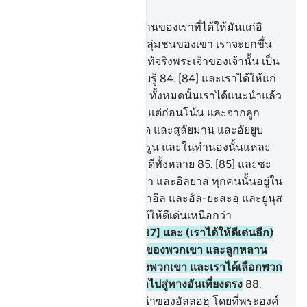
บท 6, หน้าหนังสือ 138, จุซ 7
83
.
[83] และนั่นคือ หลักฐานของเราที่ได้ให้มันแก่อิ
บรอฮีม โดยมีฐานะเหนือกลุ่มชนของเขา เราจะยกขึ้น
หลายขั้น ผู้ที่เราประสงค์ แท้จริงพระเจ้าของเจ้านั้น เป็น
ผู้ทรงปรีชาญาณ ผู้ทรงรอบรู้
84
.
[84] และเราได้ให้แก่
เขา ซึ่งอิสฮาก และยะอฺกูบ ทั้งหมดนั้นเราได้แนะนำแล้ว
และนูฮฺเราก็ได้แนะนำแล้วแต่ก่อนโน้น และจากลูก
หลานของเขานั้น คือ ดาวูด และสุลัยมาน และอัยยูบ
และยูซุฟ และมูซา และฮารูน และในทำนองนั้นแหละ
เราจะตอบแทนแก่ผู้กระทำดีทั้งหลาย
85
.
[85] และซะ
กะรียา และยะฮฺยา และอีซา และอิลยาส ทุกคนนั้นอยู่ใน
หมู่คนดี
86
.
[86] และอิสมาอีล และอัล-ยะสะอฺ และยูนุส
และลูฏ แต่ละคนนั้น เราได้ให้ดีเด่นเหนือกว่า
ประชาชาติทั้งหลาย
87
.
[87] และ (เราได้ให้ดีเด่นอีก)
ซึ่งส่วนหนึ่งจากบรรพบุรุษของพวกเขา และลูกหลาน
ของพวกเขาและพี่น้องของพวกเขา และเราได้เลือกพวก
เขา และได้แนะนำพวกเขาไปสู่ทางอันเที่ยงตรง
88
.
[88] นั่นแหละคือ คำแนะนำของอัลลอฮฺ โดยที่พระองค์