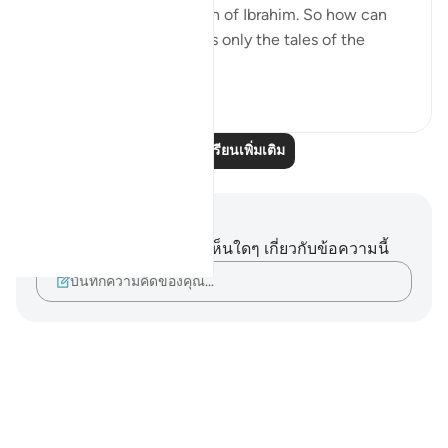
they all followed the path of Ibrahim. So how can
people claim that Islam is only the tales of the
ancients?
3
0
อ่านบทเรียนเพิ่มเติม
บันทึกและข้อคิด
คุณไม่มีบันทึกหรือข้อคิดเห็นใดๆ เกี่ยวกับข้อความนี้
บันทึกความคิดของคุณ…