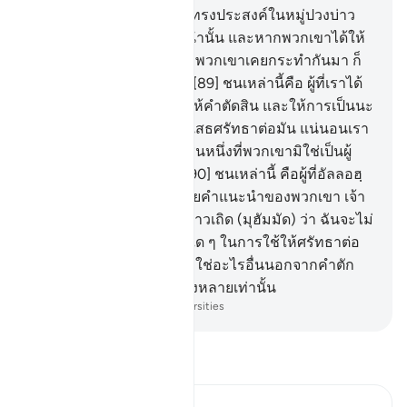
จะทรงแนะนำผู้ที่พระองค์ทรงประสงค์ในหมู่ปวงบ่าว
ของพระองค์ ด้วยคำแนะนำนั้น และหากพวกเขาได้ให้
มีภาคีขึ้นแล้ว แน่นอนสิ่งที่พวกเขาเคยกระทำกันมา ก็
สูญสิ้นไปจากพวกเขา
89
.
[89] ชนเหล่านี้คือ ผู้ที่เราได้
ให้คัมภีร์แก่พวกเขา และให้คำตัดสิน และให้การเป็นนะ
บีด้วย แต่ถ้าชนเหล่านี้ ปฏิเสธศรัทธาต่อมัน แน่นอนเรา
ได้มอบมันไว้แล้วแก่กลุ่มชนหนึ่งที่พวกเขามิใช่เป็นผู้
ปฏิเสธศรัทธาต่อมัน
90
.
[90] ชนเหล่านี้ คือผู้ที่อัลลอฮฺ
ได้ทรงแนะนำไว้ ดังนั้นด้วยคำแนะนำของพวกเขา เจ้า
จงเจริญรอยตามเถิด จงกล่าวเถิด (มุฮัมมัด) ว่า ฉันจะไม่
ขอต่อพวกท่าน ซึ่งค่าจ้างใด ๆ ในการใช้ให้ศรัทธาต่อ
อัลกุรอาน อัลกุรอานนั้น มิใช่อะไรอื่นนอกจากคำตัก
เตือนสำหรับประชาชาติทั้งหลายเท่านั้น
-
Society of Institutes and Universities
อ่านตัฟซีร์