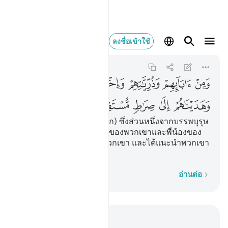
ومن ابايهم وذرياتهم 
ลงชื่อเข้าใช้
Al-An'am
6:87
6:87
ﲋ
ﲌ
ﲍ
ﲎﲏ
ﲐ
ﲑ
ﲒ
ﲓ
ﲔ
ﲕ
[87] และ (เราได้ให้ดีเด่นอีก) ซึ่งส่วนหนึ่งจากบรรพบุรุษ
ของพวกเขา และลูกหลานของพวกเขาและพี่น้องของ
พวกเขา และเราได้เลือกพวกเขา และได้แนะนำพวกเขา
ไปสู่ทางอันเที่ยงตรง
ทีละคำ
อ่านต่อ
อ่านในบริบท