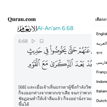
เลือก
006
واذا رايت الذين يخوضون في اياتنا ف
Al-An'am
6:68
Englis
6:68
العربية
ﳌ
ﳍ
ﳎ
ﳏ
ﳐ
ﳑ
বাংলা
ﳗ
ﳘ
ﳙ
ﳚ
ﳛ
ﳜ
ارسی
França
Indon
[68] และเมื่อเจ้าเห็นบรรดาผู้ซึ่งกำลังวิพากษ์
Italia
ก็จงออกห่างจากพวกเขาเสีย จนกว่าพวกเขาจะวิพาก
ชัยฏอนทำให้เจ้าลืมแล้ว ก็จงอย่านั่งรวมกับพวกที
Dutch
ขึ้นได้