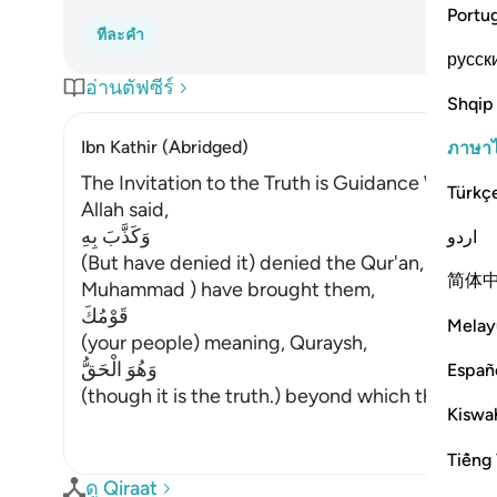
Portu
ทีละคำ
русск
อ่านตัฟซีร์
Shqip
Ibn Kathir (Abridged)
ภาษา
The Invitation to the Truth is Guidance Withou
Türkç
Allah said,
وَكَذَّبَ بِهِ
اردو
(But have denied it) denied the Qur'an, guidan
简体
Muhammad ) have brought them,
قَوْمُكَ
Melay
(your people) meaning, Quraysh,
وَهُوَ الْحَقُّ
Españ
(though it is the truth.) beyond which there is n
Kiswah
Tiếng 
ดู Qiraat