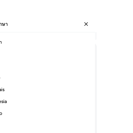
ภาษา
ลงชื่อเข้าใช้
อ่
h
บท 
68
ﳆ
ﳇ
ﳈ
ﳉ
ﳊ
ﳋ
กั
เข
ﳒﳓ
ﳔ
ﳕ
ﳖ
นั
ف
พวก
is
[6
ﳝ
ﳞ
กา
esia
เพ
วิจารณ์กันอยู่ในบรรดาโองการของเราแล้ว
-
So
no
ษ์วิจารณ์ในเรื่องอื่นจากนั้น และถ้า
่อธรรมเหล่านั้นต่อไป หลังจากที่มีการนึก
บั