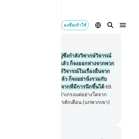
ลงชื่อเข้าใช้
านในบริบท
6, หน้าหนังสือ 135, จุซ 7
.
[68] และเมื่อเจ้าเห็นบรรดาผู้ซึ่งกำลังวิพากษ์วิจารณ์
นอยู่ในบรรดาโองการของเราแล้ว ก็จงออกห่างจากพวก
าเสีย จนกว่าพวกเขาจะวิพากษ์วิจารณ์ในเรื่องอื่นจาก
้น และถ้าชัยฏอนทำให้เจ้าลืมแล้ว ก็จงอย่านั่งรวมกับ
ที่อธรรมเหล่านั้นต่อไป หลังจากที่มีการนึกขึ้นได้
69
.
9] และไม่เป็นภัยแก่บรรดาผู้ที่ยำเกรงแต่อย่างใดจาก
รชำระพวกเขา แต่ทว่าเป็นการตักเตือน (แก่พวกเขา)
ื่อว่าพวกเขาจะได้ยำเกรง
ciety of Institutes and Universities
นทึกและข้อคิด