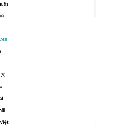
คุณ
guês
อ่านต่อ
ий
แผ
ไทย
t Coercion
e
Th
of
ce and clear explanation that you (O
中文
ba
u
ol
…
อ่านเพิ่มเติม
ili
ตัฟซีร์เพิ่มเติม
Việt