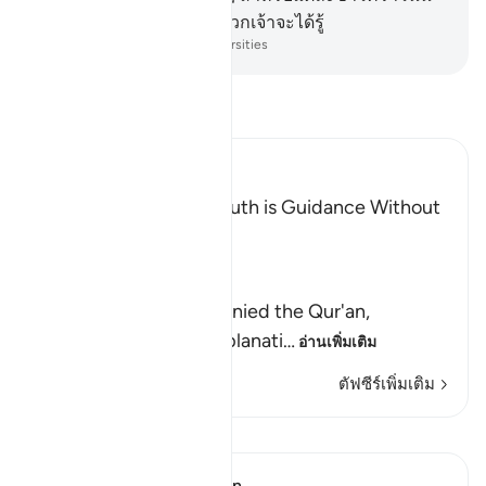
ย่อมมีเวลาที่เกิดขึ้น และพวกเจ้าจะได้รู้
-
Society of Institutes and Universities
อ่านตัฟซีร์
Ibn Kathir (Abridged)
The Invitation to the Truth is Guidance Without
Coercion
Allah said,
وَكَذَّبَ بِهِ
(But have denied it) denied the Qur'an,
guidance and clear explanati
…
อ่านเพิ่มเติม
ตัฟซีร์เพิ่มเติม
บทเรียน
In the Shade of the Quran