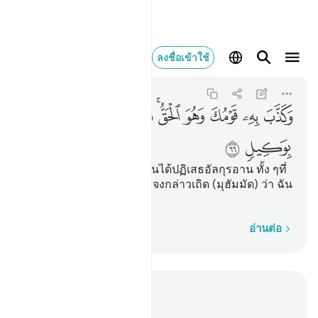
وكذب به قومك وهو ال
ลงชื่อเข้าใช้
Al-An'am
6:66
6:66
ﲴ
ﲵ
ﲶ
ﲷ
ﲸﲹ
ﲺ
ﲻ
ﲼ
ﲽ
ﲾ
[66] และกลุ่มชนของเจ้านั้นได้ปฏิเสธอัลกุรอาน ทั้ง ๆที่
อัลกุรอานนั้นเป็นสัจธรรม จงกล่าวเถิด (มุฮัมมัด) ว่า ฉัน
มิใช่ผู้พิทักษ์พวกท่านอีก
ทีละคำ
อ่านต่อ
อ่านในบริบท
บท 6, หน้าหนังสือ 135, จุซ 7