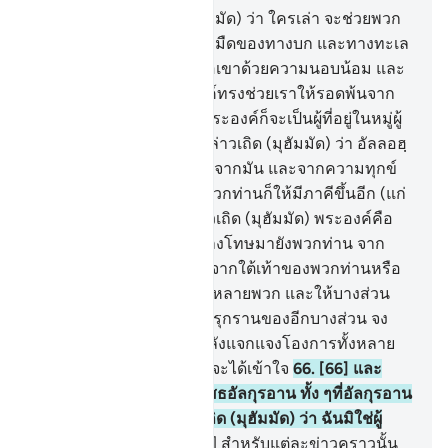
63
.
[63] จงกล่าวเถิด (มุฮัมมัด) ว่า ใครเล่า จะช่วยพวก
เจ้าให้พ้นจากบรรดาความมืดของทางบก และทางทะเล
โดยที่พวกเจ้าวิงวอนขอต่อเขาด้วยความนอบน้อม และ
แผ่วเบาว่า ถ้าหากพระองค์ทรงช่วยเราให้รอดพ้นจาก
สิ่งนี้แล้ว แน่นอนพวกข้าพระองค์ก็จะเป็นผู้ที่อยู่ในหมู่ผู้
กตัญญูรู้คุณ
64
.
[64] จงกล่าวเถิด (มุฮัมมัด) ว่า อัลลอฮฺ
จะช่วยพวกท่านให้รอดพ้นจากมัน และจากความทุกข์
ยากทุกอย่างด้วย แต่แล้วพวกท่านก็ให้มีภาคีขึ้นอีก (แก่
พระองค์)
65
.
[65] จงกล่าวเถิด (มุฮัมมัด) พระองค์คือ
ผู้ทรงสามารถที่จะส่งการลงโทษมายังพวกท่าน จาก
เบื้องบนของพวกท่านหรือจากใต้เท้าของพวกท่านหรือ
ให้พวกท่านปนเปกันโดยมีหลายพวก และให้บางส่วน
ของพวกท่านลิ้มรสซึ่งการรุกรานของอีกบางส่วน จง
ดูเถิด (มุฮัมมัด) ว่า เรากำลังแจกแจงโองการทั้งหลาย
อยู่อย่างไร เพื่อว่าพวกเขาจะได้เข้าใจ
66
.
[66] และ
กลุ่มชนของเจ้านั้นได้ปฏิเสธอัลกุรอาน ทั้ง ๆที่อัลกุรอาน
นั้นเป็นสัจธรรม จงกล่าวเถิด (มุฮัมมัด) ว่า ฉันมิใช่ผู้
พิทักษ์พวกท่านอีก
67
.
[67] สำหรับแต่ละข่าวคราวนั้น