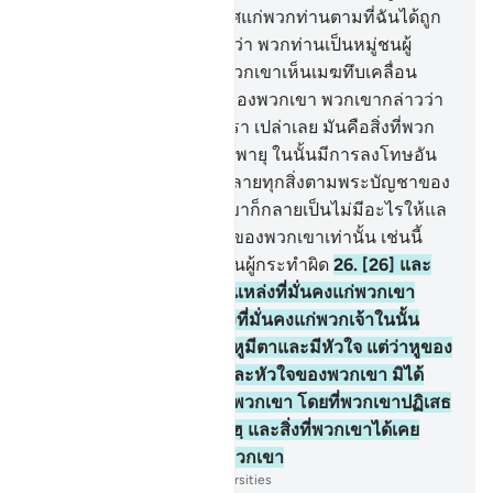
อัลลอฮฺ และฉันขอประกาศแก่พวกท่านตามที่ฉันได้ถูก
ส่งมาเพื่อการนี้ แต่ฉันเห็นว่า พวกท่านเป็นหมู่ชนผู้
งมงาย
24
.
[24] ครั้นเมื่อพวกเขาเห็นเมฆทึบเคลื่อน
มายังที่ราบลุ่มในหมู่บ้านของพวกเขา พวกเขากล่าวว่า
นี่คือเมฆที่จะให้น้ำฝนแก่เรา เปล่าเลย มันคือสิ่งที่พวก
เจ้าเร่งขอให้เกิด มันคือลมพายุ ในนั้นมีการลงโทษอัน
เจ็บปวด
25
.
[25] มันจะทำลายทุกสิ่งตามพระบัญชาของ
พระเจ้าของมัน แล้วพวกเขาก็กลายเป็นไม่มีอะไรให้แล
เห็นนอกจากบ้านพักอาศัยของพวกเขาเท่านั้น เช่นนี้
แหละเราจะตอบแทนหมู่ชนผู้กระทำผิด
26
.
[26] และ
โดยแน่นอน เราได้ตั้งหลักแหล่งที่มั่นคงแก่พวกเขา
โดยที่เรามิได้ตั้งหลักแหล่งที่มั่นคงแก่พวกเจ้าในนั้น
และเราได้ทำให้พวกเขามีหูมีตาและมีหัวใจ แต่ว่าหูของ
พวกเขา ตาของพวกเขา และหัวใจของพวกเขา มิได้
อำนวยประโยชน์อันใดแก่พวกเขา โดยที่พวกเขาปฏิเสธ
สัญญาณต่าง ๆ ของอัลลอฮฺ และสิ่งที่พวกเขาได้เคย
เยาะเย้ยไว้นั้นก็ห้อมล้อมพวกเขา
-
Society of Institutes and Universities