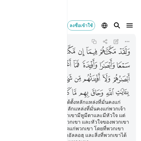
ولقد مكناهم فيما ان م
ลงชื่อเข้าใช้
Al-Ahqaf
46:26
46:26
ﲜ
ﲝ
ﲞ
ﲟ
ﲠ
ﲡ
ﲢ
ﲣ
ﲤ
ﲥ
ﲦ
ﲧ
ﲨ
ﲩ
ﲪ
ﲫ
ﲬ
ﲭ
ﲮ
ﲯ
ﲰ
ﲱ
ﲲ
ﲳ
ﲴ
ﲵ
ﲶ
ﲷ
ﲸ
ﲹ
ﲺ
ﲻ
ﲼ
[26] และโดยแน่นอน เราได้ตั้งหลักแหล่งที่มั่นคงแก่
พวกเขา โดยที่เรามิได้ตั้งหลักแหล่งที่มั่นคงแก่พวกเจ้า
ในนั้น และเราได้ทำให้พวกเขามีหูมีตาและมีหัวใจ แต่
ว่าหูของพวกเขา ตาของพวกเขา และหัวใจของพวกเขา
มิได้อำนวยประโยชน์อันใดแก่พวกเขา โดยที่พวกเขา
ปฏิเสธสัญญาณต่าง ๆ ของอัลลอฮฺ และสิ่งที่พวกเขาได้