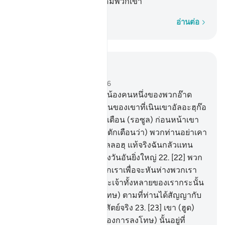
เคยเยาะเย้ยไว้นั้นก็ห้อมล้อมพวกเขา
ทีละคำ
อ่านต่อ
อ่านในบริบท
บท 46, หน้าหนังสือ 505, จุซ 26
21
.
[21] จงรำลึกถึง (ฮูด) พี่น้องคนหนึ่งของพวกอ๊าด
ขณะที่เขากล่าวเตือนหมู่ชนของเขาที่เนินเขาอัลอะฮฺก๊อ
ฟ และแน่นอน บรรดาผู้ตักเตือน (รอซูล) ก่อนหน้าเขา
และภายหลังเขา (ได้กล่าวตักเตือนว่า) พวกท่านอย่าเคา
รพอิบาดะฮฺผู้ใดนอกจากอัลลอฮฺ แท้จริงฉันกลัวแทน
พวกท่านถึงการลงโทษแห่งวันอันยิ่งใหญ่
22
.
[22] พวก
เขากล่าวว่า ท่านมาหาพวกเราเพื่อจะหันห่างพวกเรา
จากการเคารพสักการะพระเจ้าทั้งหลายของเรากระนั้น
หรือ ดังนั้นจงนำ (การลงโทษ) ตามที่ท่านได้สัญญากับ
เราไว้ หากท่านอยู่ในหมู่ผู้สัตย์จริง
23
.
[23] เขา (ฮูด)
กล่าวว่า แท้จริงความรู้(เรื่องการลงโทษ) นั้นอยู่ที่