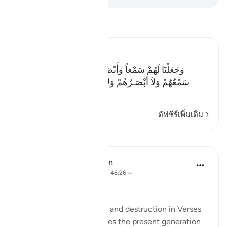
อ่านตัฟซีร์
Ibn Kathir (Abridged)
وَجَعَلْنَا لَهُمْ سَمْعاً وَأَبْصَـراً وَأَفْئِدَةً فَمَآ أَغْنَى عَنْهُمْ
سَمْعُهُمْ وَلاَ أَبْصَـرُهُمْ وَلاَ أَفْئِدَتُهُمْ مِّن شَىْءٍ إِذْ كَانُ
…
อ่านเพิ่มเติม
ตัฟซีร์เพิ่มเติม
บทเรียน
In the Shade of the Quran
31 สัปดาห์ที่ผ่านมา
·
อ้างอิง
อายะห์ 46:26
Useless Power
With this image of death and destruction in Verses
24-25, the surah addresses the present generation