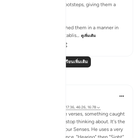
who follow in the 'Ad's footsteps, giving them a
telling reminder.
We had securely established them in a manner in
which We have never establis...
ดูเพิ่มเติม
0
0
30
อ่านบทเรียนเพิ่มเติม
การสะท้อน
Abdurrehman K
21 สัปดาห์ที่ผ่านมา
·
อ้างอิง
อายะห์ 32:9, 67:23, 23:78, 17:36, 46:26, 16:78
While reflecting on these verses, something caught
my attention that I can't stop thinking about. It's the
way Allah Pak describes our Senses. He uses a very
specific, rhythmic sequence. "Hearing" then "Sight"