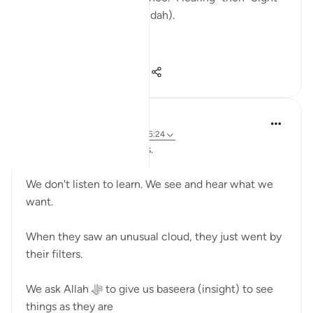
then heart/ intellect( Af'idah).
At first, it loo...
ดูเพิ่มเติม
27
1
252
Umar Shariff
5 ปีที่แล้ว
·
อ้างอิง
อายะห์ 46:26, 46:24
Eyes and Ears have filters.
We don't listen to learn. We see and hear what we
want.
When they saw an unusual cloud, they just went by
their filters.
We ask Allah ﷻ to give us baseera (insight) to see
things as they are