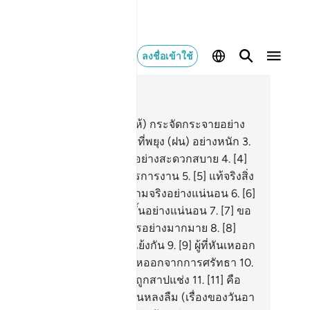
ลงชื่อเข้าใช้
านในบริบท
51, หน้าหนังสือ 521, จุซ 26
[1] ขอสาบานต่อลมที่พัด (ฝุ่นให้) กระจัดกระจายอย่าง
ิวว่อน
2
.
[2] ขอสาบานต่อเมฆที่พยุง (ฝน) อย่างหนัก
3
.
] ขอสาบานต่อนาวา ที่แล่นไปอย่างสะดวกสบาย
4
.
[4]
สาบานต่อมะลาอิกะฮฺผู้จัดสรรการงาน
5
.
[5] แท้จริงสิ่ง
่พวกเจ้าถูกสัญญาไว้นั้นเป็นความจริงอย่างแน่นอน
6
.
[6]
ะแท้จริงการตอบแทนจะเกิดขึ้นอย่างแน่นอน
7
.
[7] ขอ
บานต่อฟากฟ้าที่มีวิถีทางโคจรอย่างมากมาย
8
.
[8]
จริงพวกเจ้าอยู่ในคำพูดที่ขัดแย้งกัน
9
.
[9] ผู้ที่หันเหออก
กสัจธรรมนั้นเขาจะถูกให้หันเหออกจากการศรัทธา
10
.
] ผู้ที่กล่าวเท็จแก่ท่านนะบี จะถูกสาปแช่ง
11
.
[11] คือ
รดาผู้ที่พวกเขาอยู่ในการสับสนหลงลืม (เรื่องของวันอา