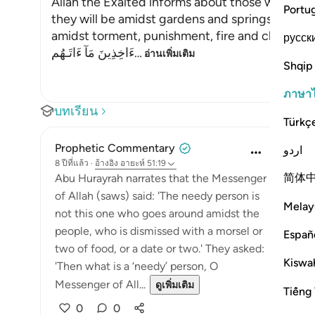
Allah the Exalted informs about those who have
Portu
they will be amidst gardens and springs. To the
amidst torment, punishment, fire and chains. All
русск
ءَاخِذِينَ مَآ ءَاتَـهُم
…
อ่านเพิ่มเติม
Shqip
ภาษา
บทเรียน
Türkç
Prophetic Commentary
اردو
8 ปีที่แล้ว
·
อ้างอิง
อายะห์ 51:19
简体
Abu Hurayrah narrates that the Messenger
of Allah (saws) said: 'The needy person is
Melay
not this one who goes around amidst the
people, who is dismissed with a morsel or
Españ
two of food, or a date or two.' They asked:
Kiswah
'Then what is a ‘needy’ person, O
Messenger of All...
ดูเพิ่มเติม
Tiếng 
0
0