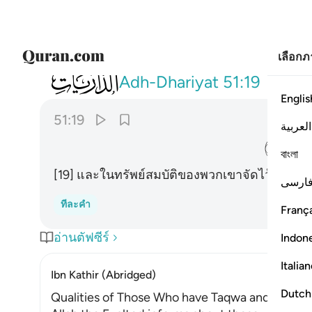
เลือก
051
وفي اموالهم حق للسايل والمحروم ١٩
Adh-Dhariyat
51:19
Englis
51:19
العربية
ﲌ
বাংলা
[19] และในทรัพย์สมบัติของพวกเขาจัดไว้เป็นส่วน
ارسی
ทีละคำ
França
อ่านตัฟซีร์
Indon
Italia
Ibn Kathir (Abridged)
Dutch
Qualities of Those Who have Taqwa and Their 