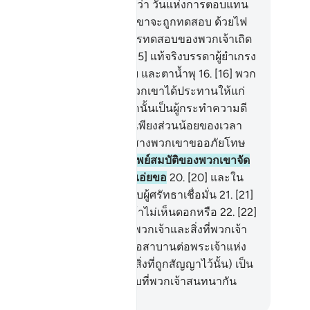
ราะฮฺ)
12
.
[12] พวกเขาจะถามว่า วันแห่งการตอบแทน
ีขึ้นเมื่อใด
13
.
[13] วันที่พวกเขาจะถูกทดสอบ ด้วยไฟ
ก
14
.
[14] พวกเจ้าจงลิ้มรสการทดสอบของพวกเจ้าเถิด
คือสิ่งที่พวกเจ้าเร่งเร้ามัน
15
.
[15] แท้จริงบรรดาผู้ยำเกรง
ได้อยู่ในสวนสวรรค์มากหลาย และตาน้ำพุ
16
.
[16] พวก
าปิติยินดีในสิ่งที่พระเจ้าของพวกเขาได้ประทานให้แก่
กเขา แท้จริงพวกเขาก่อนหน้านั้นเป็นผู้กระทำความดี
.
[17] พวกเขาเคยหลับนอนแต่เพียงส่วนน้อยของเวลา
างคืน
18
.
[18] และในยามรุ่งสางพวกเขาขออภัยโทษ
่อพระองค์)
19
.
[19] และในทรัพย์สมบัติของพวกเขาจัด
เป็นส่วนของผู้เอ่ยขอ และผู้ไม่เอ่ยขอ
20
.
[20] และใน
นดินนี้มีสัญญาณต่าง ๆ สำหรับผู้ศรัทธาเชื่อมั่น
21
.
[21]
ะในตัวของพวกเจ้าเอง พวกเจ้าไม่เห็นดอกหรือ
22
.
[22]
ะในฟากฟ้ามีปัจจัยยังชีพของพวกเจ้าและสิ่งที่พวกเจ้า
กสัญญาไว้
23
.
[23] ดังนั้น จึงขอสาบานต่อพระเจ้าแห่ง
นฟ้า และแผ่นดินนี้ว่า แท้จริง (สิ่งที่ถูกสัญญาไว้นั้น) เป็น
ามจริงอย่างแน่นอน เสมือนกับที่พวกเจ้าสนทนากัน
ciety of Institutes and Universities