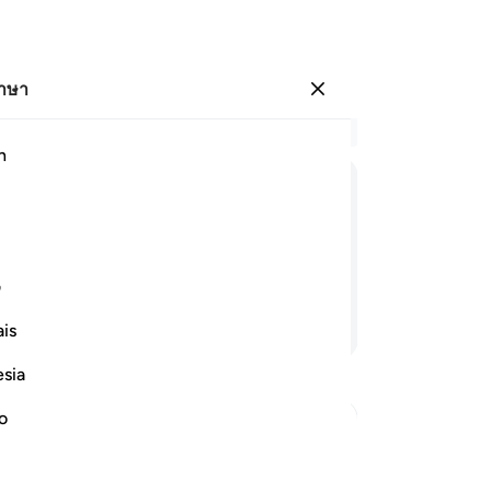
ภาษา
ลงชื่อเข้าใช้
อ่
h
บท 
1
.
ﲇ
ﲈ
ﲉ
ﲊ
ﲋ
ปล
[3
ของผู้เอ่ยขอ และผู้ไม่เอ่ยขอ
ขอ
ف
ที
อ่านต่อ
is
แล
สา
esia
แท้
จา
no
[10
Reward
บร