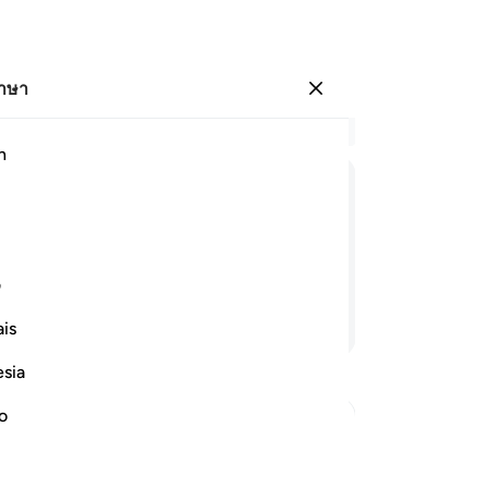
ภาษา
ลงชื่อเข้าใช้
อ่
h
บท 
43
ﱱ
ﱲ
ﱳ
ﱴ
ﱵ
ﱶ
ทำ
ต้ม
่งน้ำเดือด
ร้
ف
แล
อ่านต่อ
is
บน
รสก
esia
เกี
-
So
no
hment on the Day of Resurrection
บั