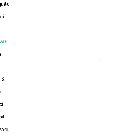
ers who deny the meeting with Him:
คุณ
guês
the sinners.) Those who sinned by their
ий
ตัฟซีร์เพิ่มเติม
ไทย
e
中文
u
nt ends of the believers and the
ent, in keeping with the surah's general
ol
ili
ดูเพิ่มเติม
Việt