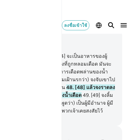
ลงชื่อเข้าใช้
านในบริบท
44, หน้าหนังสือ 498, จุซ 25
.
[43] แท้จริงต้นซักกูม
44
.
[44] จะเป็นอาหารของผู้
บาปมาก
45
.
[45] เช่นทองแดงที่ถูกหลอมเดือด มันจะ
เดือดอยู่ในท้อง
46
.
[46] เช่นการเดือดพล่านของน้ำ
อน
47
.
[47] (มีเสียงกล่าวแก่ยามเฝ้านรกว่า) จงจับเขาไป
ะลากเขาไปสู่กลางไฟที่ลุกโชน
48
.
[48] แล้วจงราดลง
หัวของเขาเป็นการลงโทษแห่งน้ำเดือด
49
.
[49] จงลิ้ม
ารลงโทษซิ แท้จริงเจ้า (เคยพูดว่า) เป็นผู้มีอำนาจ ผู้มี
ยรติ
50
.
[50] แท้จริง นี่คือสิ่งที่พวกเจ้าเคยสงสัยไว้
ciety of Institutes and Universities
นทึกและข้อคิด