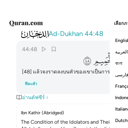
เลือก
044
ثم صبوا فوق راسه من عذاب الحميم ٤٨
Ad-Dukhan
44:48
Englis
44:48
العربية
ﱷ
ﱸ
বাংলা
[48] แล้วจงราดลงบนหัวของเขาเป็นการลงโทษแห
ارسی
ทีละคำ
França
อ่านตัฟซีร์
Indon
Italia
Ibn Kathir (Abridged)
Dutch
The Condition of the Idolators and Their Punis