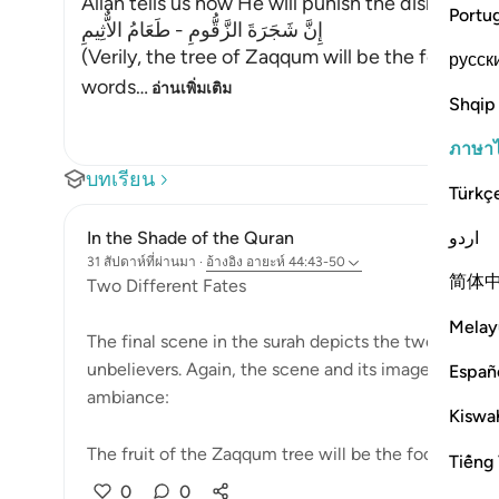
Allah tells us how He will punish the disbeliev
Portu
إِنَّ شَجَرَةَ الزَّقُّومِ - طَعَامُ الاٌّثِيمِ
(Verily, the tree of Zaqqum will be the food of 
русск
words
…
อ่านเพิ่มเติม
Shqip
ภาษา
บทเรียน
Türkç
اردو
In the Shade of the Quran
31 สัปดาห์ที่ผ่านมา
·
อ้างอิง
อายะห์ 44:43-50
简体
Two Different Fates
Melay
The final scene in the surah depicts the two differe
unbelievers. Again, the scene and its images are viol
Españ
ambiance:
Kiswah
The fruit of the Zaqqum tree will be the food of ...
Tiếng 
0
0