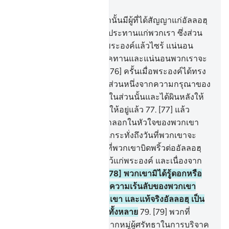
บท 9, หน้าหนังสือ 199, จุซ 10
75
.
[75] และในหมู่พวกเขานั้นมีผู้ที่ได้สัญญาแก่อัลลอฮฺ
ว่า ถ้าหากพระองค์ได้ทรงประทานแก่พวกเรา ซึ่งส่วน
หนึ่งจากความกรุณาของพระองค์แล้วไซร้ แน่นอน
เหลือเกิน พวกเราจะบริจาคทานและแน่นอนพวกเราจะ
ได้เป็นผู้อยู่ในหมู่คนดี
76
.
[76] ครั้นเมื่อพระองค์ได้ทรง
ประทานให้แก่พวกเขา ซึ่งส่วนหนึ่งจากความกรุณาของ
พระองค์ พวกเขาก็ตระหนี่ในส่วนนั้นและได้ผินหลังให้
โดยที่พวกเขาเป็นผู้ผินหลังให้อยู่แล้ว
77
.
[77] แล้ว
พระองค์ก็ทรงให้การกลับกลอกในหัวใจของพวกเขา
เป็นผลลัพธ์ แก่พวกเขา จนกระทั่งถึงวันที่พวกเขาจะ
พบพระองค์ เนื่องจากการที่พวกเขาบิดพริ้วต่ออัลลอฮฺ
ในสิ่งที่พวกเขาให้สัญญาไว้แก่พระองค์ และเนื่องจาก
การที่พวกเขาปฏิเสธ
78
.
[78] พวกเขามิได้รู้ดอกหรือ
ว่า แท้จริงอัลลอฮฺนั้นทรงรู้ความเร้นลับของพวกเขา
และการพูดซุบซิบของพวกเขา และแท้จริงอัลลอฮฺ เป็น
ผู้ทรงรอบรู้ในซึ่งสิ่งเร้นลับทั้งหลาย
79
.
[79] พวกที่
ตำหนิ บรรดาผู้ที่สมัครใจจากหมู่ผู้ศรัทธาในการบริจาค