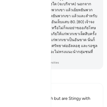
ทาน และตำหนิผู้ที่ไม่พบสิ่งใด (จะบริจาค) นอกจาก
ค่าแรงงานอันเล็กน้อยของพวกเขา แล้วเย้ยหยันพวก
เขา นั้น อัลลอฮฺได้ทรงเย้ยหยันพวกเขา แล้วและสำหรับ
พวกเขานั้น คือการลงโทษอันเจ็บแสบ
80
.
[80] เจ้าจง
ขออภัยโทษให้แก่พวกเขา หรือไม่ก็จงอย่าขออภัยโทษ
ให้แก่พวกเขา หากเจ้าขออภัยให้แก่พวกเขาเจ็ดสิบครั้ง
อัลลอฮฺก็จะไม่ทรงอภัยให้แก่พวกเขาเป็นอันขาด นั่นก็
เพราะว่าพวกเขาได้ปฏิเสธศรัทธาต่ออัลลอฮฺ และรอซูล
ของพระองค์ และอัลลอฮฺ จะไม่ทรงแนะนำกลุ่มชนที่
ละเมิด
-
Society of Institutes and Universities
อ่านตัฟซีร์
Ibn Kathir (Abridged)
Hypocrites seek Wealth but are Stingy with
Alms