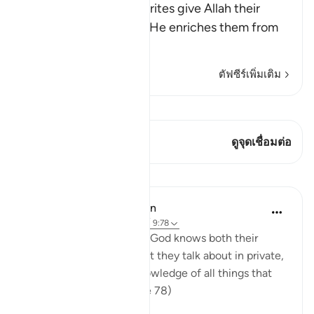
Allah says, some hypocrites give Allah their
strongest oaths that if He enriches them from
His bounty,
…
อ่านเพิ่มเติม
ตัฟซีร์เพิ่มเติม
ดู Qiraat
บทกวีนี้มี 1 จุดเชื่อมต่อ
ดูจุดเชื่อมต่อ
บทเรียน
In the Shade of the Quran
31 สัปดาห์ที่ผ่านมา
·
อ้างอิง
อายะห์ 9:78
"Do they not realize that God knows both their
secret thoughts and what they talk about in private,
and that God has full knowledge of all things that
are hidden away?" (Verse 78)