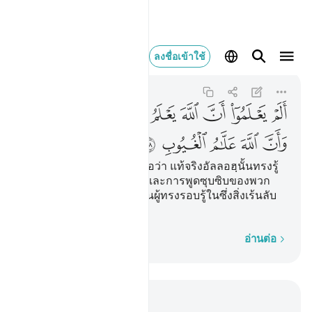
الم يعلموا ان الله يعلم 
ลงชื่อเข้าใช้
At-Tawbah
9:78
9:78
ﲪ
ﲫ
ﲬ
ﲭ
ﲮ
ﲯ
ﲰ
ﲱ
ﲲ
ﲳ
ﲴ
ﲵ
[78] พวกเขามิได้รู้ดอกหรือว่า แท้จริงอัลลอฮฺนั้นทรงรู้
ความเร้นลับของพวกเขา และการพูดซุบซิบของพวก
เขา และแท้จริงอัลลอฮฺ เป็นผู้ทรงรอบรู้ในซึ่งสิ่งเร้นลับ
ทั้งหลาย
ทีละคำ
อ่านต่อ
อ่านในบริบท