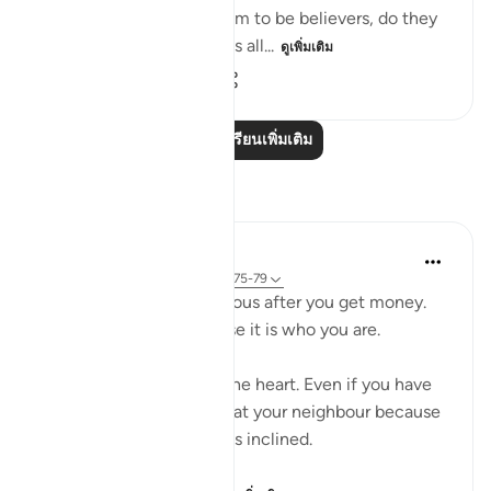
Since the hypocrites claim to be believers, do they
not know that God knows all...
ดูเพิ่มเติม
0
0
63
อ่านบทเรียนเพิ่มเติม
การสะท้อน
Salah Sheikh
5 ปีที่แล้ว
·
อ้างอิง
อายะห์ 3:134, 9:75-79
You don't become generous after you get money.
You are generous because it is who you are.
Generosity is a state of the heart. Even if you have
no money you will smile at your neighbour because
that is where your heart is inclined.