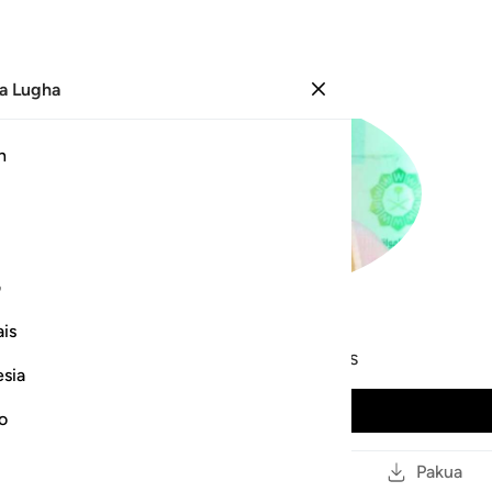
a Lugha
Ingia
h
ف
12
.
Yusuf
is
Abdur-Rahman as-Sudais
esia
Cheza Sauti
no
Soma
Nakili Kiungo
Pakua