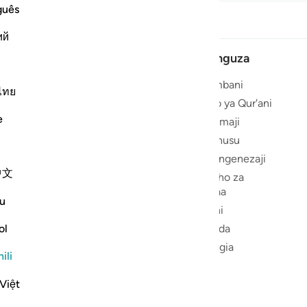
guês
ий
Chunguza
Nyumbani
ไทย
eka upya
Redio ya Qur'ani
elea
e
Wasomaji
Kutuhusu
Watengenezaji
中文
'ani
Sasisho za
Bidhaa
otumiwa na
u
ikiliza na
Maoni
i. Inatoa
ol
Msaada
 ya neno kwa
Changia
 Qur'ani
ili
Việt
imejitolea