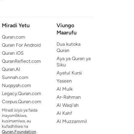
Miradi Yetu
Viungo
Maarufu
Quran.com
Dua kutoka
Quran For Android
Quran
Quran iOS
Aya ya Quran ya
QuranReflect.com
Siku
Quran.AI
Ayatul Kursi
Sunnah.com
Yaseen
Nuqayah.com
Al Mulk
Legacy.Quran.com
Ar-Rahman
Corpus.Quran.com
Al Waqi'ah
Miradi isiyo ya faida
Al Kahf
inayomilikiwa,
kusimamiwa, au
Al Muzzammil
kufadhiliwa na
Quran.Foundation