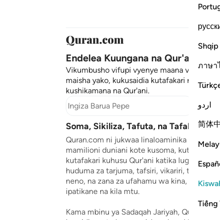
Portu
русск
Shqip
Endelea Kuungana na Qur'ani ❤️
ภาษา
Vikumbusho vifupi vyenye maana vinavyow
maisha yako, kukusaidia kutafakari na kuend
Türkç
kushikamana na Qur'ani.
اردو
Jisajili
简体
Soma, Sikiliza, Tafuta, na Tafakari Qur
Quran.com ni jukwaa linaloaminika na linal
Melay
mamilioni duniani kote kusoma, kutafuta, kus
kutafakari kuhusu Qur'ani katika lugha tofaut
Españ
huduma za tarjuma, tafsiri, vikariri, tarjuma
neno, na zana za ufahamu wa kina, kuifanya
Kiswah
ipatikane na kila mtu.
Tiếng 
Kama mbinu ya Sadaqah Jariyah, Quran.com 