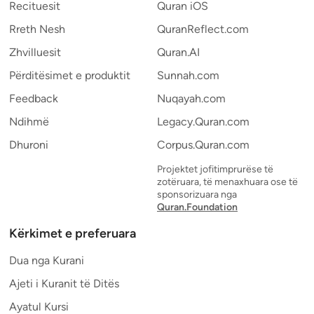
Recituesit
Quran iOS
Rreth Nesh
QuranReflect.com
Zhvilluesit
Quran.AI
Përditësimet e produktit
Sunnah.com
Feedback
Nuqayah.com
Ndihmë
Legacy.Quran.com
Dhuroni
Corpus.Quran.com
Projektet jofitimprurëse të
zotëruara, të menaxhuara ose të
sponsorizuara nga
Quran.Foundation
Kërkimet e preferuara
Dua nga Kurani
Ajeti i Kuranit të Ditës
Ayatul Kursi