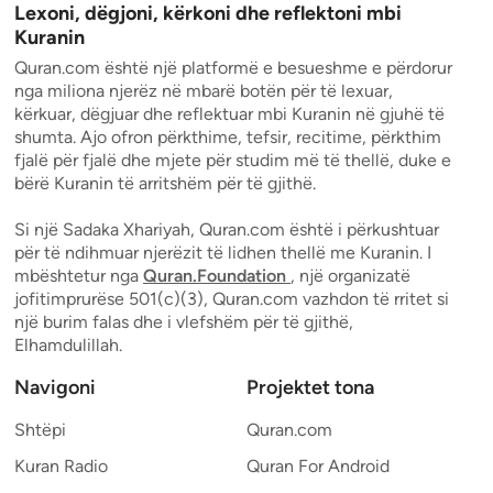
Lexoni, dëgjoni, kërkoni dhe reflektoni mbi
Kuranin
Quran.com është një platformë e besueshme e përdorur
nga miliona njerëz në mbarë botën për të lexuar,
kërkuar, dëgjuar dhe reflektuar mbi Kuranin në gjuhë të
shumta. Ajo ofron përkthime, tefsir, recitime, përkthim
fjalë për fjalë dhe mjete për studim më të thellë, duke e
bërë Kuranin të arritshëm për të gjithë.
Si një Sadaka Xhariyah, Quran.com është i përkushtuar
për të ndihmuar njerëzit të lidhen thellë me Kuranin. I
mbështetur nga
Quran.Foundation
, një organizatë
jofitimprurëse 501(c)(3), Quran.com vazhdon të rritet si
një burim falas dhe i vlefshëm për të gjithë,
Elhamdulillah.
Navigoni
Projektet tona
Shtëpi
Quran.com
Kuran Radio
Quran For Android