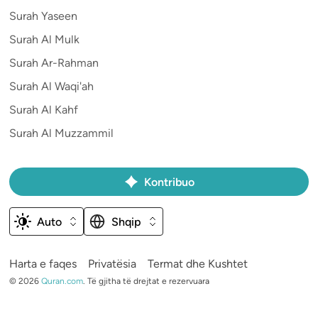
Surah Yaseen
Surah Al Mulk
Surah Ar-Rahman
Surah Al Waqi'ah
Surah Al Kahf
Surah Al Muzzammil
Kontribuo
Auto
Shqip
Harta e faqes
Privatësia
Termat dhe Kushtet
©
2026
Quran.com
.
Të gjitha të drejtat e rezervuara