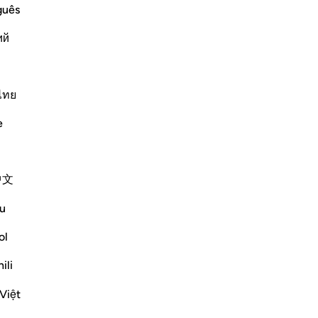
ﱂ
ﱃ
guês
ий
ไทย
e
中文
u
ol
ili
Việt