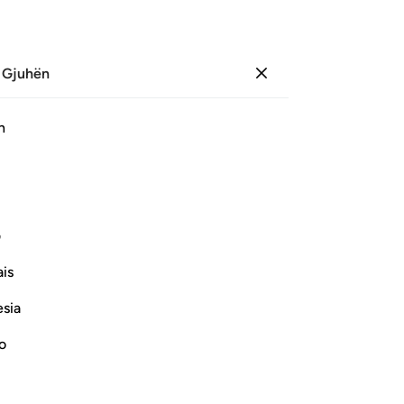
 Gjuhën
Identifikohu
Faqe
446
Xhuz
23
/
Hizb
45
h
itim audio, kuptim fjalë për fjalë dhe transliterim.
ف
Në emër të Allahut - Mëshirëplotit, Mëshirëplotit
is
esia
no