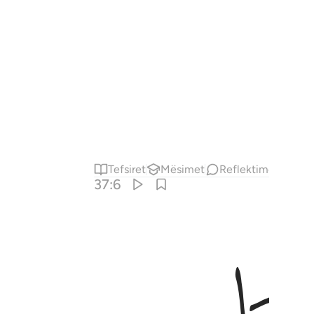
Tefsiret
Mësimet
Reflektime
37:6