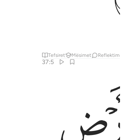
Tefsiret
Mësimet
Reflektime
37:5