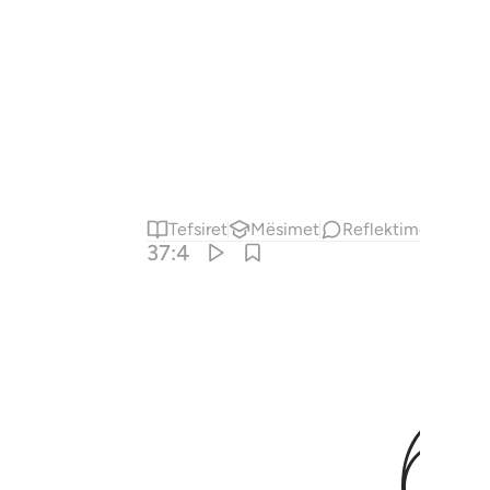
Tefsiret
Mësimet
Reflektime
37:4