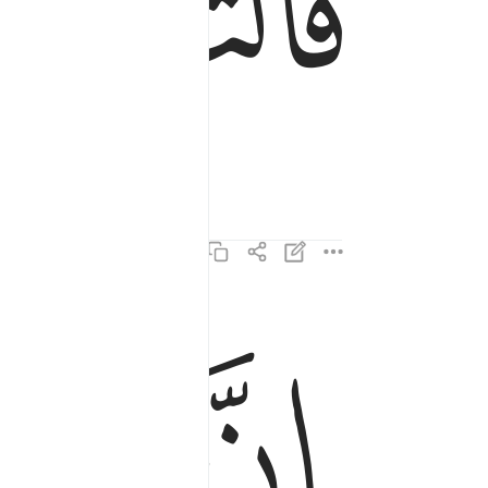
ﱇ
ﱊ
ﱋ
ان الاهكم لواحد ٤
إِنَّ إِلَـٰهَكُمْ لَوَٰحِدٌۭ ٤