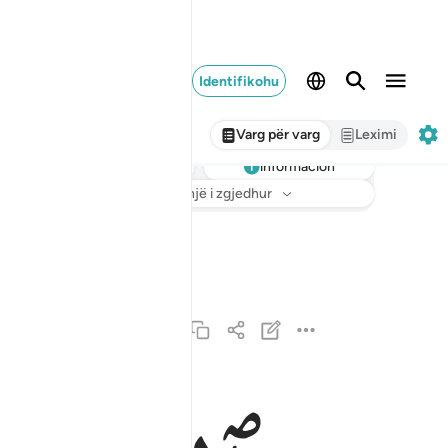
Identifikohu
Varg për varg
Leximi
informacion
Dëgjo
Përkthimi
: Asnjë i zgjedhur
والصافات صفا ١
وَٱلصَّـٰٓفَّـٰتِ صَفًّۭا ١