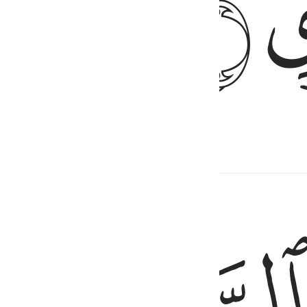
ﱕ
ِ ٦