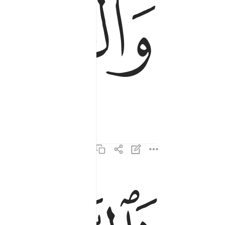
ﱁ
فالزاجرات زجرا ٢
فَٱلزَّٰجِرَٰتِ زَجْرًۭا ٢