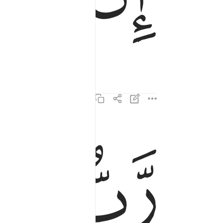
ﱎ
ﱏ
رب السماوات والارض وما بينهما ورب المشارق ٥
رَّبُّ ٱلسَّمَـٰوَٰتِ وَٱلْأَرْضِ وَمَا بَيْنَهُمَا وَرَبُّ ٱلْمَ