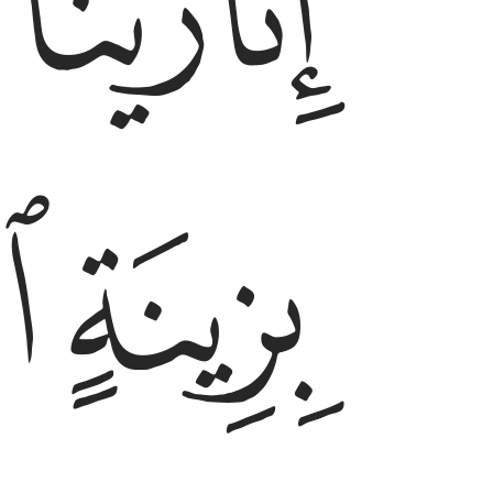
ﱖ
ﱗ
ﱘ
ﱚ
ﱛ