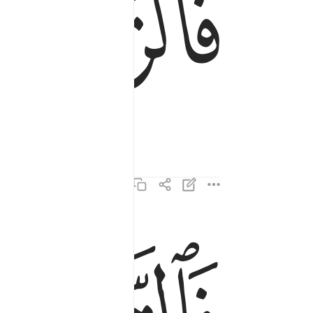
ﱄ
فالتاليات ذكرا ٣
فَٱلتَّـٰلِيَـٰتِ ذِكْرًا ٣